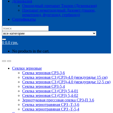
Дезинвазия
Овицидный препарат Тиазон (Дезинвазия)
Препарат нематоцидный Дазомет (тиазон,
нематоцид, фунгицид, гербицид)
Сертификаты
Search
for:
0
0.0
грн.
No products in the cart.
Сеялки зерновые
Сеялка зерновая СРЗ-3,6
Сеялка зерновая СЗ (СРЗ)-4.0 (междурядье 15 см)
Сеялка зерновая СЗ (СРЗ)-4.0 (междурядье 12,5 см)
Сеялка зерновая СРЗ-5,4
Сеялка зерновая СЗ (СРЗ) 5,4-01
Сеялка зерновая СЗ (СРЗ) 5,4-02
Зернотуковая прессовая сеялка СРЗ-П 3.6
Сеялка зернотравяная СРЗ -Т-3,6
Сеялка зернотравяная СРЗ -Т-5,4