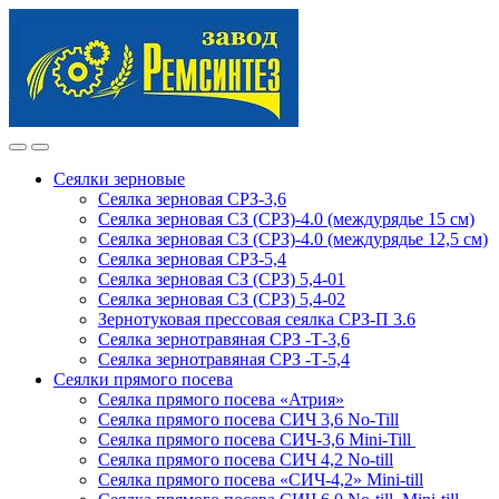
Skip
Skip
to
to
navigation
content
Сеялки зерновые
Сеялка зерновая СРЗ-3,6
Сеялка зерновая СЗ (СРЗ)-4.0 (междурядье 15 см)
Сеялка зерновая СЗ (СРЗ)-4.0 (междурядье 12,5 см)
Сеялка зерновая СРЗ-5,4
Сеялка зерновая СЗ (СРЗ) 5,4-01
Сеялка зерновая СЗ (СРЗ) 5,4-02
Зернотуковая прессовая сеялка СРЗ-П 3.6
Сеялка зернотравяная СРЗ -Т-3,6
Сеялка зернотравяная СРЗ -Т-5,4
Сеялки прямого посева
Сеялка прямого посева «Атрия»
Сеялка прямого посева СИЧ 3,6 No-Till
Сеялка прямого посева СИЧ-3,6 Mini-Till
Сеялка прямого посева СИЧ 4,2 No-till
Сеялка прямого посева «СИЧ-4,2» Mini-till