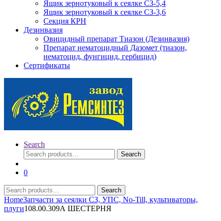
Ящик зернотуковый к сеялке СЗ-5,4
Ящик зернотуковый к сеялке СЗ-3,6
Секция КРН
Дезинвазия
Овицидный препарат Тиазон (Дезинвазия)
Препарат нематоцидный Дазомет (тиазон,
нематоцид, фунгицид, гербицид)
Сертификаты
Search
Search
Search
for:
0
Search
Search
for:
Home
Запчасти за сеялки СЗ, УПС, No-Till, культиваторы,
плуги
108.00.309А ШЕСТЕРНЯ