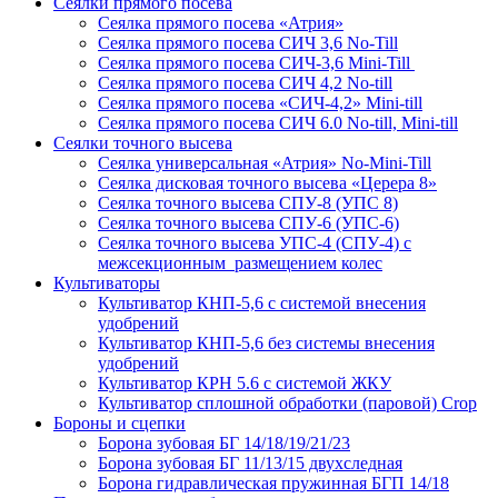
Сеялки прямого посева
Сеялка прямого посева «Атрия»
Сеялка прямого посева СИЧ 3,6 No-Till
Сеялка прямого посева СИЧ-3,6 Mini-Till
Сеялка прямого посева СИЧ 4,2 No-till
Сеялка прямого посева «СИЧ-4,2» Mini-till
Сеялка прямого посева СИЧ 6.0 No-till, Mini-till
Сеялки точного высева
Сеялка универсальная «Атрия» No-Mini-Till
Сеялка дисковая точного высева «Церера 8»
Сеялка точного высева СПУ-8 (УПС 8)
Сеялка точного высева СПУ-6 (УПС-6)
Сеялка точного высева УПС-4 (СПУ-4) с
межсекционным размещением колес
Культиваторы
Культиватор КНП-5,6 с системой внесения
удобрений
Культиватор КНП-5,6 без системы внесения
удобрений
Культиватор КРН 5.6 с системой ЖКУ
Культиватор сплошной обработки (паровой) Crop
Бороны и сцепки
Борона зубовая БГ 14/18/19/21/23
Борона зубовая БГ 11/13/15 двухследная
Борона гидравлическая пружинная БГП 14/18