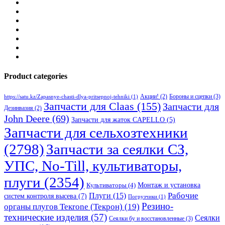
Product categories
Бороны и сцепки
(3)
Акции!
(2)
https://satu.kz/Zapasnye-chasti-dlya-pritsepnoj-tehniki
(1)
Запчасти для Claas
(155)
Запчасти для
Дезинвазия
(2)
John Deere
(69)
Запчасти для жаток CAPELLO
(5)
Запчасти для сельхозтехники
(2798)
Запчасти за сеялки СЗ,
УПС, No-Till, культиваторы,
плуги
(2354)
Монтаж и установка
Культиваторы
(4)
Рабочие
Плуги
(15)
систем контроля высева
(7)
Погрузчики
(1)
Резино-
органы плугов Текrоne (Текрон)
(19)
технические изделия
(57)
Сеялки
Сеялки бу и восстановленные
(3)