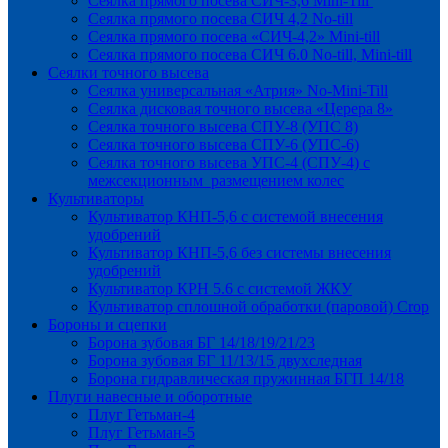
Сеялка прямого посева СИЧ-3,6 Mini-Till
Сеялка прямого посева СИЧ 4,2 No-till
Сеялка прямого посева «СИЧ-4,2» Mini-till
Сеялка прямого посева СИЧ 6.0 No-till, Mini-till
Сеялки точного высева
Сеялка универсальная «Атрия» No-Mini-Till
Сеялка дисковая точного высева «Церера 8»
Сеялка точного высева СПУ-8 (УПС 8)
Сеялка точного высева СПУ-6 (УПС-6)
Сеялка точного высева УПС-4 (СПУ-4) с
межсекционным размещением колес
Культиваторы
Культиватор КНП-5,6 с системой внесения
удобрений
Культиватор КНП-5,6 без системы внесения
удобрений
Культиватор КРН 5.6 с системой ЖКУ
Культиватор сплошной обработки (паровой) Crop
Бороны и сцепки
Борона зубовая БГ 14/18/19/21/23
Борона зубовая БГ 11/13/15 двухследная
Борона гидравлическая пружинная БГП 14/18
Плуги навесные и оборотные
Плуг Гетьман-4
Плуг Гетьман-5