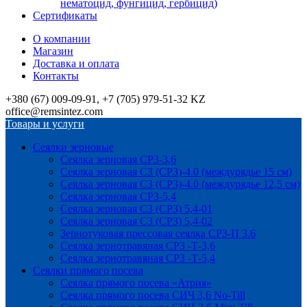
нематоцид, фунгицид, гербицид)
Сертификаты
О компании
Магазин
Доставка и оплата
Контакты
+380 (67) 009-09-91, +7 (705) 979-51-32 KZ
office@remsintez.com
Товары и услуги
Сеялки зерновые
Сеялка зерновая СРЗ-3,6
Сеялка зерновая СЗ (СРЗ)-4.0 (междурядье 15 см)
Сеялка зерновая СЗ (СРЗ)-4.0 (междурядье 12,5 см)
Сеялка зерновая СРЗ-5,4
Сеялка зерновая СЗ (СРЗ) 5,4-01
Сеялка зерновая СЗ (СРЗ) 5,4-02
Зернотуковая прессовая сеялка СРЗ-П 3.6
Сеялка зернотравяная СРЗ -Т-3,6
Сеялка зернотравяная СРЗ -Т-5,4
Сеялки прямого посева
Сеялка прямого посева «Атрия»
Сеялка прямого посева СИЧ 3,6 No-Till