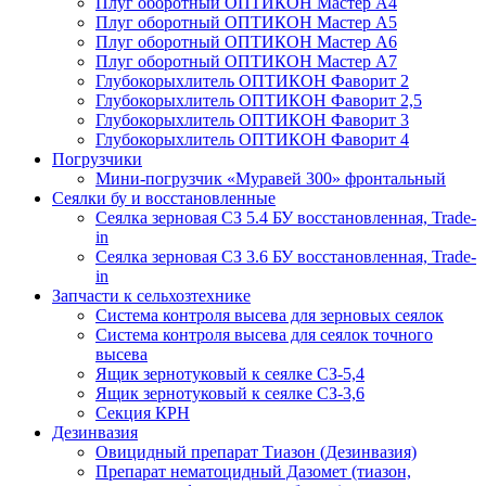
Плуг оборотный ОПТИКОН Мастер А4
Плуг оборотный ОПТИКОН Мастер А5
Плуг оборотный ОПТИКОН Мастер А6
Плуг оборотный ОПТИКОН Мастер А7
Глубокорыхлитель ОПТИКОН Фаворит 2
Глубокорыхлитель ОПТИКОН Фаворит 2,5
Глубокорыхлитель ОПТИКОН Фаворит 3
Глубокорыхлитель ОПТИКОН Фаворит 4
Погрузчики
Мини-погрузчик «Муравей 300» фронтальный
Сеялки бу и восстановленные
Сеялка зерновая СЗ 5.4 БУ восстановленная, Trade-
in
Сеялка зерновая СЗ 3.6 БУ восстановленная, Trade-
in
Запчасти к сельхозтехнике
Система контроля высева для зерновых сеялок
Система контроля высева для сеялок точного
высева
Ящик зернотуковый к сеялке СЗ-5,4
Ящик зернотуковый к сеялке СЗ-3,6
Секция КРН
Дезинвазия
Овицидный препарат Тиазон (Дезинвазия)
Препарат нематоцидный Дазомет (тиазон,