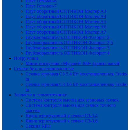
Плуг Гетьман-6
Плуг Гетьман-7
Плуг оборотный ОПТИКОН Мастер А3
Плуг оборотный ОПТИКОН Мастер А4
Плуг оборотный ОПТИКОН Мастер А5
Плуг оборотный ОПТИКОН Мастер А6
Плуг оборотный ОПТИКОН Мастер А7
Глубокорыхлитель ОПТИКОН Фаворит 2
Глубокорыхлитель ОПТИКОН Фаворит 2,5
Глубокорыхлитель ОПТИКОН Фаворит 3
Глубокорыхлитель ОПТИКОН Фаворит 4
Погрузчики
Мини-погрузчик «Муравей 300» фронтальный
Сеялки бу и восстановленные
Сеялка зерновая СЗ 5.4 БУ восстановленная, Trade-
in
Сеялка зерновая СЗ 3.6 БУ восстановленная, Trade-
in
Запчасти к сельхозтехнике
Система контроля высева для зерновых сеялок
Система контроля высева для сеялок точного
высева
Ящик зернотуковый к сеялке СЗ-5,4
Ящик зернотуковый к сеялке СЗ-3,6
Секция КРН