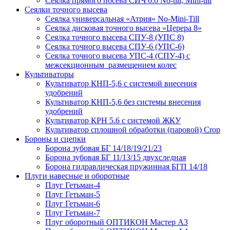
Сеялка прямого посева СИЧ 6.0 No-till, Mini-till
Сеялки точного высева
Сеялка универсальная «Атрия» No-Mini-Till
Сеялка дисковая точного высева «Церера 8»
Сеялка точного высева СПУ-8 (УПС 8)
Сеялка точного высева СПУ-6 (УПС-6)
Сеялка точного высева УПС-4 (СПУ-4) с
межсекционным размещением колес
Культиваторы
Культиватор КНП-5,6 с системой внесения
удобрений
Культиватор КНП-5,6 без системы внесения
удобрений
Культиватор КРН 5.6 с системой ЖКУ
Культиватор сплошной обработки (паровой) Crop
Бороны и сцепки
Борона зубовая БГ 14/18/19/21/23
Борона зубовая БГ 11/13/15 двухследная
Борона гидравлическая пружинная БГП 14/18
Плуги навесные и оборотные
Плуг Гетьман-4
Плуг Гетьман-5
Плуг Гетьман-6
Плуг Гетьман-7
Плуг оборотный ОПТИКОН Мастер А3