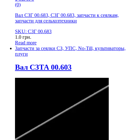
(0)
Вал СЗГ 00.683, СЗГ 00.683, запчасти к сеялкам,
запчасти для сельхозтехники
SKU: СЗГ 00.683
1.0
грн.
Read more
Запчасти за сеялки СЗ, УПС, No-Till, культиваторы,
плуги
Вал СЗТА 00.603