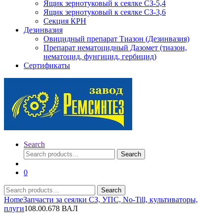
Ящик зернотуковый к сеялке СЗ-5,4
Ящик зернотуковый к сеялке СЗ-3,6
Секция КРН
Дезинвазия
Овицидный препарат Тиазон (Дезинвазия)
Препарат нематоцидный Дазомет (тиазон,
нематоцид, фунгицид, гербицид)
Сертификаты
Search
Search
Search
for:
0
Search
Search
for:
Home
Запчасти за сеялки СЗ, УПС, No-Till, культиваторы,
плуги
108.00.678 ВАЛ