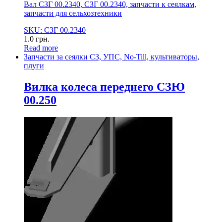
Вал СЗГ 00.2340, СЗГ 00.2340, запчасти к сеялкам,
запчасти для сельхозтехники
SKU: СЗГ 00.2340
1.0
грн.
Read more
Запчасти за сеялки СЗ, УПС, No-Till, культиваторы,
плуги
Вилка колеса переднего СЗЮ
00.250