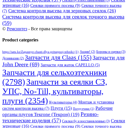
Сеялки бу и восстановленные
(3)
зерновые
(16)
Сеялки прямого посева
(9)
Сеялки точного высева
Система контроля высева для зерновых сеялок
(26)
(7)
Система контроля высева для сеялок точного высева
(59)
©
Ремсинтез
- Все права защищены
Product categories
Бороны и сцепки
(3)
Акции!
(2)
https://satu.kz/Zapasnye-chasti-dlya-pritsepnoj-tehniki
(1)
Запчасти для Claas
(155)
Запчасти для
Дезинвазия
(2)
John Deere
(69)
Запчасти для жаток CAPELLO
(5)
Запчасти для сельхозтехники
(2798)
Запчасти за сеялки СЗ,
УПС, No-Till, культиваторы,
плуги
(2354)
Монтаж и установка
Культиваторы
(4)
Рабочие
Плуги
(15)
систем контроля высева
(7)
Погрузчики
(1)
Резино-
органы плугов Текrоne (Текрон)
(19)
технические изделия
(57)
Сеялки
Сеялки бу и восстановленные
(3)
зерновые
(16)
Сеялки прямого посева
(9)
Сеялки точного высева