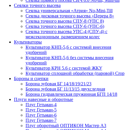
Сеялка прямого посева СИЧ 6.0 No-till, Mini-till
Сеялки точного высева
Сеялка универсальная «Атрия» No-Mini-Till
Сеялка дисковая точного высева «Церера 8»
Сеялка точного высева СПУ-8 (УПС 8)
Сеялка точного высева СПУ-6 (УПС-6)
Сеялка точного высева УПС-4 (СПУ-4) с
межсекционным размещением колес
Культиваторы
Культиватор КНП-5,6 с системой внесения
удобрений
Культиватор КНП-5,6 без системы внесения
удобрений
Культиватор КРН 5.6 с системой ЖКУ
Культиватор сплошной обработки (паровой) Crop
Бороны и сцепки
Борона зубовая БГ 14/18/19/21/23
Борона зубовая БГ 11/13/15 двухследная
Борона гидравлическая пружинная БГП 14/18
Плуги навесные и оборотные
Плуг Гетьман-4
Плуг Гетьман-5
Плуг Гетьман-6
Плуг Гетьман-7
Плуг оборотный ОПТИКОН Мастер А3