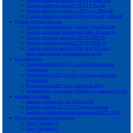
Сеялка прямого посева СИЧ-3,6 Mini-Till
Сеялка прямого посева СИЧ 4,2 No-till
Сеялка прямого посева «СИЧ-4,2» Mini-till
Сеялка прямого посева СИЧ 6.0 No-till, Mini-till
Сеялки точного высева
Сеялка универсальная «Атрия» No-Mini-Till
Сеялка дисковая точного высева «Церера 8»
Сеялка точного высева СПУ-8 (УПС 8)
Сеялка точного высева СПУ-6 (УПС-6)
Сеялка точного высева УПС-4 (СПУ-4) с
межсекционным размещением колес
Культиваторы
Культиватор КНП-5,6 с системой внесения
удобрений
Культиватор КНП-5,6 без системы внесения
удобрений
Культиватор КРН 5.6 с системой ЖКУ
Культиватор сплошной обработки (паровой) Crop
Бороны и сцепки
Борона зубовая БГ 14/18/19/21/23
Борона зубовая БГ 11/13/15 двухследная
Борона гидравлическая пружинная БГП 14/18
Плуги навесные и оборотные
Плуг Гетьман-4
Плуг Гетьман-5