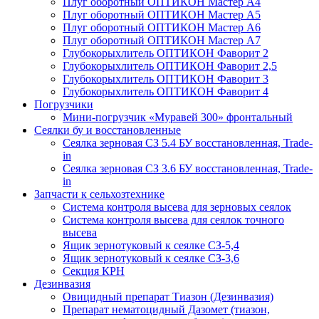
Плуг оборотный ОПТИКОН Мастер А4
Плуг оборотный ОПТИКОН Мастер А5
Плуг оборотный ОПТИКОН Мастер А6
Плуг оборотный ОПТИКОН Мастер А7
Глубокорыхлитель ОПТИКОН Фаворит 2
Глубокорыхлитель ОПТИКОН Фаворит 2,5
Глубокорыхлитель ОПТИКОН Фаворит 3
Глубокорыхлитель ОПТИКОН Фаворит 4
Погрузчики
Мини-погрузчик «Муравей 300» фронтальный
Сеялки бу и восстановленные
Сеялка зерновая СЗ 5.4 БУ восстановленная, Trade-
in
Сеялка зерновая СЗ 3.6 БУ восстановленная, Trade-
in
Запчасти к сельхозтехнике
Система контроля высева для зерновых сеялок
Система контроля высева для сеялок точного
высева
Ящик зернотуковый к сеялке СЗ-5,4
Ящик зернотуковый к сеялке СЗ-3,6
Секция КРН
Дезинвазия
Овицидный препарат Тиазон (Дезинвазия)
Препарат нематоцидный Дазомет (тиазон,