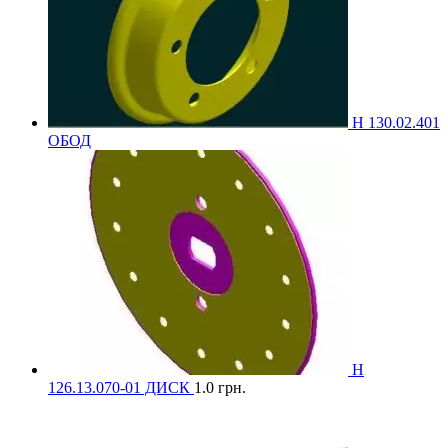
Н 130.02.401
ОБОД
Н
126.13.070-01 ДИСК
1.0
грн.