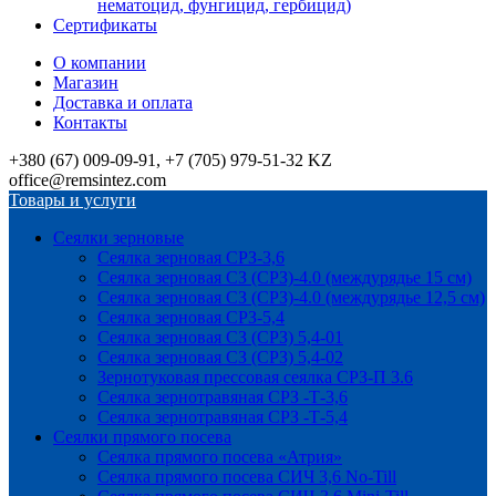
нематоцид, фунгицид, гербицид)
Сертификаты
О компании
Магазин
Доставка и оплата
Контакты
+380 (67) 009-09-91, +7 (705) 979-51-32 KZ
office@remsintez.com
Товары и услуги
Сеялки зерновые
Сеялка зерновая СРЗ-3,6
Сеялка зерновая СЗ (СРЗ)-4.0 (междурядье 15 см)
Сеялка зерновая СЗ (СРЗ)-4.0 (междурядье 12,5 см)
Сеялка зерновая СРЗ-5,4
Сеялка зерновая СЗ (СРЗ) 5,4-01
Сеялка зерновая СЗ (СРЗ) 5,4-02
Зернотуковая прессовая сеялка СРЗ-П 3.6
Сеялка зернотравяная СРЗ -Т-3,6
Сеялка зернотравяная СРЗ -Т-5,4
Сеялки прямого посева
Сеялка прямого посева «Атрия»
Сеялка прямого посева СИЧ 3,6 No-Till