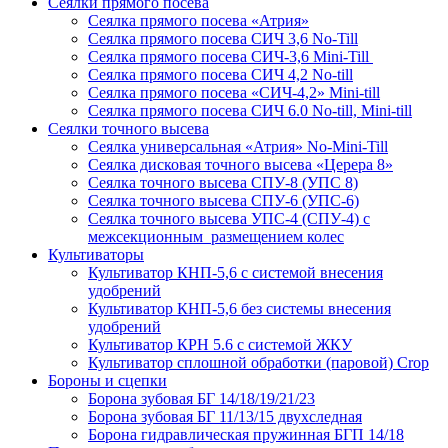
Сеялки прямого посева
Сеялка прямого посева «Атрия»
Сеялка прямого посева СИЧ 3,6 No-Till
Сеялка прямого посева СИЧ-3,6 Mini-Till
Сеялка прямого посева СИЧ 4,2 No-till
Сеялка прямого посева «СИЧ-4,2» Mini-till
Сеялка прямого посева СИЧ 6.0 No-till, Mini-till
Сеялки точного высева
Сеялка универсальная «Атрия» No-Mini-Till
Сеялка дисковая точного высева «Церера 8»
Сеялка точного высева СПУ-8 (УПС 8)
Сеялка точного высева СПУ-6 (УПС-6)
Сеялка точного высева УПС-4 (СПУ-4) с
межсекционным размещением колес
Культиваторы
Культиватор КНП-5,6 с системой внесения
удобрений
Культиватор КНП-5,6 без системы внесения
удобрений
Культиватор КРН 5.6 с системой ЖКУ
Культиватор сплошной обработки (паровой) Crop
Бороны и сцепки
Борона зубовая БГ 14/18/19/21/23
Борона зубовая БГ 11/13/15 двухследная
Борона гидравлическая пружинная БГП 14/18