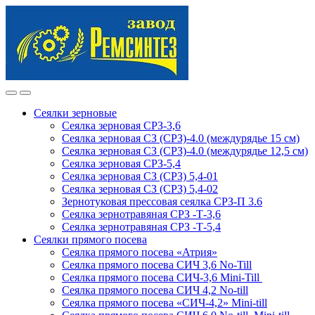
Skip
Skip
to
to
navigation
content
Сеялки зерновые
Сеялка зерновая СРЗ-3,6
Сеялка зерновая СЗ (СРЗ)-4.0 (междурядье 15 см)
Сеялка зерновая СЗ (СРЗ)-4.0 (междурядье 12,5 см)
Сеялка зерновая СРЗ-5,4
Сеялка зерновая СЗ (СРЗ) 5,4-01
Сеялка зерновая СЗ (СРЗ) 5,4-02
Зернотуковая прессовая сеялка СРЗ-П 3.6
Сеялка зернотравяная СРЗ -Т-3,6
Сеялка зернотравяная СРЗ -Т-5,4
Сеялки прямого посева
Сеялка прямого посева «Атрия»
Сеялка прямого посева СИЧ 3,6 No-Till
Сеялка прямого посева СИЧ-3,6 Mini-Till
Сеялка прямого посева СИЧ 4,2 No-till
Сеялка прямого посева «СИЧ-4,2» Mini-till