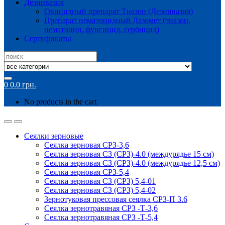
Дезинвазия
Овицидный препарат Тиазон (Дезинвазия)
Препарат нематоцидный Дазомет (тиазон,
нематоцид, фунгицид, гербицид)
Сертификаты
Search
for:
0
0.0
грн.
No products in the cart.
Сеялки зерновые
Сеялка зерновая СРЗ-3,6
Сеялка зерновая СЗ (СРЗ)-4.0 (междурядье 15 см)
Сеялка зерновая СЗ (СРЗ)-4.0 (междурядье 12,5 см)
Сеялка зерновая СРЗ-5,4
Сеялка зерновая СЗ (СРЗ) 5,4-01
Сеялка зерновая СЗ (СРЗ) 5,4-02
Зернотуковая прессовая сеялка СРЗ-П 3.6
Сеялка зернотравяная СРЗ -Т-3,6
Сеялка зернотравяная СРЗ -Т-5,4