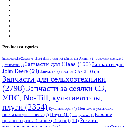
Product categories
Бороны и сцепки
(3)
Акции!
(2)
https://satu.kz/Zapasnye-chasti-dlya-pritsepnoj-tehniki
(1)
Запчасти для Claas
(155)
Запчасти для
Дезинвазия
(2)
John Deere
(69)
Запчасти для жаток CAPELLO
(5)
Запчасти для сельхозтехники
(2798)
Запчасти за сеялки СЗ,
УПС, No-Till, культиваторы,
плуги
(2354)
Монтаж и установка
Культиваторы
(4)
Рабочие
Плуги
(15)
систем контроля высева
(7)
Погрузчики
(1)
Резино-
органы плугов Текrоne (Текрон)
(19)
технические изделия
(57)
Сеялки