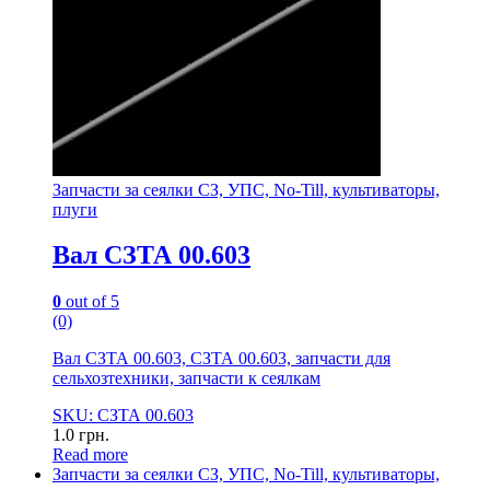
Запчасти за сеялки СЗ, УПС, No-Till, культиваторы,
плуги
Вал СЗТА 00.603
0
out of 5
(0)
Вал СЗТА 00.603, СЗТА 00.603, запчасти для
сельхозтехники, запчасти к сеялкам
SKU: СЗТА 00.603
1.0
грн.
Read more
Запчасти за сеялки СЗ, УПС, No-Till, культиваторы,