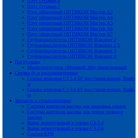
Плуг Гетьман-6
Плуг Гетьман-7
Плуг оборотный ОПТИКОН Мастер А3
Плуг оборотный ОПТИКОН Мастер А4
Плуг оборотный ОПТИКОН Мастер А5
Плуг оборотный ОПТИКОН Мастер А6
Плуг оборотный ОПТИКОН Мастер А7
Глубокорыхлитель ОПТИКОН Фаворит 2
Глубокорыхлитель ОПТИКОН Фаворит 2,5
Глубокорыхлитель ОПТИКОН Фаворит 3
Глубокорыхлитель ОПТИКОН Фаворит 4
Погрузчики
Мини-погрузчик «Муравей 300» фронтальный
Сеялки бу и восстановленные
Сеялка зерновая СЗ 5.4 БУ восстановленная, Trade-
in
Сеялка зерновая СЗ 3.6 БУ восстановленная, Trade-
in
Запчасти к сельхозтехнике
Система контроля высева для зерновых сеялок
Система контроля высева для сеялок точного
высева
Ящик зернотуковый к сеялке СЗ-5,4
Ящик зернотуковый к сеялке СЗ-3,6
Секция КРН