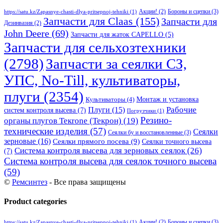
Бороны и сцепки
(3)
Акции!
(2)
https://satu.kz/Zapasnye-chasti-dlya-pritsepnoj-tehniki
(1)
Запчасти для Claas
(155)
Запчасти для
Дезинвазия
(2)
John Deere
(69)
Запчасти для жаток CAPELLO
(5)
Запчасти для сельхозтехники
(2798)
Запчасти за сеялки СЗ,
УПС, No-Till, культиваторы,
плуги
(2354)
Монтаж и установка
Культиваторы
(4)
Рабочие
Плуги
(15)
систем контроля высева
(7)
Погрузчики
(1)
Резино-
органы плугов Текrоne (Текрон)
(19)
технические изделия
(57)
Сеялки
Сеялки бу и восстановленные
(3)
зерновые
(16)
Сеялки прямого посева
(9)
Сеялки точного высева
Система контроля высева для зерновых сеялок
(26)
(7)
Система контроля высева для сеялок точного высева
(59)
©
Ремсинтез
- Все права защищены
Product categories
Бороны и сцепки
(3)
Акции!
(2)
https://satu.kz/Zapasnye-chasti-dlya-pritsepnoj-tehniki
(1)