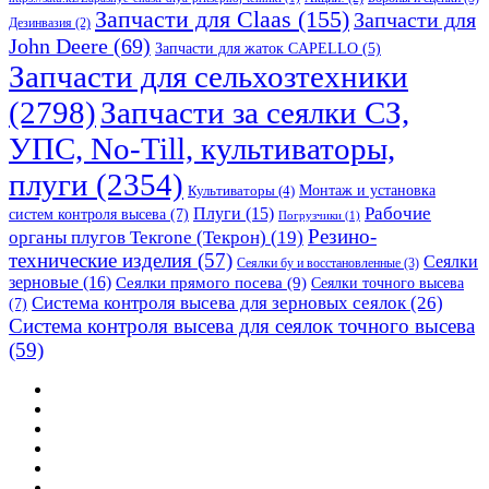
Запчасти для Claas
(155)
Запчасти для
Дезинвазия
(2)
John Deere
(69)
Запчасти для жаток CAPELLO
(5)
Запчасти для сельхозтехники
(2798)
Запчасти за сеялки СЗ,
УПС, No-Till, культиваторы,
плуги
(2354)
Монтаж и установка
Культиваторы
(4)
Рабочие
Плуги
(15)
систем контроля высева
(7)
Погрузчики
(1)
Резино-
органы плугов Текrоne (Текрон)
(19)
технические изделия
(57)
Сеялки
Сеялки бу и восстановленные
(3)
зерновые
(16)
Сеялки прямого посева
(9)
Сеялки точного высева
Система контроля высева для зерновых сеялок
(26)
(7)
Система контроля высева для сеялок точного высева
(59)