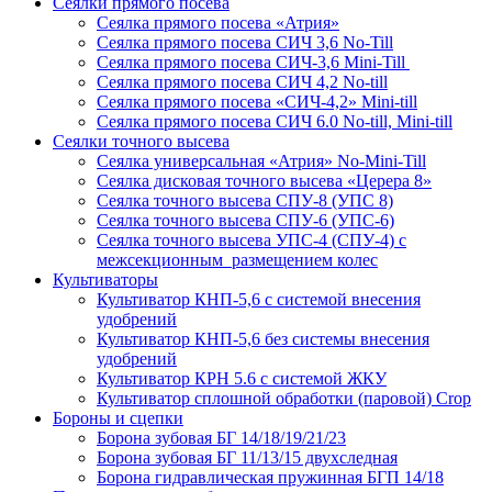
Сеялки прямого посева
Сеялка прямого посева «Атрия»
Сеялка прямого посева СИЧ 3,6 No-Till
Сеялка прямого посева СИЧ-3,6 Mini-Till
Сеялка прямого посева СИЧ 4,2 No-till
Сеялка прямого посева «СИЧ-4,2» Mini-till
Сеялка прямого посева СИЧ 6.0 No-till, Mini-till
Сеялки точного высева
Сеялка универсальная «Атрия» No-Mini-Till
Сеялка дисковая точного высева «Церера 8»
Сеялка точного высева СПУ-8 (УПС 8)
Сеялка точного высева СПУ-6 (УПС-6)
Сеялка точного высева УПС-4 (СПУ-4) с
межсекционным размещением колес
Культиваторы
Культиватор КНП-5,6 с системой внесения
удобрений
Культиватор КНП-5,6 без системы внесения
удобрений
Культиватор КРН 5.6 с системой ЖКУ
Культиватор сплошной обработки (паровой) Crop
Бороны и сцепки
Борона зубовая БГ 14/18/19/21/23
Борона зубовая БГ 11/13/15 двухследная
Борона гидравлическая пружинная БГП 14/18