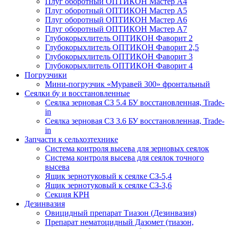
Плуг оборотный ОПТИКОН Мастер А4
Плуг оборотный ОПТИКОН Мастер А5
Плуг оборотный ОПТИКОН Мастер А6
Плуг оборотный ОПТИКОН Мастер А7
Глубокорыхлитель ОПТИКОН Фаворит 2
Глубокорыхлитель ОПТИКОН Фаворит 2,5
Глубокорыхлитель ОПТИКОН Фаворит 3
Глубокорыхлитель ОПТИКОН Фаворит 4
Погрузчики
Мини-погрузчик «Муравей 300» фронтальный
Сеялки бу и восстановленные
Сеялка зерновая СЗ 5.4 БУ восстановленная, Trade-
in
Сеялка зерновая СЗ 3.6 БУ восстановленная, Trade-
in
Запчасти к сельхозтехнике
Система контроля высева для зерновых сеялок
Система контроля высева для сеялок точного
высева
Ящик зернотуковый к сеялке СЗ-5,4
Ящик зернотуковый к сеялке СЗ-3,6
Секция КРН
Дезинвазия
Овицидный препарат Тиазон (Дезинвазия)
Препарат нематоцидный Дазомет (тиазон,