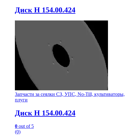
Диск Н 154.00.424
Запчасти за сеялки СЗ, УПС, No-Till, культиваторы,
плуги
Диск Н 154.00.424
0
out of 5
(0)