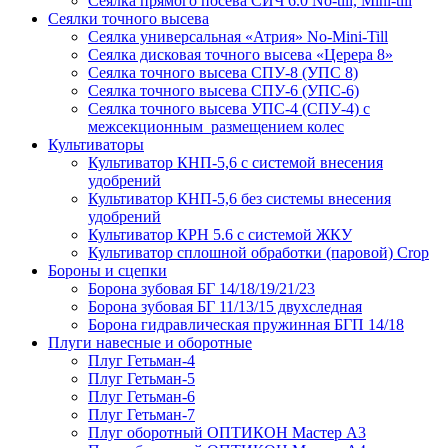
Сеялка прямого посева СИЧ 6.0 No-till, Mini-till
Сеялки точного высева
Сеялка универсальная «Атрия» No-Mini-Till
Сеялка дисковая точного высева «Церера 8»
Сеялка точного высева СПУ-8 (УПС 8)
Сеялка точного высева СПУ-6 (УПС-6)
Сеялка точного высева УПС-4 (СПУ-4) с
межсекционным размещением колес
Культиваторы
Культиватор КНП-5,6 с системой внесения
удобрений
Культиватор КНП-5,6 без системы внесения
удобрений
Культиватор КРН 5.6 с системой ЖКУ
Культиватор сплошной обработки (паровой) Crop
Бороны и сцепки
Борона зубовая БГ 14/18/19/21/23
Борона зубовая БГ 11/13/15 двухследная
Борона гидравлическая пружинная БГП 14/18
Плуги навесные и оборотные
Плуг Гетьман-4
Плуг Гетьман-5
Плуг Гетьман-6
Плуг Гетьман-7
Плуг оборотный ОПТИКОН Мастер А3