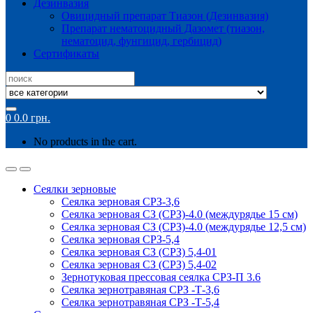
Дезинвазия
Овицидный препарат Тиазон (Дезинвазия)
Препарат нематоцидный Дазомет (тиазон,
нематоцид, фунгицид, гербицид)
Сертификаты
Search
for:
0
0.0
грн.
No products in the cart.
Сеялки зерновые
Сеялка зерновая СРЗ-3,6
Сеялка зерновая СЗ (СРЗ)-4.0 (междурядье 15 см)
Сеялка зерновая СЗ (СРЗ)-4.0 (междурядье 12,5 см)
Сеялка зерновая СРЗ-5,4
Сеялка зерновая СЗ (СРЗ) 5,4-01
Сеялка зерновая СЗ (СРЗ) 5,4-02
Зернотуковая прессовая сеялка СРЗ-П 3.6
Сеялка зернотравяная СРЗ -Т-3,6
Сеялка зернотравяная СРЗ -Т-5,4