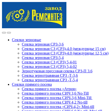
Skip
Skip
to
to
navigation
content
Сеялки зерновые
Сеялка зерновая СРЗ-3,6
Сеялка зерновая СЗ (СРЗ)-4.0 (междурядье 15 см)
Сеялка зерновая СЗ (СРЗ)-4.0 (междурядье 12,5 см)
Сеялка зерновая СРЗ-5,4
Сеялка зерновая СЗ (СРЗ) 5,4-01
Сеялка зерновая СЗ (СРЗ) 5,4-02
Зернотуковая прессовая сеялка СРЗ-П 3.6
Сеялка зернотравяная СРЗ -Т-3,6
Сеялка зернотравяная СРЗ -Т-5,4
Сеялки прямого посева
Сеялка прямого посева «Атрия»
Сеялка прямого посева СИЧ 3,6 No-Till
Сеялка прямого посева СИЧ-3,6 Mini-Till
Сеялка прямого посева СИЧ 4,2 No-till
Сеялка прямого посева «СИЧ-4,2» Mini-till