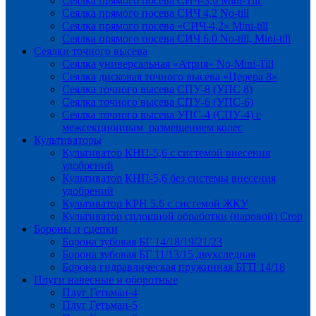
Сеялка прямого посева СИЧ-3,6 Mini-Till
Сеялка прямого посева СИЧ 4,2 No-till
Сеялка прямого посева «СИЧ-4,2» Mini-till
Сеялка прямого посева СИЧ 6.0 No-till, Mini-till
Сеялки точного высева
Сеялка универсальная «Атрия» No-Mini-Till
Сеялка дисковая точного высева «Церера 8»
Сеялка точного высева СПУ-8 (УПС 8)
Сеялка точного высева СПУ-6 (УПС-6)
Сеялка точного высева УПС-4 (СПУ-4) с
межсекционным размещением колес
Культиваторы
Культиватор КНП-5,6 с системой внесения
удобрений
Культиватор КНП-5,6 без системы внесения
удобрений
Культиватор КРН 5.6 с системой ЖКУ
Культиватор сплошной обработки (паровой) Crop
Бороны и сцепки
Борона зубовая БГ 14/18/19/21/23
Борона зубовая БГ 11/13/15 двухследная
Борона гидравлическая пружинная БГП 14/18
Плуги навесные и оборотные
Плуг Гетьман-4
Плуг Гетьман-5