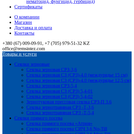
нематоцид, фунгицид, гербицид)
Сертификаты
О компании
Магазин
Доставка и оплата
Контакты
+380 (67) 009-09-91, +7 (705) 979-51-32 KZ
office@remsintez.com
Товары и услуги
Сеялки зерновые
Сеялка зерновая СРЗ-3,6
Сеялка зерновая СЗ (СРЗ)-4.0 (междурядье 15 см)
Сеялка зерновая СЗ (СРЗ)-4.0 (междурядье 12,5 см)
Сеялка зерновая СРЗ-5,4
Сеялка зерновая СЗ (СРЗ) 5,4-01
Сеялка зерновая СЗ (СРЗ) 5,4-02
Зернотуковая прессовая сеялка СРЗ-П 3.6
Сеялка зернотравяная СРЗ -Т-3,6
Сеялка зернотравяная СРЗ -Т-5,4
Сеялки прямого посева
Сеялка прямого посева «Атрия»
Сеялка прямого посева СИЧ 3,6 No-Till