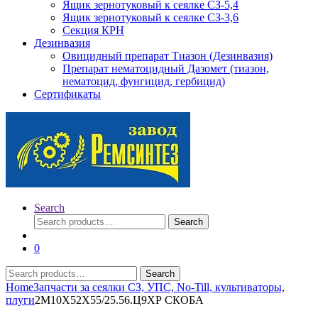
Ящик зернотуковый к сеялке СЗ-5,4
Ящик зернотуковый к сеялке СЗ-3,6
Секция КРН
Дезинвазия
Овицидный препарат Тиазон (Дезинвазия)
Препарат нематоцидный Дазомет (тиазон,
нематоцид, фунгицид, гербицид)
Сертификаты
Search
Search
Search
for:
0
Search
Search
for:
Home
Запчасти за сеялки СЗ, УПС, No-Till, культиваторы,
плуги
2М10Х52Х55/25.56.Ц9ХР СКОБА