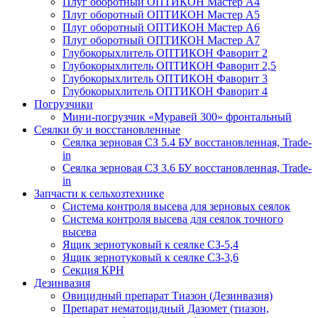
Плуг оборотный ОПТИКОН Мастер А4
Плуг оборотный ОПТИКОН Мастер А5
Плуг оборотный ОПТИКОН Мастер А6
Плуг оборотный ОПТИКОН Мастер А7
Глубокорыхлитель ОПТИКОН Фаворит 2
Глубокорыхлитель ОПТИКОН Фаворит 2,5
Глубокорыхлитель ОПТИКОН Фаворит 3
Глубокорыхлитель ОПТИКОН Фаворит 4
Погрузчики
Мини-погрузчик «Муравей 300» фронтальный
Сеялки бу и восстановленные
Сеялка зерновая СЗ 5.4 БУ восстановленная, Trade-
in
Сеялка зерновая СЗ 3.6 БУ восстановленная, Trade-
in
Запчасти к сельхозтехнике
Система контроля высева для зерновых сеялок
Система контроля высева для сеялок точного
высева
Ящик зернотуковый к сеялке СЗ-5,4
Ящик зернотуковый к сеялке СЗ-3,6
Секция КРН
Дезинвазия
Овицидный препарат Тиазон (Дезинвазия)
Препарат нематоцидный Дазомет (тиазон,