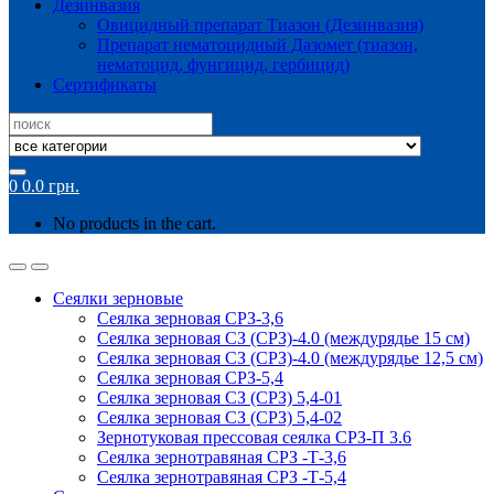
Дезинвазия
Овицидный препарат Тиазон (Дезинвазия)
Препарат нематоцидный Дазомет (тиазон,
нематоцид, фунгицид, гербицид)
Сертификаты
Search
for:
0
0.0
грн.
No products in the cart.
Сеялки зерновые
Сеялка зерновая СРЗ-3,6
Сеялка зерновая СЗ (СРЗ)-4.0 (междурядье 15 см)
Сеялка зерновая СЗ (СРЗ)-4.0 (междурядье 12,5 см)
Сеялка зерновая СРЗ-5,4
Сеялка зерновая СЗ (СРЗ) 5,4-01
Сеялка зерновая СЗ (СРЗ) 5,4-02
Зернотуковая прессовая сеялка СРЗ-П 3.6
Сеялка зернотравяная СРЗ -Т-3,6
Сеялка зернотравяная СРЗ -Т-5,4