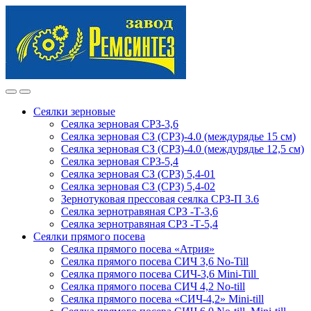
Skip
Skip
to
to
navigation
content
Сеялки зерновые
Сеялка зерновая СРЗ-3,6
Сеялка зерновая СЗ (СРЗ)-4.0 (междурядье 15 см)
Сеялка зерновая СЗ (СРЗ)-4.0 (междурядье 12,5 см)
Сеялка зерновая СРЗ-5,4
Сеялка зерновая СЗ (СРЗ) 5,4-01
Сеялка зерновая СЗ (СРЗ) 5,4-02
Зернотуковая прессовая сеялка СРЗ-П 3.6
Сеялка зернотравяная СРЗ -Т-3,6
Сеялка зернотравяная СРЗ -Т-5,4
Сеялки прямого посева
Сеялка прямого посева «Атрия»
Сеялка прямого посева СИЧ 3,6 No-Till
Сеялка прямого посева СИЧ-3,6 Mini-Till
Сеялка прямого посева СИЧ 4,2 No-till
Сеялка прямого посева «СИЧ-4,2» Mini-till