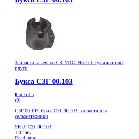
Запчасти за сеялки СЗ, УПС, No-Till, культиваторы,
плуги
Букса СЗГ 00.103
0
out of 5
(0)
СЗГ 00.103, букса СЗГ 00.103, запчасти для
сельхозтехники
SKU: СЗГ 00.103
1.0
грн.
Read more