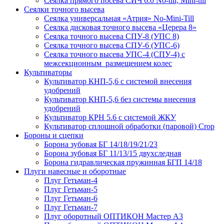
Сеялка прямого посева СИЧ 6.0 No-till, Mini-till
Сеялки точного высева
Сеялка универсальная «Атрия» No-Mini-Till
Сеялка дисковая точного высева «Церера 8»
Сеялка точного высева СПУ-8 (УПС 8)
Сеялка точного высева СПУ-6 (УПС-6)
Сеялка точного высева УПС-4 (СПУ-4) с
межсекционным размещением колес
Культиваторы
Культиватор КНП-5,6 с системой внесения
удобрений
Культиватор КНП-5,6 без системы внесения
удобрений
Культиватор КРН 5.6 с системой ЖКУ
Культиватор сплошной обработки (паровой) Crop
Бороны и сцепки
Борона зубовая БГ 14/18/19/21/23
Борона зубовая БГ 11/13/15 двухследная
Борона гидравлическая пружинная БГП 14/18
Плуги навесные и оборотные
Плуг Гетьман-4
Плуг Гетьман-5
Плуг Гетьман-6
Плуг Гетьман-7
Плуг оборотный ОПТИКОН Мастер А3