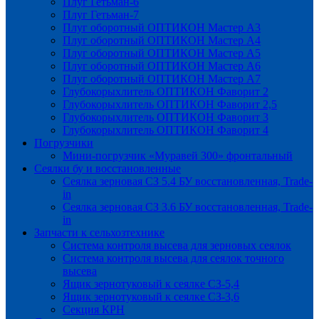
Плуг Гетьман-6
Плуг Гетьман-7
Плуг оборотный ОПТИКОН Мастер А3
Плуг оборотный ОПТИКОН Мастер А4
Плуг оборотный ОПТИКОН Мастер А5
Плуг оборотный ОПТИКОН Мастер А6
Плуг оборотный ОПТИКОН Мастер А7
Глубокорыхлитель ОПТИКОН Фаворит 2
Глубокорыхлитель ОПТИКОН Фаворит 2,5
Глубокорыхлитель ОПТИКОН Фаворит 3
Глубокорыхлитель ОПТИКОН Фаворит 4
Погрузчики
Мини-погрузчик «Муравей 300» фронтальный
Сеялки бу и восстановленные
Сеялка зерновая СЗ 5.4 БУ восстановленная, Trade-
in
Сеялка зерновая СЗ 3.6 БУ восстановленная, Trade-
in
Запчасти к сельхозтехнике
Система контроля высева для зерновых сеялок
Система контроля высева для сеялок точного
высева
Ящик зернотуковый к сеялке СЗ-5,4
Ящик зернотуковый к сеялке СЗ-3,6
Секция КРН