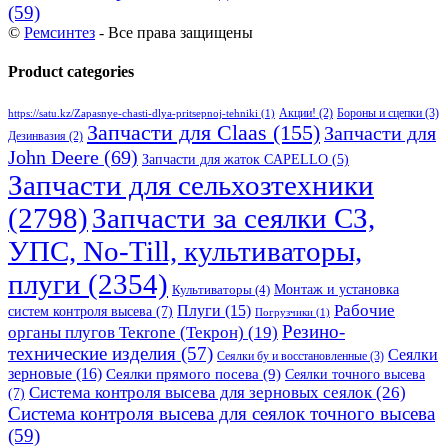
(59)
©
Ремсинтез
- Все права защищены
Product categories
Бороны и сцепки
(3)
Акции!
(2)
https://satu.kz/Zapasnye-chasti-dlya-pritsepnoj-tehniki
(1)
Запчасти для Claas
(155)
Запчасти для
Дезинвазия
(2)
John Deere
(69)
Запчасти для жаток CAPELLO
(5)
Запчасти для сельхозтехники
(2798)
Запчасти за сеялки СЗ,
УПС, No-Till, культиваторы,
плуги
(2354)
Монтаж и установка
Культиваторы
(4)
Рабочие
Плуги
(15)
систем контроля высева
(7)
Погрузчики
(1)
Резино-
органы плугов Текrоne (Текрон)
(19)
технические изделия
(57)
Сеялки
Сеялки бу и восстановленные
(3)
зерновые
(16)
Сеялки прямого посева
(9)
Сеялки точного высева
Система контроля высева для зерновых сеялок
(26)
(7)
Система контроля высева для сеялок точного высева
(59)