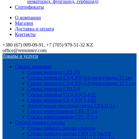
нематоцид, фунгицид, гербицид)
Сертификаты
О компании
Магазин
Доставка и оплата
Контакты
+380 (67) 009-09-91, +7 (705) 979-51-32 KZ
office@remsintez.com
Товары и услуги
Сеялки зерновые
Сеялка зерновая СРЗ-3,6
Сеялка зерновая СЗ (СРЗ)-4.0 (междурядье 15 см)
Сеялка зерновая СЗ (СРЗ)-4.0 (междурядье 12,5 см)
Сеялка зерновая СРЗ-5,4
Сеялка зерновая СЗ (СРЗ) 5,4-01
Сеялка зерновая СЗ (СРЗ) 5,4-02
Зернотуковая прессовая сеялка СРЗ-П 3.6
Сеялка зернотравяная СРЗ -Т-3,6
Сеялка зернотравяная СРЗ -Т-5,4
Сеялки прямого посева
Сеялка прямого посева «Атрия»
Сеялка прямого посева СИЧ 3,6 No-Till