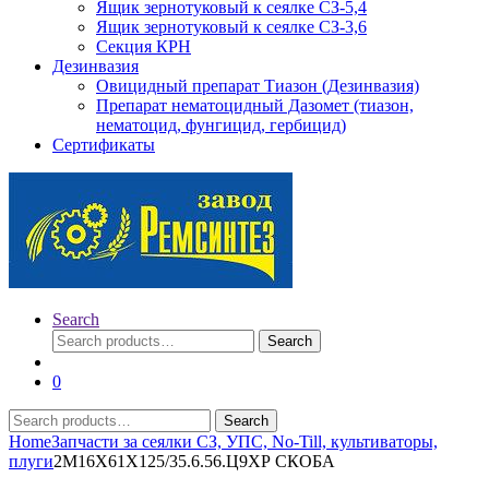
Ящик зернотуковый к сеялке СЗ-5,4
Ящик зернотуковый к сеялке СЗ-3,6
Секция КРН
Дезинвазия
Овицидный препарат Тиазон (Дезинвазия)
Препарат нематоцидный Дазомет (тиазон,
нематоцид, фунгицид, гербицид)
Сертификаты
Search
Search
Search
for:
0
Search
Search
for:
Home
Запчасти за сеялки СЗ, УПС, No-Till, культиваторы,
плуги
2М16Х61Х125/35.6.56.Ц9ХР СКОБА