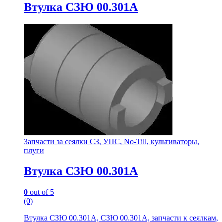
Втулка СЗЮ 00.301А
Запчасти за сеялки СЗ, УПС, No-Till, культиваторы,
плуги
Втулка СЗЮ 00.301А
0
out of 5
(0)
Втулка СЗЮ 00.301А, СЗЮ 00.301А, запчасти к сеялкам,