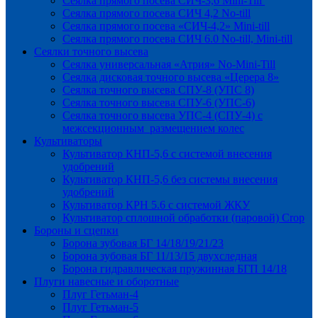
Сеялка прямого посева СИЧ-3,6 Mini-Till
Сеялка прямого посева СИЧ 4,2 No-till
Сеялка прямого посева «СИЧ-4,2» Mini-till
Сеялка прямого посева СИЧ 6.0 No-till, Mini-till
Сеялки точного высева
Сеялка универсальная «Атрия» No-Mini-Till
Сеялка дисковая точного высева «Церера 8»
Сеялка точного высева СПУ-8 (УПС 8)
Сеялка точного высева СПУ-6 (УПС-6)
Сеялка точного высева УПС-4 (СПУ-4) с
межсекционным размещением колес
Культиваторы
Культиватор КНП-5,6 с системой внесения
удобрений
Культиватор КНП-5,6 без системы внесения
удобрений
Культиватор КРН 5.6 с системой ЖКУ
Культиватор сплошной обработки (паровой) Crop
Бороны и сцепки
Борона зубовая БГ 14/18/19/21/23
Борона зубовая БГ 11/13/15 двухследная
Борона гидравлическая пружинная БГП 14/18
Плуги навесные и оборотные
Плуг Гетьман-4
Плуг Гетьман-5