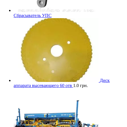
Сбрасыватель УПС
Диск
аппарата высевающего 60 отв
1.0
грн.