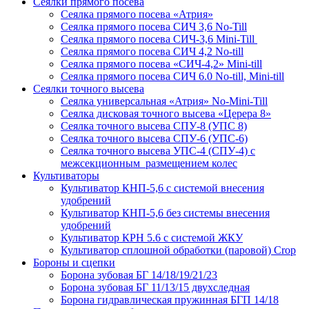
Сеялки прямого посева
Сеялка прямого посева «Атрия»
Сеялка прямого посева СИЧ 3,6 No-Till
Сеялка прямого посева СИЧ-3,6 Mini-Till
Сеялка прямого посева СИЧ 4,2 No-till
Сеялка прямого посева «СИЧ-4,2» Mini-till
Сеялка прямого посева СИЧ 6.0 No-till, Mini-till
Сеялки точного высева
Сеялка универсальная «Атрия» No-Mini-Till
Сеялка дисковая точного высева «Церера 8»
Сеялка точного высева СПУ-8 (УПС 8)
Сеялка точного высева СПУ-6 (УПС-6)
Сеялка точного высева УПС-4 (СПУ-4) с
межсекционным размещением колес
Культиваторы
Культиватор КНП-5,6 с системой внесения
удобрений
Культиватор КНП-5,6 без системы внесения
удобрений
Культиватор КРН 5.6 с системой ЖКУ
Культиватор сплошной обработки (паровой) Crop
Бороны и сцепки
Борона зубовая БГ 14/18/19/21/23
Борона зубовая БГ 11/13/15 двухследная
Борона гидравлическая пружинная БГП 14/18