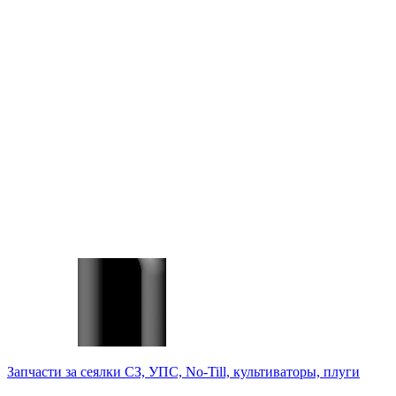
Запчасти за сеялки СЗ, УПС, No-Till, культиваторы, плуги