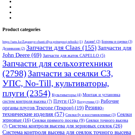
Product categories
Бороны и сцепки
(3)
Акции!
(2)
https://satu.kz/Zapasnye-chasti-dlya-pritsepnoj-tehniki
(1)
Запчасти для Claas
(155)
Запчасти для
Дезинвазия
(2)
John Deere
(69)
Запчасти для жаток CAPELLO
(5)
Запчасти для сельхозтехники
(2798)
Запчасти за сеялки СЗ,
УПС, No-Till, культиваторы,
плуги
(2354)
Монтаж и установка
Культиваторы
(4)
Рабочие
Плуги
(15)
систем контроля высева
(7)
Погрузчики
(1)
Резино-
органы плугов Текrоne (Текрон)
(19)
технические изделия
(57)
Сеялки
Сеялки бу и восстановленные
(3)
зерновые
(16)
Сеялки прямого посева
(9)
Сеялки точного высева
Система контроля высева для зерновых сеялок
(26)
(7)
Система контроля высева для сеялок точного высева