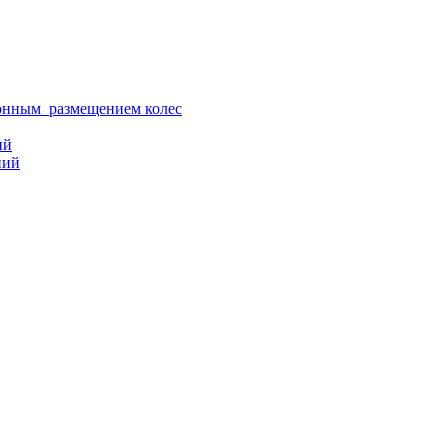
ионным размещением колес
ий
ний