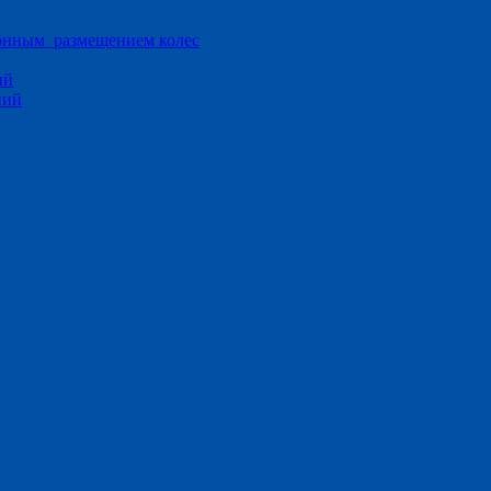
ионным размещением колес
ий
ний