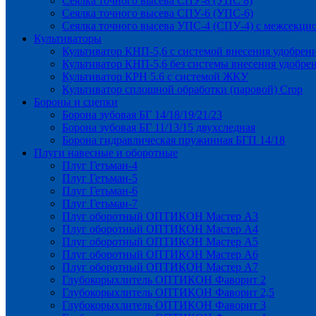
Сеялка точного высева СПУ-8 (УПС 8)
Сеялка точного высева СПУ-6 (УПС-6)
Сеялка точного высева УПС-4 (СПУ-4) с межсекц
Культиваторы
Культиватор КНП-5,6 с системой внесения удобрен
Культиватор КНП-5,6 без системы внесения удобре
Культиватор КРН 5.6 с системой ЖКУ
Культиватор сплошной обработки (паровой) Crop
Бороны и сцепки
Борона зубовая БГ 14/18/19/21/23
Борона зубовая БГ 11/13/15 двухследная
Борона гидравлическая пружинная БГП 14/18
Плуги навесные и оборотные
Плуг Гетьман-4
Плуг Гетьман-5
Плуг Гетьман-6
Плуг Гетьман-7
Плуг оборотный ОПТИКОН Мастер А3
Плуг оборотный ОПТИКОН Мастер А4
Плуг оборотный ОПТИКОН Мастер А5
Плуг оборотный ОПТИКОН Мастер А6
Плуг оборотный ОПТИКОН Мастер А7
Глубокорыхлитель ОПТИКОН Фаворит 2
Глубокорыхлитель ОПТИКОН Фаворит 2,5
Глубокорыхлитель ОПТИКОН Фаворит 3