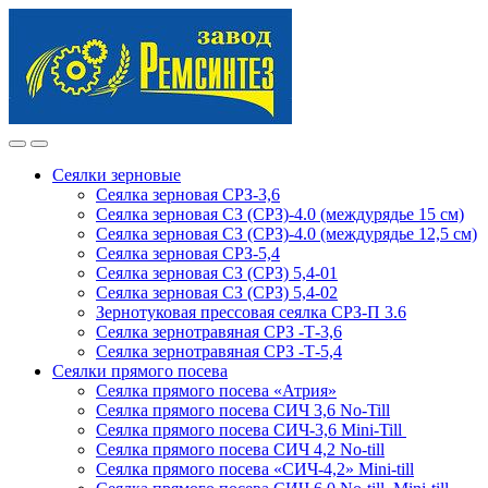
Skip
Skip
to
to
navigation
content
Сеялки зерновые
Сеялка зерновая СРЗ-3,6
Сеялка зерновая СЗ (СРЗ)-4.0 (междурядье 15 см)
Сеялка зерновая СЗ (СРЗ)-4.0 (междурядье 12,5 см)
Сеялка зерновая СРЗ-5,4
Сеялка зерновая СЗ (СРЗ) 5,4-01
Сеялка зерновая СЗ (СРЗ) 5,4-02
Зернотуковая прессовая сеялка СРЗ-П 3.6
Сеялка зернотравяная СРЗ -Т-3,6
Сеялка зернотравяная СРЗ -Т-5,4
Сеялки прямого посева
Сеялка прямого посева «Атрия»
Сеялка прямого посева СИЧ 3,6 No-Till
Сеялка прямого посева СИЧ-3,6 Mini-Till
Сеялка прямого посева СИЧ 4,2 No-till
Сеялка прямого посева «СИЧ-4,2» Mini-till