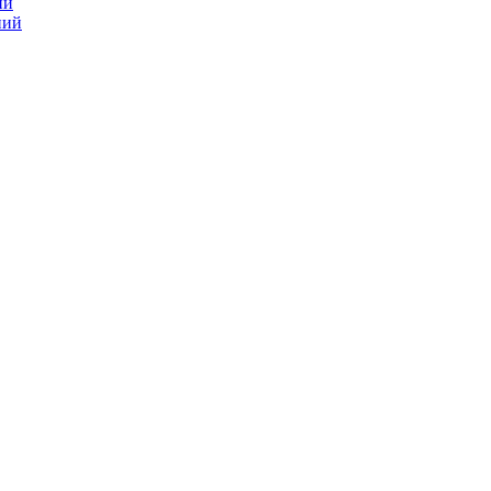
ий
ний