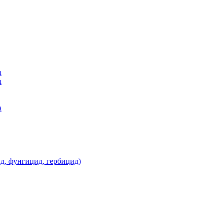
n
n
а
д, фунгицид, гербицид)