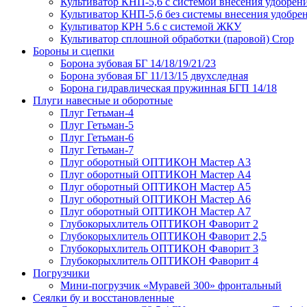
Культиватор КНП-5,6 с системой внесения удобрен
Культиватор КНП-5,6 без системы внесения удобре
Культиватор КРН 5.6 с системой ЖКУ
Культиватор сплошной обработки (паровой) Crop
Бороны и сцепки
Борона зубовая БГ 14/18/19/21/23
Борона зубовая БГ 11/13/15 двухследная
Борона гидравлическая пружинная БГП 14/18
Плуги навесные и оборотные
Плуг Гетьман-4
Плуг Гетьман-5
Плуг Гетьман-6
Плуг Гетьман-7
Плуг оборотный ОПТИКОН Мастер А3
Плуг оборотный ОПТИКОН Мастер А4
Плуг оборотный ОПТИКОН Мастер А5
Плуг оборотный ОПТИКОН Мастер А6
Плуг оборотный ОПТИКОН Мастер А7
Глубокорыхлитель ОПТИКОН Фаворит 2
Глубокорыхлитель ОПТИКОН Фаворит 2,5
Глубокорыхлитель ОПТИКОН Фаворит 3
Глубокорыхлитель ОПТИКОН Фаворит 4
Погрузчики
Мини-погрузчик «Муравей 300» фронтальный
Сеялки бу и восстановленные