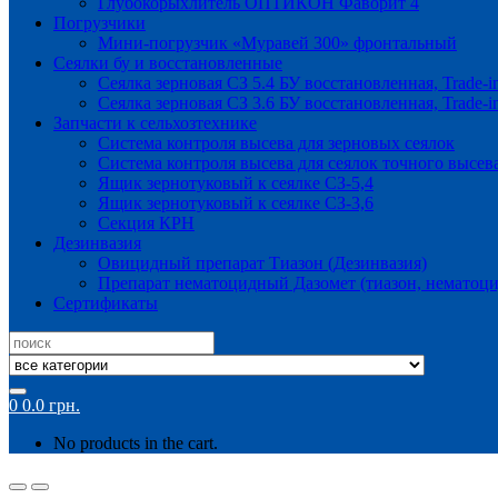
Глубокорыхлитель ОПТИКОН Фаворит 4
Погрузчики
Мини-погрузчик «Муравей 300» фронтальный
Сеялки бу и восстановленные
Сеялка зерновая СЗ 5.4 БУ восстановленная, Trade-i
Сеялка зерновая СЗ 3.6 БУ восстановленная, Trade-i
Запчасти к сельхозтехнике
Система контроля высева для зерновых сеялок
Система контроля высева для сеялок точного высев
Ящик зернотуковый к сеялке СЗ-5,4
Ящик зернотуковый к сеялке СЗ-3,6
Секция КРН
Дезинвазия
Овицидный препарат Тиазон (Дезинвазия)
Препарат нематоцидный Дазомет (тиазон, нематоци
Сертификаты
Search
for:
0
0.0
грн.
No products in the cart.