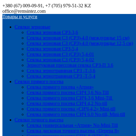
+380 (67) 009-09-91, +7 (705) 979-51-32 KZ
office@remsintez.com
Товары и услуги
Сеялки зерновые
Сеялка зерновая СРЗ-3,6
Сеялка зерновая СЗ (СРЗ)-4.0 (междурядье 15 см)
Сеялка зерновая СЗ (СРЗ)-4.0 (междурядье 12,5 см)
Сеялка зерновая СРЗ-5,4
Сеялка зерновая СЗ (СРЗ) 5,4-01
Сеялка зерновая СЗ (СРЗ) 5,4-02
Зернотуковая прессовая сеялка СРЗ-П 3.6
Сеялка зернотравяная СРЗ -Т-3,6
Сеялка зернотравяная СРЗ -Т-5,4
Сеялки прямого посева
Сеялка прямого посева «Атрия»
Сеялка прямого посева СИЧ 3,6 No-Till
Сеялка прямого посева СИЧ-3,6 Mini-Till
Сеялка прямого посева СИЧ 4,2 No-till
Сеялка прямого посева «СИЧ-4,2» Mini-till
Сеялка прямого посева СИЧ 6.0 No-till, Mini-till
Сеялки точного высева
Сеялка универсальная «Атрия» No-Mini-Till
Сеялка дисковая точного высева «Церера 8»