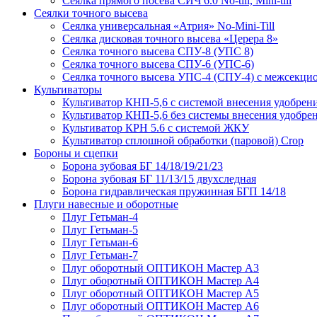
Сеялка прямого посева СИЧ 6.0 No-till, Mini-till
Сеялки точного высева
Сеялка универсальная «Атрия» No-Mini-Till
Сеялка дисковая точного высева «Церера 8»
Сеялка точного высева СПУ-8 (УПС 8)
Сеялка точного высева СПУ-6 (УПС-6)
Сеялка точного высева УПС-4 (СПУ-4) с межсекц
Культиваторы
Культиватор КНП-5,6 с системой внесения удобрен
Культиватор КНП-5,6 без системы внесения удобре
Культиватор КРН 5.6 с системой ЖКУ
Культиватор сплошной обработки (паровой) Crop
Бороны и сцепки
Борона зубовая БГ 14/18/19/21/23
Борона зубовая БГ 11/13/15 двухследная
Борона гидравлическая пружинная БГП 14/18
Плуги навесные и оборотные
Плуг Гетьман-4
Плуг Гетьман-5
Плуг Гетьман-6
Плуг Гетьман-7
Плуг оборотный ОПТИКОН Мастер А3
Плуг оборотный ОПТИКОН Мастер А4
Плуг оборотный ОПТИКОН Мастер А5
Плуг оборотный ОПТИКОН Мастер А6