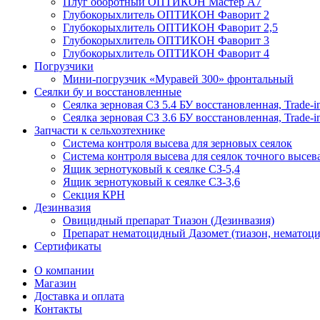
Плуг оборотный ОПТИКОН Мастер А7
Глубокорыхлитель ОПТИКОН Фаворит 2
Глубокорыхлитель ОПТИКОН Фаворит 2,5
Глубокорыхлитель ОПТИКОН Фаворит 3
Глубокорыхлитель ОПТИКОН Фаворит 4
Погрузчики
Мини-погрузчик «Муравей 300» фронтальный
Сеялки бу и восстановленные
Сеялка зерновая СЗ 5.4 БУ восстановленная, Trade-i
Сеялка зерновая СЗ 3.6 БУ восстановленная, Trade-i
Запчасти к сельхозтехнике
Система контроля высева для зерновых сеялок
Система контроля высева для сеялок точного высев
Ящик зернотуковый к сеялке СЗ-5,4
Ящик зернотуковый к сеялке СЗ-3,6
Секция КРН
Дезинвазия
Овицидный препарат Тиазон (Дезинвазия)
Препарат нематоцидный Дазомет (тиазон, нематоци
Сертификаты
О компании
Магазин
Доставка и оплата
Контакты