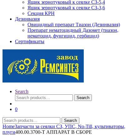
Ящик зернотуковый к сеялке СЗ-5,4
Ящик зернотуковый к сеялке СЗ-3,6
Секция КРН
Дезинвазия
Овицидный препарат Тиазон (Дезинвазия)
Препарат нематоцидный Дазомет (тиазон,
нематоцид, фунгицид, гербицид)
Сертификаты
Search
Search
Search
for:
0
Search
Search
for:
Home
Запчасти за сеялки СЗ, УПС, No-Till, культиваторы,
плуги
400.00.3700-Т АППАРАТ В СБОРЕ