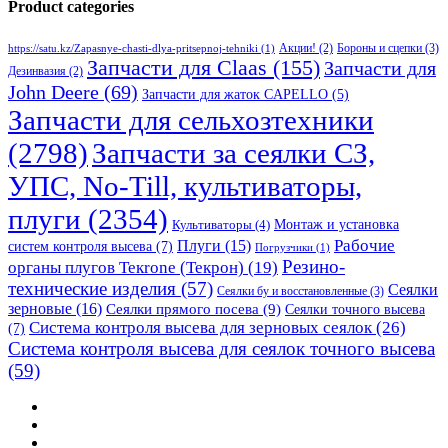
Product categories
Бороны и сцепки
(3)
Акции!
(2)
https://satu.kz/Zapasnye-chasti-dlya-pritsepnoj-tehniki
(1)
Запчасти для Claas
(155)
Запчасти для
Дезинвазия
(2)
John Deere
(69)
Запчасти для жаток CAPELLO
(5)
Запчасти для сельхозтехники
(2798)
Запчасти за сеялки СЗ,
УПС, No-Till, культиваторы,
плуги
(2354)
Монтаж и установка
Культиваторы
(4)
Рабочие
Плуги
(15)
систем контроля высева
(7)
Погрузчики
(1)
Резино-
органы плугов Текrоne (Текрон)
(19)
технические изделия
(57)
Сеялки
Сеялки бу и восстановленные
(3)
зерновые
(16)
Сеялки прямого посева
(9)
Сеялки точного высева
Система контроля высева для зерновых сеялок
(26)
(7)
Система контроля высева для сеялок точного высева
(59)