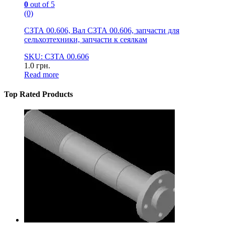
0
out of 5
(0)
СЗТА 00.606, Вал СЗТА 00.606, запчасти для
сельхозтехники, запчасти к сеялкам
SKU: СЗТА 00.606
1.0
грн.
Read more
Top Rated Products