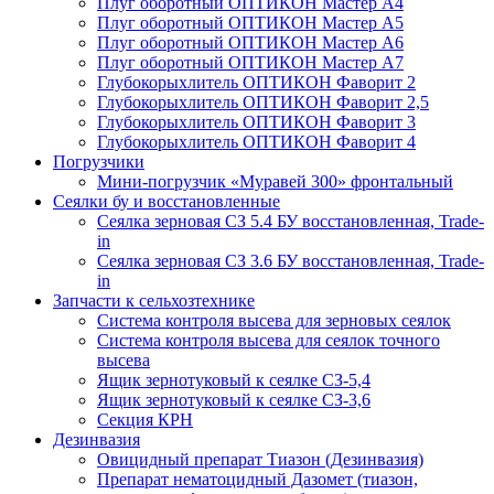
Плуг оборотный ОПТИКОН Мастер А4
Плуг оборотный ОПТИКОН Мастер А5
Плуг оборотный ОПТИКОН Мастер А6
Плуг оборотный ОПТИКОН Мастер А7
Глубокорыхлитель ОПТИКОН Фаворит 2
Глубокорыхлитель ОПТИКОН Фаворит 2,5
Глубокорыхлитель ОПТИКОН Фаворит 3
Глубокорыхлитель ОПТИКОН Фаворит 4
Погрузчики
Мини-погрузчик «Муравей 300» фронтальный
Сеялки бу и восстановленные
Сеялка зерновая СЗ 5.4 БУ восстановленная, Trade-
in
Сеялка зерновая СЗ 3.6 БУ восстановленная, Trade-
in
Запчасти к сельхозтехнике
Система контроля высева для зерновых сеялок
Система контроля высева для сеялок точного
высева
Ящик зернотуковый к сеялке СЗ-5,4
Ящик зернотуковый к сеялке СЗ-3,6
Секция КРН
Дезинвазия
Овицидный препарат Тиазон (Дезинвазия)
Препарат нематоцидный Дазомет (тиазон,