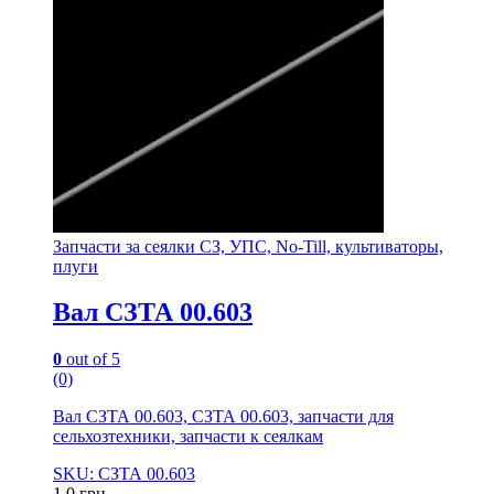
Запчасти за сеялки СЗ, УПС, No-Till, культиваторы,
плуги
Вал СЗТА 00.603
0
out of 5
(0)
Вал СЗТА 00.603, СЗТА 00.603, запчасти для
сельхозтехники, запчасти к сеялкам
SKU: СЗТА 00.603
1.0
грн.