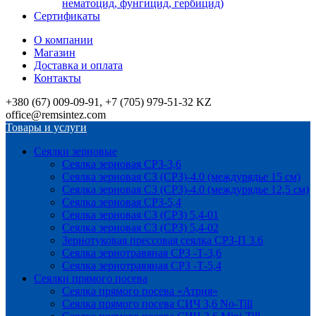
нематоцид, фунгицид, гербицид)
Сертификаты
О компании
Магазин
Доставка и оплата
Контакты
+380 (67) 009-09-91, +7 (705) 979-51-32 KZ
office@remsintez.com
Товары и услуги
Сеялки зерновые
Сеялка зерновая СРЗ-3,6
Сеялка зерновая СЗ (СРЗ)-4.0 (междурядье 15 см)
Сеялка зерновая СЗ (СРЗ)-4.0 (междурядье 12,5 см)
Сеялка зерновая СРЗ-5,4
Сеялка зерновая СЗ (СРЗ) 5,4-01
Сеялка зерновая СЗ (СРЗ) 5,4-02
Зернотуковая прессовая сеялка СРЗ-П 3.6
Сеялка зернотравяная СРЗ -Т-3,6
Сеялка зернотравяная СРЗ -Т-5,4
Сеялки прямого посева
Сеялка прямого посева «Атрия»
Сеялка прямого посева СИЧ 3,6 No-Till