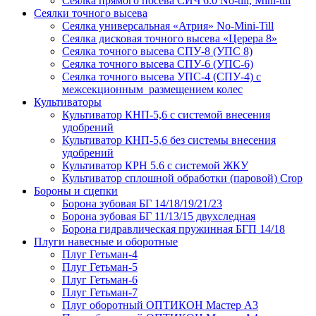
Сеялка прямого посева СИЧ 6.0 No-till, Mini-till
Сеялки точного высева
Сеялка универсальная «Атрия» No-Mini-Till
Сеялка дисковая точного высева «Церера 8»
Сеялка точного высева СПУ-8 (УПС 8)
Сеялка точного высева СПУ-6 (УПС-6)
Сеялка точного высева УПС-4 (СПУ-4) с
межсекционным размещением колес
Культиваторы
Культиватор КНП-5,6 с системой внесения
удобрений
Культиватор КНП-5,6 без системы внесения
удобрений
Культиватор КРН 5.6 с системой ЖКУ
Культиватор сплошной обработки (паровой) Crop
Бороны и сцепки
Борона зубовая БГ 14/18/19/21/23
Борона зубовая БГ 11/13/15 двухследная
Борона гидравлическая пружинная БГП 14/18
Плуги навесные и оборотные
Плуг Гетьман-4
Плуг Гетьман-5
Плуг Гетьман-6
Плуг Гетьман-7
Плуг оборотный ОПТИКОН Мастер А3