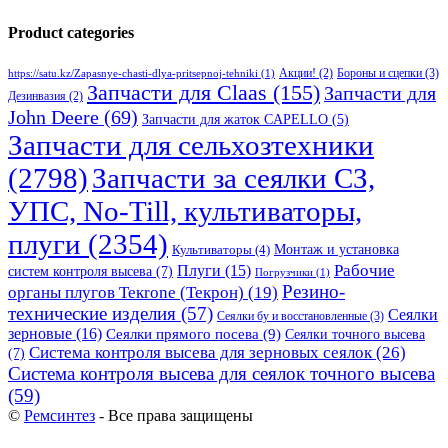
Product categories
Бороны и сцепки
(3)
Акции!
(2)
https://satu.kz/Zapasnye-chasti-dlya-pritsepnoj-tehniki
(1)
Запчасти для Claas
(155)
Запчасти для
Дезинвазия
(2)
John Deere
(69)
Запчасти для жаток CAPELLO
(5)
Запчасти для сельхозтехники
(2798)
Запчасти за сеялки СЗ,
УПС, No-Till, культиваторы,
плуги
(2354)
Монтаж и установка
Культиваторы
(4)
Рабочие
Плуги
(15)
систем контроля высева
(7)
Погрузчики
(1)
Резино-
органы плугов Текrоne (Текрон)
(19)
технические изделия
(57)
Сеялки
Сеялки бу и восстановленные
(3)
зерновые
(16)
Сеялки прямого посева
(9)
Сеялки точного высева
Система контроля высева для зерновых сеялок
(26)
(7)
Система контроля высева для сеялок точного высева
(59)
©
Ремсинтез
- Все права защищены