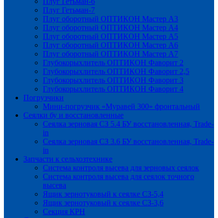
Плуг Гетьман-6
Плуг Гетьман-7
Плуг оборотный ОПТИКОН Мастер А3
Плуг оборотный ОПТИКОН Мастер А4
Плуг оборотный ОПТИКОН Мастер А5
Плуг оборотный ОПТИКОН Мастер А6
Плуг оборотный ОПТИКОН Мастер А7
Глубокорыхлитель ОПТИКОН Фаворит 2
Глубокорыхлитель ОПТИКОН Фаворит 2,5
Глубокорыхлитель ОПТИКОН Фаворит 3
Глубокорыхлитель ОПТИКОН Фаворит 4
Погрузчики
Мини-погрузчик «Муравей 300» фронтальный
Сеялки бу и восстановленные
Сеялка зерновая СЗ 5.4 БУ восстановленная, Trade-
in
Сеялка зерновая СЗ 3.6 БУ восстановленная, Trade-
in
Запчасти к сельхозтехнике
Система контроля высева для зерновых сеялок
Система контроля высева для сеялок точного
высева
Ящик зернотуковый к сеялке СЗ-5,4
Ящик зернотуковый к сеялке СЗ-3,6
Секция КРН