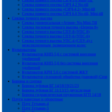
Сеялка прямого посева СИЧ-3,6 Mini-Till
Сеялка прямого посева СИЧ 4,2 No-till
Сеялка прямого посева «СИЧ-4,2» Mini-till
Сеялка прямого посева СИЧ 6.0 No-till, Mini-till
Сеялки точного высева
Сеялка универсальная «Атрия» No-Mini-Till
Сеялка дисковая точного высева «Церера 8»
Сеялка точного высева СПУ-8 (УПС 8)
Сеялка точного высева СПУ-6 (УПС-6)
Сеялка точного высева УПС-4 (СПУ-4) с
межсекционным размещением колес
Культиваторы
Культиватор КНП-5,6 с системой внесения
удобрений
Культиватор КНП-5,6 без системы внесения
удобрений
Культиватор КРН 5.6 с системой ЖКУ
Культиватор сплошной обработки (паровой) Crop
Бороны и сцепки
Борона зубовая БГ 14/18/19/21/23
Борона зубовая БГ 11/13/15 двухследная
Борона гидравлическая пружинная БГП 14/18
Плуги навесные и оборотные
Плуг Гетьман-4
Плуг Гетьман-5