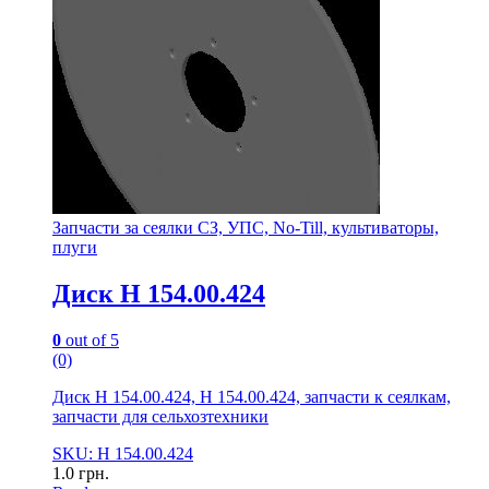
Запчасти за сеялки СЗ, УПС, No-Till, культиваторы,
плуги
Диск Н 154.00.424
0
out of 5
(0)
Диск Н 154.00.424, Н 154.00.424, запчасти к сеялкам,
запчасти для сельхозтехники
SKU: Н 154.00.424
1.0
грн.