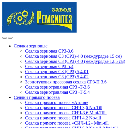
Skip
Skip
to
to
navigation
content
Сеялки зерновые
Сеялка зерновая СРЗ-3,6
Сеялка зерновая СЗ (СРЗ)-4.0 (междурядье 15 см)
Сеялка зерновая СЗ (СРЗ)-4.0 (междурядье 12,5 см)
Сеялка зерновая СРЗ-5,4
Сеялка зерновая СЗ (СРЗ) 5,4-01
Сеялка зерновая СЗ (СРЗ) 5,4-02
Зернотуковая прессовая сеялка СРЗ-П 3.6
Сеялка зернотравяная СРЗ -Т-3,6
Сеялка зернотравяная СРЗ -Т-5,4
Сеялки прямого посева
Сеялка прямого посева «Атрия»
Сеялка прямого посева СИЧ 3,6 No-Till
Сеялка прямого посева СИЧ-3,6 Mini-Till
Сеялка прямого посева СИЧ 4,2 No-till
Сеялка прямого посева «СИЧ-4,2» Mini-till