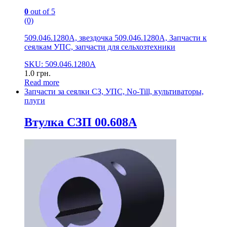
0
out of 5
(0)
509.046.1280А, звездочка 509.046.1280А, Запчасти к
сеялкам УПС, запчасти для сельхозтехники
SKU: 509.046.1280А
1.0
грн.
Read more
Запчасти за сеялки СЗ, УПС, No-Till, культиваторы,
плуги
Втулка СЗП 00.608А