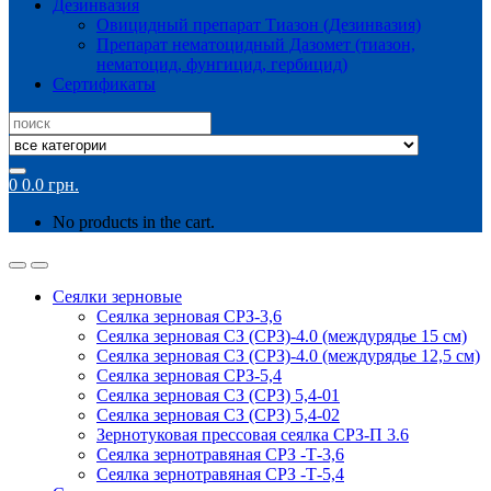
Дезинвазия
Овицидный препарат Тиазон (Дезинвазия)
Препарат нематоцидный Дазомет (тиазон,
нематоцид, фунгицид, гербицид)
Сертификаты
Search
for:
0
0.0
грн.
No products in the cart.
Сеялки зерновые
Сеялка зерновая СРЗ-3,6
Сеялка зерновая СЗ (СРЗ)-4.0 (междурядье 15 см)
Сеялка зерновая СЗ (СРЗ)-4.0 (междурядье 12,5 см)
Сеялка зерновая СРЗ-5,4
Сеялка зерновая СЗ (СРЗ) 5,4-01
Сеялка зерновая СЗ (СРЗ) 5,4-02
Зернотуковая прессовая сеялка СРЗ-П 3.6
Сеялка зернотравяная СРЗ -Т-3,6
Сеялка зернотравяная СРЗ -Т-5,4