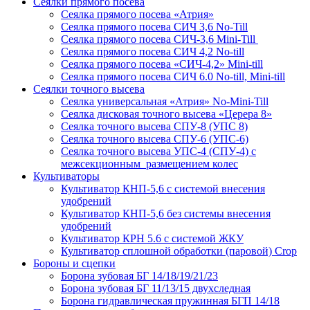
Сеялки прямого посева
Сеялка прямого посева «Атрия»
Сеялка прямого посева СИЧ 3,6 No-Till
Сеялка прямого посева СИЧ-3,6 Mini-Till
Сеялка прямого посева СИЧ 4,2 No-till
Сеялка прямого посева «СИЧ-4,2» Mini-till
Сеялка прямого посева СИЧ 6.0 No-till, Mini-till
Сеялки точного высева
Сеялка универсальная «Атрия» No-Mini-Till
Сеялка дисковая точного высева «Церера 8»
Сеялка точного высева СПУ-8 (УПС 8)
Сеялка точного высева СПУ-6 (УПС-6)
Сеялка точного высева УПС-4 (СПУ-4) с
межсекционным размещением колес
Культиваторы
Культиватор КНП-5,6 с системой внесения
удобрений
Культиватор КНП-5,6 без системы внесения
удобрений
Культиватор КРН 5.6 с системой ЖКУ
Культиватор сплошной обработки (паровой) Crop
Бороны и сцепки
Борона зубовая БГ 14/18/19/21/23
Борона зубовая БГ 11/13/15 двухследная
Борона гидравлическая пружинная БГП 14/18