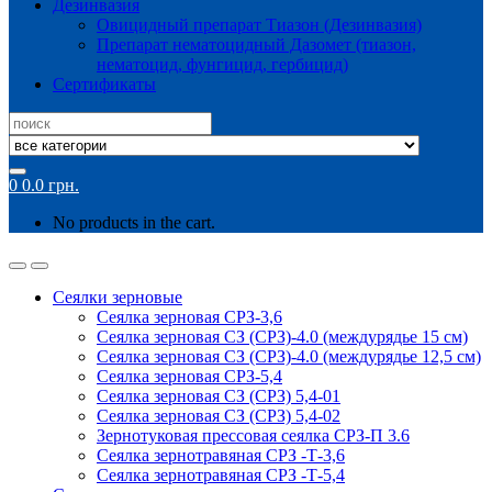
Дезинвазия
Овицидный препарат Тиазон (Дезинвазия)
Препарат нематоцидный Дазомет (тиазон,
нематоцид, фунгицид, гербицид)
Сертификаты
Search
for:
0
0.0
грн.
No products in the cart.
Сеялки зерновые
Сеялка зерновая СРЗ-3,6
Сеялка зерновая СЗ (СРЗ)-4.0 (междурядье 15 см)
Сеялка зерновая СЗ (СРЗ)-4.0 (междурядье 12,5 см)
Сеялка зерновая СРЗ-5,4
Сеялка зерновая СЗ (СРЗ) 5,4-01
Сеялка зерновая СЗ (СРЗ) 5,4-02
Зернотуковая прессовая сеялка СРЗ-П 3.6
Сеялка зернотравяная СРЗ -Т-3,6
Сеялка зернотравяная СРЗ -Т-5,4