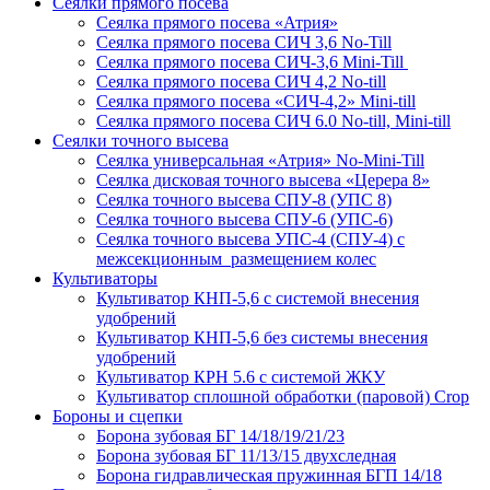
Сеялки прямого посева
Сеялка прямого посева «Атрия»
Сеялка прямого посева СИЧ 3,6 No-Till
Сеялка прямого посева СИЧ-3,6 Mini-Till
Сеялка прямого посева СИЧ 4,2 No-till
Сеялка прямого посева «СИЧ-4,2» Mini-till
Сеялка прямого посева СИЧ 6.0 No-till, Mini-till
Сеялки точного высева
Сеялка универсальная «Атрия» No-Mini-Till
Сеялка дисковая точного высева «Церера 8»
Сеялка точного высева СПУ-8 (УПС 8)
Сеялка точного высева СПУ-6 (УПС-6)
Сеялка точного высева УПС-4 (СПУ-4) с
межсекционным размещением колес
Культиваторы
Культиватор КНП-5,6 с системой внесения
удобрений
Культиватор КНП-5,6 без системы внесения
удобрений
Культиватор КРН 5.6 с системой ЖКУ
Культиватор сплошной обработки (паровой) Crop
Бороны и сцепки
Борона зубовая БГ 14/18/19/21/23
Борона зубовая БГ 11/13/15 двухследная
Борона гидравлическая пружинная БГП 14/18