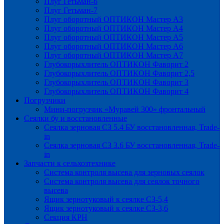
Плуг Гетьман-6
Плуг Гетьман-7
Плуг оборотный ОПТИКОН Мастер А3
Плуг оборотный ОПТИКОН Мастер А4
Плуг оборотный ОПТИКОН Мастер А5
Плуг оборотный ОПТИКОН Мастер А6
Плуг оборотный ОПТИКОН Мастер А7
Глубокорыхлитель ОПТИКОН Фаворит 2
Глубокорыхлитель ОПТИКОН Фаворит 2,5
Глубокорыхлитель ОПТИКОН Фаворит 3
Глубокорыхлитель ОПТИКОН Фаворит 4
Погрузчики
Мини-погрузчик «Муравей 300» фронтальный
Сеялки бу и восстановленные
Сеялка зерновая СЗ 5.4 БУ восстановленная, Trade-
in
Сеялка зерновая СЗ 3.6 БУ восстановленная, Trade-
in
Запчасти к сельхозтехнике
Система контроля высева для зерновых сеялок
Система контроля высева для сеялок точного
высева
Ящик зернотуковый к сеялке СЗ-5,4
Ящик зернотуковый к сеялке СЗ-3,6
Секция КРН