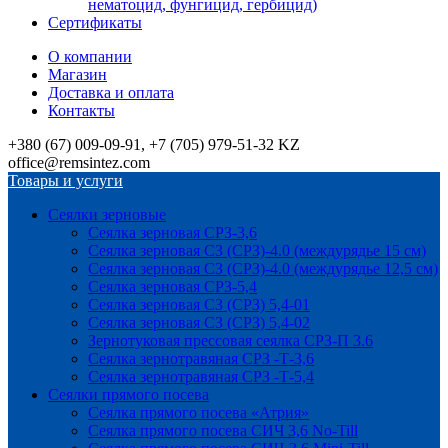
нематоцид, фунгицид, гербицид)
Сертификаты
О компании
Магазин
Доставка и оплата
Контакты
+380 (67) 009-09-91, +7 (705) 979-51-32 KZ
office@remsintez.com
Товары и услуги
Сеялки зерновые
Сеялка зерновая СРЗ-3,6
Сеялка зерновая СЗ (СРЗ)-4.0 (междурядье 15 см)
Сеялка зерновая СЗ (СРЗ)-4.0 (междурядье 12,5 см)
Сеялка зерновая СРЗ-5,4
Сеялка зерновая СЗ (СРЗ) 5,4-01
Сеялка зерновая СЗ (СРЗ) 5,4-02
Зернотуковая прессовая сеялка СРЗ-П 3.6
Сеялка зернотравяная СРЗ -Т-3,6
Сеялка зернотравяная СРЗ -Т-5,4
Сеялки прямого посева
Сеялка прямого посева «Атрия»
Сеялка прямого посева СИЧ 3,6 No-Till