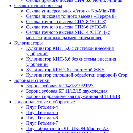
Сеялка прямого посева СИЧ 6.0 No-till, Mini-till
Сеялки точного высева
Сеялка универсальная «Атрия» No-Mini-Till
Сеялка дисковая точного высева «Церера 8»
Сеялка точного высева СПУ-8 (УПС 8)
Сеялка точного высева СПУ-6 (УПС-6)
Сеялка точного высева УПС-4 (СПУ-4) с
межсекционным размещением колес
Культиваторы
Культиватор КНП-5,6 с системой внесения
удобрений
Культиватор КНП-5,6 без системы внесения
удобрений
Культиватор КРН 5.6 с системой ЖКУ
Культиватор сплошной обработки (паровой) Crop
Бороны и сцепки
Борона зубовая БГ 14/18/19/21/23
Борона зубовая БГ 11/13/15 двухследная
Борона гидравлическая пружинная БГП 14/18
Плуги навесные и оборотные
Плуг Гетьман-4
Плуг Гетьман-5
Плуг Гетьман-6
Плуг Гетьман-7
Плуг оборотный ОПТИКОН Мастер А3