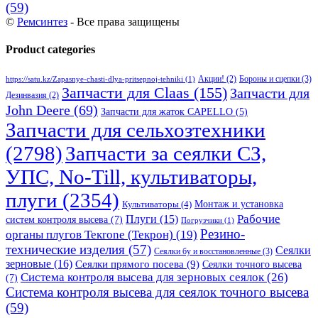
(59)
©
Ремсинтез
- Все права защищены
Product categories
Бороны и сцепки
(3)
Акции!
(2)
https://satu.kz/Zapasnye-chasti-dlya-pritsepnoj-tehniki
(1)
Запчасти для Claas
(155)
Запчасти для
Дезинвазия
(2)
John Deere
(69)
Запчасти для жаток CAPELLO
(5)
Запчасти для сельхозтехники
(2798)
Запчасти за сеялки СЗ,
УПС, No-Till, культиваторы,
плуги
(2354)
Монтаж и установка
Культиваторы
(4)
Рабочие
Плуги
(15)
систем контроля высева
(7)
Погрузчики
(1)
Резино-
органы плугов Текrоne (Текрон)
(19)
технические изделия
(57)
Сеялки
Сеялки бу и восстановленные
(3)
зерновые
(16)
Сеялки прямого посева
(9)
Сеялки точного высева
Система контроля высева для зерновых сеялок
(26)
(7)
Система контроля высева для сеялок точного высева
(59)