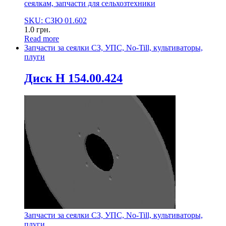
сеялкам, запчасти для сельхозтехники
SKU: СЗЮ 01.602
1.0
грн.
Read more
Запчасти за сеялки СЗ, УПС, No-Till, культиваторы,
плуги
Диск Н 154.00.424
Запчасти за сеялки СЗ, УПС, No-Till, культиваторы,
плуги