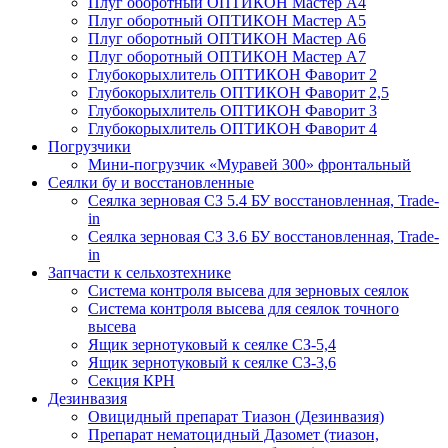
Плуг оборотный ОПТИКОН Мастер А4
Плуг оборотный ОПТИКОН Мастер А5
Плуг оборотный ОПТИКОН Мастер А6
Плуг оборотный ОПТИКОН Мастер А7
Глубокорыхлитель ОПТИКОН Фаворит 2
Глубокорыхлитель ОПТИКОН Фаворит 2,5
Глубокорыхлитель ОПТИКОН Фаворит 3
Глубокорыхлитель ОПТИКОН Фаворит 4
Погрузчики
Мини-погрузчик «Муравей 300» фронтальный
Сеялки бу и восстановленные
Сеялка зерновая СЗ 5.4 БУ восстановленная, Trade-
in
Сеялка зерновая СЗ 3.6 БУ восстановленная, Trade-
in
Запчасти к сельхозтехнике
Система контроля высева для зерновых сеялок
Система контроля высева для сеялок точного
высева
Ящик зернотуковый к сеялке СЗ-5,4
Ящик зернотуковый к сеялке СЗ-3,6
Секция КРН
Дезинвазия
Овицидный препарат Тиазон (Дезинвазия)
Препарат нематоцидный Дазомет (тиазон,