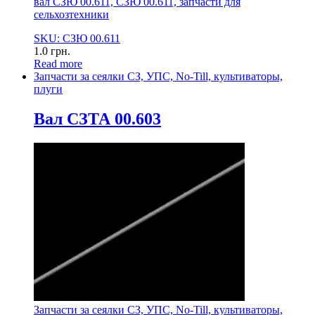
вал СЗЮ 00.611, СЗЮ 00.611, запчасти для
сельхозтехники
SKU: СЗЮ 00.611
1.0
грн.
Read more
Запчасти за сеялки СЗ, УПС, No-Till, культиваторы,
плуги
Вал СЗТА 00.603
Запчасти за сеялки СЗ, УПС, No-Till, культиваторы,