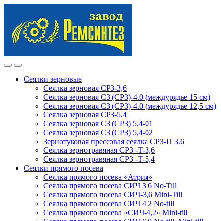
Skip
Skip
to
to
navigation
content
Сеялки зерновые
Сеялка зерновая СРЗ-3,6
Сеялка зерновая СЗ (СРЗ)-4.0 (междурядье 15 см)
Сеялка зерновая СЗ (СРЗ)-4.0 (междурядье 12,5 см)
Сеялка зерновая СРЗ-5,4
Сеялка зерновая СЗ (СРЗ) 5,4-01
Сеялка зерновая СЗ (СРЗ) 5,4-02
Зернотуковая прессовая сеялка СРЗ-П 3.6
Сеялка зернотравяная СРЗ -Т-3,6
Сеялка зернотравяная СРЗ -Т-5,4
Сеялки прямого посева
Сеялка прямого посева «Атрия»
Сеялка прямого посева СИЧ 3,6 No-Till
Сеялка прямого посева СИЧ-3,6 Mini-Till
Сеялка прямого посева СИЧ 4,2 No-till
Сеялка прямого посева «СИЧ-4,2» Mini-till