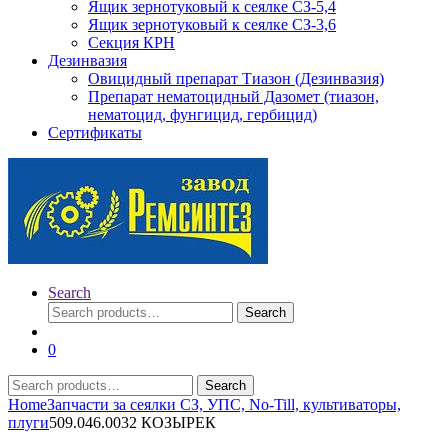
Ящик зернотуковый к сеялке СЗ-5,4
Ящик зернотуковый к сеялке СЗ-3,6
Секция КРН
Дезинвазия
Овицидный препарат Тиазон (Дезинвазия)
Препарат нематоцидный Дазомет (тиазон,
нематоцид, фунгицид, гербицид)
Сертификаты
Search
Search
Search
for:
0
Search
Search
for:
Home
Запчасти за сеялки СЗ, УПС, No-Till, культиваторы,
плуги
509.046.0032 КОЗЫРЕК