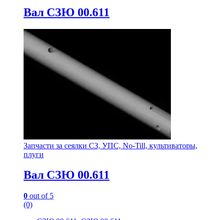
Вал СЗЮ 00.611
Запчасти за сеялки СЗ, УПС, No-Till, культиваторы,
плуги
Вал СЗЮ 00.611
0
out of 5
(0)