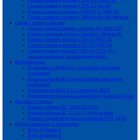
Сеялка прямого посева СИЧ-3,6 Mini-Till
Сеялка прямого посева СИЧ 4,2 No-till
Сеялка прямого посева «СИЧ-4,2» Mini-till
Сеялка прямого посева СИЧ 6.0 No-till, Mini-till
Сеялки точного высева
Сеялка универсальная «Атрия» No-Mini-Till
Сеялка дисковая точного высева «Церера 8»
Сеялка точного высева СПУ-8 (УПС 8)
Сеялка точного высева СПУ-6 (УПС-6)
Сеялка точного высева УПС-4 (СПУ-4) с
межсекционным размещением колес
Культиваторы
Культиватор КНП-5,6 с системой внесения
удобрений
Культиватор КНП-5,6 без системы внесения
удобрений
Культиватор КРН 5.6 с системой ЖКУ
Культиватор сплошной обработки (паровой) Crop
Бороны и сцепки
Борона зубовая БГ 14/18/19/21/23
Борона зубовая БГ 11/13/15 двухследная
Борона гидравлическая пружинная БГП 14/18
Плуги навесные и оборотные
Плуг Гетьман-4
Плуг Гетьман-5