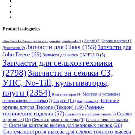
Product categories
Бороны и сцепки
(3)
Акции!
(2)
https://satu.kz/Zapasnye-chasti-dlya-pritsepnoj-tehniki
(1)
Запчасти для Claas
(155)
Запчасти для
Дезинвазия
(2)
John Deere
(69)
Запчасти для жаток CAPELLO
(5)
Запчасти для сельхозтехники
(2798)
Запчасти за сеялки СЗ,
УПС, No-Till, культиваторы,
плуги
(2354)
Монтаж и установка
Культиваторы
(4)
Рабочие
Плуги
(15)
систем контроля высева
(7)
Погрузчики
(1)
Резино-
органы плугов Текrоne (Текрон)
(19)
технические изделия
(57)
Сеялки
Сеялки бу и восстановленные
(3)
зерновые
(16)
Сеялки прямого посева
(9)
Сеялки точного высева
Система контроля высева для зерновых сеялок
(26)
(7)
Система контроля высева для сеялок точного высева