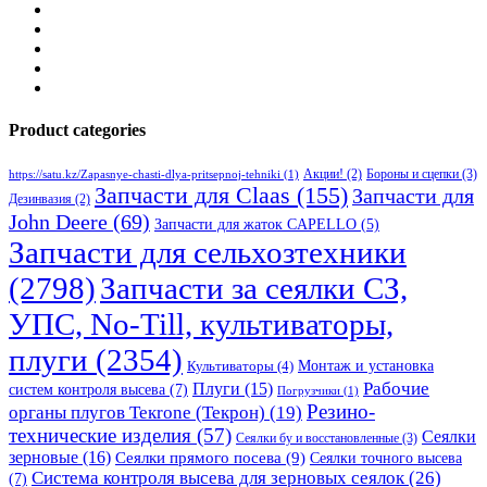
Product categories
Бороны и сцепки
(3)
Акции!
(2)
https://satu.kz/Zapasnye-chasti-dlya-pritsepnoj-tehniki
(1)
Запчасти для Claas
(155)
Запчасти для
Дезинвазия
(2)
John Deere
(69)
Запчасти для жаток CAPELLO
(5)
Запчасти для сельхозтехники
(2798)
Запчасти за сеялки СЗ,
УПС, No-Till, культиваторы,
плуги
(2354)
Монтаж и установка
Культиваторы
(4)
Рабочие
Плуги
(15)
систем контроля высева
(7)
Погрузчики
(1)
Резино-
органы плугов Текrоne (Текрон)
(19)
технические изделия
(57)
Сеялки
Сеялки бу и восстановленные
(3)
зерновые
(16)
Сеялки прямого посева
(9)
Сеялки точного высева
Система контроля высева для зерновых сеялок
(26)
(7)