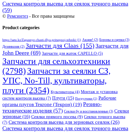
Система контроля высева для сеялок точного высева
(59)
©
Ремсинтез
- Все права защищены
Product categories
Бороны и сцепки
(3)
Акции!
(2)
https://satu.kz/Zapasnye-chasti-dlya-pritsepnoj-tehniki
(1)
Запчасти для Claas
(155)
Запчасти для
Дезинвазия
(2)
John Deere
(69)
Запчасти для жаток CAPELLO
(5)
Запчасти для сельхозтехники
(2798)
Запчасти за сеялки СЗ,
УПС, No-Till, культиваторы,
плуги
(2354)
Монтаж и установка
Культиваторы
(4)
Рабочие
Плуги
(15)
систем контроля высева
(7)
Погрузчики
(1)
Резино-
органы плугов Текrоne (Текрон)
(19)
технические изделия
(57)
Сеялки
Сеялки бу и восстановленные
(3)
зерновые
(16)
Сеялки прямого посева
(9)
Сеялки точного высева
Система контроля высева для зерновых сеялок
(26)
(7)
Система контроля высева для сеялок точного высева