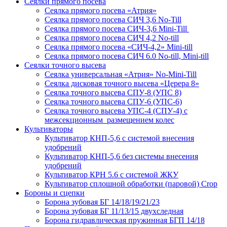
Сеялки прямого посева
Сеялка прямого посева «Атрия»
Сеялка прямого посева СИЧ 3,6 No-Till
Сеялка прямого посева СИЧ-3,6 Mini-Till
Сеялка прямого посева СИЧ 4,2 No-till
Сеялка прямого посева «СИЧ-4,2» Mini-till
Сеялка прямого посева СИЧ 6.0 No-till, Mini-till
Сеялки точного высева
Сеялка универсальная «Атрия» No-Mini-Till
Сеялка дисковая точного высева «Церера 8»
Сеялка точного высева СПУ-8 (УПС 8)
Сеялка точного высева СПУ-6 (УПС-6)
Сеялка точного высева УПС-4 (СПУ-4) с
межсекционным размещением колес
Культиваторы
Культиватор КНП-5,6 с системой внесения
удобрений
Культиватор КНП-5,6 без системы внесения
удобрений
Культиватор КРН 5.6 с системой ЖКУ
Культиватор сплошной обработки (паровой) Crop
Бороны и сцепки
Борона зубовая БГ 14/18/19/21/23
Борона зубовая БГ 11/13/15 двухследная
Борона гидравлическая пружинная БГП 14/18