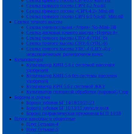
Сеялка прямого посева СИЧ-3,6 Mini-Till
Сеялка прямого посева СИЧ 4,2 No-till
Сеялка прямого посева «СИЧ-4,2» Mini-till
Сеялка прямого посева СИЧ 6.0 No-till, Mini-till
Сеялки точного высева
Сеялка универсальная «Атрия» No-Mini-Till
Сеялка дисковая точного высева «Церера 8»
Сеялка точного высева СПУ-8 (УПС 8)
Сеялка точного высева СПУ-6 (УПС-6)
Сеялка точного высева УПС-4 (СПУ-4) с
межсекционным размещением колес
Культиваторы
Культиватор КНП-5,6 с системой внесения
удобрений
Культиватор КНП-5,6 без системы внесения
удобрений
Культиватор КРН 5.6 с системой ЖКУ
Культиватор сплошной обработки (паровой) Crop
Бороны и сцепки
Борона зубовая БГ 14/18/19/21/23
Борона зубовая БГ 11/13/15 двухследная
Борона гидравлическая пружинная БГП 14/18
Плуги навесные и оборотные
Плуг Гетьман-4
Плуг Гетьман-5