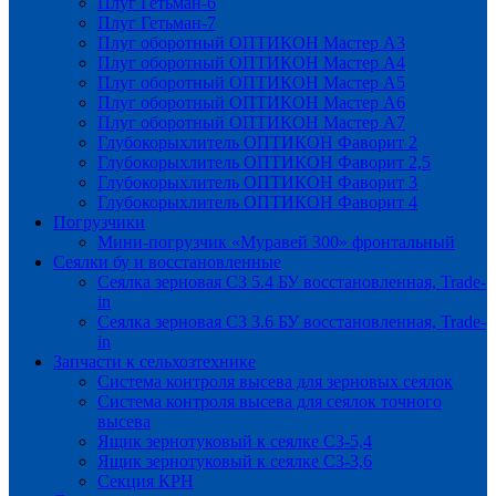
Плуг Гетьман-6
Плуг Гетьман-7
Плуг оборотный ОПТИКОН Мастер А3
Плуг оборотный ОПТИКОН Мастер А4
Плуг оборотный ОПТИКОН Мастер А5
Плуг оборотный ОПТИКОН Мастер А6
Плуг оборотный ОПТИКОН Мастер А7
Глубокорыхлитель ОПТИКОН Фаворит 2
Глубокорыхлитель ОПТИКОН Фаворит 2,5
Глубокорыхлитель ОПТИКОН Фаворит 3
Глубокорыхлитель ОПТИКОН Фаворит 4
Погрузчики
Мини-погрузчик «Муравей 300» фронтальный
Сеялки бу и восстановленные
Сеялка зерновая СЗ 5.4 БУ восстановленная, Trade-
in
Сеялка зерновая СЗ 3.6 БУ восстановленная, Trade-
in
Запчасти к сельхозтехнике
Система контроля высева для зерновых сеялок
Система контроля высева для сеялок точного
высева
Ящик зернотуковый к сеялке СЗ-5,4
Ящик зернотуковый к сеялке СЗ-3,6
Секция КРН