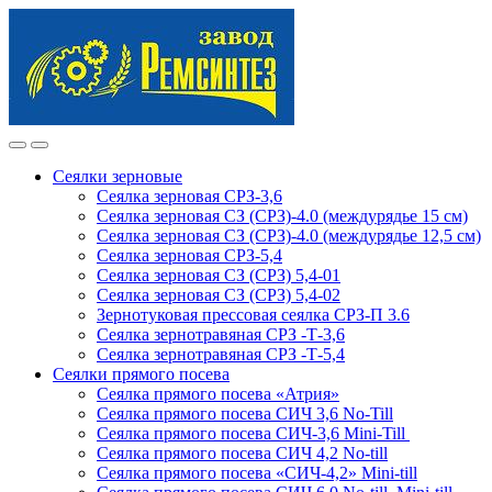
Skip
Skip
to
to
navigation
content
Сеялки зерновые
Сеялка зерновая СРЗ-3,6
Сеялка зерновая СЗ (СРЗ)-4.0 (междурядье 15 см)
Сеялка зерновая СЗ (СРЗ)-4.0 (междурядье 12,5 см)
Сеялка зерновая СРЗ-5,4
Сеялка зерновая СЗ (СРЗ) 5,4-01
Сеялка зерновая СЗ (СРЗ) 5,4-02
Зернотуковая прессовая сеялка СРЗ-П 3.6
Сеялка зернотравяная СРЗ -Т-3,6
Сеялка зернотравяная СРЗ -Т-5,4
Сеялки прямого посева
Сеялка прямого посева «Атрия»
Сеялка прямого посева СИЧ 3,6 No-Till
Сеялка прямого посева СИЧ-3,6 Mini-Till
Сеялка прямого посева СИЧ 4,2 No-till
Сеялка прямого посева «СИЧ-4,2» Mini-till