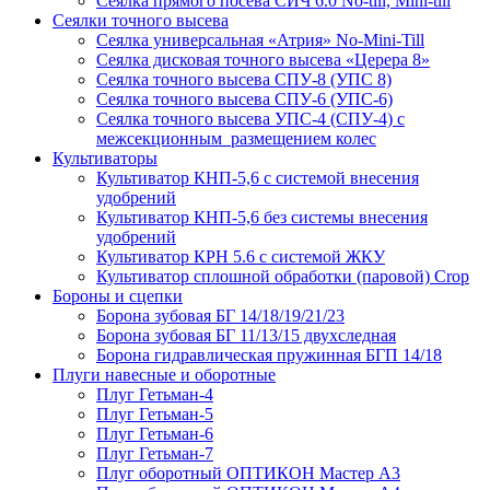
Сеялка прямого посева СИЧ 6.0 No-till, Mini-till
Сеялки точного высева
Сеялка универсальная «Атрия» No-Mini-Till
Сеялка дисковая точного высева «Церера 8»
Сеялка точного высева СПУ-8 (УПС 8)
Сеялка точного высева СПУ-6 (УПС-6)
Сеялка точного высева УПС-4 (СПУ-4) с
межсекционным размещением колес
Культиваторы
Культиватор КНП-5,6 с системой внесения
удобрений
Культиватор КНП-5,6 без системы внесения
удобрений
Культиватор КРН 5.6 с системой ЖКУ
Культиватор сплошной обработки (паровой) Crop
Бороны и сцепки
Борона зубовая БГ 14/18/19/21/23
Борона зубовая БГ 11/13/15 двухследная
Борона гидравлическая пружинная БГП 14/18
Плуги навесные и оборотные
Плуг Гетьман-4
Плуг Гетьман-5
Плуг Гетьман-6
Плуг Гетьман-7
Плуг оборотный ОПТИКОН Мастер А3