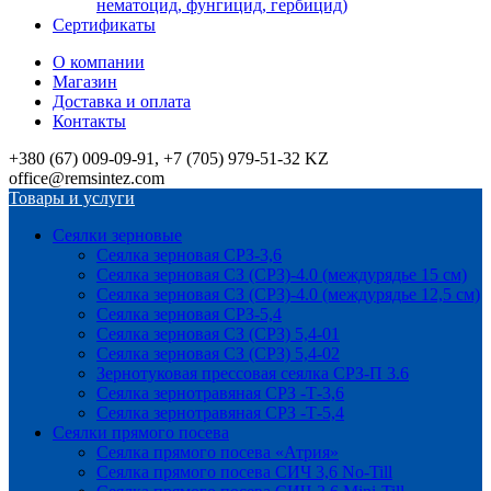
нематоцид, фунгицид, гербицид)
Сертификаты
О компании
Магазин
Доставка и оплата
Контакты
+380 (67) 009-09-91, +7 (705) 979-51-32 KZ
office@remsintez.com
Товары и услуги
Сеялки зерновые
Сеялка зерновая СРЗ-3,6
Сеялка зерновая СЗ (СРЗ)-4.0 (междурядье 15 см)
Сеялка зерновая СЗ (СРЗ)-4.0 (междурядье 12,5 см)
Сеялка зерновая СРЗ-5,4
Сеялка зерновая СЗ (СРЗ) 5,4-01
Сеялка зерновая СЗ (СРЗ) 5,4-02
Зернотуковая прессовая сеялка СРЗ-П 3.6
Сеялка зернотравяная СРЗ -Т-3,6
Сеялка зернотравяная СРЗ -Т-5,4
Сеялки прямого посева
Сеялка прямого посева «Атрия»
Сеялка прямого посева СИЧ 3,6 No-Till