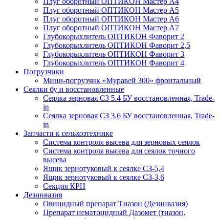
Плуг оборотный ОПТИКОН Мастер А4
Плуг оборотный ОПТИКОН Мастер А5
Плуг оборотный ОПТИКОН Мастер А6
Плуг оборотный ОПТИКОН Мастер А7
Глубокорыхлитель ОПТИКОН Фаворит 2
Глубокорыхлитель ОПТИКОН Фаворит 2,5
Глубокорыхлитель ОПТИКОН Фаворит 3
Глубокорыхлитель ОПТИКОН Фаворит 4
Погрузчики
Мини-погрузчик «Муравей 300» фронтальный
Сеялки бу и восстановленные
Сеялка зерновая СЗ 5.4 БУ восстановленная, Trade-
in
Сеялка зерновая СЗ 3.6 БУ восстановленная, Trade-
in
Запчасти к сельхозтехнике
Система контроля высева для зерновых сеялок
Система контроля высева для сеялок точного
высева
Ящик зернотуковый к сеялке СЗ-5,4
Ящик зернотуковый к сеялке СЗ-3,6
Секция КРН
Дезинвазия
Овицидный препарат Тиазон (Дезинвазия)
Препарат нематоцидный Дазомет (тиазон,