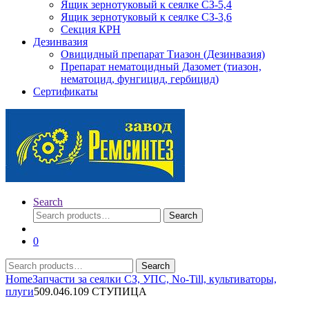
Ящик зернотуковый к сеялке СЗ-5,4
Ящик зернотуковый к сеялке СЗ-3,6
Секция КРН
Дезинвазия
Овицидный препарат Тиазон (Дезинвазия)
Препарат нематоцидный Дазомет (тиазон,
нематоцид, фунгицид, гербицид)
Сертификаты
Search
Search
Search
for:
0
Search
Search
for:
Home
Запчасти за сеялки СЗ, УПС, No-Till, культиваторы,
плуги
509.046.109 СТУПИЦА