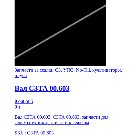
Запчасти за сеялки СЗ, УПС, No-Till, культиваторы,
плуги
Вал СЗТА 00.603
0
out of 5
(0)
Вал СЗТА 00.603, СЗТА 00.603, запчасти для
сельхозтехники, запчасти к сеялкам
SKU: СЗТА 00.603