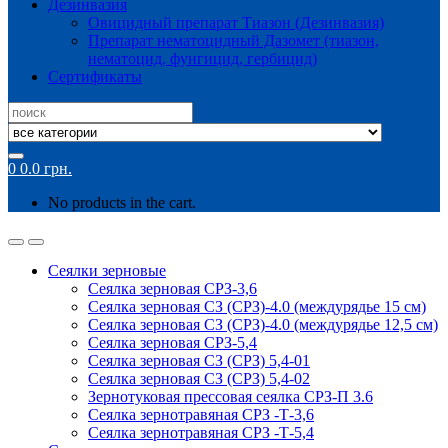
Дезинвазия
Овицидный препарат Тиазон (Дезинвазия)
Препарат нематоцидный Дазомет (тиазон,
нематоцид, фунгицид, гербицид)
Сертификаты
Search
for:
0
0.0
грн.
No products in the cart.
Сеялки зерновые
Сеялка зерновая СРЗ-3,6
Сеялка зерновая СЗ (СРЗ)-4.0 (междурядье 15 см)
Сеялка зерновая СЗ (СРЗ)-4.0 (междурядье 12,5 см)
Сеялка зерновая СРЗ-5,4
Сеялка зерновая СЗ (СРЗ) 5,4-01
Сеялка зерновая СЗ (СРЗ) 5,4-02
Зернотуковая прессовая сеялка СРЗ-П 3.6
Сеялка зернотравяная СРЗ -Т-3,6
Сеялка зернотравяная СРЗ -Т-5,4