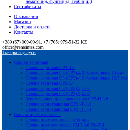
нематоцид, фунгицид, гербицид)
Сертификаты
О компании
Магазин
Доставка и оплата
Контакты
+380 (67) 009-09-91, +7 (705) 979-51-32 KZ
office@remsintez.com
Товары и услуги
Сеялки зерновые
Сеялка зерновая СРЗ-3,6
Сеялка зерновая СЗ (СРЗ)-4.0 (междурядье 15 см)
Сеялка зерновая СЗ (СРЗ)-4.0 (междурядье 12,5 см)
Сеялка зерновая СРЗ-5,4
Сеялка зерновая СЗ (СРЗ) 5,4-01
Сеялка зерновая СЗ (СРЗ) 5,4-02
Зернотуковая прессовая сеялка СРЗ-П 3.6
Сеялка зернотравяная СРЗ -Т-3,6
Сеялка зернотравяная СРЗ -Т-5,4
Сеялки прямого посева
Сеялка прямого посева «Атрия»
Сеялка прямого посева СИЧ 3,6 No-Till