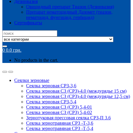
Дезинвазия
Овицидный препарат Тиазон (Дезинвазия)
Препарат нематоцидный Дазомет (тиазон,
нематоцид, фунгицид, гербицид)
Сертификаты
Search
for:
0
0.0
грн.
No products in the cart.
Сеялки зерновые
Сеялка зерновая СРЗ-3,6
Сеялка зерновая СЗ (СРЗ)-4.0 (междурядье 15 см)
Сеялка зерновая СЗ (СРЗ)-4.0 (междурядье 12,5 см)
Сеялка зерновая СРЗ-5,4
Сеялка зерновая СЗ (СРЗ) 5,4-01
Сеялка зерновая СЗ (СРЗ) 5,4-02
Зернотуковая прессовая сеялка СРЗ-П 3.6
Сеялка зернотравяная СРЗ -Т-3,6
Сеялка зернотравяная СРЗ -Т-5,4