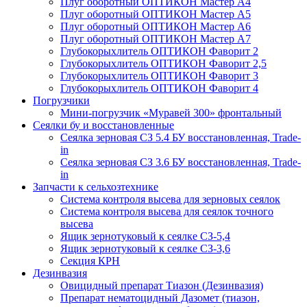
Плуг оборотный ОПТИКОН Мастер А4
Плуг оборотный ОПТИКОН Мастер А5
Плуг оборотный ОПТИКОН Мастер А6
Плуг оборотный ОПТИКОН Мастер А7
Глубокорыхлитель ОПТИКОН Фаворит 2
Глубокорыхлитель ОПТИКОН Фаворит 2,5
Глубокорыхлитель ОПТИКОН Фаворит 3
Глубокорыхлитель ОПТИКОН Фаворит 4
Погрузчики
Мини-погрузчик «Муравей 300» фронтальный
Сеялки бу и восстановленные
Сеялка зерновая СЗ 5.4 БУ восстановленная, Trade-
in
Сеялка зерновая СЗ 3.6 БУ восстановленная, Trade-
in
Запчасти к сельхозтехнике
Система контроля высева для зерновых сеялок
Система контроля высева для сеялок точного
высева
Ящик зернотуковый к сеялке СЗ-5,4
Ящик зернотуковый к сеялке СЗ-3,6
Секция КРН
Дезинвазия
Овицидный препарат Тиазон (Дезинвазия)
Препарат нематоцидный Дазомет (тиазон,