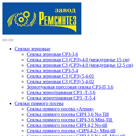
Skip
Skip
to
to
navigation
content
Сеялки зерновые
Сеялка зерновая СРЗ-3,6
Сеялка зерновая СЗ (СРЗ)-4.0 (междурядье 15 см)
Сеялка зерновая СЗ (СРЗ)-4.0 (междурядье 12,5 см)
Сеялка зерновая СРЗ-5,4
Сеялка зерновая СЗ (СРЗ) 5,4-01
Сеялка зерновая СЗ (СРЗ) 5,4-02
Зернотуковая прессовая сеялка СРЗ-П 3.6
Сеялка зернотравяная СРЗ -Т-3,6
Сеялка зернотравяная СРЗ -Т-5,4
Сеялки прямого посева
Сеялка прямого посева «Атрия»
Сеялка прямого посева СИЧ 3,6 No-Till
Сеялка прямого посева СИЧ-3,6 Mini-Till
Сеялка прямого посева СИЧ 4,2 No-till
Сеялка прямого посева «СИЧ-4,2» Mini-till