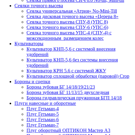
Сеялка прямого посева СИЧ 6.0 No-till, Mini-till
Сеялки точного высева
Сеялка универсальная «Атрия» No-Mini-Till
Сеялка дисковая точного высева «Церера 8»
Сеялка точного высева СПУ-8 (УПС 8)
Сеялка точного высева СПУ-6 (УПС-6)
Сеялка точного высева УПС-4 (СПУ-4) с
межсекционным размещением колес
Культиваторы
Культиватор КНП-5,6 с системой внесения
удобрений
Культиватор КНП-5,6 без системы внесения
удобрений
Культиватор КРН 5.6 с системой ЖКУ
Культиватор сплошной обработки (паровой) Crop
Бороны и сцепки
Борона зубовая БГ 14/18/19/21/23
Борона зубовая БГ 11/13/15 двухследная
Борона гидравлическая пружинная БГП 14/18
Плуги навесные и оборотные
Плуг Гетьман-4
Плуг Гетьман-5
Плуг Гетьман-6
Плуг Гетьман-7
Плуг оборотный ОПТИКОН Мастер А3