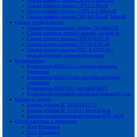
Сеялка прямого посева СИЧ-3,6 Mini-Till
Сеялка прямого посева СИЧ 4,2 No-till
Сеялка прямого посева «СИЧ-4,2» Mini-till
Сеялка прямого посева СИЧ 6.0 No-till, Mini-till
Сеялки точного высева
Сеялка универсальная «Атрия» No-Mini-Till
Сеялка дисковая точного высева «Церера 8»
Сеялка точного высева СПУ-8 (УПС 8)
Сеялка точного высева СПУ-6 (УПС-6)
Сеялка точного высева УПС-4 (СПУ-4) с
межсекционным размещением колес
Культиваторы
Культиватор КНП-5,6 с системой внесения
удобрений
Культиватор КНП-5,6 без системы внесения
удобрений
Культиватор КРН 5.6 с системой ЖКУ
Культиватор сплошной обработки (паровой) Crop
Бороны и сцепки
Борона зубовая БГ 14/18/19/21/23
Борона зубовая БГ 11/13/15 двухследная
Борона гидравлическая пружинная БГП 14/18
Плуги навесные и оборотные
Плуг Гетьман-4
Плуг Гетьман-5