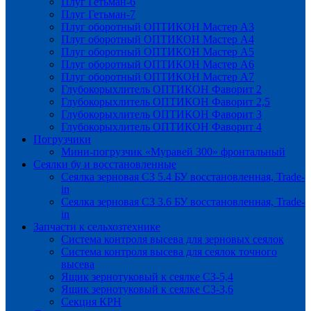
Плуг Гетьман-6
Плуг Гетьман-7
Плуг оборотный ОПТИКОН Мастер А3
Плуг оборотный ОПТИКОН Мастер А4
Плуг оборотный ОПТИКОН Мастер А5
Плуг оборотный ОПТИКОН Мастер А6
Плуг оборотный ОПТИКОН Мастер А7
Глубокорыхлитель ОПТИКОН Фаворит 2
Глубокорыхлитель ОПТИКОН Фаворит 2,5
Глубокорыхлитель ОПТИКОН Фаворит 3
Глубокорыхлитель ОПТИКОН Фаворит 4
Погрузчики
Мини-погрузчик «Муравей 300» фронтальный
Сеялки бу и восстановленные
Сеялка зерновая СЗ 5.4 БУ восстановленная, Trade-
in
Сеялка зерновая СЗ 3.6 БУ восстановленная, Trade-
in
Запчасти к сельхозтехнике
Система контроля высева для зерновых сеялок
Система контроля высева для сеялок точного
высева
Ящик зернотуковый к сеялке СЗ-5,4
Ящик зернотуковый к сеялке СЗ-3,6
Секция КРН