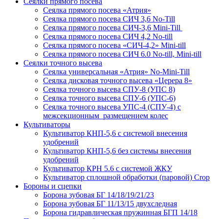
Сеялки прямого посева
Сеялка прямого посева «Атрия»
Сеялка прямого посева СИЧ 3,6 No-Till
Сеялка прямого посева СИЧ-3,6 Mini-Till
Сеялка прямого посева СИЧ 4,2 No-till
Сеялка прямого посева «СИЧ-4,2» Mini-till
Сеялка прямого посева СИЧ 6.0 No-till, Mini-till
Сеялки точного высева
Сеялка универсальная «Атрия» No-Mini-Till
Сеялка дисковая точного высева «Церера 8»
Сеялка точного высева СПУ-8 (УПС 8)
Сеялка точного высева СПУ-6 (УПС-6)
Сеялка точного высева УПС-4 (СПУ-4) с
межсекционным размещением колес
Культиваторы
Культиватор КНП-5,6 с системой внесения
удобрений
Культиватор КНП-5,6 без системы внесения
удобрений
Культиватор КРН 5.6 с системой ЖКУ
Культиватор сплошной обработки (паровой) Crop
Бороны и сцепки
Борона зубовая БГ 14/18/19/21/23
Борона зубовая БГ 11/13/15 двухследная
Борона гидравлическая пружинная БГП 14/18