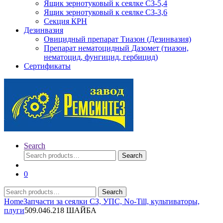
Ящик зернотуковый к сеялке СЗ-5,4
Ящик зернотуковый к сеялке СЗ-3,6
Секция КРН
Дезинвазия
Овицидный препарат Тиазон (Дезинвазия)
Препарат нематоцидный Дазомет (тиазон,
нематоцид, фунгицид, гербицид)
Сертификаты
Search
Search
Search
for:
0
Search
Search
for:
Home
Запчасти за сеялки СЗ, УПС, No-Till, культиваторы,
плуги
509.046.218 ШАЙБА