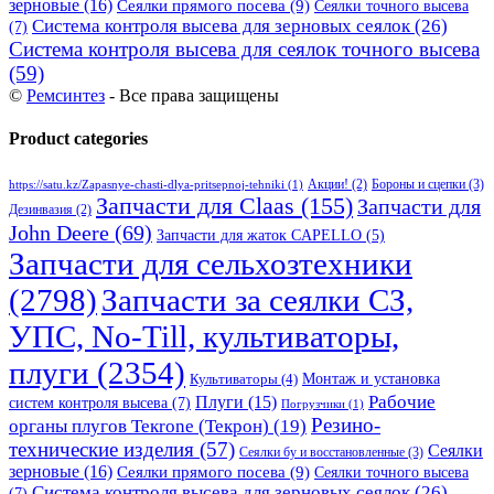
зерновые
(16)
Сеялки прямого посева
(9)
Сеялки точного высева
Система контроля высева для зерновых сеялок
(26)
(7)
Система контроля высева для сеялок точного высева
(59)
©
Ремсинтез
- Все права защищены
Product categories
Бороны и сцепки
(3)
Акции!
(2)
https://satu.kz/Zapasnye-chasti-dlya-pritsepnoj-tehniki
(1)
Запчасти для Claas
(155)
Запчасти для
Дезинвазия
(2)
John Deere
(69)
Запчасти для жаток CAPELLO
(5)
Запчасти для сельхозтехники
(2798)
Запчасти за сеялки СЗ,
УПС, No-Till, культиваторы,
плуги
(2354)
Монтаж и установка
Культиваторы
(4)
Рабочие
Плуги
(15)
систем контроля высева
(7)
Погрузчики
(1)
Резино-
органы плугов Текrоne (Текрон)
(19)
технические изделия
(57)
Сеялки
Сеялки бу и восстановленные
(3)
зерновые
(16)
Сеялки прямого посева
(9)
Сеялки точного высева
Система контроля высева для зерновых сеялок
(26)
(7)