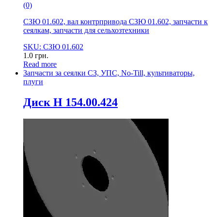
(0)
СЗЮ 01.602, вал контрпривода СЗЮ 01.602, запчасти к
сеялкам, запчасти для сельхозтехники
SKU: СЗЮ 01.602
1.0
грн.
Read more
Запчасти за сеялки СЗ, УПС, No-Till, культиваторы,
плуги
Диск Н 154.00.424