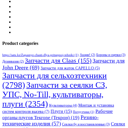
Product categories
Бороны и сцепки
(3)
Акции!
(2)
https://satu.kz/Zapasnye-chasti-dlya-pritsepnoj-tehniki
(1)
Запчасти для Claas
(155)
Запчасти для
Дезинвазия
(2)
John Deere
(69)
Запчасти для жаток CAPELLO
(5)
Запчасти для сельхозтехники
(2798)
Запчасти за сеялки СЗ,
УПС, No-Till, культиваторы,
плуги
(2354)
Монтаж и установка
Культиваторы
(4)
Рабочие
Плуги
(15)
систем контроля высева
(7)
Погрузчики
(1)
Резино-
органы плугов Текrоne (Текрон)
(19)
технические изделия
(57)
Сеялки
Сеялки бу и восстановленные
(3)