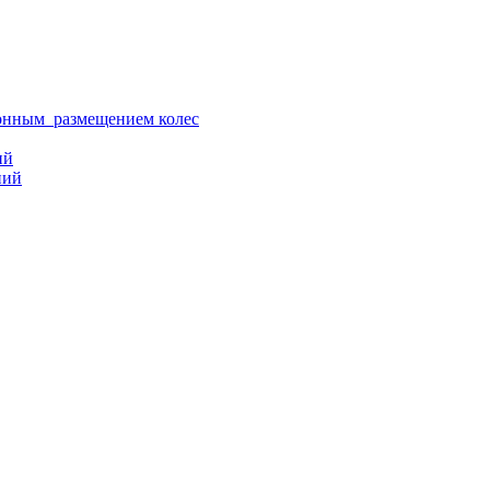
ионным размещением колес
ий
ний