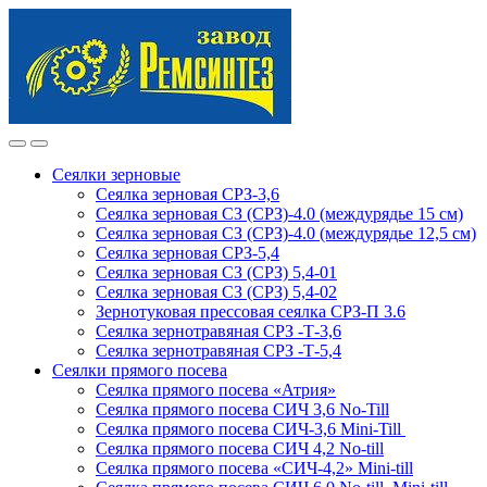
Skip
Skip
to
to
navigation
content
Сеялки зерновые
Сеялка зерновая СРЗ-3,6
Сеялка зерновая СЗ (СРЗ)-4.0 (междурядье 15 см)
Сеялка зерновая СЗ (СРЗ)-4.0 (междурядье 12,5 см)
Сеялка зерновая СРЗ-5,4
Сеялка зерновая СЗ (СРЗ) 5,4-01
Сеялка зерновая СЗ (СРЗ) 5,4-02
Зернотуковая прессовая сеялка СРЗ-П 3.6
Сеялка зернотравяная СРЗ -Т-3,6
Сеялка зернотравяная СРЗ -Т-5,4
Сеялки прямого посева
Сеялка прямого посева «Атрия»
Сеялка прямого посева СИЧ 3,6 No-Till
Сеялка прямого посева СИЧ-3,6 Mini-Till
Сеялка прямого посева СИЧ 4,2 No-till
Сеялка прямого посева «СИЧ-4,2» Mini-till