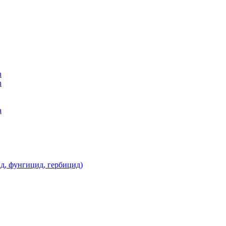
n
n
а
д, фунгицид, гербицид)