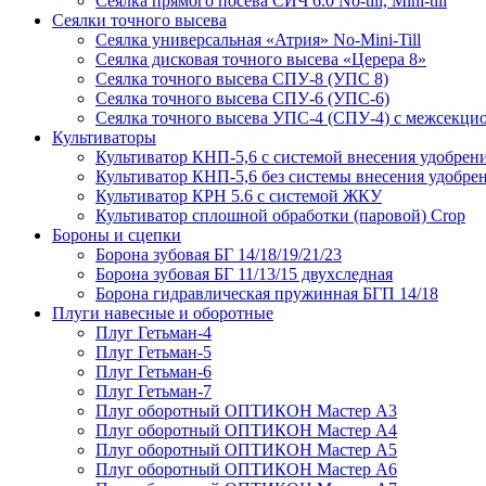
Сеялка прямого посева СИЧ 6.0 No-till, Mini-till
Сеялки точного высева
Сеялка универсальная «Атрия» No-Mini-Till
Сеялка дисковая точного высева «Церера 8»
Сеялка точного высева СПУ-8 (УПС 8)
Сеялка точного высева СПУ-6 (УПС-6)
Сеялка точного высева УПС-4 (СПУ-4) с межсекц
Культиваторы
Культиватор КНП-5,6 с системой внесения удобрен
Культиватор КНП-5,6 без системы внесения удобре
Культиватор КРН 5.6 с системой ЖКУ
Культиватор сплошной обработки (паровой) Crop
Бороны и сцепки
Борона зубовая БГ 14/18/19/21/23
Борона зубовая БГ 11/13/15 двухследная
Борона гидравлическая пружинная БГП 14/18
Плуги навесные и оборотные
Плуг Гетьман-4
Плуг Гетьман-5
Плуг Гетьман-6
Плуг Гетьман-7
Плуг оборотный ОПТИКОН Мастер А3
Плуг оборотный ОПТИКОН Мастер А4
Плуг оборотный ОПТИКОН Мастер А5
Плуг оборотный ОПТИКОН Мастер А6