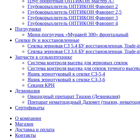
Плуг оборотный ОПТИКОН Мастер А7
Глубокорыхлитель ОПТИКОН Фаворит 2
Глубокорыхлитель ОПТИКОН Фаворит 2,5
Глубокорыхлитель ОПТИКОН Фаворит 3
Глубокорыхлитель ОПТИКОН Фаворит 4
Погрузчики
Мини-погрузчик «Муравей 300» фронтальный
Сеялки бу и восстановленные
Сеялка зерновая СЗ 5.4 БУ восстановленная, Trade-i
Сеялка зерновая СЗ 3.6 БУ восстановленная, Trade-i
Запчасти к сельхозтехнике
Система контроля высева для зерновых сеялок
Система контроля высева для сеялок точного высев
Ящик зернотуковый к сеялке СЗ-5,4
Ящик зернотуковый к сеялке СЗ-3,6
Секция КРН
Дезинвазия
Овицидный препарат Тиазон (Дезинвазия)
Препарат нематоцидный Дазомет (тиазон, нематоци
Сертификаты
О компании
Магазин
Доставка и оплата
Контакты