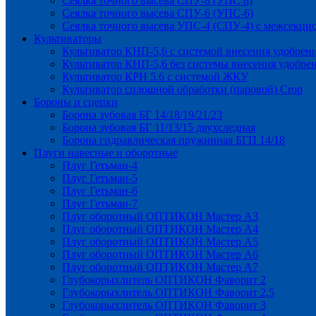
Сеялка точного высева СПУ-8 (УПС 8)
Сеялка точного высева СПУ-6 (УПС-6)
Сеялка точного высева УПС-4 (СПУ-4) с межсекц
Культиваторы
Культиватор КНП-5,6 с системой внесения удобрен
Культиватор КНП-5,6 без системы внесения удобре
Культиватор КРН 5.6 с системой ЖКУ
Культиватор сплошной обработки (паровой) Crop
Бороны и сцепки
Борона зубовая БГ 14/18/19/21/23
Борона зубовая БГ 11/13/15 двухследная
Борона гидравлическая пружинная БГП 14/18
Плуги навесные и оборотные
Плуг Гетьман-4
Плуг Гетьман-5
Плуг Гетьман-6
Плуг Гетьман-7
Плуг оборотный ОПТИКОН Мастер А3
Плуг оборотный ОПТИКОН Мастер А4
Плуг оборотный ОПТИКОН Мастер А5
Плуг оборотный ОПТИКОН Мастер А6
Плуг оборотный ОПТИКОН Мастер А7
Глубокорыхлитель ОПТИКОН Фаворит 2
Глубокорыхлитель ОПТИКОН Фаворит 2,5
Глубокорыхлитель ОПТИКОН Фаворит 3