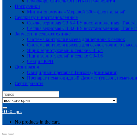
Глубокорыхлитель ОПТИКОН Фаворит 4
Погрузчики
Мини-погрузчик «Муравей 300» фронтальный
Сеялки бу и восстановленные
Сеялка зерновая СЗ 5.4 БУ восстановленная, Trade-i
Сеялка зерновая СЗ 3.6 БУ восстановленная, Trade-i
Запчасти к сельхозтехнике
Система контроля высева для зерновых сеялок
Система контроля высева для сеялок точного высев
Ящик зернотуковый к сеялке СЗ-5,4
Ящик зернотуковый к сеялке СЗ-3,6
Секция КРН
Дезинвазия
Овицидный препарат Тиазон (Дезинвазия)
Препарат нематоцидный Дазомет (тиазон, нематоци
Сертификаты
Search
for:
0
0.0
грн.
No products in the cart.