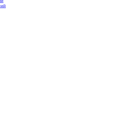
ий
ний