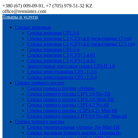
+380 (67) 009-09-91, +7 (705) 979-51-32 KZ
office@remsintez.com
Товары и услуги
Сеялки зерновые
Сеялка зерновая СРЗ-3,6
Сеялка зерновая СЗ (СРЗ)-4.0 (междурядье 15 см)
Сеялка зерновая СЗ (СРЗ)-4.0 (междурядье 12,5 см)
Сеялка зерновая СРЗ-5,4
Сеялка зерновая СЗ (СРЗ) 5,4-01
Сеялка зерновая СЗ (СРЗ) 5,4-02
Зернотуковая прессовая сеялка СРЗ-П 3.6
Сеялка зернотравяная СРЗ -Т-3,6
Сеялка зернотравяная СРЗ -Т-5,4
Сеялки прямого посева
Сеялка прямого посева «Атрия»
Сеялка прямого посева СИЧ 3,6 No-Till
Сеялка прямого посева СИЧ-3,6 Mini-Till
Сеялка прямого посева СИЧ 4,2 No-till
Сеялка прямого посева «СИЧ-4,2» Mini-till
Сеялка прямого посева СИЧ 6.0 No-till, Mini-till
Сеялки точного высева
Сеялка универсальная «Атрия» No-Mini-Till
Сеялка дисковая точного высева «Церера 8»