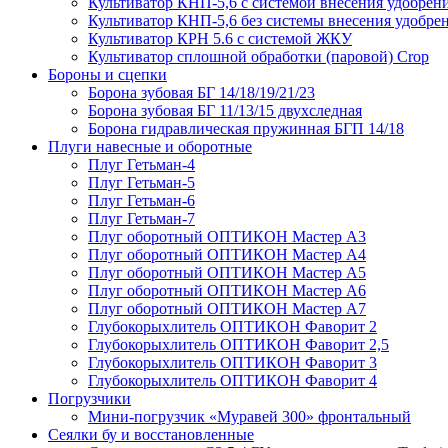
Культиватор КНП-5,6 с системой внесения удобрен
Культиватор КНП-5,6 без системы внесения удобре
Культиватор КРН 5.6 с системой ЖКУ
Культиватор сплошной обработки (паровой) Crop
Бороны и сцепки
Борона зубовая БГ 14/18/19/21/23
Борона зубовая БГ 11/13/15 двухследная
Борона гидравлическая пружинная БГП 14/18
Плуги навесные и оборотные
Плуг Гетьман-4
Плуг Гетьман-5
Плуг Гетьман-6
Плуг Гетьман-7
Плуг оборотный ОПТИКОН Мастер А3
Плуг оборотный ОПТИКОН Мастер А4
Плуг оборотный ОПТИКОН Мастер А5
Плуг оборотный ОПТИКОН Мастер А6
Плуг оборотный ОПТИКОН Мастер А7
Глубокорыхлитель ОПТИКОН Фаворит 2
Глубокорыхлитель ОПТИКОН Фаворит 2,5
Глубокорыхлитель ОПТИКОН Фаворит 3
Глубокорыхлитель ОПТИКОН Фаворит 4
Погрузчики
Мини-погрузчик «Муравей 300» фронтальный
Сеялки бу и восстановленные