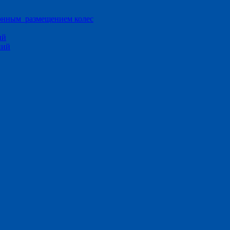
ионным размещением колес
ий
ний