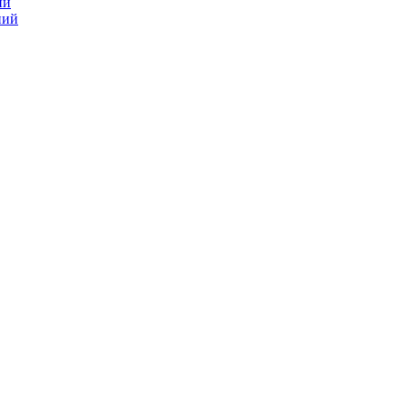
ий
ний