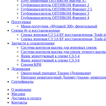
Плуг оборотный ОПТИКОН Мастер А7
Глубокорыхлитель ОПТИКОН Фаворит 2
Глубокорыхлитель ОПТИКОН Фаворит 2,5
Глубокорыхлитель ОПТИКОН Фаворит 3
Глубокорыхлитель ОПТИКОН Фаворит 4
Погрузчики
Мини-погрузчик «Муравей 300» фронтальный
Сеялки бу и восстановленные
Сеялка зерновая СЗ 5.4 БУ восстановленная, Trade-i
Сеялка зерновая СЗ 3.6 БУ восстановленная, Trade-i
Запчасти к сельхозтехнике
Система контроля высева для зерновых сеялок
Система контроля высева для сеялок точного высев
Ящик зернотуковый к сеялке СЗ-5,4
Ящик зернотуковый к сеялке СЗ-3,6
Секция КРН
Дезинвазия
Овицидный препарат Тиазон (Дезинвазия)
Препарат нематоцидный Дазомет (тиазон, нематоци
Сертификаты
О компании
Магазин
Доставка и оплата
Контакты