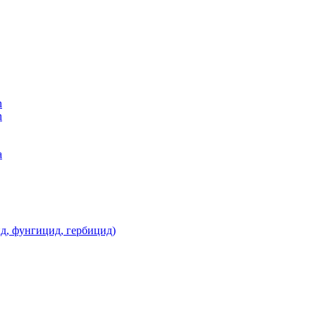
n
n
а
д, фунгицид, гербицид)