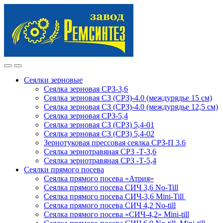
Skip
Skip
to
to
navigation
content
Сеялки зерновые
Сеялка зерновая СРЗ-3,6
Сеялка зерновая СЗ (СРЗ)-4.0 (междурядье 15 см)
Сеялка зерновая СЗ (СРЗ)-4.0 (междурядье 12,5 см)
Сеялка зерновая СРЗ-5,4
Сеялка зерновая СЗ (СРЗ) 5,4-01
Сеялка зерновая СЗ (СРЗ) 5,4-02
Зернотуковая прессовая сеялка СРЗ-П 3.6
Сеялка зернотравяная СРЗ -Т-3,6
Сеялка зернотравяная СРЗ -Т-5,4
Сеялки прямого посева
Сеялка прямого посева «Атрия»
Сеялка прямого посева СИЧ 3,6 No-Till
Сеялка прямого посева СИЧ-3,6 Mini-Till
Сеялка прямого посева СИЧ 4,2 No-till
Сеялка прямого посева «СИЧ-4,2» Mini-till