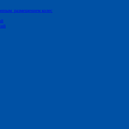
ионным размещением колес
ий
ний