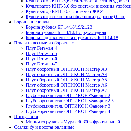
Культиватор КНП-5,6 с системой внесения удобрен
Культиватор КНП-5,6 без системы внесения удобре
Культиватор КРН 5.6 с системой ЖКУ
Культиватор сплошной обработки (паровой) Crop
Бороны и сцепки
Борона зубовая БГ 14/18/19/21/23
Борона зубовая БГ 11/13/15 двухследная
Борона гидравлическая пружинная БГП 14/18
Плуги навесные и оборотные
Плуг Гетьман-4
Плуг Гетьман-5
Плуг Гетьман-6
Плуг Гетьман-7
Плуг оборотный ОПТИКОН Мастер А3
Плуг оборотный ОПТИКОН Мастер А4
Плуг оборотный ОПТИКОН Мастер А5
Плуг оборотный ОПТИКОН Мастер А6
Плуг оборотный ОПТИКОН Мастер А7
Глубокорыхлитель ОПТИКОН Фаворит 2
Глубокорыхлитель ОПТИКОН Фаворит 2,5
Глубокорыхлитель ОПТИКОН Фаворит 3
Глубокорыхлитель ОПТИКОН Фаворит 4
Погрузчики
Мини-погрузчик «Муравей 300» фронтальный
Сеялки бу и восстановленные