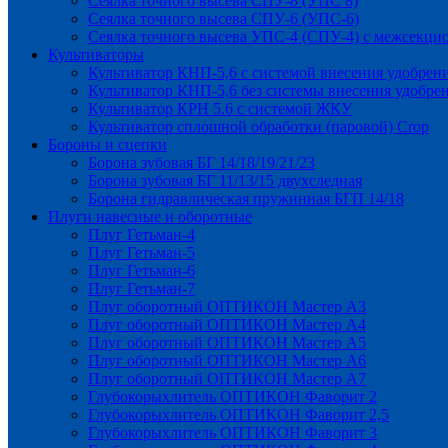
Сеялка точного высева СПУ-8 (УПС 8)
Сеялка точного высева СПУ-6 (УПС-6)
Сеялка точного высева УПС-4 (СПУ-4) с межсекц
Культиваторы
Культиватор КНП-5,6 с системой внесения удобрен
Культиватор КНП-5,6 без системы внесения удобре
Культиватор КРН 5.6 с системой ЖКУ
Культиватор сплошной обработки (паровой) Crop
Бороны и сцепки
Борона зубовая БГ 14/18/19/21/23
Борона зубовая БГ 11/13/15 двухследная
Борона гидравлическая пружинная БГП 14/18
Плуги навесные и оборотные
Плуг Гетьман-4
Плуг Гетьман-5
Плуг Гетьман-6
Плуг Гетьман-7
Плуг оборотный ОПТИКОН Мастер А3
Плуг оборотный ОПТИКОН Мастер А4
Плуг оборотный ОПТИКОН Мастер А5
Плуг оборотный ОПТИКОН Мастер А6
Плуг оборотный ОПТИКОН Мастер А7
Глубокорыхлитель ОПТИКОН Фаворит 2
Глубокорыхлитель ОПТИКОН Фаворит 2,5
Глубокорыхлитель ОПТИКОН Фаворит 3