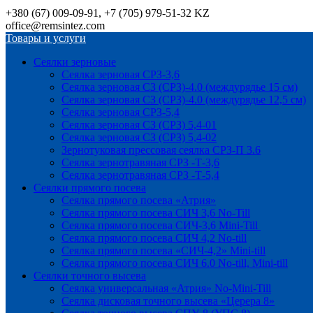
+380 (67) 009-09-91, +7 (705) 979-51-32 KZ
office@remsintez.com
Товары и услуги
Сеялки зерновые
Сеялка зерновая СРЗ-3,6
Сеялка зерновая СЗ (СРЗ)-4.0 (междурядье 15 см)
Сеялка зерновая СЗ (СРЗ)-4.0 (междурядье 12,5 см)
Сеялка зерновая СРЗ-5,4
Сеялка зерновая СЗ (СРЗ) 5,4-01
Сеялка зерновая СЗ (СРЗ) 5,4-02
Зернотуковая прессовая сеялка СРЗ-П 3.6
Сеялка зернотравяная СРЗ -Т-3,6
Сеялка зернотравяная СРЗ -Т-5,4
Сеялки прямого посева
Сеялка прямого посева «Атрия»
Сеялка прямого посева СИЧ 3,6 No-Till
Сеялка прямого посева СИЧ-3,6 Mini-Till
Сеялка прямого посева СИЧ 4,2 No-till
Сеялка прямого посева «СИЧ-4,2» Mini-till
Сеялка прямого посева СИЧ 6.0 No-till, Mini-till
Сеялки точного высева
Сеялка универсальная «Атрия» No-Mini-Till
Сеялка дисковая точного высева «Церера 8»