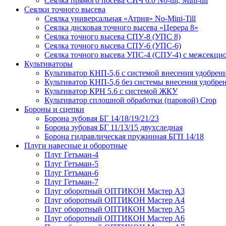
Сеялка прямого посева СИЧ 6.0 No-till, Mini-till
Сеялки точного высева
Сеялка универсальная «Атрия» No-Mini-Till
Сеялка дисковая точного высева «Церера 8»
Сеялка точного высева СПУ-8 (УПС 8)
Сеялка точного высева СПУ-6 (УПС-6)
Сеялка точного высева УПС-4 (СПУ-4) с межсекц
Культиваторы
Культиватор КНП-5,6 с системой внесения удобрен
Культиватор КНП-5,6 без системы внесения удобре
Культиватор КРН 5.6 с системой ЖКУ
Культиватор сплошной обработки (паровой) Crop
Бороны и сцепки
Борона зубовая БГ 14/18/19/21/23
Борона зубовая БГ 11/13/15 двухследная
Борона гидравлическая пружинная БГП 14/18
Плуги навесные и оборотные
Плуг Гетьман-4
Плуг Гетьман-5
Плуг Гетьман-6
Плуг Гетьман-7
Плуг оборотный ОПТИКОН Мастер А3
Плуг оборотный ОПТИКОН Мастер А4
Плуг оборотный ОПТИКОН Мастер А5
Плуг оборотный ОПТИКОН Мастер А6