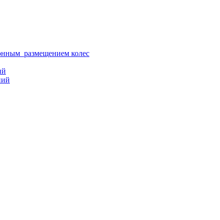
ионным размещением колес
ий
ний