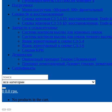
Глубокорыхлитель ОПТИКОН Фаворит 4
Погрузчики
Мини-погрузчик «Муравей 300» фронтальный
Сеялки бу и восстановленные
Сеялка зерновая СЗ 5.4 БУ восстановленная, Trade-i
Сеялка зерновая СЗ 3.6 БУ восстановленная, Trade-i
Запчасти к сельхозтехнике
Система контроля высева для зерновых сеялок
Система контроля высева для сеялок точного высев
Ящик зернотуковый к сеялке СЗ-5,4
Ящик зернотуковый к сеялке СЗ-3,6
Секция КРН
Дезинвазия
Овицидный препарат Тиазон (Дезинвазия)
Препарат нематоцидный Дазомет (тиазон, нематоци
Сертификаты
Search
for:
0
0.0
грн.
No products in the cart.