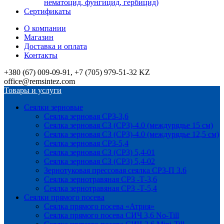
нематоцид, фунгицид, гербицид)
Сертификаты
О компании
Магазин
Доставка и оплата
Контакты
+380 (67) 009-09-91, +7 (705) 979-51-32 KZ
office@remsintez.com
Товары и услуги
Сеялки зерновые
Сеялка зерновая СРЗ-3,6
Сеялка зерновая СЗ (СРЗ)-4.0 (междурядье 15 см)
Сеялка зерновая СЗ (СРЗ)-4.0 (междурядье 12,5 см)
Сеялка зерновая СРЗ-5,4
Сеялка зерновая СЗ (СРЗ) 5,4-01
Сеялка зерновая СЗ (СРЗ) 5,4-02
Зернотуковая прессовая сеялка СРЗ-П 3.6
Сеялка зернотравяная СРЗ -Т-3,6
Сеялка зернотравяная СРЗ -Т-5,4
Сеялки прямого посева
Сеялка прямого посева «Атрия»
Сеялка прямого посева СИЧ 3,6 No-Till