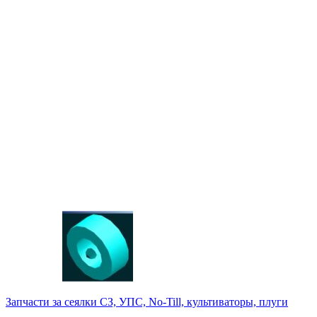
Запчасти за сеялки СЗ, УПС, No-Till, культиваторы, плуги