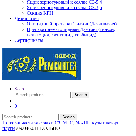
Ящик зернотуковый к сеялке СЗ-5,4
Ящик зернотуковый к сеялке СЗ-3,6
Секция КРН
Дезинвазия
Овицидный препарат Тиазон (Дезинвазия)
Препарат нематоцидный Дазомет (тиазон,
нематоцид, фунгицид, гербицид)
Сертификаты
Search
Search
Search
for:
0
Search
Search
for:
Home
Запчасти за сеялки СЗ, УПС, No-Till, культиваторы,
плуги
509.046.611 КОЛЬЦО