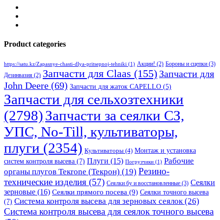
Product categories
Бороны и сцепки
(3)
Акции!
(2)
https://satu.kz/Zapasnye-chasti-dlya-pritsepnoj-tehniki
(1)
Запчасти для Claas
(155)
Запчасти для
Дезинвазия
(2)
John Deere
(69)
Запчасти для жаток CAPELLO
(5)
Запчасти для сельхозтехники
(2798)
Запчасти за сеялки СЗ,
УПС, No-Till, культиваторы,
плуги
(2354)
Монтаж и установка
Культиваторы
(4)
Рабочие
Плуги
(15)
систем контроля высева
(7)
Погрузчики
(1)
Резино-
органы плугов Текrоne (Текрон)
(19)
технические изделия
(57)
Сеялки
Сеялки бу и восстановленные
(3)
зерновые
(16)
Сеялки прямого посева
(9)
Сеялки точного высева
Система контроля высева для зерновых сеялок
(26)
(7)
Система контроля высева для сеялок точного высева