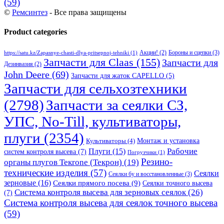
(59)
©
Ремсинтез
- Все права защищены
Product categories
Бороны и сцепки
(3)
Акции!
(2)
https://satu.kz/Zapasnye-chasti-dlya-pritsepnoj-tehniki
(1)
Запчасти для Claas
(155)
Запчасти для
Дезинвазия
(2)
John Deere
(69)
Запчасти для жаток CAPELLO
(5)
Запчасти для сельхозтехники
(2798)
Запчасти за сеялки СЗ,
УПС, No-Till, культиваторы,
плуги
(2354)
Монтаж и установка
Культиваторы
(4)
Рабочие
Плуги
(15)
систем контроля высева
(7)
Погрузчики
(1)
Резино-
органы плугов Текrоne (Текрон)
(19)
технические изделия
(57)
Сеялки
Сеялки бу и восстановленные
(3)
зерновые
(16)
Сеялки прямого посева
(9)
Сеялки точного высева
Система контроля высева для зерновых сеялок
(26)
(7)
Система контроля высева для сеялок точного высева
(59)