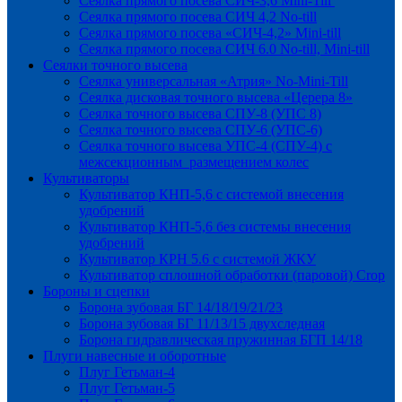
Сеялка прямого посева СИЧ-3,6 Mini-Till
Сеялка прямого посева СИЧ 4,2 No-till
Сеялка прямого посева «СИЧ-4,2» Mini-till
Сеялка прямого посева СИЧ 6.0 No-till, Mini-till
Сеялки точного высева
Сеялка универсальная «Атрия» No-Mini-Till
Сеялка дисковая точного высева «Церера 8»
Сеялка точного высева СПУ-8 (УПС 8)
Сеялка точного высева СПУ-6 (УПС-6)
Сеялка точного высева УПС-4 (СПУ-4) с
межсекционным размещением колес
Культиваторы
Культиватор КНП-5,6 с системой внесения
удобрений
Культиватор КНП-5,6 без системы внесения
удобрений
Культиватор КРН 5.6 с системой ЖКУ
Культиватор сплошной обработки (паровой) Crop
Бороны и сцепки
Борона зубовая БГ 14/18/19/21/23
Борона зубовая БГ 11/13/15 двухследная
Борона гидравлическая пружинная БГП 14/18
Плуги навесные и оборотные
Плуг Гетьман-4
Плуг Гетьман-5