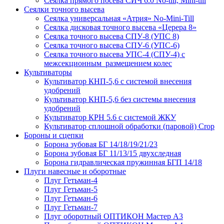
Сеялка прямого посева СИЧ 6.0 No-till, Mini-till
Сеялки точного высева
Сеялка универсальная «Атрия» No-Mini-Till
Сеялка дисковая точного высева «Церера 8»
Сеялка точного высева СПУ-8 (УПС 8)
Сеялка точного высева СПУ-6 (УПС-6)
Сеялка точного высева УПС-4 (СПУ-4) с
межсекционным размещением колес
Культиваторы
Культиватор КНП-5,6 с системой внесения
удобрений
Культиватор КНП-5,6 без системы внесения
удобрений
Культиватор КРН 5.6 с системой ЖКУ
Культиватор сплошной обработки (паровой) Crop
Бороны и сцепки
Борона зубовая БГ 14/18/19/21/23
Борона зубовая БГ 11/13/15 двухследная
Борона гидравлическая пружинная БГП 14/18
Плуги навесные и оборотные
Плуг Гетьман-4
Плуг Гетьман-5
Плуг Гетьман-6
Плуг Гетьман-7
Плуг оборотный ОПТИКОН Мастер А3