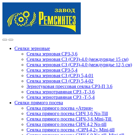
Skip
Skip
to
to
navigation
content
Сеялки зерновые
Сеялка зерновая СРЗ-3,6
Сеялка зерновая СЗ (СРЗ)-4.0 (междурядье 15 см)
Сеялка зерновая СЗ (СРЗ)-4.0 (междурядье 12,5 см)
Сеялка зерновая СРЗ-5,4
Сеялка зерновая СЗ (СРЗ) 5,4-01
Сеялка зерновая СЗ (СРЗ) 5,4-02
Зернотуковая прессовая сеялка СРЗ-П 3.6
Сеялка зернотравяная СРЗ -Т-3,6
Сеялка зернотравяная СРЗ -Т-5,4
Сеялки прямого посева
Сеялка прямого посева «Атрия»
Сеялка прямого посева СИЧ 3,6 No-Till
Сеялка прямого посева СИЧ-3,6 Mini-Till
Сеялка прямого посева СИЧ 4,2 No-till
Сеялка прямого посева «СИЧ-4,2» Mini-till