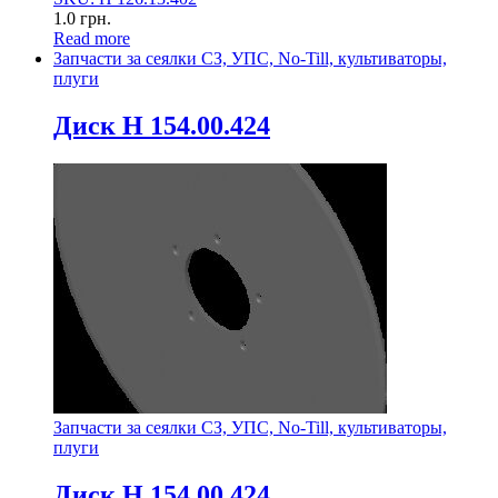
1.0
грн.
Read more
Запчасти за сеялки СЗ, УПС, No-Till, культиваторы,
плуги
Диск Н 154.00.424
Запчасти за сеялки СЗ, УПС, No-Till, культиваторы,
плуги
Диск Н 154.00.424