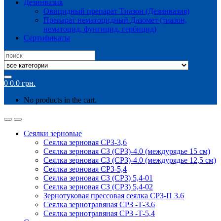
Дезинвазия
Овицидный препарат Тиазон (Дезинвазия)
Препарат нематоцидный Дазомет (тиазон,
нематоцид, фунгицид, гербицид)
Сертификаты
Search
for:
0
0.0
грн.
No products in the cart.
Сеялки зерновые
Сеялка зерновая СРЗ-3,6
Сеялка зерновая СЗ (СРЗ)-4.0 (междурядье 15 см)
Сеялка зерновая СЗ (СРЗ)-4.0 (междурядье 12,5 см)
Сеялка зерновая СРЗ-5,4
Сеялка зерновая СЗ (СРЗ) 5,4-01
Сеялка зерновая СЗ (СРЗ) 5,4-02
Зернотуковая прессовая сеялка СРЗ-П 3.6
Сеялка зернотравяная СРЗ -Т-3,6
Сеялка зернотравяная СРЗ -Т-5,4