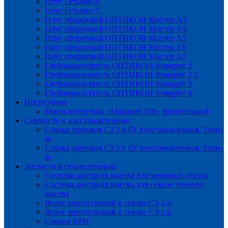
Плуг Гетьман-6
Плуг Гетьман-7
Плуг оборотный ОПТИКОН Мастер А3
Плуг оборотный ОПТИКОН Мастер А4
Плуг оборотный ОПТИКОН Мастер А5
Плуг оборотный ОПТИКОН Мастер А6
Плуг оборотный ОПТИКОН Мастер А7
Глубокорыхлитель ОПТИКОН Фаворит 2
Глубокорыхлитель ОПТИКОН Фаворит 2,5
Глубокорыхлитель ОПТИКОН Фаворит 3
Глубокорыхлитель ОПТИКОН Фаворит 4
Погрузчики
Мини-погрузчик «Муравей 300» фронтальный
Сеялки бу и восстановленные
Сеялка зерновая СЗ 5.4 БУ восстановленная, Trade-
in
Сеялка зерновая СЗ 3.6 БУ восстановленная, Trade-
in
Запчасти к сельхозтехнике
Система контроля высева для зерновых сеялок
Система контроля высева для сеялок точного
высева
Ящик зернотуковый к сеялке СЗ-5,4
Ящик зернотуковый к сеялке СЗ-3,6
Секция КРН