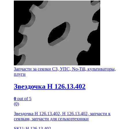
Запчасти за сеялки СЗ, УПС, No-Till, культиваторы,
плуги
Звездочка Н 126.13.402
0
out of 5
(0)
Звездочка Н 126.13.402, Н 126.13.402, запчасти к
сеялкам, запчасти для сельхозтехники
SKU: Н 126.13.402