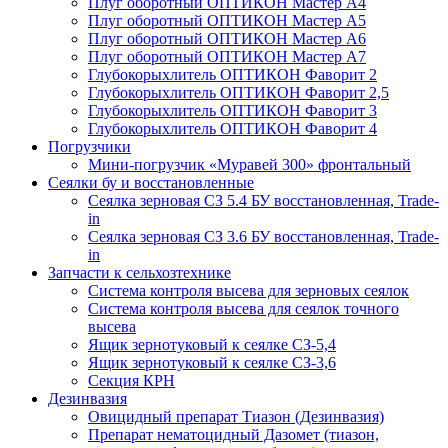
Плуг оборотный ОПТИКОН Мастер А4
Плуг оборотный ОПТИКОН Мастер А5
Плуг оборотный ОПТИКОН Мастер А6
Плуг оборотный ОПТИКОН Мастер А7
Глубокорыхлитель ОПТИКОН Фаворит 2
Глубокорыхлитель ОПТИКОН Фаворит 2,5
Глубокорыхлитель ОПТИКОН Фаворит 3
Глубокорыхлитель ОПТИКОН Фаворит 4
Погрузчики
Мини-погрузчик «Муравей 300» фронтальный
Сеялки бу и восстановленные
Сеялка зерновая СЗ 5.4 БУ восстановленная, Trade-
in
Сеялка зерновая СЗ 3.6 БУ восстановленная, Trade-
in
Запчасти к сельхозтехнике
Система контроля высева для зерновых сеялок
Система контроля высева для сеялок точного
высева
Ящик зернотуковый к сеялке СЗ-5,4
Ящик зернотуковый к сеялке СЗ-3,6
Секция КРН
Дезинвазия
Овицидный препарат Тиазон (Дезинвазия)
Препарат нематоцидный Дазомет (тиазон,