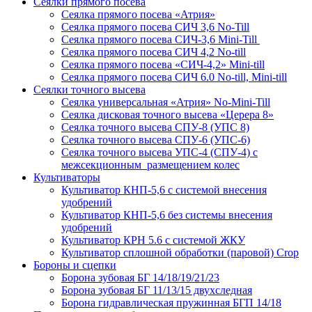
Сеялки прямого посева
Сеялка прямого посева «Атрия»
Сеялка прямого посева СИЧ 3,6 No-Till
Сеялка прямого посева СИЧ-3,6 Mini-Till
Сеялка прямого посева СИЧ 4,2 No-till
Сеялка прямого посева «СИЧ-4,2» Mini-till
Сеялка прямого посева СИЧ 6.0 No-till, Mini-till
Сеялки точного высева
Сеялка универсальная «Атрия» No-Mini-Till
Сеялка дисковая точного высева «Церера 8»
Сеялка точного высева СПУ-8 (УПС 8)
Сеялка точного высева СПУ-6 (УПС-6)
Сеялка точного высева УПС-4 (СПУ-4) с
межсекционным размещением колес
Культиваторы
Культиватор КНП-5,6 с системой внесения
удобрений
Культиватор КНП-5,6 без системы внесения
удобрений
Культиватор КРН 5.6 с системой ЖКУ
Культиватор сплошной обработки (паровой) Crop
Бороны и сцепки
Борона зубовая БГ 14/18/19/21/23
Борона зубовая БГ 11/13/15 двухследная
Борона гидравлическая пружинная БГП 14/18