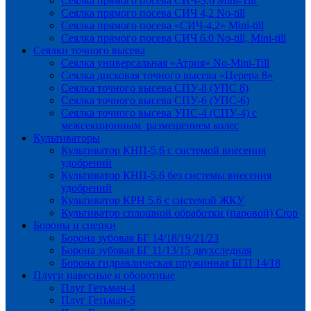
Сеялка прямого посева СИЧ-3,6 Mini-Till
Сеялка прямого посева СИЧ 4,2 No-till
Сеялка прямого посева «СИЧ-4,2» Mini-till
Сеялка прямого посева СИЧ 6.0 No-till, Mini-till
Сеялки точного высева
Сеялка универсальная «Атрия» No-Mini-Till
Сеялка дисковая точного высева «Церера 8»
Сеялка точного высева СПУ-8 (УПС 8)
Сеялка точного высева СПУ-6 (УПС-6)
Сеялка точного высева УПС-4 (СПУ-4) с
межсекционным размещением колес
Культиваторы
Культиватор КНП-5,6 с системой внесения
удобрений
Культиватор КНП-5,6 без системы внесения
удобрений
Культиватор КРН 5.6 с системой ЖКУ
Культиватор сплошной обработки (паровой) Crop
Бороны и сцепки
Борона зубовая БГ 14/18/19/21/23
Борона зубовая БГ 11/13/15 двухследная
Борона гидравлическая пружинная БГП 14/18
Плуги навесные и оборотные
Плуг Гетьман-4
Плуг Гетьман-5