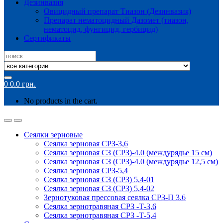
Дезинвазия
Овицидный препарат Тиазон (Дезинвазия)
Препарат нематоцидный Дазомет (тиазон,
нематоцид, фунгицид, гербицид)
Сертификаты
Search
for:
0
0.0
грн.
No products in the cart.
Сеялки зерновые
Сеялка зерновая СРЗ-3,6
Сеялка зерновая СЗ (СРЗ)-4.0 (междурядье 15 см)
Сеялка зерновая СЗ (СРЗ)-4.0 (междурядье 12,5 см)
Сеялка зерновая СРЗ-5,4
Сеялка зерновая СЗ (СРЗ) 5,4-01
Сеялка зерновая СЗ (СРЗ) 5,4-02
Зернотуковая прессовая сеялка СРЗ-П 3.6
Сеялка зернотравяная СРЗ -Т-3,6
Сеялка зернотравяная СРЗ -Т-5,4