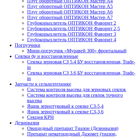
Плуг оборотный ОПТИКОН Мастер А4
Плуг оборотный ОПТИКОН Мастер А5
Плуг оборотный ОПТИКОН Мастер А6
Плуг оборотный ОПТИКОН Мастер А7
Глубокорыхлитель ОПТИКОН Фаворит 2
Глубокорыхлитель ОПТИКОН Фаворит 2,5
Глубокорыхлитель ОПТИКОН Фаворит 3
Глубокорыхлитель ОПТИКОН Фаворит 4
Погрузчики
Мини-погрузчик «Муравей 300» фронтальный
Сеялки бу и восстановленные
Сеялка зерновая СЗ 5.4 БУ восстановленная, Trade-
in
Сеялка зерновая СЗ 3.6 БУ восстановленная, Trade-
in
Запчасти к сельхозтехнике
Система контроля высева для зерновых сеялок
Система контроля высева для сеялок точного
высева
Ящик зернотуковый к сеялке СЗ-5,4
Ящик зернотуковый к сеялке СЗ-3,6
Секция КРН
Дезинвазия
Овицидный препарат Тиазон (Дезинвазия)
Препарат нематоцидный Дазомет (тиазон,