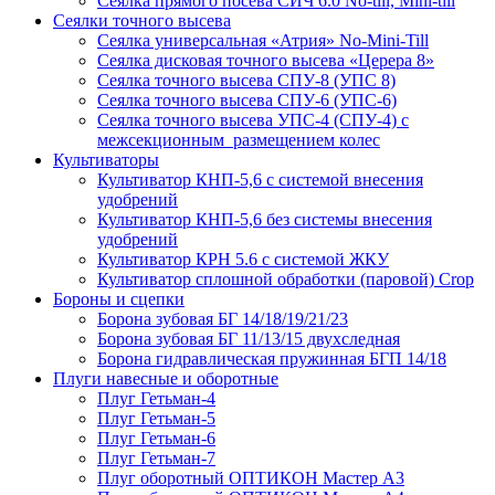
Сеялка прямого посева СИЧ 6.0 No-till, Mini-till
Сеялки точного высева
Сеялка универсальная «Атрия» No-Mini-Till
Сеялка дисковая точного высева «Церера 8»
Сеялка точного высева СПУ-8 (УПС 8)
Сеялка точного высева СПУ-6 (УПС-6)
Сеялка точного высева УПС-4 (СПУ-4) с
межсекционным размещением колес
Культиваторы
Культиватор КНП-5,6 с системой внесения
удобрений
Культиватор КНП-5,6 без системы внесения
удобрений
Культиватор КРН 5.6 с системой ЖКУ
Культиватор сплошной обработки (паровой) Crop
Бороны и сцепки
Борона зубовая БГ 14/18/19/21/23
Борона зубовая БГ 11/13/15 двухследная
Борона гидравлическая пружинная БГП 14/18
Плуги навесные и оборотные
Плуг Гетьман-4
Плуг Гетьман-5
Плуг Гетьман-6
Плуг Гетьман-7
Плуг оборотный ОПТИКОН Мастер А3