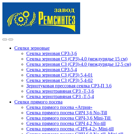
Skip
Skip
to
to
navigation
content
Сеялки зерновые
Сеялка зерновая СРЗ-3,6
Сеялка зерновая СЗ (СРЗ)-4.0 (междурядье 15 см)
Сеялка зерновая СЗ (СРЗ)-4.0 (междурядье 12,5 см)
Сеялка зерновая СРЗ-5,4
Сеялка зерновая СЗ (СРЗ) 5,4-01
Сеялка зерновая СЗ (СРЗ) 5,4-02
Зернотуковая прессовая сеялка СРЗ-П 3.6
Сеялка зернотравяная СРЗ -Т-3,6
Сеялка зернотравяная СРЗ -Т-5,4
Сеялки прямого посева
Сеялка прямого посева «Атрия»
Сеялка прямого посева СИЧ 3,6 No-Till
Сеялка прямого посева СИЧ-3,6 Mini-Till
Сеялка прямого посева СИЧ 4,2 No-till
Сеялка прямого посева «СИЧ-4,2» Mini-till