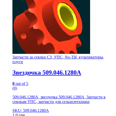
Запчасти за сеялки СЗ, УПС, No-Till, культиваторы,
плуги
Звездочка 509.046.1280А
0
out of 5
(0)
509.046.1280А, звездочка 509.046.1280А, Запчасти к
сеялкам УПС, запчасти для сельхозтехники
SKU: 509.046.1280А
1.0
грн.