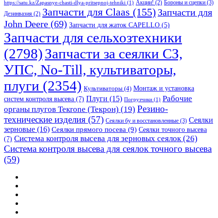
Бороны и сцепки
(3)
Акции!
(2)
https://satu.kz/Zapasnye-chasti-dlya-pritsepnoj-tehniki
(1)
Запчасти для Claas
(155)
Запчасти для
Дезинвазия
(2)
John Deere
(69)
Запчасти для жаток CAPELLO
(5)
Запчасти для сельхозтехники
(2798)
Запчасти за сеялки СЗ,
УПС, No-Till, культиваторы,
плуги
(2354)
Монтаж и установка
Культиваторы
(4)
Рабочие
Плуги
(15)
систем контроля высева
(7)
Погрузчики
(1)
Резино-
органы плугов Текrоne (Текрон)
(19)
технические изделия
(57)
Сеялки
Сеялки бу и восстановленные
(3)
зерновые
(16)
Сеялки прямого посева
(9)
Сеялки точного высева
Система контроля высева для зерновых сеялок
(26)
(7)
Система контроля высева для сеялок точного высева
(59)