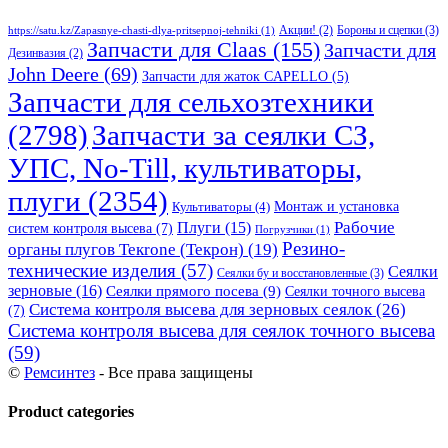
Бороны и сцепки
(3)
Акции!
(2)
https://satu.kz/Zapasnye-chasti-dlya-pritsepnoj-tehniki
(1)
Запчасти для Claas
(155)
Запчасти для
Дезинвазия
(2)
John Deere
(69)
Запчасти для жаток CAPELLO
(5)
Запчасти для сельхозтехники
(2798)
Запчасти за сеялки СЗ,
УПС, No-Till, культиваторы,
плуги
(2354)
Монтаж и установка
Культиваторы
(4)
Рабочие
Плуги
(15)
систем контроля высева
(7)
Погрузчики
(1)
Резино-
органы плугов Текrоne (Текрон)
(19)
технические изделия
(57)
Сеялки
Сеялки бу и восстановленные
(3)
зерновые
(16)
Сеялки прямого посева
(9)
Сеялки точного высева
Система контроля высева для зерновых сеялок
(26)
(7)
Система контроля высева для сеялок точного высева
(59)
©
Ремсинтез
- Все права защищены
Product categories