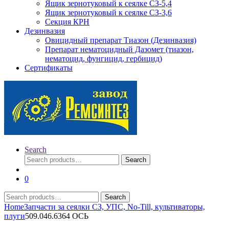
Ящик зернотуковый к сеялке СЗ-5,4
Ящик зернотуковый к сеялке СЗ-3,6
Секция КРН
Дезинвазия
Овицидный препарат Тиазон (Дезинвазия)
Препарат нематоцидный Дазомет (тиазон,
нематоцид, фунгицид, гербицид)
Сертификаты
Search
Search
Search
for:
0
Search
Search
for:
Home
Запчасти за сеялки СЗ, УПС, No-Till, культиваторы,
плуги
509.046.6364 ОСЬ