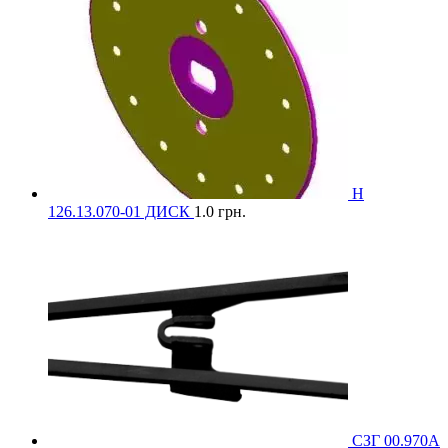
Н
126.13.070-01 ДИСК
1.0
грн.
СЗГ 00.970А