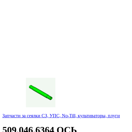
Запчасти за сеялки СЗ, УПС, No-Till, культиваторы, плуги
509.046.6364 ОСЬ