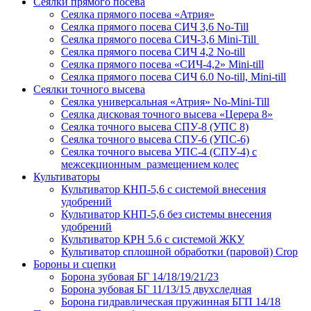
Сеялки прямого посева
Сеялка прямого посева «Атрия»
Сеялка прямого посева СИЧ 3,6 No-Till
Сеялка прямого посева СИЧ-3,6 Mini-Till
Сеялка прямого посева СИЧ 4,2 No-till
Сеялка прямого посева «СИЧ-4,2» Mini-till
Сеялка прямого посева СИЧ 6.0 No-till, Mini-till
Сеялки точного высева
Сеялка универсальная «Атрия» No-Mini-Till
Сеялка дисковая точного высева «Церера 8»
Сеялка точного высева СПУ-8 (УПС 8)
Сеялка точного высева СПУ-6 (УПС-6)
Сеялка точного высева УПС-4 (СПУ-4) с
межсекционным размещением колес
Культиваторы
Культиватор КНП-5,6 с системой внесения
удобрений
Культиватор КНП-5,6 без системы внесения
удобрений
Культиватор КРН 5.6 с системой ЖКУ
Культиватор сплошной обработки (паровой) Crop
Бороны и сцепки
Борона зубовая БГ 14/18/19/21/23
Борона зубовая БГ 11/13/15 двухследная
Борона гидравлическая пружинная БГП 14/18