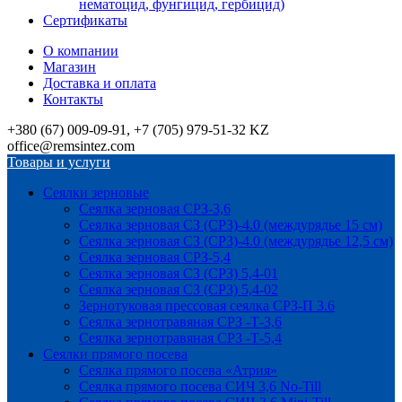
нематоцид, фунгицид, гербицид)
Сертификаты
О компании
Магазин
Доставка и оплата
Контакты
+380 (67) 009-09-91, +7 (705) 979-51-32 KZ
office@remsintez.com
Товары и услуги
Сеялки зерновые
Сеялка зерновая СРЗ-3,6
Сеялка зерновая СЗ (СРЗ)-4.0 (междурядье 15 см)
Сеялка зерновая СЗ (СРЗ)-4.0 (междурядье 12,5 см)
Сеялка зерновая СРЗ-5,4
Сеялка зерновая СЗ (СРЗ) 5,4-01
Сеялка зерновая СЗ (СРЗ) 5,4-02
Зернотуковая прессовая сеялка СРЗ-П 3.6
Сеялка зернотравяная СРЗ -Т-3,6
Сеялка зернотравяная СРЗ -Т-5,4
Сеялки прямого посева
Сеялка прямого посева «Атрия»
Сеялка прямого посева СИЧ 3,6 No-Till