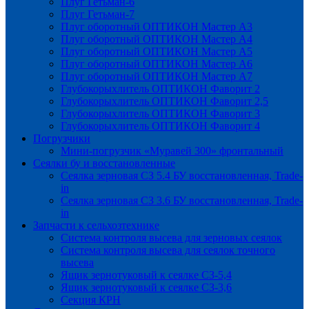
Плуг Гетьман-6
Плуг Гетьман-7
Плуг оборотный ОПТИКОН Мастер А3
Плуг оборотный ОПТИКОН Мастер А4
Плуг оборотный ОПТИКОН Мастер А5
Плуг оборотный ОПТИКОН Мастер А6
Плуг оборотный ОПТИКОН Мастер А7
Глубокорыхлитель ОПТИКОН Фаворит 2
Глубокорыхлитель ОПТИКОН Фаворит 2,5
Глубокорыхлитель ОПТИКОН Фаворит 3
Глубокорыхлитель ОПТИКОН Фаворит 4
Погрузчики
Мини-погрузчик «Муравей 300» фронтальный
Сеялки бу и восстановленные
Сеялка зерновая СЗ 5.4 БУ восстановленная, Trade-
in
Сеялка зерновая СЗ 3.6 БУ восстановленная, Trade-
in
Запчасти к сельхозтехнике
Система контроля высева для зерновых сеялок
Система контроля высева для сеялок точного
высева
Ящик зернотуковый к сеялке СЗ-5,4
Ящик зернотуковый к сеялке СЗ-3,6
Секция КРН