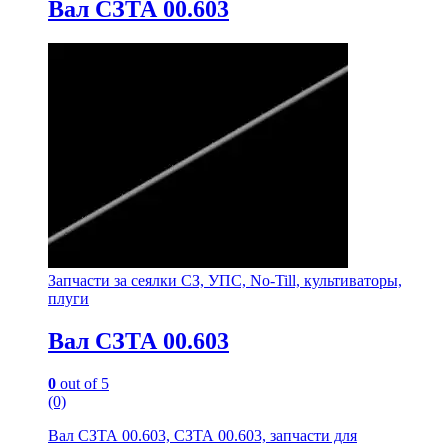
Вал СЗТА 00.603
Запчасти за сеялки СЗ, УПС, No-Till, культиваторы,
плуги
Вал СЗТА 00.603
0
out of 5
(0)
Вал СЗТА 00.603, СЗТА 00.603, запчасти для