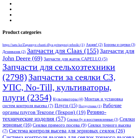
Product categories
Бороны и сцепки
(3)
Акции!
(2)
https://satu.kz/Zapasnye-chasti-dlya-pritsepnoj-tehniki
(1)
Запчасти для Claas
(155)
Запчасти для
Дезинвазия
(2)
John Deere
(69)
Запчасти для жаток CAPELLO
(5)
Запчасти для сельхозтехники
(2798)
Запчасти за сеялки СЗ,
УПС, No-Till, культиваторы,
плуги
(2354)
Монтаж и установка
Культиваторы
(4)
Рабочие
Плуги
(15)
систем контроля высева
(7)
Погрузчики
(1)
Резино-
органы плугов Текrоne (Текрон)
(19)
технические изделия
(57)
Сеялки
Сеялки бу и восстановленные
(3)
зерновые
(16)
Сеялки прямого посева
(9)
Сеялки точного высева
Система контроля высева для зерновых сеялок
(26)
(7)
Система контроля высева для сеялок точного высева