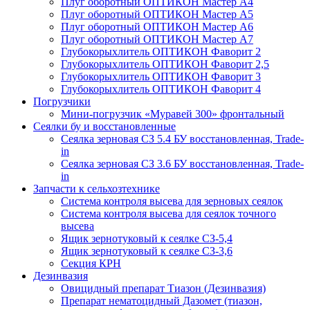
Плуг оборотный ОПТИКОН Мастер А4
Плуг оборотный ОПТИКОН Мастер А5
Плуг оборотный ОПТИКОН Мастер А6
Плуг оборотный ОПТИКОН Мастер А7
Глубокорыхлитель ОПТИКОН Фаворит 2
Глубокорыхлитель ОПТИКОН Фаворит 2,5
Глубокорыхлитель ОПТИКОН Фаворит 3
Глубокорыхлитель ОПТИКОН Фаворит 4
Погрузчики
Мини-погрузчик «Муравей 300» фронтальный
Сеялки бу и восстановленные
Сеялка зерновая СЗ 5.4 БУ восстановленная, Trade-
in
Сеялка зерновая СЗ 3.6 БУ восстановленная, Trade-
in
Запчасти к сельхозтехнике
Система контроля высева для зерновых сеялок
Система контроля высева для сеялок точного
высева
Ящик зернотуковый к сеялке СЗ-5,4
Ящик зернотуковый к сеялке СЗ-3,6
Секция КРН
Дезинвазия
Овицидный препарат Тиазон (Дезинвазия)
Препарат нематоцидный Дазомет (тиазон,