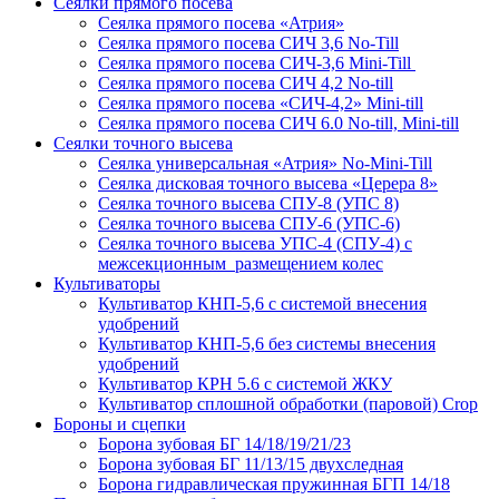
Сеялки прямого посева
Сеялка прямого посева «Атрия»
Сеялка прямого посева СИЧ 3,6 No-Till
Сеялка прямого посева СИЧ-3,6 Mini-Till
Сеялка прямого посева СИЧ 4,2 No-till
Сеялка прямого посева «СИЧ-4,2» Mini-till
Сеялка прямого посева СИЧ 6.0 No-till, Mini-till
Сеялки точного высева
Сеялка универсальная «Атрия» No-Mini-Till
Сеялка дисковая точного высева «Церера 8»
Сеялка точного высева СПУ-8 (УПС 8)
Сеялка точного высева СПУ-6 (УПС-6)
Сеялка точного высева УПС-4 (СПУ-4) с
межсекционным размещением колес
Культиваторы
Культиватор КНП-5,6 с системой внесения
удобрений
Культиватор КНП-5,6 без системы внесения
удобрений
Культиватор КРН 5.6 с системой ЖКУ
Культиватор сплошной обработки (паровой) Crop
Бороны и сцепки
Борона зубовая БГ 14/18/19/21/23
Борона зубовая БГ 11/13/15 двухследная
Борона гидравлическая пружинная БГП 14/18