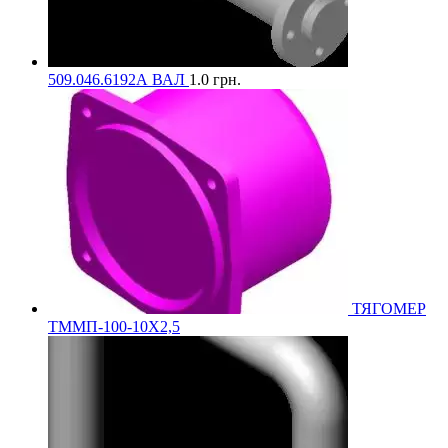
509.046.6192А ВАЛ
1.0
грн.
ТЯГОМЕР
ТММП-100-10Х2,5