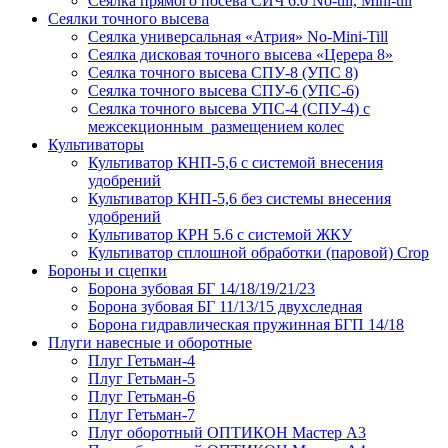
Сеялка прямого посева СИЧ 6.0 No-till, Mini-till
Сеялки точного высева
Сеялка универсальная «Атрия» No-Mini-Till
Сеялка дисковая точного высева «Церера 8»
Сеялка точного высева СПУ-8 (УПС 8)
Сеялка точного высева СПУ-6 (УПС-6)
Сеялка точного высева УПС-4 (СПУ-4) с
межсекционным размещением колес
Культиваторы
Культиватор КНП-5,6 с системой внесения
удобрений
Культиватор КНП-5,6 без системы внесения
удобрений
Культиватор КРН 5.6 с системой ЖКУ
Культиватор сплошной обработки (паровой) Crop
Бороны и сцепки
Борона зубовая БГ 14/18/19/21/23
Борона зубовая БГ 11/13/15 двухследная
Борона гидравлическая пружинная БГП 14/18
Плуги навесные и оборотные
Плуг Гетьман-4
Плуг Гетьман-5
Плуг Гетьман-6
Плуг Гетьман-7
Плуг оборотный ОПТИКОН Мастер А3