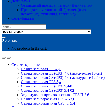
Дезинвазия
Овицидный препарат Тиазон (Дезинвазия)
Препарат нематоцидный Дазомет (тиазон,
нематоцид, фунгицид, гербицид)
Сертификаты
Search
for:
0
0.0
грн.
No products in the cart.
Сеялки зерновые
Сеялка зерновая СРЗ-3,6
Сеялка зерновая СЗ (СРЗ)-4.0 (междурядье 15 см)
Сеялка зерновая СЗ (СРЗ)-4.0 (междурядье 12,5 см)
Сеялка зерновая СРЗ-5,4
Сеялка зерновая СЗ (СРЗ) 5,4-01
Сеялка зерновая СЗ (СРЗ) 5,4-02
Зернотуковая прессовая сеялка СРЗ-П 3.6
Сеялка зернотравяная СРЗ -Т-3,6
Сеялка зернотравяная СРЗ -Т-5,4