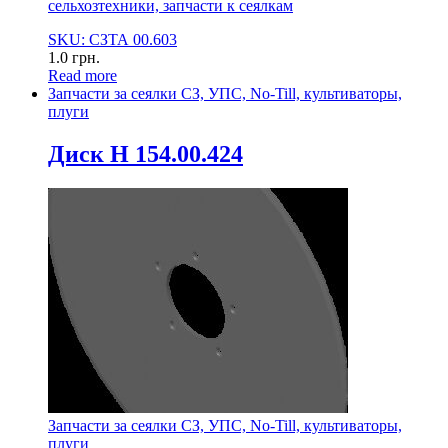
сельхозтехники, запчасти к сеялкам
SKU: СЗТА 00.603
1.0
грн.
Read more
Запчасти за сеялки СЗ, УПС, No-Till, культиваторы,
плуги
Диск Н 154.00.424
Запчасти за сеялки СЗ, УПС, No-Till, культиваторы,
плуги