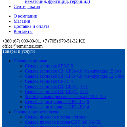
нематоцид, фунгицид, гербицид)
Сертификаты
О компании
Магазин
Доставка и оплата
Контакты
+380 (67) 009-09-91, +7 (705) 979-51-32 KZ
office@remsintez.com
Товары и услуги
Сеялки зерновые
Сеялка зерновая СРЗ-3,6
Сеялка зерновая СЗ (СРЗ)-4.0 (междурядье 15 см)
Сеялка зерновая СЗ (СРЗ)-4.0 (междурядье 12,5 см)
Сеялка зерновая СРЗ-5,4
Сеялка зерновая СЗ (СРЗ) 5,4-01
Сеялка зерновая СЗ (СРЗ) 5,4-02
Зернотуковая прессовая сеялка СРЗ-П 3.6
Сеялка зернотравяная СРЗ -Т-3,6
Сеялка зернотравяная СРЗ -Т-5,4
Сеялки прямого посева
Сеялка прямого посева «Атрия»
Сеялка прямого посева СИЧ 3,6 No-Till