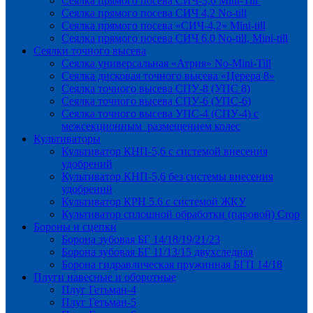
Сеялка прямого посева СИЧ-3,6 Mini-Till
Сеялка прямого посева СИЧ 4,2 No-till
Сеялка прямого посева «СИЧ-4,2» Mini-till
Сеялка прямого посева СИЧ 6.0 No-till, Mini-till
Сеялки точного высева
Сеялка универсальная «Атрия» No-Mini-Till
Сеялка дисковая точного высева «Церера 8»
Сеялка точного высева СПУ-8 (УПС 8)
Сеялка точного высева СПУ-6 (УПС-6)
Сеялка точного высева УПС-4 (СПУ-4) с
межсекционным размещением колес
Культиваторы
Культиватор КНП-5,6 с системой внесения
удобрений
Культиватор КНП-5,6 без системы внесения
удобрений
Культиватор КРН 5.6 с системой ЖКУ
Культиватор сплошной обработки (паровой) Crop
Бороны и сцепки
Борона зубовая БГ 14/18/19/21/23
Борона зубовая БГ 11/13/15 двухследная
Борона гидравлическая пружинная БГП 14/18
Плуги навесные и оборотные
Плуг Гетьман-4
Плуг Гетьман-5