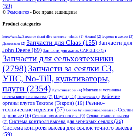
(59)
©
Ремсинтез
- Все права защищены
Product categories
Бороны и сцепки
(3)
Акции!
(2)
https://satu.kz/Zapasnye-chasti-dlya-pritsepnoj-tehniki
(1)
Запчасти для Claas
(155)
Запчасти для
Дезинвазия
(2)
John Deere
(69)
Запчасти для жаток CAPELLO
(5)
Запчасти для сельхозтехники
(2798)
Запчасти за сеялки СЗ,
УПС, No-Till, культиваторы,
плуги
(2354)
Монтаж и установка
Культиваторы
(4)
Рабочие
Плуги
(15)
систем контроля высева
(7)
Погрузчики
(1)
Резино-
органы плугов Текrоne (Текрон)
(19)
технические изделия
(57)
Сеялки
Сеялки бу и восстановленные
(3)
зерновые
(16)
Сеялки прямого посева
(9)
Сеялки точного высева
Система контроля высева для зерновых сеялок
(26)
(7)
Система контроля высева для сеялок точного высева
(59)