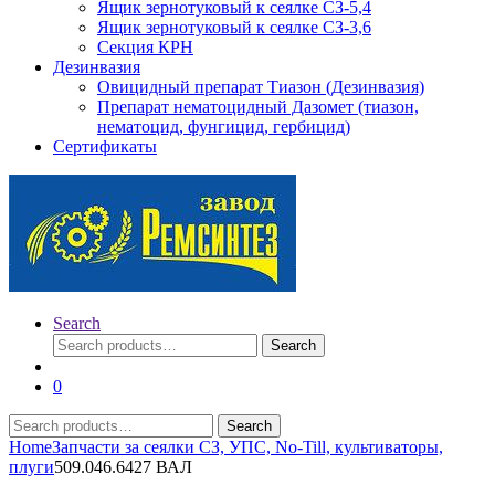
Ящик зернотуковый к сеялке СЗ-5,4
Ящик зернотуковый к сеялке СЗ-3,6
Секция КРН
Дезинвазия
Овицидный препарат Тиазон (Дезинвазия)
Препарат нематоцидный Дазомет (тиазон,
нематоцид, фунгицид, гербицид)
Сертификаты
Search
Search
Search
for:
0
Search
Search
for:
Home
Запчасти за сеялки СЗ, УПС, No-Till, культиваторы,
плуги
509.046.6427 ВАЛ