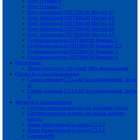
Плуг Гетьман-6
Плуг Гетьман-7
Плуг оборотный ОПТИКОН Мастер А3
Плуг оборотный ОПТИКОН Мастер А4
Плуг оборотный ОПТИКОН Мастер А5
Плуг оборотный ОПТИКОН Мастер А6
Плуг оборотный ОПТИКОН Мастер А7
Глубокорыхлитель ОПТИКОН Фаворит 2
Глубокорыхлитель ОПТИКОН Фаворит 2,5
Глубокорыхлитель ОПТИКОН Фаворит 3
Глубокорыхлитель ОПТИКОН Фаворит 4
Погрузчики
Мини-погрузчик «Муравей 300» фронтальный
Сеялки бу и восстановленные
Сеялка зерновая СЗ 5.4 БУ восстановленная, Trade-
in
Сеялка зерновая СЗ 3.6 БУ восстановленная, Trade-
in
Запчасти к сельхозтехнике
Система контроля высева для зерновых сеялок
Система контроля высева для сеялок точного
высева
Ящик зернотуковый к сеялке СЗ-5,4
Ящик зернотуковый к сеялке СЗ-3,6
Секция КРН