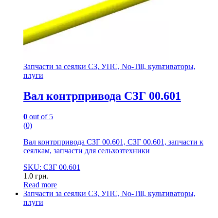
Запчасти за сеялки СЗ, УПС, No-Till, культиваторы,
плуги
Вал контрпривода СЗГ 00.601
0
out of 5
(0)
Вал контрпривода СЗГ 00.601, СЗГ 00.601, запчасти к
сеялкам, запчасти для сельхозтехники
SKU: СЗГ 00.601
1.0
грн.
Read more
Запчасти за сеялки СЗ, УПС, No-Till, культиваторы,
плуги