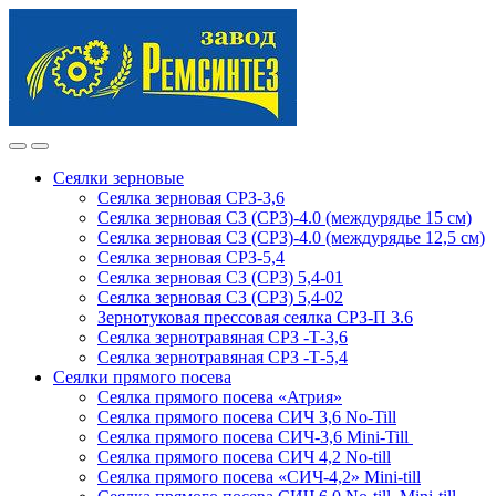
Skip
Skip
to
to
navigation
content
Сеялки зерновые
Сеялка зерновая СРЗ-3,6
Сеялка зерновая СЗ (СРЗ)-4.0 (междурядье 15 см)
Сеялка зерновая СЗ (СРЗ)-4.0 (междурядье 12,5 см)
Сеялка зерновая СРЗ-5,4
Сеялка зерновая СЗ (СРЗ) 5,4-01
Сеялка зерновая СЗ (СРЗ) 5,4-02
Зернотуковая прессовая сеялка СРЗ-П 3.6
Сеялка зернотравяная СРЗ -Т-3,6
Сеялка зернотравяная СРЗ -Т-5,4
Сеялки прямого посева
Сеялка прямого посева «Атрия»
Сеялка прямого посева СИЧ 3,6 No-Till
Сеялка прямого посева СИЧ-3,6 Mini-Till
Сеялка прямого посева СИЧ 4,2 No-till
Сеялка прямого посева «СИЧ-4,2» Mini-till