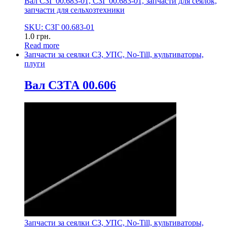
Вал СЗГ 00.683-01, СЗГ 00.683-01, запчасти для сеялок,
запчасти для сельхозтехники
SKU: СЗГ 00.683-01
1.0
грн.
Read more
Запчасти за сеялки СЗ, УПС, No-Till, культиваторы,
плуги
Вал СЗТА 00.606
Запчасти за сеялки СЗ, УПС, No-Till, культиваторы,