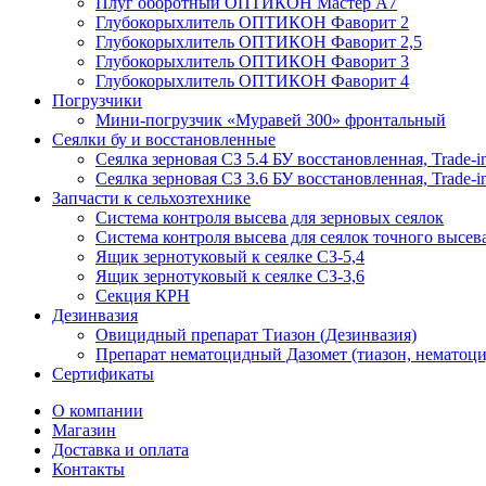
Плуг оборотный ОПТИКОН Мастер А7
Глубокорыхлитель ОПТИКОН Фаворит 2
Глубокорыхлитель ОПТИКОН Фаворит 2,5
Глубокорыхлитель ОПТИКОН Фаворит 3
Глубокорыхлитель ОПТИКОН Фаворит 4
Погрузчики
Мини-погрузчик «Муравей 300» фронтальный
Сеялки бу и восстановленные
Сеялка зерновая СЗ 5.4 БУ восстановленная, Trade-i
Сеялка зерновая СЗ 3.6 БУ восстановленная, Trade-i
Запчасти к сельхозтехнике
Система контроля высева для зерновых сеялок
Система контроля высева для сеялок точного высев
Ящик зернотуковый к сеялке СЗ-5,4
Ящик зернотуковый к сеялке СЗ-3,6
Секция КРН
Дезинвазия
Овицидный препарат Тиазон (Дезинвазия)
Препарат нематоцидный Дазомет (тиазон, нематоци
Сертификаты
О компании
Магазин
Доставка и оплата
Контакты