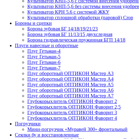
Культиватор КНП-5,6 с системой внесения удобрен
Культиватор КНП-5,6 без системы внесения удобре
Культиватор КРН 5.6 с системой ЖКУ
Культиватор сплошной обработки (паровой) Crop
Бороны и сцепки
Борона зубовая БГ 14/18/19/21/23
Борона зубовая БГ 11/13/15 двухследная
Борона гидравлическая пружинная БГП 14/18
Плуги навесные и оборотные
Плуг Гетьман-4
Плуг Гетьман-5
Плуг Гетьман-6
Плуг Гетьман-7
Плуг оборотный ОПТИКОН Мастер А3
Плуг оборотный ОПТИКОН Мастер А4
Плуг оборотный ОПТИКОН Мастер А5
Плуг оборотный ОПТИКОН Мастер А6
Плуг оборотный ОПТИКОН Мастер А7
Глубокорыхлитель ОПТИКОН Фаворит 2
Глубокорыхлитель ОПТИКОН Фаворит 2,5
Глубокорыхлитель ОПТИКОН Фаворит 3
Глубокорыхлитель ОПТИКОН Фаворит 4
Погрузчики
Мини-погрузчик «Муравей 300» фронтальный
Сеялки бу и восстановленные