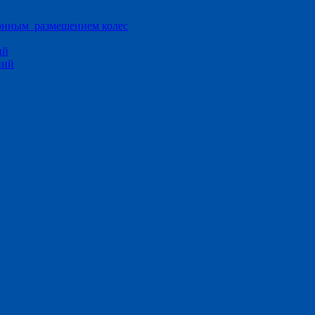
ионным размещением колес
ий
ний