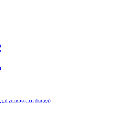
n
n
а
д, фунгицид, гербицид)