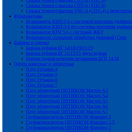
Сеялка точного высева СПУ-8 (УПС 8)
Сеялка точного высева СПУ-6 (УПС-6)
Сеялка точного высева УПС-4 (СПУ-4) с межсекц
Культиваторы
Культиватор КНП-5,6 с системой внесения удобрен
Культиватор КНП-5,6 без системы внесения удобре
Культиватор КРН 5.6 с системой ЖКУ
Культиватор сплошной обработки (паровой) Crop
Бороны и сцепки
Борона зубовая БГ 14/18/19/21/23
Борона зубовая БГ 11/13/15 двухследная
Борона гидравлическая пружинная БГП 14/18
Плуги навесные и оборотные
Плуг Гетьман-4
Плуг Гетьман-5
Плуг Гетьман-6
Плуг Гетьман-7
Плуг оборотный ОПТИКОН Мастер А3
Плуг оборотный ОПТИКОН Мастер А4
Плуг оборотный ОПТИКОН Мастер А5
Плуг оборотный ОПТИКОН Мастер А6
Плуг оборотный ОПТИКОН Мастер А7
Глубокорыхлитель ОПТИКОН Фаворит 2
Глубокорыхлитель ОПТИКОН Фаворит 2,5
Глубокорыхлитель ОПТИКОН Фаворит 3