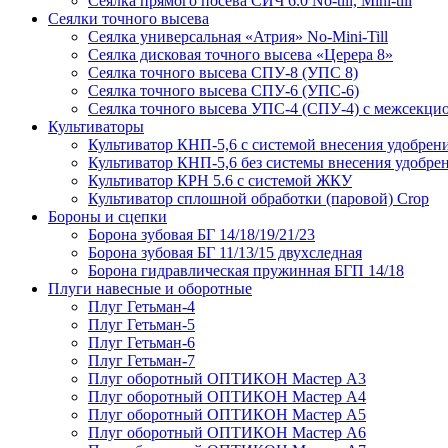
Сеялка прямого посева СИЧ 6.0 No-till, Mini-till
Сеялки точного высева
Сеялка универсальная «Атрия» No-Mini-Till
Сеялка дисковая точного высева «Церера 8»
Сеялка точного высева СПУ-8 (УПС 8)
Сеялка точного высева СПУ-6 (УПС-6)
Сеялка точного высева УПС-4 (СПУ-4) с межсекц
Культиваторы
Культиватор КНП-5,6 с системой внесения удобрен
Культиватор КНП-5,6 без системы внесения удобре
Культиватор КРН 5.6 с системой ЖКУ
Культиватор сплошной обработки (паровой) Crop
Бороны и сцепки
Борона зубовая БГ 14/18/19/21/23
Борона зубовая БГ 11/13/15 двухследная
Борона гидравлическая пружинная БГП 14/18
Плуги навесные и оборотные
Плуг Гетьман-4
Плуг Гетьман-5
Плуг Гетьман-6
Плуг Гетьман-7
Плуг оборотный ОПТИКОН Мастер А3
Плуг оборотный ОПТИКОН Мастер А4
Плуг оборотный ОПТИКОН Мастер А5
Плуг оборотный ОПТИКОН Мастер А6