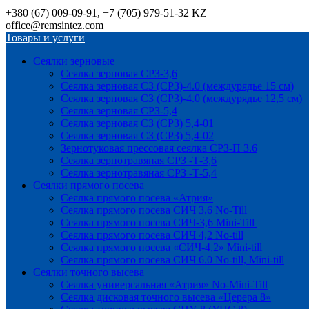
+380 (67) 009-09-91, +7 (705) 979-51-32 KZ
office@remsintez.com
Товары и услуги
Сеялки зерновые
Сеялка зерновая СРЗ-3,6
Сеялка зерновая СЗ (СРЗ)-4.0 (междурядье 15 см)
Сеялка зерновая СЗ (СРЗ)-4.0 (междурядье 12,5 см)
Сеялка зерновая СРЗ-5,4
Сеялка зерновая СЗ (СРЗ) 5,4-01
Сеялка зерновая СЗ (СРЗ) 5,4-02
Зернотуковая прессовая сеялка СРЗ-П 3.6
Сеялка зернотравяная СРЗ -Т-3,6
Сеялка зернотравяная СРЗ -Т-5,4
Сеялки прямого посева
Сеялка прямого посева «Атрия»
Сеялка прямого посева СИЧ 3,6 No-Till
Сеялка прямого посева СИЧ-3,6 Mini-Till
Сеялка прямого посева СИЧ 4,2 No-till
Сеялка прямого посева «СИЧ-4,2» Mini-till
Сеялка прямого посева СИЧ 6.0 No-till, Mini-till
Сеялки точного высева
Сеялка универсальная «Атрия» No-Mini-Till
Сеялка дисковая точного высева «Церера 8»