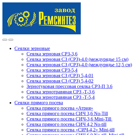
Skip
Skip
to
to
navigation
content
Сеялки зерновые
Сеялка зерновая СРЗ-3,6
Сеялка зерновая СЗ (СРЗ)-4.0 (междурядье 15 см)
Сеялка зерновая СЗ (СРЗ)-4.0 (междурядье 12,5 см)
Сеялка зерновая СРЗ-5,4
Сеялка зерновая СЗ (СРЗ) 5,4-01
Сеялка зерновая СЗ (СРЗ) 5,4-02
Зернотуковая прессовая сеялка СРЗ-П 3.6
Сеялка зернотравяная СРЗ -Т-3,6
Сеялка зернотравяная СРЗ -Т-5,4
Сеялки прямого посева
Сеялка прямого посева «Атрия»
Сеялка прямого посева СИЧ 3,6 No-Till
Сеялка прямого посева СИЧ-3,6 Mini-Till
Сеялка прямого посева СИЧ 4,2 No-till
Сеялка прямого посева «СИЧ-4,2» Mini-till