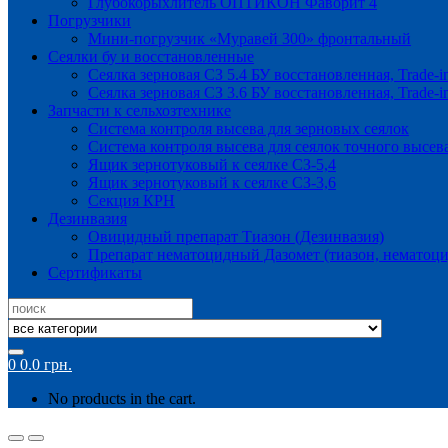
Глубокорыхлитель ОПТИКОН Фаворит 4
Погрузчики
Мини-погрузчик «Муравей 300» фронтальный
Сеялки бу и восстановленные
Сеялка зерновая СЗ 5.4 БУ восстановленная, Trade-i
Сеялка зерновая СЗ 3.6 БУ восстановленная, Trade-i
Запчасти к сельхозтехнике
Система контроля высева для зерновых сеялок
Система контроля высева для сеялок точного высев
Ящик зернотуковый к сеялке СЗ-5,4
Ящик зернотуковый к сеялке СЗ-3,6
Секция КРН
Дезинвазия
Овицидный препарат Тиазон (Дезинвазия)
Препарат нематоцидный Дазомет (тиазон, нематоци
Сертификаты
Search
for:
0
0.0
грн.
No products in the cart.