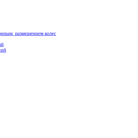
ионным размещением колес
ий
ний