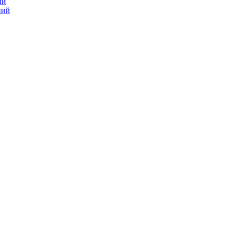
ий
ний