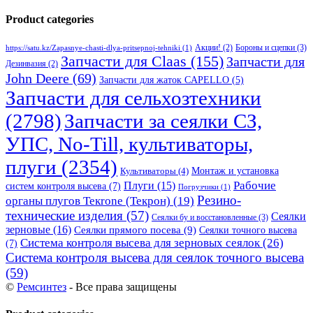
Product categories
Бороны и сцепки
(3)
Акции!
(2)
https://satu.kz/Zapasnye-chasti-dlya-pritsepnoj-tehniki
(1)
Запчасти для Claas
(155)
Запчасти для
Дезинвазия
(2)
John Deere
(69)
Запчасти для жаток CAPELLO
(5)
Запчасти для сельхозтехники
(2798)
Запчасти за сеялки СЗ,
УПС, No-Till, культиваторы,
плуги
(2354)
Монтаж и установка
Культиваторы
(4)
Рабочие
Плуги
(15)
систем контроля высева
(7)
Погрузчики
(1)
Резино-
органы плугов Текrоne (Текрон)
(19)
технические изделия
(57)
Сеялки
Сеялки бу и восстановленные
(3)
зерновые
(16)
Сеялки прямого посева
(9)
Сеялки точного высева
Система контроля высева для зерновых сеялок
(26)
(7)
Система контроля высева для сеялок точного высева
(59)
©
Ремсинтез
- Все права защищены