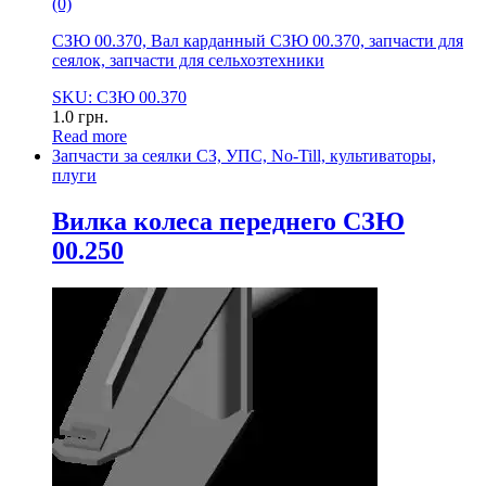
(0)
СЗЮ 00.370, Вал карданный СЗЮ 00.370, запчасти для
сеялок, запчасти для сельхозтехники
SKU: СЗЮ 00.370
1.0
грн.
Read more
Запчасти за сеялки СЗ, УПС, No-Till, культиваторы,
плуги
Вилка колеса переднего СЗЮ
00.250