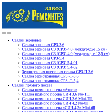
Skip
Skip
to
to
navigation
content
Сеялки зерновые
Сеялка зерновая СРЗ-3,6
Сеялка зерновая СЗ (СРЗ)-4.0 (междурядье 15 см)
Сеялка зерновая СЗ (СРЗ)-4.0 (междурядье 12,5 см)
Сеялка зерновая СРЗ-5,4
Сеялка зерновая СЗ (СРЗ) 5,4-01
Сеялка зерновая СЗ (СРЗ) 5,4-02
Зернотуковая прессовая сеялка СРЗ-П 3.6
Сеялка зернотравяная СРЗ -Т-3,6
Сеялка зернотравяная СРЗ -Т-5,4
Сеялки прямого посева
Сеялка прямого посева «Атрия»
Сеялка прямого посева СИЧ 3,6 No-Till
Сеялка прямого посева СИЧ-3,6 Mini-Till
Сеялка прямого посева СИЧ 4,2 No-till
Сеялка прямого посева «СИЧ-4,2» Mini-till