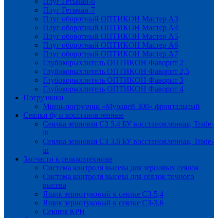
Плуг Гетьман-6
Плуг Гетьман-7
Плуг оборотный ОПТИКОН Мастер А3
Плуг оборотный ОПТИКОН Мастер А4
Плуг оборотный ОПТИКОН Мастер А5
Плуг оборотный ОПТИКОН Мастер А6
Плуг оборотный ОПТИКОН Мастер А7
Глубокорыхлитель ОПТИКОН Фаворит 2
Глубокорыхлитель ОПТИКОН Фаворит 2,5
Глубокорыхлитель ОПТИКОН Фаворит 3
Глубокорыхлитель ОПТИКОН Фаворит 4
Погрузчики
Мини-погрузчик «Муравей 300» фронтальный
Сеялки бу и восстановленные
Сеялка зерновая СЗ 5.4 БУ восстановленная, Trade-
in
Сеялка зерновая СЗ 3.6 БУ восстановленная, Trade-
in
Запчасти к сельхозтехнике
Система контроля высева для зерновых сеялок
Система контроля высева для сеялок точного
высева
Ящик зернотуковый к сеялке СЗ-5,4
Ящик зернотуковый к сеялке СЗ-3,6
Секция КРН