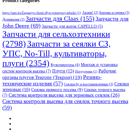
Product categories
Бороны и сцепки
(3)
Акции!
(2)
https://satu.kz/Zapasnye-chasti-dlya-pritsepnoj-tehniki
(1)
Запчасти для Claas
(155)
Запчасти для
Дезинвазия
(2)
John Deere
(69)
Запчасти для жаток CAPELLO
(5)
Запчасти для сельхозтехники
(2798)
Запчасти за сеялки СЗ,
УПС, No-Till, культиваторы,
плуги
(2354)
Монтаж и установка
Культиваторы
(4)
Рабочие
Плуги
(15)
систем контроля высева
(7)
Погрузчики
(1)
Резино-
органы плугов Текrоne (Текрон)
(19)
технические изделия
(57)
Сеялки
Сеялки бу и восстановленные
(3)
зерновые
(16)
Сеялки прямого посева
(9)
Сеялки точного высева
Система контроля высева для зерновых сеялок
(26)
(7)
Система контроля высева для сеялок точного высева
(59)