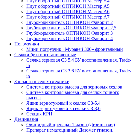
Плуг оборотный ОПТИКОН Мастер А4
Плуг оборотный ОПТИКОН Мастер А5
Плуг оборотный ОПТИКОН Мастер А6
Плуг оборотный ОПТИКОН Мастер А7
Глубокорыхлитель ОПТИКОН Фаворит 2
Глубокорыхлитель ОПТИКОН Фаворит 2,5
Глубокорыхлитель ОПТИКОН Фаворит 3
Глубокорыхлитель ОПТИКОН Фаворит 4
Погрузчики
Мини-погрузчик «Муравей 300» фронтальный
Сеялки бу и восстановленные
Сеялка зерновая СЗ 5.4 БУ восстановленная, Trade-
in
Сеялка зерновая СЗ 3.6 БУ восстановленная, Trade-
in
Запчасти к сельхозтехнике
Система контроля высева для зерновых сеялок
Система контроля высева для сеялок точного
высева
Ящик зернотуковый к сеялке СЗ-5,4
Ящик зернотуковый к сеялке СЗ-3,6
Секция КРН
Дезинвазия
Овицидный препарат Тиазон (Дезинвазия)
Препарат нематоцидный Дазомет (тиазон,