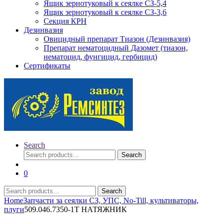
Ящик зернотуковый к сеялке СЗ-5,4
Ящик зернотуковый к сеялке СЗ-3,6
Секция КРН
Дезинвазия
Овицидный препарат Тиазон (Дезинвазия)
Препарат нематоцидный Дазомет (тиазон,
нематоцид, фунгицид, гербицид)
Сертификаты
Search
Search
Search
for:
0
Search
Search
for:
Home
Запчасти за сеялки СЗ, УПС, No-Till, культиваторы,
плуги
509.046.7350-1Т НАТЯЖНИК