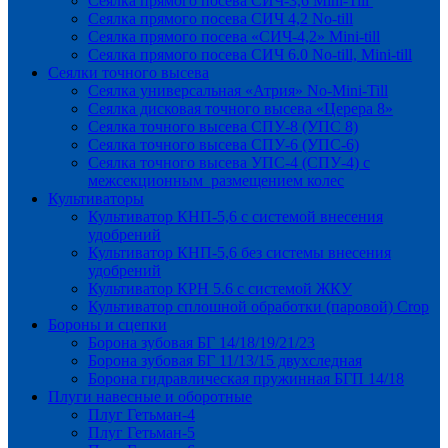
Сеялка прямого посева СИЧ-3,6 Mini-Till
Сеялка прямого посева СИЧ 4,2 No-till
Сеялка прямого посева «СИЧ-4,2» Mini-till
Сеялка прямого посева СИЧ 6.0 No-till, Mini-till
Сеялки точного высева
Сеялка универсальная «Атрия» No-Mini-Till
Сеялка дисковая точного высева «Церера 8»
Сеялка точного высева СПУ-8 (УПС 8)
Сеялка точного высева СПУ-6 (УПС-6)
Сеялка точного высева УПС-4 (СПУ-4) с
межсекционным размещением колес
Культиваторы
Культиватор КНП-5,6 с системой внесения
удобрений
Культиватор КНП-5,6 без системы внесения
удобрений
Культиватор КРН 5.6 с системой ЖКУ
Культиватор сплошной обработки (паровой) Crop
Бороны и сцепки
Борона зубовая БГ 14/18/19/21/23
Борона зубовая БГ 11/13/15 двухследная
Борона гидравлическая пружинная БГП 14/18
Плуги навесные и оборотные
Плуг Гетьман-4
Плуг Гетьман-5