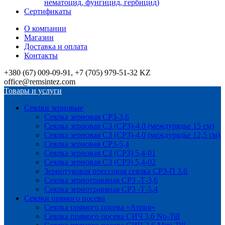
нематоцид, фунгицид, гербицид)
Сертификаты
О компании
Магазин
Доставка и оплата
Контакты
+380 (67) 009-09-91, +7 (705) 979-51-32 KZ
office@remsintez.com
Товары и услуги
Сеялки зерновые
Сеялка зерновая СРЗ-3,6
Сеялка зерновая СЗ (СРЗ)-4.0 (междурядье 15 см)
Сеялка зерновая СЗ (СРЗ)-4.0 (междурядье 12,5 см)
Сеялка зерновая СРЗ-5,4
Сеялка зерновая СЗ (СРЗ) 5,4-01
Сеялка зерновая СЗ (СРЗ) 5,4-02
Зернотуковая прессовая сеялка СРЗ-П 3.6
Сеялка зернотравяная СРЗ -Т-3,6
Сеялка зернотравяная СРЗ -Т-5,4
Сеялки прямого посева
Сеялка прямого посева «Атрия»
Сеялка прямого посева СИЧ 3,6 No-Till