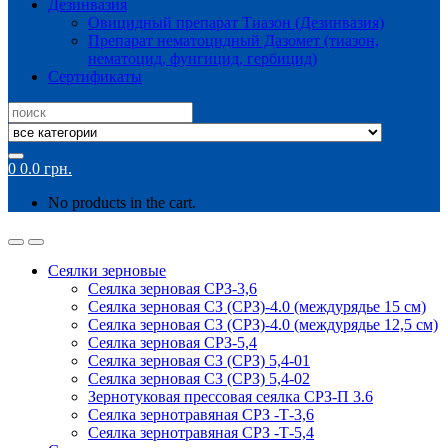
Дезинвазия
Овицидный препарат Тиазон (Дезинвазия)
Препарат нематоцидный Дазомет (тиазон,
нематоцид, фунгицид, гербицид)
Сертификаты
Search
for:
0
0.0
грн.
No products in the cart.
Сеялки зерновые
Сеялка зерновая СРЗ-3,6
Сеялка зерновая СЗ (СРЗ)-4.0 (междурядье 15 см)
Сеялка зерновая СЗ (СРЗ)-4.0 (междурядье 12,5 см)
Сеялка зерновая СРЗ-5,4
Сеялка зерновая СЗ (СРЗ) 5,4-01
Сеялка зерновая СЗ (СРЗ) 5,4-02
Зернотуковая прессовая сеялка СРЗ-П 3.6
Сеялка зернотравяная СРЗ -Т-3,6
Сеялка зернотравяная СРЗ -Т-5,4