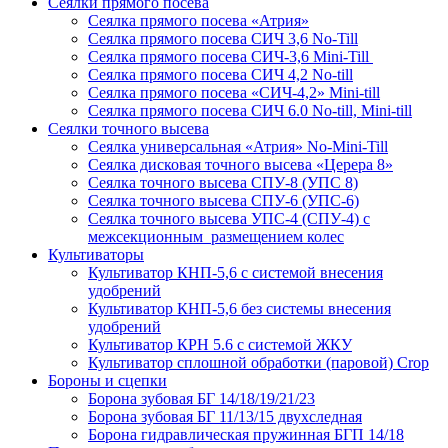
Сеялки прямого посева
Сеялка прямого посева «Атрия»
Сеялка прямого посева СИЧ 3,6 No-Till
Сеялка прямого посева СИЧ-3,6 Mini-Till
Сеялка прямого посева СИЧ 4,2 No-till
Сеялка прямого посева «СИЧ-4,2» Mini-till
Сеялка прямого посева СИЧ 6.0 No-till, Mini-till
Сеялки точного высева
Сеялка универсальная «Атрия» No-Mini-Till
Сеялка дисковая точного высева «Церера 8»
Сеялка точного высева СПУ-8 (УПС 8)
Сеялка точного высева СПУ-6 (УПС-6)
Сеялка точного высева УПС-4 (СПУ-4) с
межсекционным размещением колес
Культиваторы
Культиватор КНП-5,6 с системой внесения
удобрений
Культиватор КНП-5,6 без системы внесения
удобрений
Культиватор КРН 5.6 с системой ЖКУ
Культиватор сплошной обработки (паровой) Crop
Бороны и сцепки
Борона зубовая БГ 14/18/19/21/23
Борона зубовая БГ 11/13/15 двухследная
Борона гидравлическая пружинная БГП 14/18