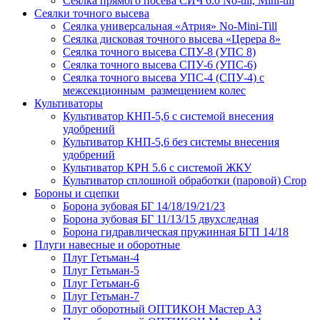
Сеялка прямого посева СИЧ 6.0 No-till, Mini-till
Сеялки точного высева
Сеялка универсальная «Атрия» No-Mini-Till
Сеялка дисковая точного высева «Церера 8»
Сеялка точного высева СПУ-8 (УПС 8)
Сеялка точного высева СПУ-6 (УПС-6)
Сеялка точного высева УПС-4 (СПУ-4) с
межсекционным размещением колес
Культиваторы
Культиватор КНП-5,6 с системой внесения
удобрений
Культиватор КНП-5,6 без системы внесения
удобрений
Культиватор КРН 5.6 с системой ЖКУ
Культиватор сплошной обработки (паровой) Crop
Бороны и сцепки
Борона зубовая БГ 14/18/19/21/23
Борона зубовая БГ 11/13/15 двухследная
Борона гидравлическая пружинная БГП 14/18
Плуги навесные и оборотные
Плуг Гетьман-4
Плуг Гетьман-5
Плуг Гетьман-6
Плуг Гетьман-7
Плуг оборотный ОПТИКОН Мастер А3