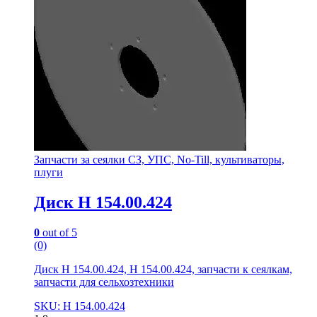
Запчасти за сеялки СЗ, УПС, No-Till, культиваторы,
плуги
Диск Н 154.00.424
0
out of 5
(0)
Диск Н 154.00.424, Н 154.00.424, запчасти к сеялкам,
запчасти для сельхозтехники
SKU: Н 154.00.424