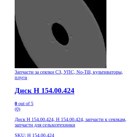
Запчасти за сеялки СЗ, УПС, No-Till, культиваторы,
плуги
Диск Н 154.00.424
0
out of 5
(0)
Диск Н 154.00.424, Н 154.00.424, запчасти к сеялкам,
запчасти для сельхозтехники
SKU: Н 154.00.424