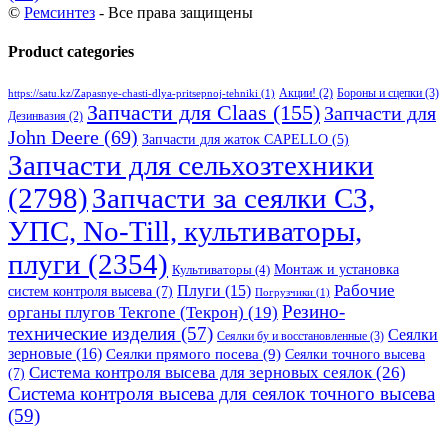
©
Ремсинтез
- Все права защищены
Product categories
Бороны и сцепки
(3)
Акции!
(2)
https://satu.kz/Zapasnye-chasti-dlya-pritsepnoj-tehniki
(1)
Запчасти для Claas
(155)
Запчасти для
Дезинвазия
(2)
John Deere
(69)
Запчасти для жаток CAPELLO
(5)
Запчасти для сельхозтехники
(2798)
Запчасти за сеялки СЗ,
УПС, No-Till, культиваторы,
плуги
(2354)
Монтаж и установка
Культиваторы
(4)
Рабочие
Плуги
(15)
систем контроля высева
(7)
Погрузчики
(1)
Резино-
органы плугов Текrоne (Текрон)
(19)
технические изделия
(57)
Сеялки
Сеялки бу и восстановленные
(3)
зерновые
(16)
Сеялки прямого посева
(9)
Сеялки точного высева
Система контроля высева для зерновых сеялок
(26)
(7)
Система контроля высева для сеялок точного высева
(59)