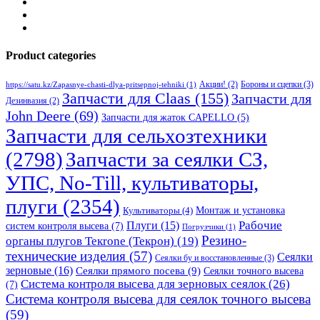
Product categories
Бороны и сцепки
(3)
Акции!
(2)
https://satu.kz/Zapasnye-chasti-dlya-pritsepnoj-tehniki
(1)
Запчасти для Claas
(155)
Запчасти для
Дезинвазия
(2)
John Deere
(69)
Запчасти для жаток CAPELLO
(5)
Запчасти для сельхозтехники
(2798)
Запчасти за сеялки СЗ,
УПС, No-Till, культиваторы,
плуги
(2354)
Монтаж и установка
Культиваторы
(4)
Рабочие
Плуги
(15)
систем контроля высева
(7)
Погрузчики
(1)
Резино-
органы плугов Текrоne (Текрон)
(19)
технические изделия
(57)
Сеялки
Сеялки бу и восстановленные
(3)
зерновые
(16)
Сеялки прямого посева
(9)
Сеялки точного высева
Система контроля высева для зерновых сеялок
(26)
(7)
Система контроля высева для сеялок точного высева
(59)