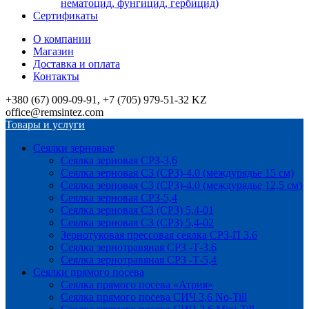
нематоцид, фунгицид, гербицид)
Сертификаты
О компании
Магазин
Доставка и оплата
Контакты
+380 (67) 009-09-91, +7 (705) 979-51-32 KZ
office@remsintez.com
Товары и услуги
Сеялки зерновые
Сеялка зерновая СРЗ-3,6
Сеялка зерновая СЗ (СРЗ)-4.0 (междурядье 15 см)
Сеялка зерновая СЗ (СРЗ)-4.0 (междурядье 12,5 см)
Сеялка зерновая СРЗ-5,4
Сеялка зерновая СЗ (СРЗ) 5,4-01
Сеялка зерновая СЗ (СРЗ) 5,4-02
Зернотуковая прессовая сеялка СРЗ-П 3.6
Сеялка зернотравяная СРЗ -Т-3,6
Сеялка зернотравяная СРЗ -Т-5,4
Сеялки прямого посева
Сеялка прямого посева «Атрия»
Сеялка прямого посева СИЧ 3,6 No-Till