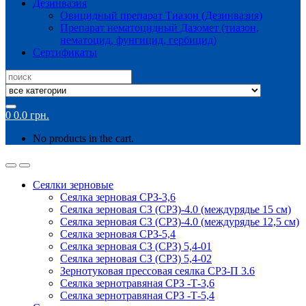
Дезинвазия
Овицидный препарат Тиазон (Дезинвазия)
Препарат нематоцидный Дазомет (тиазон,
нематоцид, фунгицид, гербицид)
Сертификаты
Search
for:
0
0.0
грн.
No products in the cart.
Сеялки зерновые
Сеялка зерновая СРЗ-3,6
Сеялка зерновая СЗ (СРЗ)-4.0 (междурядье 15 см)
Сеялка зерновая СЗ (СРЗ)-4.0 (междурядье 12,5 см)
Сеялка зерновая СРЗ-5,4
Сеялка зерновая СЗ (СРЗ) 5,4-01
Сеялка зерновая СЗ (СРЗ) 5,4-02
Зернотуковая прессовая сеялка СРЗ-П 3.6
Сеялка зернотравяная СРЗ -Т-3,6
Сеялка зернотравяная СРЗ -Т-5,4