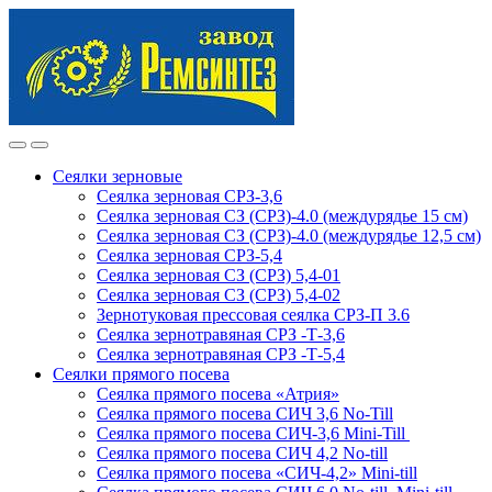
Skip
Skip
to
to
navigation
content
Сеялки зерновые
Сеялка зерновая СРЗ-3,6
Сеялка зерновая СЗ (СРЗ)-4.0 (междурядье 15 см)
Сеялка зерновая СЗ (СРЗ)-4.0 (междурядье 12,5 см)
Сеялка зерновая СРЗ-5,4
Сеялка зерновая СЗ (СРЗ) 5,4-01
Сеялка зерновая СЗ (СРЗ) 5,4-02
Зернотуковая прессовая сеялка СРЗ-П 3.6
Сеялка зернотравяная СРЗ -Т-3,6
Сеялка зернотравяная СРЗ -Т-5,4
Сеялки прямого посева
Сеялка прямого посева «Атрия»
Сеялка прямого посева СИЧ 3,6 No-Till
Сеялка прямого посева СИЧ-3,6 Mini-Till
Сеялка прямого посева СИЧ 4,2 No-till
Сеялка прямого посева «СИЧ-4,2» Mini-till