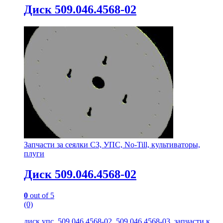
Диск 509.046.4568-02
Запчасти за сеялки СЗ, УПС, No-Till, культиваторы,
плуги
Диск 509.046.4568-02
0
out of 5
(0)
диск упс, 509.046.4568-02, 509.046.4568-03, запчасти к