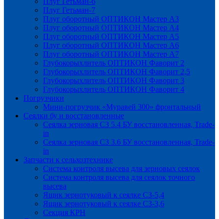
Плуг Гетьман-6
Плуг Гетьман-7
Плуг оборотный ОПТИКОН Мастер А3
Плуг оборотный ОПТИКОН Мастер А4
Плуг оборотный ОПТИКОН Мастер А5
Плуг оборотный ОПТИКОН Мастер А6
Плуг оборотный ОПТИКОН Мастер А7
Глубокорыхлитель ОПТИКОН Фаворит 2
Глубокорыхлитель ОПТИКОН Фаворит 2,5
Глубокорыхлитель ОПТИКОН Фаворит 3
Глубокорыхлитель ОПТИКОН Фаворит 4
Погрузчики
Мини-погрузчик «Муравей 300» фронтальный
Сеялки бу и восстановленные
Сеялка зерновая СЗ 5.4 БУ восстановленная, Trade-
in
Сеялка зерновая СЗ 3.6 БУ восстановленная, Trade-
in
Запчасти к сельхозтехнике
Система контроля высева для зерновых сеялок
Система контроля высева для сеялок точного
высева
Ящик зернотуковый к сеялке СЗ-5,4
Ящик зернотуковый к сеялке СЗ-3,6
Секция КРН