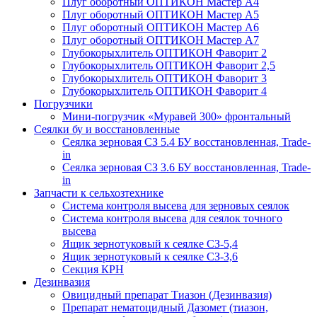
Плуг оборотный ОПТИКОН Мастер А4
Плуг оборотный ОПТИКОН Мастер А5
Плуг оборотный ОПТИКОН Мастер А6
Плуг оборотный ОПТИКОН Мастер А7
Глубокорыхлитель ОПТИКОН Фаворит 2
Глубокорыхлитель ОПТИКОН Фаворит 2,5
Глубокорыхлитель ОПТИКОН Фаворит 3
Глубокорыхлитель ОПТИКОН Фаворит 4
Погрузчики
Мини-погрузчик «Муравей 300» фронтальный
Сеялки бу и восстановленные
Сеялка зерновая СЗ 5.4 БУ восстановленная, Trade-
in
Сеялка зерновая СЗ 3.6 БУ восстановленная, Trade-
in
Запчасти к сельхозтехнике
Система контроля высева для зерновых сеялок
Система контроля высева для сеялок точного
высева
Ящик зернотуковый к сеялке СЗ-5,4
Ящик зернотуковый к сеялке СЗ-3,6
Секция КРН
Дезинвазия
Овицидный препарат Тиазон (Дезинвазия)
Препарат нематоцидный Дазомет (тиазон,