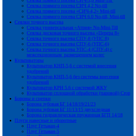
Сеялка прямого посева СИЧ-3,6 Mini-Till
Сеялка прямого посева СИЧ 4,2 No-till
Сеялка прямого посева «СИЧ-4,2» Mini-till
Сеялка прямого посева СИЧ 6.0 No-till, Mini-till
Сеялки точного высева
Сеялка универсальная «Атрия» No-Mini-Till
Сеялка дисковая точного высева «Церера 8»
Сеялка точного высева СПУ-8 (УПС 8)
Сеялка точного высева СПУ-6 (УПС-6)
Сеялка точного высева УПС-4 (СПУ-4) с
межсекционным размещением колес
Культиваторы
Культиватор КНП-5,6 с системой внесения
удобрений
Культиватор КНП-5,6 без системы внесения
удобрений
Культиватор КРН 5.6 с системой ЖКУ
Культиватор сплошной обработки (паровой) Crop
Бороны и сцепки
Борона зубовая БГ 14/18/19/21/23
Борона зубовая БГ 11/13/15 двухследная
Борона гидравлическая пружинная БГП 14/18
Плуги навесные и оборотные
Плуг Гетьман-4
Плуг Гетьман-5