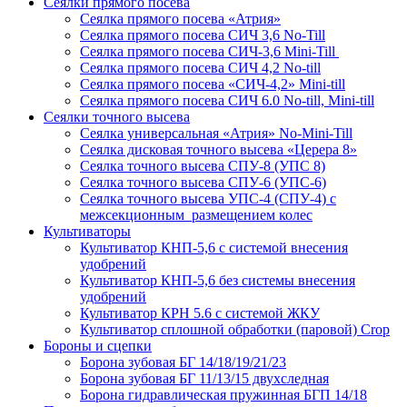
Сеялки прямого посева
Сеялка прямого посева «Атрия»
Сеялка прямого посева СИЧ 3,6 No-Till
Сеялка прямого посева СИЧ-3,6 Mini-Till
Сеялка прямого посева СИЧ 4,2 No-till
Сеялка прямого посева «СИЧ-4,2» Mini-till
Сеялка прямого посева СИЧ 6.0 No-till, Mini-till
Сеялки точного высева
Сеялка универсальная «Атрия» No-Mini-Till
Сеялка дисковая точного высева «Церера 8»
Сеялка точного высева СПУ-8 (УПС 8)
Сеялка точного высева СПУ-6 (УПС-6)
Сеялка точного высева УПС-4 (СПУ-4) с
межсекционным размещением колес
Культиваторы
Культиватор КНП-5,6 с системой внесения
удобрений
Культиватор КНП-5,6 без системы внесения
удобрений
Культиватор КРН 5.6 с системой ЖКУ
Культиватор сплошной обработки (паровой) Crop
Бороны и сцепки
Борона зубовая БГ 14/18/19/21/23
Борона зубовая БГ 11/13/15 двухследная
Борона гидравлическая пружинная БГП 14/18