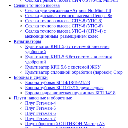
Сеялка прямого посева СИЧ 6.0 No-till, Mini-till
Сеялки точного высева
Сеялка универсальная «Атрия» No-Mini-Till
Сеялка дисковая точного высева «Церера 8»
Сеялка точного высева СПУ-8 (УПС 8)
Сеялка точного высева СПУ-6 (УПС-6)
Сеялка точного высева УПС-4 (СПУ-4) с
межсекционным размещением колес
Культиваторы
Культиватор КНП-5,6 с системой внесения
удобрений
Культиватор КНП-5,6 без системы внесения
удобрений
Культиватор КРН 5.6 с системой ЖКУ
Культиватор сплошной обработки (паровой) Crop
Бороны и сцепки
Борона зубовая БГ 14/18/19/21/23
Борона зубовая БГ 11/13/15 двухследная
Борона гидравлическая пружинная БГП 14/18
Плуги навесные и оборотные
Плуг Гетьман-4
Плуг Гетьман-5
Плуг Гетьман-6
Плуг Гетьман-7
Плуг оборотный ОПТИКОН Мастер А3