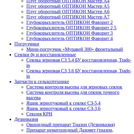
Плуг оборотный ОПТИКОН Мастер А4
Плуг оборотный ОПТИКОН Мастер А5
Плуг оборотный ОПТИКОН Мастер А6
Плуг оборотный ОПТИКОН Мастер А7
Глубокорыхлитель ОПТИКОН Фаворит 2
Глубокорыхлитель ОПТИКОН Фаворит 2,5
Глубокорыхлитель ОПТИКОН Фаворит 3
Глубокорыхлитель ОПТИКОН Фаворит 4
Погрузчики
Мини-погрузчик «Муравей 300» фронтальный
Сеялки бу и восстановленные
Сеялка зерновая СЗ 5.4 БУ восстановленная, Trade-
in
Сеялка зерновая СЗ 3.6 БУ восстановленная, Trade-
in
Запчасти к сельхозтехнике
Система контроля высева для зерновых сеялок
Система контроля высева для сеялок точного
высева
Ящик зернотуковый к сеялке СЗ-5,4
Ящик зернотуковый к сеялке СЗ-3,6
Секция КРН
Дезинвазия
Овицидный препарат Тиазон (Дезинвазия)
Препарат нематоцидный Дазомет (тиазон,