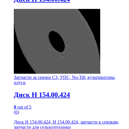
Запчасти за сеялки СЗ, УПС, No-Till, культиваторы,
плуги
Диск Н 154.00.424
0
out of 5
(0)
Диск Н 154.00.424, Н 154.00.424, запчасти к сеялкам,
запчасти для сельхозтехники