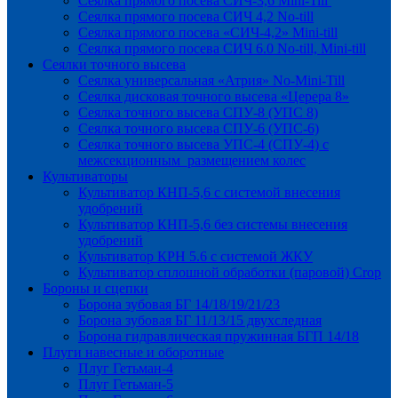
Сеялка прямого посева СИЧ-3,6 Mini-Till
Сеялка прямого посева СИЧ 4,2 No-till
Сеялка прямого посева «СИЧ-4,2» Mini-till
Сеялка прямого посева СИЧ 6.0 No-till, Mini-till
Сеялки точного высева
Сеялка универсальная «Атрия» No-Mini-Till
Сеялка дисковая точного высева «Церера 8»
Сеялка точного высева СПУ-8 (УПС 8)
Сеялка точного высева СПУ-6 (УПС-6)
Сеялка точного высева УПС-4 (СПУ-4) с
межсекционным размещением колес
Культиваторы
Культиватор КНП-5,6 с системой внесения
удобрений
Культиватор КНП-5,6 без системы внесения
удобрений
Культиватор КРН 5.6 с системой ЖКУ
Культиватор сплошной обработки (паровой) Crop
Бороны и сцепки
Борона зубовая БГ 14/18/19/21/23
Борона зубовая БГ 11/13/15 двухследная
Борона гидравлическая пружинная БГП 14/18
Плуги навесные и оборотные
Плуг Гетьман-4
Плуг Гетьман-5