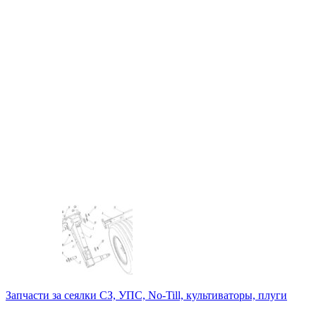
Запчасти за сеялки СЗ, УПС, No-Till, культиваторы, плуги