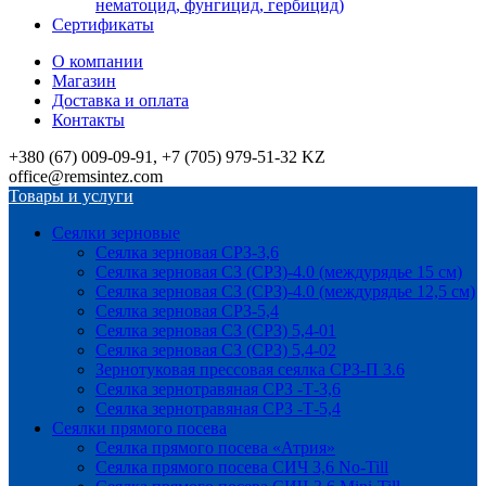
нематоцид, фунгицид, гербицид)
Сертификаты
О компании
Магазин
Доставка и оплата
Контакты
+380 (67) 009-09-91, +7 (705) 979-51-32 KZ
office@remsintez.com
Товары и услуги
Сеялки зерновые
Сеялка зерновая СРЗ-3,6
Сеялка зерновая СЗ (СРЗ)-4.0 (междурядье 15 см)
Сеялка зерновая СЗ (СРЗ)-4.0 (междурядье 12,5 см)
Сеялка зерновая СРЗ-5,4
Сеялка зерновая СЗ (СРЗ) 5,4-01
Сеялка зерновая СЗ (СРЗ) 5,4-02
Зернотуковая прессовая сеялка СРЗ-П 3.6
Сеялка зернотравяная СРЗ -Т-3,6
Сеялка зернотравяная СРЗ -Т-5,4
Сеялки прямого посева
Сеялка прямого посева «Атрия»
Сеялка прямого посева СИЧ 3,6 No-Till