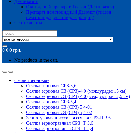
Дезинвазия
Овицидный препарат Тиазон (Дезинвазия)
Препарат нематоцидный Дазомет (тиазон,
нематоцид, фунгицид, гербицид)
Сертификаты
Search
for:
0
0.0
грн.
No products in the cart.
Сеялки зерновые
Сеялка зерновая СРЗ-3,6
Сеялка зерновая СЗ (СРЗ)-4.0 (междурядье 15 см)
Сеялка зерновая СЗ (СРЗ)-4.0 (междурядье 12,5 см)
Сеялка зерновая СРЗ-5,4
Сеялка зерновая СЗ (СРЗ) 5,4-01
Сеялка зерновая СЗ (СРЗ) 5,4-02
Зернотуковая прессовая сеялка СРЗ-П 3.6
Сеялка зернотравяная СРЗ -Т-3,6
Сеялка зернотравяная СРЗ -Т-5,4