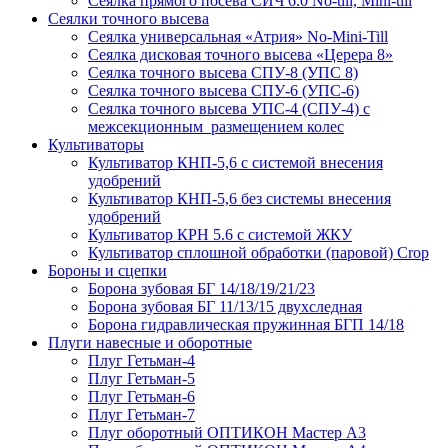
Сеялка прямого посева СИЧ 6.0 No-till, Mini-till
Сеялки точного высева
Сеялка универсальная «Атрия» No-Mini-Till
Сеялка дисковая точного высева «Церера 8»
Сеялка точного высева СПУ-8 (УПС 8)
Сеялка точного высева СПУ-6 (УПС-6)
Сеялка точного высева УПС-4 (СПУ-4) с
межсекционным размещением колес
Культиваторы
Культиватор КНП-5,6 с системой внесения
удобрений
Культиватор КНП-5,6 без системы внесения
удобрений
Культиватор КРН 5.6 с системой ЖКУ
Культиватор сплошной обработки (паровой) Crop
Бороны и сцепки
Борона зубовая БГ 14/18/19/21/23
Борона зубовая БГ 11/13/15 двухследная
Борона гидравлическая пружинная БГП 14/18
Плуги навесные и оборотные
Плуг Гетьман-4
Плуг Гетьман-5
Плуг Гетьман-6
Плуг Гетьман-7
Плуг оборотный ОПТИКОН Мастер А3