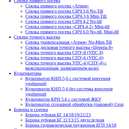
Сеялки прямого посева
Сеялка прямого посева «Атрия»
Сеялка прямого посева СИЧ 3,6 No-Till
Сеялка прямого посева СИЧ-3,6 Mini-Till
Сеялка прямого посева СИЧ 4,2 No-till
Сеялка прямого посева «СИЧ-4,2» Mini-till
Сеялка прямого посева СИЧ 6.0 No-till, Mini-till
Сеялки точного высева
Сеялка универсальная «Атрия» No-Mini-Till
Сеялка дисковая точного высева «Церера 8»
Сеялка точного высева СПУ-8 (УПС 8)
Сеялка точного высева СПУ-6 (УПС-6)
Сеялка точного высева УПС-4 (СПУ-4) с
межсекционным размещением колес
Культиваторы
Культиватор КНП-5,6 с системой внесения
удобрений
Культиватор КНП-5,6 без системы внесения
удобрений
Культиватор КРН 5.6 с системой ЖКУ
Культиватор сплошной обработки (паровой) Crop
Бороны и сцепки
Борона зубовая БГ 14/18/19/21/23
Борона зубовая БГ 11/13/15 двухследная
Борона гидравлическая пружинная БГП 14/18