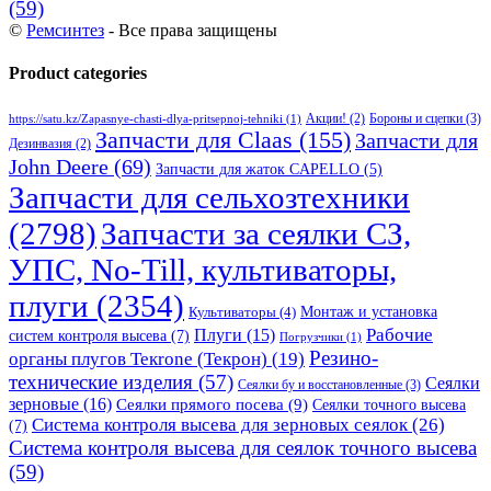
(59)
©
Ремсинтез
- Все права защищены
Product categories
Бороны и сцепки
(3)
Акции!
(2)
https://satu.kz/Zapasnye-chasti-dlya-pritsepnoj-tehniki
(1)
Запчасти для Claas
(155)
Запчасти для
Дезинвазия
(2)
John Deere
(69)
Запчасти для жаток CAPELLO
(5)
Запчасти для сельхозтехники
(2798)
Запчасти за сеялки СЗ,
УПС, No-Till, культиваторы,
плуги
(2354)
Монтаж и установка
Культиваторы
(4)
Рабочие
Плуги
(15)
систем контроля высева
(7)
Погрузчики
(1)
Резино-
органы плугов Текrоne (Текрон)
(19)
технические изделия
(57)
Сеялки
Сеялки бу и восстановленные
(3)
зерновые
(16)
Сеялки прямого посева
(9)
Сеялки точного высева
Система контроля высева для зерновых сеялок
(26)
(7)
Система контроля высева для сеялок точного высева
(59)