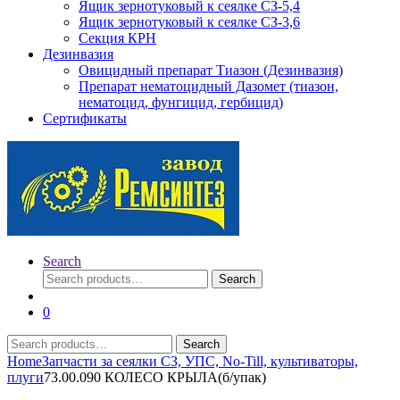
Ящик зернотуковый к сеялке СЗ-5,4
Ящик зернотуковый к сеялке СЗ-3,6
Секция КРН
Дезинвазия
Овицидный препарат Тиазон (Дезинвазия)
Препарат нематоцидный Дазомет (тиазон,
нематоцид, фунгицид, гербицид)
Сертификаты
Search
Search
Search
for:
0
Search
Search
for:
Home
Запчасти за сеялки СЗ, УПС, No-Till, культиваторы,
плуги
73.00.090 КОЛЕСО КРЫЛА(б/упак)