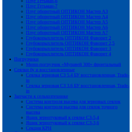
Плуг Гетьман-6
Плуг Гетьман-7
Плуг оборотный ОПТИКОН Мастер А3
Плуг оборотный ОПТИКОН Мастер А4
Плуг оборотный ОПТИКОН Мастер А5
Плуг оборотный ОПТИКОН Мастер А6
Плуг оборотный ОПТИКОН Мастер А7
Глубокорыхлитель ОПТИКОН Фаворит 2
Глубокорыхлитель ОПТИКОН Фаворит 2,5
Глубокорыхлитель ОПТИКОН Фаворит 3
Глубокорыхлитель ОПТИКОН Фаворит 4
Погрузчики
Мини-погрузчик «Муравей 300» фронтальный
Сеялки бу и восстановленные
Сеялка зерновая СЗ 5.4 БУ восстановленная, Trade-
in
Сеялка зерновая СЗ 3.6 БУ восстановленная, Trade-
in
Запчасти к сельхозтехнике
Система контроля высева для зерновых сеялок
Система контроля высева для сеялок точного
высева
Ящик зернотуковый к сеялке СЗ-5,4
Ящик зернотуковый к сеялке СЗ-3,6
Секция КРН