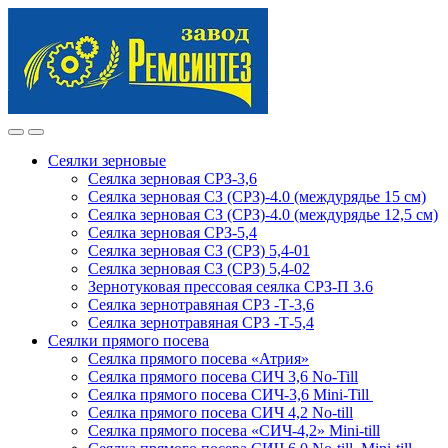
Skip
Skip
to
to
navigation
content
Сеялки зерновые
Сеялка зерновая СРЗ-3,6
Сеялка зерновая СЗ (СРЗ)-4.0 (междурядье 15 см)
Сеялка зерновая СЗ (СРЗ)-4.0 (междурядье 12,5 см)
Сеялка зерновая СРЗ-5,4
Сеялка зерновая СЗ (СРЗ) 5,4-01
Сеялка зерновая СЗ (СРЗ) 5,4-02
Зернотуковая прессовая сеялка СРЗ-П 3.6
Сеялка зернотравяная СРЗ -Т-3,6
Сеялка зернотравяная СРЗ -Т-5,4
Сеялки прямого посева
Сеялка прямого посева «Атрия»
Сеялка прямого посева СИЧ 3,6 No-Till
Сеялка прямого посева СИЧ-3,6 Mini-Till
Сеялка прямого посева СИЧ 4,2 No-till
Сеялка прямого посева «СИЧ-4,2» Mini-till