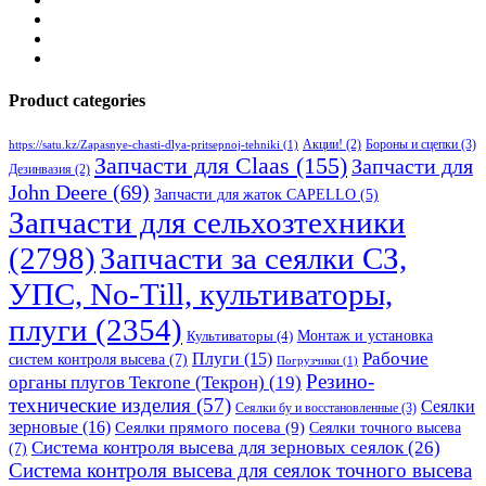
Product categories
Бороны и сцепки
(3)
Акции!
(2)
https://satu.kz/Zapasnye-chasti-dlya-pritsepnoj-tehniki
(1)
Запчасти для Claas
(155)
Запчасти для
Дезинвазия
(2)
John Deere
(69)
Запчасти для жаток CAPELLO
(5)
Запчасти для сельхозтехники
(2798)
Запчасти за сеялки СЗ,
УПС, No-Till, культиваторы,
плуги
(2354)
Монтаж и установка
Культиваторы
(4)
Рабочие
Плуги
(15)
систем контроля высева
(7)
Погрузчики
(1)
Резино-
органы плугов Текrоne (Текрон)
(19)
технические изделия
(57)
Сеялки
Сеялки бу и восстановленные
(3)
зерновые
(16)
Сеялки прямого посева
(9)
Сеялки точного высева
Система контроля высева для зерновых сеялок
(26)
(7)
Система контроля высева для сеялок точного высева