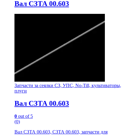
Вал СЗТА 00.603
Запчасти за сеялки СЗ, УПС, No-Till, культиваторы,
плуги
Вал СЗТА 00.603
0
out of 5
(0)
Вал СЗТА 00.603, СЗТА 00.603, запчасти для