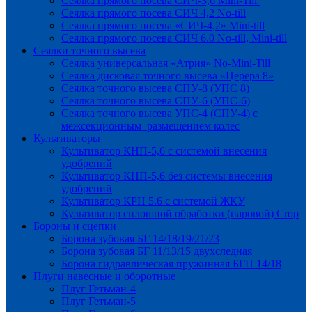
Сеялка прямого посева СИЧ-3,6 Mini-Till
Сеялка прямого посева СИЧ 4,2 No-till
Сеялка прямого посева «СИЧ-4,2» Mini-till
Сеялка прямого посева СИЧ 6.0 No-till, Mini-till
Сеялки точного высева
Сеялка универсальная «Атрия» No-Mini-Till
Сеялка дисковая точного высева «Церера 8»
Сеялка точного высева СПУ-8 (УПС 8)
Сеялка точного высева СПУ-6 (УПС-6)
Сеялка точного высева УПС-4 (СПУ-4) с
межсекционным размещением колес
Культиваторы
Культиватор КНП-5,6 с системой внесения
удобрений
Культиватор КНП-5,6 без системы внесения
удобрений
Культиватор КРН 5.6 с системой ЖКУ
Культиватор сплошной обработки (паровой) Crop
Бороны и сцепки
Борона зубовая БГ 14/18/19/21/23
Борона зубовая БГ 11/13/15 двухследная
Борона гидравлическая пружинная БГП 14/18
Плуги навесные и оборотные
Плуг Гетьман-4
Плуг Гетьман-5