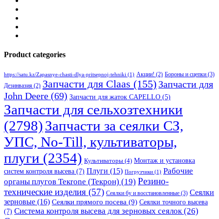
Product categories
Бороны и сцепки
(3)
Акции!
(2)
https://satu.kz/Zapasnye-chasti-dlya-pritsepnoj-tehniki
(1)
Запчасти для Claas
(155)
Запчасти для
Дезинвазия
(2)
John Deere
(69)
Запчасти для жаток CAPELLO
(5)
Запчасти для сельхозтехники
(2798)
Запчасти за сеялки СЗ,
УПС, No-Till, культиваторы,
плуги
(2354)
Монтаж и установка
Культиваторы
(4)
Рабочие
Плуги
(15)
систем контроля высева
(7)
Погрузчики
(1)
Резино-
органы плугов Текrоne (Текрон)
(19)
технические изделия
(57)
Сеялки
Сеялки бу и восстановленные
(3)
зерновые
(16)
Сеялки прямого посева
(9)
Сеялки точного высева
Система контроля высева для зерновых сеялок
(26)
(7)