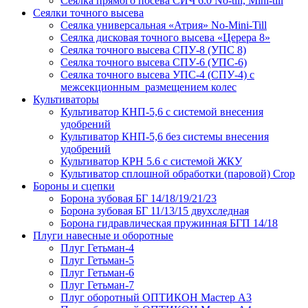
Сеялка прямого посева СИЧ 6.0 No-till, Mini-till
Сеялки точного высева
Сеялка универсальная «Атрия» No-Mini-Till
Сеялка дисковая точного высева «Церера 8»
Сеялка точного высева СПУ-8 (УПС 8)
Сеялка точного высева СПУ-6 (УПС-6)
Сеялка точного высева УПС-4 (СПУ-4) с
межсекционным размещением колес
Культиваторы
Культиватор КНП-5,6 с системой внесения
удобрений
Культиватор КНП-5,6 без системы внесения
удобрений
Культиватор КРН 5.6 с системой ЖКУ
Культиватор сплошной обработки (паровой) Crop
Бороны и сцепки
Борона зубовая БГ 14/18/19/21/23
Борона зубовая БГ 11/13/15 двухследная
Борона гидравлическая пружинная БГП 14/18
Плуги навесные и оборотные
Плуг Гетьман-4
Плуг Гетьман-5
Плуг Гетьман-6
Плуг Гетьман-7
Плуг оборотный ОПТИКОН Мастер А3