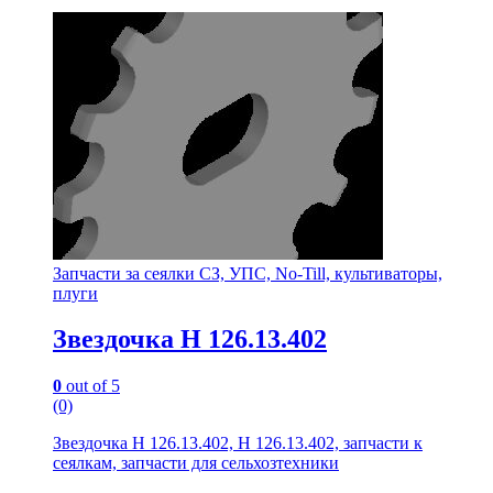
Запчасти за сеялки СЗ, УПС, No-Till, культиваторы,
плуги
Звездочка Н 126.13.402
0
out of 5
(0)
Звездочка Н 126.13.402, Н 126.13.402, запчасти к
сеялкам, запчасти для сельхозтехники