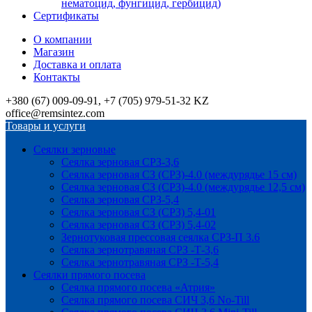
нематоцид, фунгицид, гербицид)
Сертификаты
О компании
Магазин
Доставка и оплата
Контакты
+380 (67) 009-09-91, +7 (705) 979-51-32 KZ
office@remsintez.com
Товары и услуги
Сеялки зерновые
Сеялка зерновая СРЗ-3,6
Сеялка зерновая СЗ (СРЗ)-4.0 (междурядье 15 см)
Сеялка зерновая СЗ (СРЗ)-4.0 (междурядье 12,5 см)
Сеялка зерновая СРЗ-5,4
Сеялка зерновая СЗ (СРЗ) 5,4-01
Сеялка зерновая СЗ (СРЗ) 5,4-02
Зернотуковая прессовая сеялка СРЗ-П 3.6
Сеялка зернотравяная СРЗ -Т-3,6
Сеялка зернотравяная СРЗ -Т-5,4
Сеялки прямого посева
Сеялка прямого посева «Атрия»
Сеялка прямого посева СИЧ 3,6 No-Till