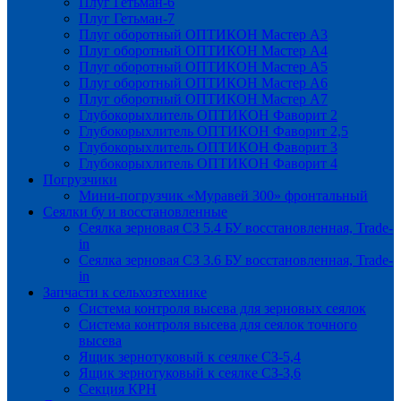
Плуг Гетьман-6
Плуг Гетьман-7
Плуг оборотный ОПТИКОН Мастер А3
Плуг оборотный ОПТИКОН Мастер А4
Плуг оборотный ОПТИКОН Мастер А5
Плуг оборотный ОПТИКОН Мастер А6
Плуг оборотный ОПТИКОН Мастер А7
Глубокорыхлитель ОПТИКОН Фаворит 2
Глубокорыхлитель ОПТИКОН Фаворит 2,5
Глубокорыхлитель ОПТИКОН Фаворит 3
Глубокорыхлитель ОПТИКОН Фаворит 4
Погрузчики
Мини-погрузчик «Муравей 300» фронтальный
Сеялки бу и восстановленные
Сеялка зерновая СЗ 5.4 БУ восстановленная, Trade-
in
Сеялка зерновая СЗ 3.6 БУ восстановленная, Trade-
in
Запчасти к сельхозтехнике
Система контроля высева для зерновых сеялок
Система контроля высева для сеялок точного
высева
Ящик зернотуковый к сеялке СЗ-5,4
Ящик зернотуковый к сеялке СЗ-3,6
Секция КРН