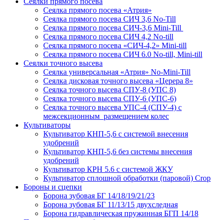
Сеялки прямого посева
Сеялка прямого посева «Атрия»
Сеялка прямого посева СИЧ 3,6 No-Till
Сеялка прямого посева СИЧ-3,6 Mini-Till
Сеялка прямого посева СИЧ 4,2 No-till
Сеялка прямого посева «СИЧ-4,2» Mini-till
Сеялка прямого посева СИЧ 6.0 No-till, Mini-till
Сеялки точного высева
Сеялка универсальная «Атрия» No-Mini-Till
Сеялка дисковая точного высева «Церера 8»
Сеялка точного высева СПУ-8 (УПС 8)
Сеялка точного высева СПУ-6 (УПС-6)
Сеялка точного высева УПС-4 (СПУ-4) с
межсекционным размещением колес
Культиваторы
Культиватор КНП-5,6 с системой внесения
удобрений
Культиватор КНП-5,6 без системы внесения
удобрений
Культиватор КРН 5.6 с системой ЖКУ
Культиватор сплошной обработки (паровой) Crop
Бороны и сцепки
Борона зубовая БГ 14/18/19/21/23
Борона зубовая БГ 11/13/15 двухследная
Борона гидравлическая пружинная БГП 14/18