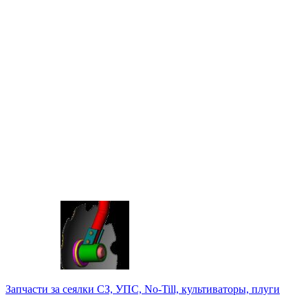
Запчасти за сеялки СЗ, УПС, No-Till, культиваторы, плуги