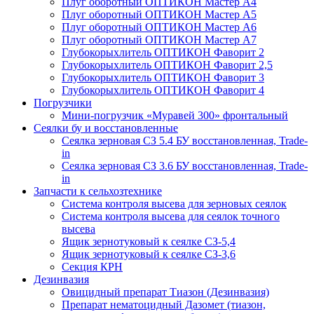
Плуг оборотный ОПТИКОН Мастер А4
Плуг оборотный ОПТИКОН Мастер А5
Плуг оборотный ОПТИКОН Мастер А6
Плуг оборотный ОПТИКОН Мастер А7
Глубокорыхлитель ОПТИКОН Фаворит 2
Глубокорыхлитель ОПТИКОН Фаворит 2,5
Глубокорыхлитель ОПТИКОН Фаворит 3
Глубокорыхлитель ОПТИКОН Фаворит 4
Погрузчики
Мини-погрузчик «Муравей 300» фронтальный
Сеялки бу и восстановленные
Сеялка зерновая СЗ 5.4 БУ восстановленная, Trade-
in
Сеялка зерновая СЗ 3.6 БУ восстановленная, Trade-
in
Запчасти к сельхозтехнике
Система контроля высева для зерновых сеялок
Система контроля высева для сеялок точного
высева
Ящик зернотуковый к сеялке СЗ-5,4
Ящик зернотуковый к сеялке СЗ-3,6
Секция КРН
Дезинвазия
Овицидный препарат Тиазон (Дезинвазия)
Препарат нематоцидный Дазомет (тиазон,