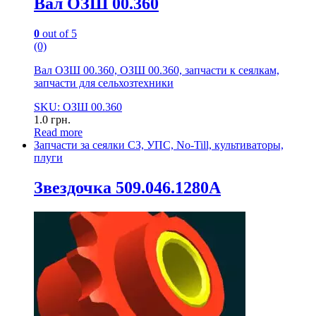
Вал ОЗШ 00.360
0
out of 5
(0)
Вал ОЗШ 00.360, ОЗШ 00.360, запчасти к сеялкам,
запчасти для сельхозтехники
SKU: ОЗШ 00.360
1.0
грн.
Read more
Запчасти за сеялки СЗ, УПС, No-Till, культиваторы,
плуги
Звездочка 509.046.1280А