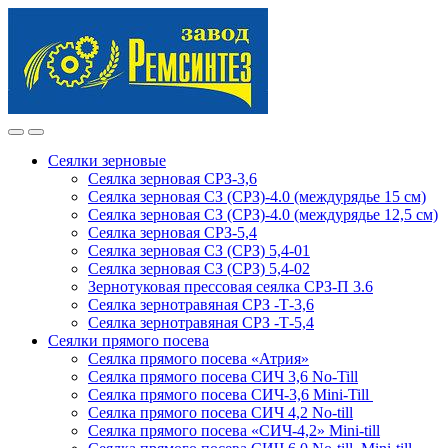
Skip
Skip
to
to
navigation
content
Сеялки зерновые
Сеялка зерновая СРЗ-3,6
Сеялка зерновая СЗ (СРЗ)-4.0 (междурядье 15 см)
Сеялка зерновая СЗ (СРЗ)-4.0 (междурядье 12,5 см)
Сеялка зерновая СРЗ-5,4
Сеялка зерновая СЗ (СРЗ) 5,4-01
Сеялка зерновая СЗ (СРЗ) 5,4-02
Зернотуковая прессовая сеялка СРЗ-П 3.6
Сеялка зернотравяная СРЗ -Т-3,6
Сеялка зернотравяная СРЗ -Т-5,4
Сеялки прямого посева
Сеялка прямого посева «Атрия»
Сеялка прямого посева СИЧ 3,6 No-Till
Сеялка прямого посева СИЧ-3,6 Mini-Till
Сеялка прямого посева СИЧ 4,2 No-till
Сеялка прямого посева «СИЧ-4,2» Mini-till