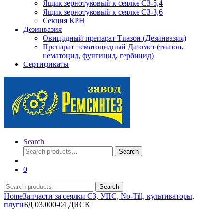
Ящик зернотуковый к сеялке СЗ-5,4
Ящик зернотуковый к сеялке СЗ-3,6
Секция КРН
Дезинвазия
Овицидный препарат Тиазон (Дезинвазия)
Препарат нематоцидный Дазомет (тиазон,
нематоцид, фунгицид, гербицид)
Сертификаты
Search
Search
Search
for:
0
Search
Search
for:
Home
Запчасти за сеялки СЗ, УПС, No-Till, культиваторы,
плуги
БД 03.000-04 ДИСК