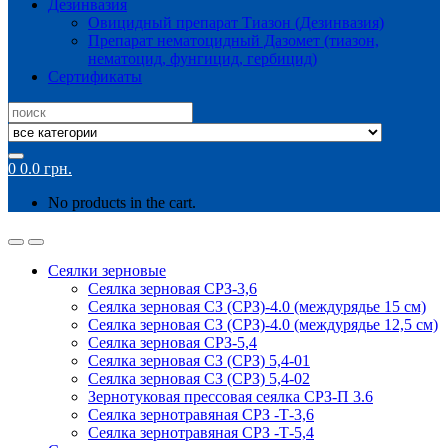
Дезинвазия
Овицидный препарат Тиазон (Дезинвазия)
Препарат нематоцидный Дазомет (тиазон,
нематоцид, фунгицид, гербицид)
Сертификаты
Search
for:
0
0.0
грн.
No products in the cart.
Сеялки зерновые
Сеялка зерновая СРЗ-3,6
Сеялка зерновая СЗ (СРЗ)-4.0 (междурядье 15 см)
Сеялка зерновая СЗ (СРЗ)-4.0 (междурядье 12,5 см)
Сеялка зерновая СРЗ-5,4
Сеялка зерновая СЗ (СРЗ) 5,4-01
Сеялка зерновая СЗ (СРЗ) 5,4-02
Зернотуковая прессовая сеялка СРЗ-П 3.6
Сеялка зернотравяная СРЗ -Т-3,6
Сеялка зернотравяная СРЗ -Т-5,4