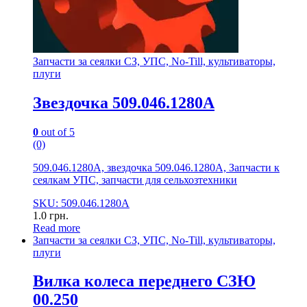
Запчасти за сеялки СЗ, УПС, No-Till, культиваторы,
плуги
Звездочка 509.046.1280А
0
out of 5
(0)
509.046.1280А, звездочка 509.046.1280А, Запчасти к
сеялкам УПС, запчасти для сельхозтехники
SKU: 509.046.1280А
1.0
грн.
Read more
Запчасти за сеялки СЗ, УПС, No-Till, культиваторы,
плуги
Вилка колеса переднего СЗЮ
00.250