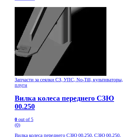
Запчасти за сеялки СЗ, УПС, No-Till, культиваторы,
плуги
Вилка колеса переднего СЗЮ
00.250
0
out of 5
(0)
Вилка колеса переднего СЗЮ 00.250, СЗЮ 00.250,