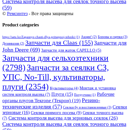
Система контроля высева для сеялок точного высева
(59)
©
Ремсинтез
- Все права защищены
Product categories
Бороны и сцепки
(3)
Акции!
(2)
https://satu.kz/Zapasnye-chasti-dlya-pritsepnoj-tehniki
(1)
Запчасти для Claas
(155)
Запчасти для
Дезинвазия
(2)
John Deere
(69)
Запчасти для жаток CAPELLO
(5)
Запчасти для сельхозтехники
(2798)
Запчасти за сеялки СЗ,
УПС, No-Till, культиваторы,
плуги
(2354)
Монтаж и установка
Культиваторы
(4)
Рабочие
Плуги
(15)
систем контроля высева
(7)
Погрузчики
(1)
Резино-
органы плугов Текrоne (Текрон)
(19)
технические изделия
(57)
Сеялки
Сеялки бу и восстановленные
(3)
зерновые
(16)
Сеялки прямого посева
(9)
Сеялки точного высева
Система контроля высева для зерновых сеялок
(26)
(7)
Система контроля высева для сеялок точного высева