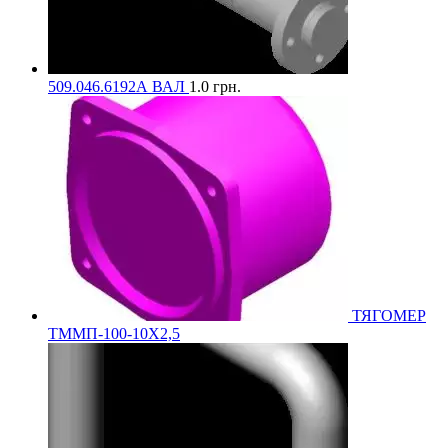
509.046.6192А ВАЛ
1.0
грн.
ТЯГОМЕР
ТММП-100-10Х2,5