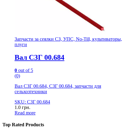
Запчасти за сеялки СЗ, УПС, No-Till, культиваторы,
плуги
Вал СЗГ 00.684
0
out of 5
(0)
Вал СЗГ 00.684, СЗГ 00.684, запчасти для
сельхозтехники
SKU: СЗГ 00.684
1.0
грн.
Read more
Top Rated Products