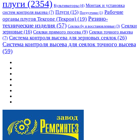
плуги
(2354)
Монтаж и установка
Культиваторы
(4)
Рабочие
Плуги
(15)
систем контроля высева
(7)
Погрузчики
(1)
Резино-
органы плугов Текrоne (Текрон)
(19)
технические изделия
(57)
Сеялки
Сеялки бу и восстановленные
(3)
зерновые
(16)
Сеялки прямого посева
(9)
Сеялки точного высева
Система контроля высева для зерновых сеялок
(26)
(7)
Система контроля высева для сеялок точного высева
(59)