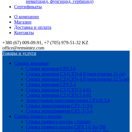
нематоцид, фунгицид, гербицид)
Сертификаты
О компании
Магазин
Доставка и оплата
Контакты
+380 (67) 009-09-91, +7 (705) 979-51-32 KZ
office@remsintez.com
Товары и услуги
Сеялки зерновые
Сеялка зерновая СРЗ-3,6
Сеялка зерновая СЗ (СРЗ)-4.0 (междурядье 15 см)
Сеялка зерновая СЗ (СРЗ)-4.0 (междурядье 12,5 см)
Сеялка зерновая СРЗ-5,4
Сеялка зерновая СЗ (СРЗ) 5,4-01
Сеялка зерновая СЗ (СРЗ) 5,4-02
Зернотуковая прессовая сеялка СРЗ-П 3.6
Сеялка зернотравяная СРЗ -Т-3,6
Сеялка зернотравяная СРЗ -Т-5,4
Сеялки прямого посева
Сеялка прямого посева «Атрия»
Сеялка прямого посева СИЧ 3,6 No-Till