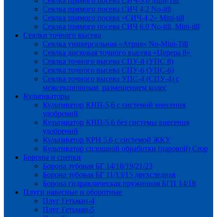
Сеялка прямого посева СИЧ-3,6 Mini-Till
Сеялка прямого посева СИЧ 4,2 No-till
Сеялка прямого посева «СИЧ-4,2» Mini-till
Сеялка прямого посева СИЧ 6.0 No-till, Mini-till
Сеялки точного высева
Сеялка универсальная «Атрия» No-Mini-Till
Сеялка дисковая точного высева «Церера 8»
Сеялка точного высева СПУ-8 (УПС 8)
Сеялка точного высева СПУ-6 (УПС-6)
Сеялка точного высева УПС-4 (СПУ-4) с
межсекционным размещением колес
Культиваторы
Культиватор КНП-5,6 с системой внесения
удобрений
Культиватор КНП-5,6 без системы внесения
удобрений
Культиватор КРН 5.6 с системой ЖКУ
Культиватор сплошной обработки (паровой) Crop
Бороны и сцепки
Борона зубовая БГ 14/18/19/21/23
Борона зубовая БГ 11/13/15 двухследная
Борона гидравлическая пружинная БГП 14/18
Плуги навесные и оборотные
Плуг Гетьман-4
Плуг Гетьман-5