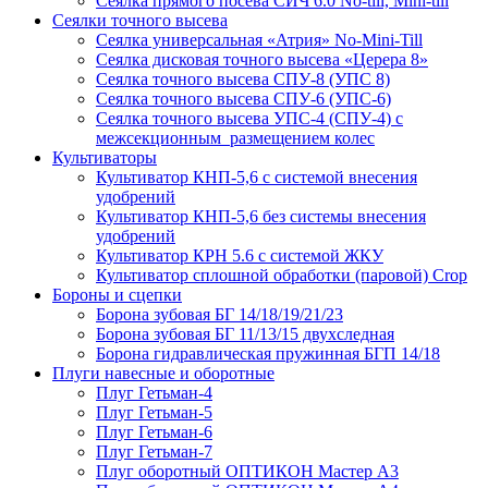
Сеялка прямого посева СИЧ 6.0 No-till, Mini-till
Сеялки точного высева
Сеялка универсальная «Атрия» No-Mini-Till
Сеялка дисковая точного высева «Церера 8»
Сеялка точного высева СПУ-8 (УПС 8)
Сеялка точного высева СПУ-6 (УПС-6)
Сеялка точного высева УПС-4 (СПУ-4) с
межсекционным размещением колес
Культиваторы
Культиватор КНП-5,6 с системой внесения
удобрений
Культиватор КНП-5,6 без системы внесения
удобрений
Культиватор КРН 5.6 с системой ЖКУ
Культиватор сплошной обработки (паровой) Crop
Бороны и сцепки
Борона зубовая БГ 14/18/19/21/23
Борона зубовая БГ 11/13/15 двухследная
Борона гидравлическая пружинная БГП 14/18
Плуги навесные и оборотные
Плуг Гетьман-4
Плуг Гетьман-5
Плуг Гетьман-6
Плуг Гетьман-7
Плуг оборотный ОПТИКОН Мастер А3