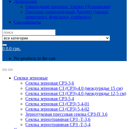
Дезинвазия
Овицидный препарат Тиазон (Дезинвазия)
Препарат нематоцидный Дазомет (тиазон,
нематоцид, фунгицид, гербицид)
Сертификаты
Search
for:
0
0.0
грн.
No products in the cart.
Сеялки зерновые
Сеялка зерновая СРЗ-3,6
Сеялка зерновая СЗ (СРЗ)-4.0 (междурядье 15 см)
Сеялка зерновая СЗ (СРЗ)-4.0 (междурядье 12,5 см)
Сеялка зерновая СРЗ-5,4
Сеялка зерновая СЗ (СРЗ) 5,4-01
Сеялка зерновая СЗ (СРЗ) 5,4-02
Зернотуковая прессовая сеялка СРЗ-П 3.6
Сеялка зернотравяная СРЗ -Т-3,6
Сеялка зернотравяная СРЗ -Т-5,4