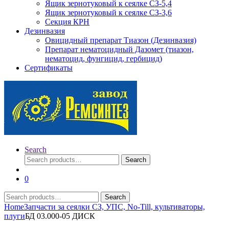
Ящик зернотуковый к сеялке СЗ-5,4
Ящик зернотуковый к сеялке СЗ-3,6
Секция КРН
Дезинвазия
Овицидный препарат Тиазон (Дезинвазия)
Препарат нематоцидный Дазомет (тиазон,
нематоцид, фунгицид, гербицид)
Сертификаты
Search
Search
Search
for:
0
Search
Search
for:
Home
Запчасти за сеялки СЗ, УПС, No-Till, культиваторы,
плуги
БД 03.000-05 ДИСК