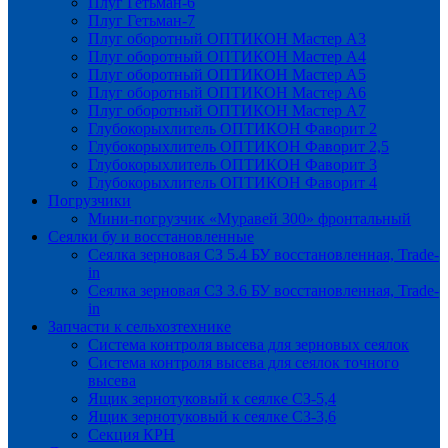
Плуг Гетьман-6
Плуг Гетьман-7
Плуг оборотный ОПТИКОН Мастер А3
Плуг оборотный ОПТИКОН Мастер А4
Плуг оборотный ОПТИКОН Мастер А5
Плуг оборотный ОПТИКОН Мастер А6
Плуг оборотный ОПТИКОН Мастер А7
Глубокорыхлитель ОПТИКОН Фаворит 2
Глубокорыхлитель ОПТИКОН Фаворит 2,5
Глубокорыхлитель ОПТИКОН Фаворит 3
Глубокорыхлитель ОПТИКОН Фаворит 4
Погрузчики
Мини-погрузчик «Муравей 300» фронтальный
Сеялки бу и восстановленные
Сеялка зерновая СЗ 5.4 БУ восстановленная, Trade-
in
Сеялка зерновая СЗ 3.6 БУ восстановленная, Trade-
in
Запчасти к сельхозтехнике
Система контроля высева для зерновых сеялок
Система контроля высева для сеялок точного
высева
Ящик зернотуковый к сеялке СЗ-5,4
Ящик зернотуковый к сеялке СЗ-3,6
Секция КРН