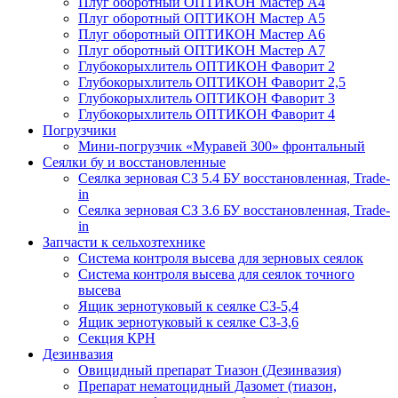
Плуг оборотный ОПТИКОН Мастер А4
Плуг оборотный ОПТИКОН Мастер А5
Плуг оборотный ОПТИКОН Мастер А6
Плуг оборотный ОПТИКОН Мастер А7
Глубокорыхлитель ОПТИКОН Фаворит 2
Глубокорыхлитель ОПТИКОН Фаворит 2,5
Глубокорыхлитель ОПТИКОН Фаворит 3
Глубокорыхлитель ОПТИКОН Фаворит 4
Погрузчики
Мини-погрузчик «Муравей 300» фронтальный
Сеялки бу и восстановленные
Сеялка зерновая СЗ 5.4 БУ восстановленная, Trade-
in
Сеялка зерновая СЗ 3.6 БУ восстановленная, Trade-
in
Запчасти к сельхозтехнике
Система контроля высева для зерновых сеялок
Система контроля высева для сеялок точного
высева
Ящик зернотуковый к сеялке СЗ-5,4
Ящик зернотуковый к сеялке СЗ-3,6
Секция КРН
Дезинвазия
Овицидный препарат Тиазон (Дезинвазия)
Препарат нематоцидный Дазомет (тиазон,