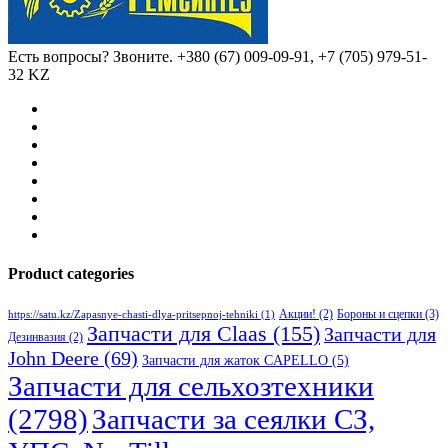
Есть вопросы? Звоните.
+380 (67) 009-09-91, +7 (705) 979-51-
32 KZ
Product categories
Бороны и сцепки
(3)
Акции!
(2)
https://satu.kz/Zapasnye-chasti-dlya-pritsepnoj-tehniki
(1)
Запчасти для Claas
(155)
Запчасти для
Дезинвазия
(2)
John Deere
(69)
Запчасти для жаток CAPELLO
(5)
Запчасти для сельхозтехники
(2798)
Запчасти за сеялки СЗ,