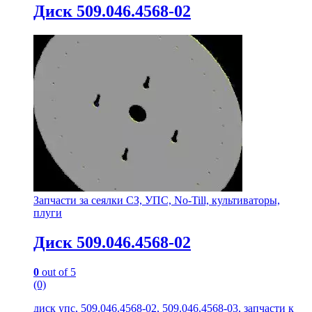
Диск 509.046.4568-02
Запчасти за сеялки СЗ, УПС, No-Till, культиваторы,
плуги
Диск 509.046.4568-02
0
out of 5
(0)
диск упс, 509.046.4568-02, 509.046.4568-03, запчасти к