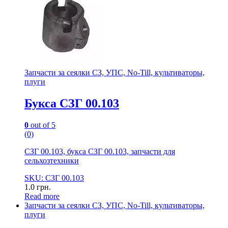
Запчасти за сеялки СЗ, УПС, No-Till, культиваторы,
плуги
Букса СЗГ 00.103
0
out of 5
(0)
СЗГ 00.103, букса СЗГ 00.103, запчасти для
сельхозтехники
SKU: СЗГ 00.103
1.0
грн.
Read more
Запчасти за сеялки СЗ, УПС, No-Till, культиваторы,
плуги