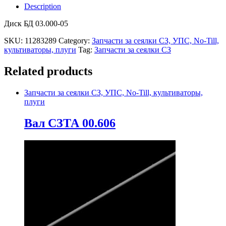
Description
Диск БД 03.000-05
SKU:
11283289
Category:
Запчасти за сеялки СЗ, УПС, No-Till,
культиваторы, плуги
Tag:
Запчасти за сеялки СЗ
Related products
Запчасти за сеялки СЗ, УПС, No-Till, культиваторы,
плуги
Вал СЗТА 00.606