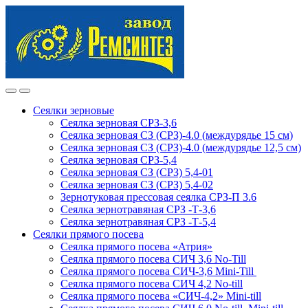
Skip
Skip
to
to
navigation
content
Сеялки зерновые
Сеялка зерновая СРЗ-3,6
Сеялка зерновая СЗ (СРЗ)-4.0 (междурядье 15 см)
Сеялка зерновая СЗ (СРЗ)-4.0 (междурядье 12,5 см)
Сеялка зерновая СРЗ-5,4
Сеялка зерновая СЗ (СРЗ) 5,4-01
Сеялка зерновая СЗ (СРЗ) 5,4-02
Зернотуковая прессовая сеялка СРЗ-П 3.6
Сеялка зернотравяная СРЗ -Т-3,6
Сеялка зернотравяная СРЗ -Т-5,4
Сеялки прямого посева
Сеялка прямого посева «Атрия»
Сеялка прямого посева СИЧ 3,6 No-Till
Сеялка прямого посева СИЧ-3,6 Mini-Till
Сеялка прямого посева СИЧ 4,2 No-till
Сеялка прямого посева «СИЧ-4,2» Mini-till