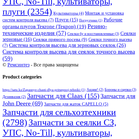
УПС, No-Till, культиваторы,
плуги
(2354)
Монтаж и установка
Культиваторы
(4)
Рабочие
Плуги
(15)
систем контроля высева
(7)
Погрузчики
(1)
Резино-
органы плугов Текrоne (Текрон)
(19)
технические изделия
(57)
Сеялки
Сеялки бу и восстановленные
(3)
зерновые
(16)
Сеялки прямого посева
(9)
Сеялки точного высева
Система контроля высева для зерновых сеялок
(26)
(7)
Система контроля высева для сеялок точного высева
(59)
©
Ремсинтез
- Все права защищены
Product categories
Бороны и сцепки
(3)
Акции!
(2)
https://satu.kz/Zapasnye-chasti-dlya-pritsepnoj-tehniki
(1)
Запчасти для Claas
(155)
Запчасти для
Дезинвазия
(2)
John Deere
(69)
Запчасти для жаток CAPELLO
(5)
Запчасти для сельхозтехники
(2798)
Запчасти за сеялки СЗ,
УПС, No-Till, культиваторы,