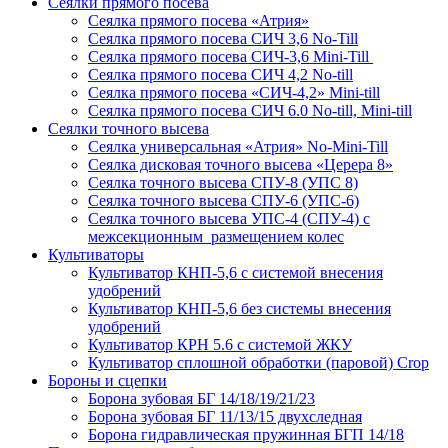
Сеялки прямого посева
Сеялка прямого посева «Атрия»
Сеялка прямого посева СИЧ 3,6 No-Till
Сеялка прямого посева СИЧ-3,6 Mini-Till
Сеялка прямого посева СИЧ 4,2 No-till
Сеялка прямого посева «СИЧ-4,2» Mini-till
Сеялка прямого посева СИЧ 6.0 No-till, Mini-till
Сеялки точного высева
Сеялка универсальная «Атрия» No-Mini-Till
Сеялка дисковая точного высева «Церера 8»
Сеялка точного высева СПУ-8 (УПС 8)
Сеялка точного высева СПУ-6 (УПС-6)
Сеялка точного высева УПС-4 (СПУ-4) с
межсекционным размещением колес
Культиваторы
Культиватор КНП-5,6 с системой внесения
удобрений
Культиватор КНП-5,6 без системы внесения
удобрений
Культиватор КРН 5.6 с системой ЖКУ
Культиватор сплошной обработки (паровой) Crop
Бороны и сцепки
Борона зубовая БГ 14/18/19/21/23
Борона зубовая БГ 11/13/15 двухследная
Борона гидравлическая пружинная БГП 14/18