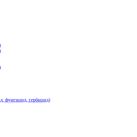
n
n
а
д, фунгицид, гербицид)