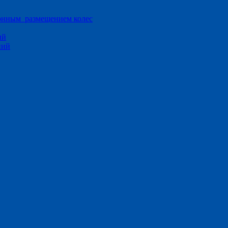
ионным размещением колес
ий
ний