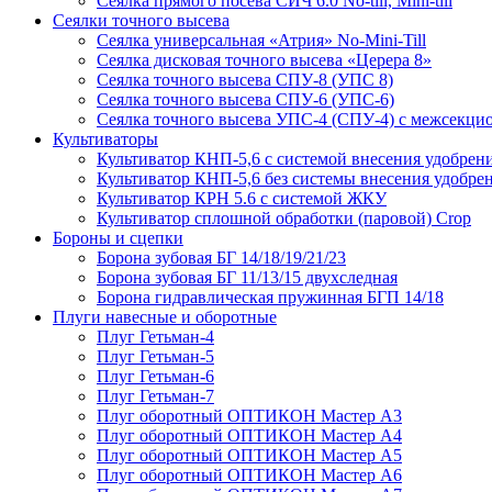
Сеялка прямого посева СИЧ 6.0 No-till, Mini-till
Сеялки точного высева
Сеялка универсальная «Атрия» No-Mini-Till
Сеялка дисковая точного высева «Церера 8»
Сеялка точного высева СПУ-8 (УПС 8)
Сеялка точного высева СПУ-6 (УПС-6)
Сеялка точного высева УПС-4 (СПУ-4) с межсекц
Культиваторы
Культиватор КНП-5,6 с системой внесения удобрен
Культиватор КНП-5,6 без системы внесения удобре
Культиватор КРН 5.6 с системой ЖКУ
Культиватор сплошной обработки (паровой) Crop
Бороны и сцепки
Борона зубовая БГ 14/18/19/21/23
Борона зубовая БГ 11/13/15 двухследная
Борона гидравлическая пружинная БГП 14/18
Плуги навесные и оборотные
Плуг Гетьман-4
Плуг Гетьман-5
Плуг Гетьман-6
Плуг Гетьман-7
Плуг оборотный ОПТИКОН Мастер А3
Плуг оборотный ОПТИКОН Мастер А4
Плуг оборотный ОПТИКОН Мастер А5
Плуг оборотный ОПТИКОН Мастер А6