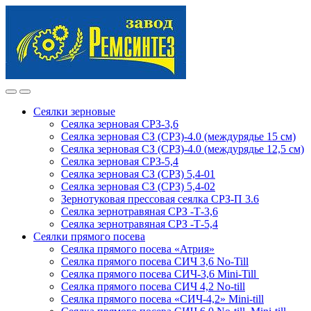
Skip
Skip
to
to
navigation
content
Сеялки зерновые
Сеялка зерновая СРЗ-3,6
Сеялка зерновая СЗ (СРЗ)-4.0 (междурядье 15 см)
Сеялка зерновая СЗ (СРЗ)-4.0 (междурядье 12,5 см)
Сеялка зерновая СРЗ-5,4
Сеялка зерновая СЗ (СРЗ) 5,4-01
Сеялка зерновая СЗ (СРЗ) 5,4-02
Зернотуковая прессовая сеялка СРЗ-П 3.6
Сеялка зернотравяная СРЗ -Т-3,6
Сеялка зернотравяная СРЗ -Т-5,4
Сеялки прямого посева
Сеялка прямого посева «Атрия»
Сеялка прямого посева СИЧ 3,6 No-Till
Сеялка прямого посева СИЧ-3,6 Mini-Till
Сеялка прямого посева СИЧ 4,2 No-till
Сеялка прямого посева «СИЧ-4,2» Mini-till