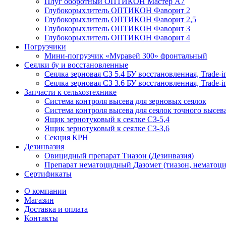
Плуг оборотный ОПТИКОН Мастер А7
Глубокорыхлитель ОПТИКОН Фаворит 2
Глубокорыхлитель ОПТИКОН Фаворит 2,5
Глубокорыхлитель ОПТИКОН Фаворит 3
Глубокорыхлитель ОПТИКОН Фаворит 4
Погрузчики
Мини-погрузчик «Муравей 300» фронтальный
Сеялки бу и восстановленные
Сеялка зерновая СЗ 5.4 БУ восстановленная, Trade-i
Сеялка зерновая СЗ 3.6 БУ восстановленная, Trade-i
Запчасти к сельхозтехнике
Система контроля высева для зерновых сеялок
Система контроля высева для сеялок точного высев
Ящик зернотуковый к сеялке СЗ-5,4
Ящик зернотуковый к сеялке СЗ-3,6
Секция КРН
Дезинвазия
Овицидный препарат Тиазон (Дезинвазия)
Препарат нематоцидный Дазомет (тиазон, нематоци
Сертификаты
О компании
Магазин
Доставка и оплата
Контакты