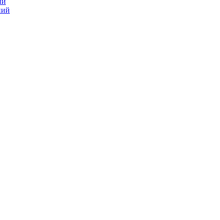
ий
ний