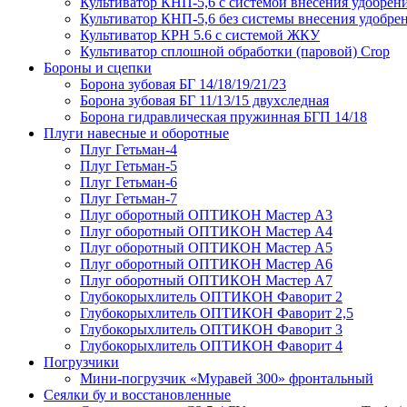
Культиватор КНП-5,6 с системой внесения удобрен
Культиватор КНП-5,6 без системы внесения удобре
Культиватор КРН 5.6 с системой ЖКУ
Культиватор сплошной обработки (паровой) Crop
Бороны и сцепки
Борона зубовая БГ 14/18/19/21/23
Борона зубовая БГ 11/13/15 двухследная
Борона гидравлическая пружинная БГП 14/18
Плуги навесные и оборотные
Плуг Гетьман-4
Плуг Гетьман-5
Плуг Гетьман-6
Плуг Гетьман-7
Плуг оборотный ОПТИКОН Мастер А3
Плуг оборотный ОПТИКОН Мастер А4
Плуг оборотный ОПТИКОН Мастер А5
Плуг оборотный ОПТИКОН Мастер А6
Плуг оборотный ОПТИКОН Мастер А7
Глубокорыхлитель ОПТИКОН Фаворит 2
Глубокорыхлитель ОПТИКОН Фаворит 2,5
Глубокорыхлитель ОПТИКОН Фаворит 3
Глубокорыхлитель ОПТИКОН Фаворит 4
Погрузчики
Мини-погрузчик «Муравей 300» фронтальный
Сеялки бу и восстановленные