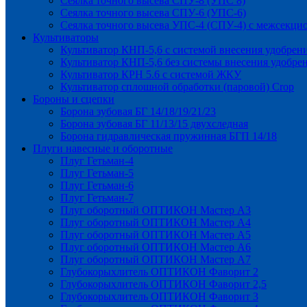
Сеялка точного высева СПУ-8 (УПС 8)
Сеялка точного высева СПУ-6 (УПС-6)
Сеялка точного высева УПС-4 (СПУ-4) с межсекц
Культиваторы
Культиватор КНП-5,6 с системой внесения удобрен
Культиватор КНП-5,6 без системы внесения удобре
Культиватор КРН 5.6 с системой ЖКУ
Культиватор сплошной обработки (паровой) Crop
Бороны и сцепки
Борона зубовая БГ 14/18/19/21/23
Борона зубовая БГ 11/13/15 двухследная
Борона гидравлическая пружинная БГП 14/18
Плуги навесные и оборотные
Плуг Гетьман-4
Плуг Гетьман-5
Плуг Гетьман-6
Плуг Гетьман-7
Плуг оборотный ОПТИКОН Мастер А3
Плуг оборотный ОПТИКОН Мастер А4
Плуг оборотный ОПТИКОН Мастер А5
Плуг оборотный ОПТИКОН Мастер А6
Плуг оборотный ОПТИКОН Мастер А7
Глубокорыхлитель ОПТИКОН Фаворит 2
Глубокорыхлитель ОПТИКОН Фаворит 2,5
Глубокорыхлитель ОПТИКОН Фаворит 3