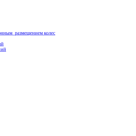
ионным размещением колес
ий
ний