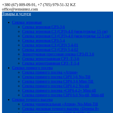
+380 (67) 009-09-91, +7 (705) 979-51-32 KZ
office@remsintez.com
Товары и услуги
Сеялки зерновые
Сеялка зерновая СРЗ-3,6
Сеялка зерновая СЗ (СРЗ)-4.0 (междурядье 15 см)
Сеялка зерновая СЗ (СРЗ)-4.0 (междурядье 12,5 см)
Сеялка зерновая СРЗ-5,4
Сеялка зерновая СЗ (СРЗ) 5,4-01
Сеялка зерновая СЗ (СРЗ) 5,4-02
Зернотуковая прессовая сеялка СРЗ-П 3.6
Сеялка зернотравяная СРЗ -Т-3,6
Сеялка зернотравяная СРЗ -Т-5,4
Сеялки прямого посева
Сеялка прямого посева «Атрия»
Сеялка прямого посева СИЧ 3,6 No-Till
Сеялка прямого посева СИЧ-3,6 Mini-Till
Сеялка прямого посева СИЧ 4,2 No-till
Сеялка прямого посева «СИЧ-4,2» Mini-till
Сеялка прямого посева СИЧ 6.0 No-till, Mini-till
Сеялки точного высева
Сеялка универсальная «Атрия» No-Mini-Till
Сеялка дисковая точного высева «Церера 8»