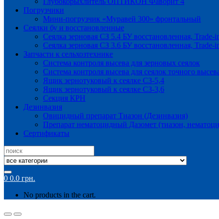
Глубокорыхлитель ОПТИКОН Фаворит 4
Погрузчики
Мини-погрузчик «Муравей 300» фронтальный
Сеялки бу и восстановленные
Сеялка зерновая СЗ 5.4 БУ восстановленная, Trade-i
Сеялка зерновая СЗ 3.6 БУ восстановленная, Trade-i
Запчасти к сельхозтехнике
Система контроля высева для зерновых сеялок
Система контроля высева для сеялок точного высев
Ящик зернотуковый к сеялке СЗ-5,4
Ящик зернотуковый к сеялке СЗ-3,6
Секция КРН
Дезинвазия
Овицидный препарат Тиазон (Дезинвазия)
Препарат нематоцидный Дазомет (тиазон, нематоци
Сертификаты
Search
for:
0
0.0
грн.
No products in the cart.