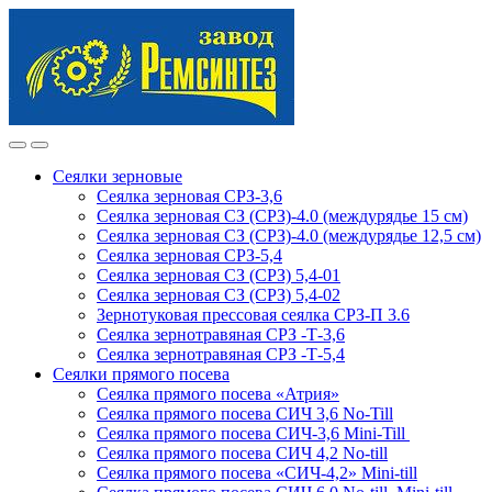
Skip
Skip
to
to
navigation
content
Сеялки зерновые
Сеялка зерновая СРЗ-3,6
Сеялка зерновая СЗ (СРЗ)-4.0 (междурядье 15 см)
Сеялка зерновая СЗ (СРЗ)-4.0 (междурядье 12,5 см)
Сеялка зерновая СРЗ-5,4
Сеялка зерновая СЗ (СРЗ) 5,4-01
Сеялка зерновая СЗ (СРЗ) 5,4-02
Зернотуковая прессовая сеялка СРЗ-П 3.6
Сеялка зернотравяная СРЗ -Т-3,6
Сеялка зернотравяная СРЗ -Т-5,4
Сеялки прямого посева
Сеялка прямого посева «Атрия»
Сеялка прямого посева СИЧ 3,6 No-Till
Сеялка прямого посева СИЧ-3,6 Mini-Till
Сеялка прямого посева СИЧ 4,2 No-till
Сеялка прямого посева «СИЧ-4,2» Mini-till