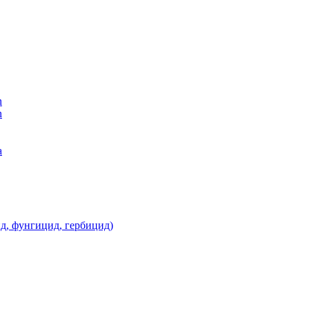
n
n
а
д, фунгицид, гербицид)