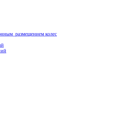
ионным размещением колес
ий
ний