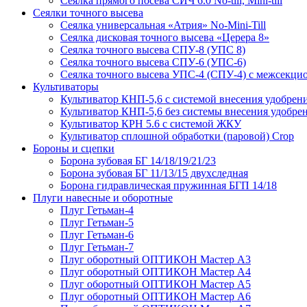
Сеялка прямого посева СИЧ 6.0 No-till, Mini-till
Сеялки точного высева
Сеялка универсальная «Атрия» No-Mini-Till
Сеялка дисковая точного высева «Церера 8»
Сеялка точного высева СПУ-8 (УПС 8)
Сеялка точного высева СПУ-6 (УПС-6)
Сеялка точного высева УПС-4 (СПУ-4) с межсекц
Культиваторы
Культиватор КНП-5,6 с системой внесения удобрен
Культиватор КНП-5,6 без системы внесения удобре
Культиватор КРН 5.6 с системой ЖКУ
Культиватор сплошной обработки (паровой) Crop
Бороны и сцепки
Борона зубовая БГ 14/18/19/21/23
Борона зубовая БГ 11/13/15 двухследная
Борона гидравлическая пружинная БГП 14/18
Плуги навесные и оборотные
Плуг Гетьман-4
Плуг Гетьман-5
Плуг Гетьман-6
Плуг Гетьман-7
Плуг оборотный ОПТИКОН Мастер А3
Плуг оборотный ОПТИКОН Мастер А4
Плуг оборотный ОПТИКОН Мастер А5
Плуг оборотный ОПТИКОН Мастер А6