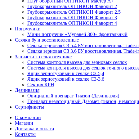
Плуг оборотный ОПТИКОН Мастер А7
Глубокорыхлитель ОПТИКОН Фаворит 2
Глубокорыхлитель ОПТИКОН Фаворит 2,5
Глубокорыхлитель ОПТИКОН Фаворит 3
Глубокорыхлитель ОПТИКОН Фаворит 4
Погрузчики
Мини-погрузчик «Муравей 300» фронтальный
Сеялки бу и восстановленные
Сеялка зерновая СЗ 5.4 БУ восстановленная, Trade-i
Сеялка зерновая СЗ 3.6 БУ восстановленная, Trade-i
Запчасти к сельхозтехнике
Система контроля высева для зерновых сеялок
Система контроля высева для сеялок точного высев
Ящик зернотуковый к сеялке СЗ-5,4
Ящик зернотуковый к сеялке СЗ-3,6
Секция КРН
Дезинвазия
Овицидный препарат Тиазон (Дезинвазия)
Препарат нематоцидный Дазомет (тиазон, нематоци
Сертификаты
О компании
Магазин
Доставка и оплата
Контакты