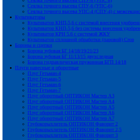
Сеялка точного высева СПУ-8 (УПС 8)
Сеялка точного высева СПУ-6 (УПС-6)
Сеялка точного высева УПС-4 (СПУ-4) с межсекц
Культиваторы
Культиватор КНП-5,6 с системой внесения удобрен
Культиватор КНП-5,6 без системы внесения удобре
Культиватор КРН 5.6 с системой ЖКУ
Культиватор сплошной обработки (паровой) Crop
Бороны и сцепки
Борона зубовая БГ 14/18/19/21/23
Борона зубовая БГ 11/13/15 двухследная
Борона гидравлическая пружинная БГП 14/18
Плуги навесные и оборотные
Плуг Гетьман-4
Плуг Гетьман-5
Плуг Гетьман-6
Плуг Гетьман-7
Плуг оборотный ОПТИКОН Мастер А3
Плуг оборотный ОПТИКОН Мастер А4
Плуг оборотный ОПТИКОН Мастер А5
Плуг оборотный ОПТИКОН Мастер А6
Плуг оборотный ОПТИКОН Мастер А7
Глубокорыхлитель ОПТИКОН Фаворит 2
Глубокорыхлитель ОПТИКОН Фаворит 2,5
Глубокорыхлитель ОПТИКОН Фаворит 3