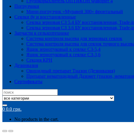
Глубокорыхлитель ОПТИКОН Фаворит 4
Погрузчики
Мини-погрузчик «Муравей 300» фронтальный
Сеялки бу и восстановленные
Сеялка зерновая СЗ 5.4 БУ восстановленная, Trade-i
Сеялка зерновая СЗ 3.6 БУ восстановленная, Trade-i
Запчасти к сельхозтехнике
Система контроля высева для зерновых сеялок
Система контроля высева для сеялок точного высев
Ящик зернотуковый к сеялке СЗ-5,4
Ящик зернотуковый к сеялке СЗ-3,6
Секция КРН
Дезинвазия
Овицидный препарат Тиазон (Дезинвазия)
Препарат нематоцидный Дазомет (тиазон, нематоци
Сертификаты
Search
for:
0
0.0
грн.
No products in the cart.