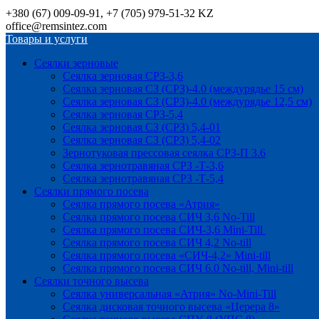
+380 (67) 009-09-91, +7 (705) 979-51-32 KZ
office@remsintez.com
Товары и услуги
Сеялки зерновые
Сеялка зерновая СРЗ-3,6
Сеялка зерновая СЗ (СРЗ)-4.0 (междурядье 15 см)
Сеялка зерновая СЗ (СРЗ)-4.0 (междурядье 12,5 см)
Сеялка зерновая СРЗ-5,4
Сеялка зерновая СЗ (СРЗ) 5,4-01
Сеялка зерновая СЗ (СРЗ) 5,4-02
Зернотуковая прессовая сеялка СРЗ-П 3.6
Сеялка зернотравяная СРЗ -Т-3,6
Сеялка зернотравяная СРЗ -Т-5,4
Сеялки прямого посева
Сеялка прямого посева «Атрия»
Сеялка прямого посева СИЧ 3,6 No-Till
Сеялка прямого посева СИЧ-3,6 Mini-Till
Сеялка прямого посева СИЧ 4,2 No-till
Сеялка прямого посева «СИЧ-4,2» Mini-till
Сеялка прямого посева СИЧ 6.0 No-till, Mini-till
Сеялки точного высева
Сеялка универсальная «Атрия» No-Mini-Till
Сеялка дисковая точного высева «Церера 8»