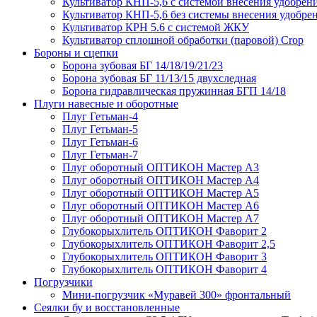
Культиватор КНП-5,6 с системой внесения удобрен
Культиватор КНП-5,6 без системы внесения удобре
Культиватор КРН 5.6 с системой ЖКУ
Культиватор сплошной обработки (паровой) Crop
Бороны и сцепки
Борона зубовая БГ 14/18/19/21/23
Борона зубовая БГ 11/13/15 двухследная
Борона гидравлическая пружинная БГП 14/18
Плуги навесные и оборотные
Плуг Гетьман-4
Плуг Гетьман-5
Плуг Гетьман-6
Плуг Гетьман-7
Плуг оборотный ОПТИКОН Мастер А3
Плуг оборотный ОПТИКОН Мастер А4
Плуг оборотный ОПТИКОН Мастер А5
Плуг оборотный ОПТИКОН Мастер А6
Плуг оборотный ОПТИКОН Мастер А7
Глубокорыхлитель ОПТИКОН Фаворит 2
Глубокорыхлитель ОПТИКОН Фаворит 2,5
Глубокорыхлитель ОПТИКОН Фаворит 3
Глубокорыхлитель ОПТИКОН Фаворит 4
Погрузчики
Мини-погрузчик «Муравей 300» фронтальный
Сеялки бу и восстановленные