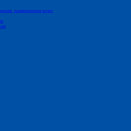
ионным размещением колес
ий
ний