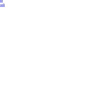
ий
ний