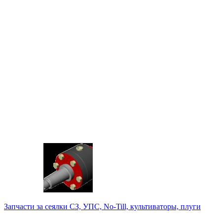
Запчасти за сеялки СЗ, УПС, No-Till, культиваторы, плуги