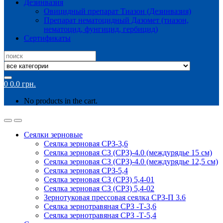
Дезинвазия
Овицидный препарат Тиазон (Дезинвазия)
Препарат нематоцидный Дазомет (тиазон,
нематоцид, фунгицид, гербицид)
Сертификаты
Search
for:
0
0.0
грн.
No products in the cart.
Сеялки зерновые
Сеялка зерновая СРЗ-3,6
Сеялка зерновая СЗ (СРЗ)-4.0 (междурядье 15 см)
Сеялка зерновая СЗ (СРЗ)-4.0 (междурядье 12,5 см)
Сеялка зерновая СРЗ-5,4
Сеялка зерновая СЗ (СРЗ) 5,4-01
Сеялка зерновая СЗ (СРЗ) 5,4-02
Зернотуковая прессовая сеялка СРЗ-П 3.6
Сеялка зернотравяная СРЗ -Т-3,6
Сеялка зернотравяная СРЗ -Т-5,4