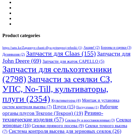
Product categories
Бороны и сцепки
(3)
Акции!
(2)
https://satu.kz/Zapasnye-chasti-dlya-pritsepnoj-tehniki
(1)
Запчасти для Claas
(155)
Запчасти для
Дезинвазия
(2)
John Deere
(69)
Запчасти для жаток CAPELLO
(5)
Запчасти для сельхозтехники
(2798)
Запчасти за сеялки СЗ,
УПС, No-Till, культиваторы,
плуги
(2354)
Монтаж и установка
Культиваторы
(4)
Рабочие
Плуги
(15)
систем контроля высева
(7)
Погрузчики
(1)
Резино-
органы плугов Текrоne (Текрон)
(19)
технические изделия
(57)
Сеялки
Сеялки бу и восстановленные
(3)
зерновые
(16)
Сеялки прямого посева
(9)
Сеялки точного высева
Система контроля высева для зерновых сеялок
(26)
(7)