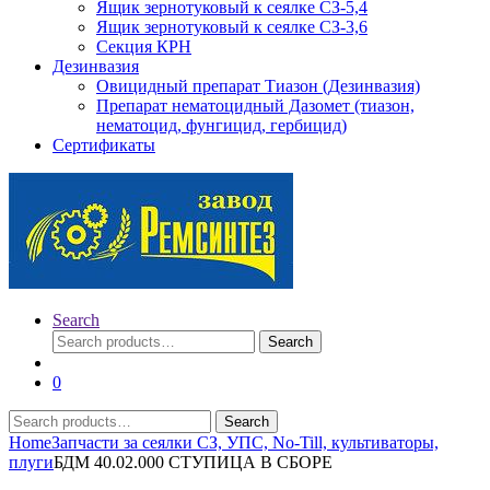
Ящик зернотуковый к сеялке СЗ-5,4
Ящик зернотуковый к сеялке СЗ-3,6
Секция КРН
Дезинвазия
Овицидный препарат Тиазон (Дезинвазия)
Препарат нематоцидный Дазомет (тиазон,
нематоцид, фунгицид, гербицид)
Сертификаты
Search
Search
Search
for:
0
Search
Search
for:
Home
Запчасти за сеялки СЗ, УПС, No-Till, культиваторы,
плуги
БДМ 40.02.000 СТУПИЦА В СБОРЕ