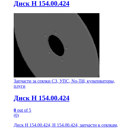
Диск Н 154.00.424
Запчасти за сеялки СЗ, УПС, No-Till, культиваторы,
плуги
Диск Н 154.00.424
0
out of 5
(0)
Диск Н 154.00.424, Н 154.00.424, запчасти к сеялкам,