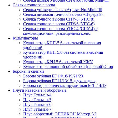
Сеялка прямого посева СИЧ 6.0 No-till, Mini-till
Сеялки точного высева
Сеялка универсальная «Атрия» No-Mini-Till
Сеялка дисковая точного высева «Церера 8»
Сеялка точного высева СПУ-8 (УПС 8)
Сеялка точного высева СПУ-6 (УПС-6)
Сеялка точного высева УПС-4 (СПУ-4) с
межсекционным размещением колес
Культиваторы
Культиватор КНП-5,6 с системой внесения
удобрений
Культиватор КНП-5,6 без системы внесения
удобрений
Культиватор КРН 5.6 с системой ЖКУ
Культиватор сплошной обработки (паровой) Crop
Бороны и сцепки
Борона зубовая БГ 14/18/19/21/23
Борона зубовая БГ 11/13/15 двухследная
Борона гидравлическая пружинная БГП 14/18
Плуги навесные и оборотные
Плуг Гетьман-4
Плуг Гетьман-5
Плуг Гетьман-6
Плуг Гетьман-7
Плуг оборотный ОПТИКОН Мастер А3