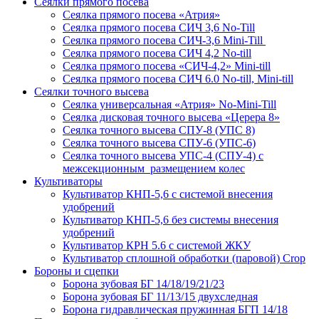
Сеялки прямого посева
Сеялка прямого посева «Атрия»
Сеялка прямого посева СИЧ 3,6 No-Till
Сеялка прямого посева СИЧ-3,6 Mini-Till
Сеялка прямого посева СИЧ 4,2 No-till
Сеялка прямого посева «СИЧ-4,2» Mini-till
Сеялка прямого посева СИЧ 6.0 No-till, Mini-till
Сеялки точного высева
Сеялка универсальная «Атрия» No-Mini-Till
Сеялка дисковая точного высева «Церера 8»
Сеялка точного высева СПУ-8 (УПС 8)
Сеялка точного высева СПУ-6 (УПС-6)
Сеялка точного высева УПС-4 (СПУ-4) с
межсекционным размещением колес
Культиваторы
Культиватор КНП-5,6 с системой внесения
удобрений
Культиватор КНП-5,6 без системы внесения
удобрений
Культиватор КРН 5.6 с системой ЖКУ
Культиватор сплошной обработки (паровой) Crop
Бороны и сцепки
Борона зубовая БГ 14/18/19/21/23
Борона зубовая БГ 11/13/15 двухследная
Борона гидравлическая пружинная БГП 14/18