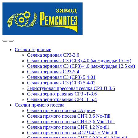
Skip
Skip
to
to
navigation
content
Сеялки зерновые
Сеялка зерновая СРЗ-3,6
Сеялка зерновая СЗ (СРЗ)-4.0 (междурядье 15 см)
Сеялка зерновая СЗ (СРЗ)-4.0 (междурядье 12,5 см)
Сеялка зерновая СРЗ-5,4
Сеялка зерновая СЗ (СРЗ) 5,4-01
Сеялка зерновая СЗ (СРЗ) 5,4-02
Зернотуковая прессовая сеялка СРЗ-П 3.6
Сеялка зернотравяная СРЗ -Т-3,6
Сеялка зернотравяная СРЗ -Т-5,4
Сеялки прямого посева
Сеялка прямого посева «Атрия»
Сеялка прямого посева СИЧ 3,6 No-Till
Сеялка прямого посева СИЧ-3,6 Mini-Till
Сеялка прямого посева СИЧ 4,2 No-till
Сеялка прямого посева «СИЧ-4,2» Mini-till