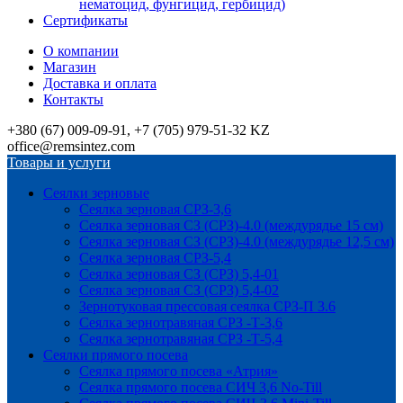
нематоцид, фунгицид, гербицид)
Сертификаты
О компании
Магазин
Доставка и оплата
Контакты
+380 (67) 009-09-91, +7 (705) 979-51-32 KZ
office@remsintez.com
Товары и услуги
Сеялки зерновые
Сеялка зерновая СРЗ-3,6
Сеялка зерновая СЗ (СРЗ)-4.0 (междурядье 15 см)
Сеялка зерновая СЗ (СРЗ)-4.0 (междурядье 12,5 см)
Сеялка зерновая СРЗ-5,4
Сеялка зерновая СЗ (СРЗ) 5,4-01
Сеялка зерновая СЗ (СРЗ) 5,4-02
Зернотуковая прессовая сеялка СРЗ-П 3.6
Сеялка зернотравяная СРЗ -Т-3,6
Сеялка зернотравяная СРЗ -Т-5,4
Сеялки прямого посева
Сеялка прямого посева «Атрия»
Сеялка прямого посева СИЧ 3,6 No-Till