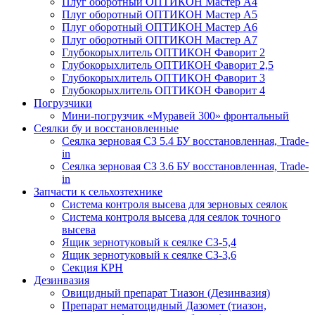
Плуг оборотный ОПТИКОН Мастер А4
Плуг оборотный ОПТИКОН Мастер А5
Плуг оборотный ОПТИКОН Мастер А6
Плуг оборотный ОПТИКОН Мастер А7
Глубокорыхлитель ОПТИКОН Фаворит 2
Глубокорыхлитель ОПТИКОН Фаворит 2,5
Глубокорыхлитель ОПТИКОН Фаворит 3
Глубокорыхлитель ОПТИКОН Фаворит 4
Погрузчики
Мини-погрузчик «Муравей 300» фронтальный
Сеялки бу и восстановленные
Сеялка зерновая СЗ 5.4 БУ восстановленная, Trade-
in
Сеялка зерновая СЗ 3.6 БУ восстановленная, Trade-
in
Запчасти к сельхозтехнике
Система контроля высева для зерновых сеялок
Система контроля высева для сеялок точного
высева
Ящик зернотуковый к сеялке СЗ-5,4
Ящик зернотуковый к сеялке СЗ-3,6
Секция КРН
Дезинвазия
Овицидный препарат Тиазон (Дезинвазия)
Препарат нематоцидный Дазомет (тиазон,