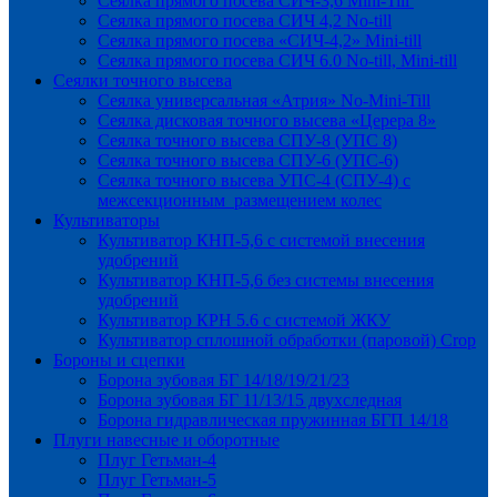
Сеялка прямого посева СИЧ-3,6 Mini-Till
Сеялка прямого посева СИЧ 4,2 No-till
Сеялка прямого посева «СИЧ-4,2» Mini-till
Сеялка прямого посева СИЧ 6.0 No-till, Mini-till
Сеялки точного высева
Сеялка универсальная «Атрия» No-Mini-Till
Сеялка дисковая точного высева «Церера 8»
Сеялка точного высева СПУ-8 (УПС 8)
Сеялка точного высева СПУ-6 (УПС-6)
Сеялка точного высева УПС-4 (СПУ-4) с
межсекционным размещением колес
Культиваторы
Культиватор КНП-5,6 с системой внесения
удобрений
Культиватор КНП-5,6 без системы внесения
удобрений
Культиватор КРН 5.6 с системой ЖКУ
Культиватор сплошной обработки (паровой) Crop
Бороны и сцепки
Борона зубовая БГ 14/18/19/21/23
Борона зубовая БГ 11/13/15 двухследная
Борона гидравлическая пружинная БГП 14/18
Плуги навесные и оборотные
Плуг Гетьман-4
Плуг Гетьман-5