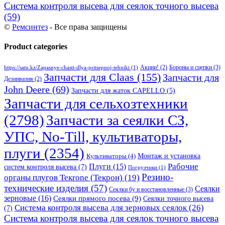
Система контроля высева для сеялок точного высева
(59)
©
Ремсинтез
- Все права защищены
Product categories
Бороны и сцепки
(3)
Акции!
(2)
https://satu.kz/Zapasnye-chasti-dlya-pritsepnoj-tehniki
(1)
Запчасти для Claas
(155)
Запчасти для
Дезинвазия
(2)
John Deere
(69)
Запчасти для жаток CAPELLO
(5)
Запчасти для сельхозтехники
(2798)
Запчасти за сеялки СЗ,
УПС, No-Till, культиваторы,
плуги
(2354)
Монтаж и установка
Культиваторы
(4)
Рабочие
Плуги
(15)
систем контроля высева
(7)
Погрузчики
(1)
Резино-
органы плугов Текrоne (Текрон)
(19)
технические изделия
(57)
Сеялки
Сеялки бу и восстановленные
(3)
зерновые
(16)
Сеялки прямого посева
(9)
Сеялки точного высева
Система контроля высева для зерновых сеялок
(26)
(7)
Система контроля высева для сеялок точного высева