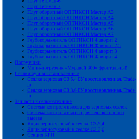
Плуг Гетьман-6
Плуг Гетьман-7
Плуг оборотный ОПТИКОН Мастер А3
Плуг оборотный ОПТИКОН Мастер А4
Плуг оборотный ОПТИКОН Мастер А5
Плуг оборотный ОПТИКОН Мастер А6
Плуг оборотный ОПТИКОН Мастер А7
Глубокорыхлитель ОПТИКОН Фаворит 2
Глубокорыхлитель ОПТИКОН Фаворит 2,5
Глубокорыхлитель ОПТИКОН Фаворит 3
Глубокорыхлитель ОПТИКОН Фаворит 4
Погрузчики
Мини-погрузчик «Муравей 300» фронтальный
Сеялки бу и восстановленные
Сеялка зерновая СЗ 5.4 БУ восстановленная, Trade-
in
Сеялка зерновая СЗ 3.6 БУ восстановленная, Trade-
in
Запчасти к сельхозтехнике
Система контроля высева для зерновых сеялок
Система контроля высева для сеялок точного
высева
Ящик зернотуковый к сеялке СЗ-5,4
Ящик зернотуковый к сеялке СЗ-3,6
Секция КРН