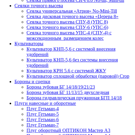
Сеялка прямого посева СИЧ 6.0 No-till, Mini-till
Сеялки точного высева
Сеялка универсальная «Атрия» No-Mini-Till
Сеялка дисковая точного высева «Церера 8»
Сеялка точного высева СПУ-8 (УПС 8)
Сеялка точного высева СПУ-6 (УПС-6)
Сеялка точного высева УПС-4 (СПУ-4) с
межсекционным размещением колес
Культиваторы
Культиватор КНП-5,6 с системой внесения
удобрений
Культиватор КНП-5,6 без системы внесения
удобрений
Культиватор КРН 5.6 с системой ЖКУ
Культиватор сплошной обработки (паровой) Crop
Бороны и сцепки
Борона зубовая БГ 14/18/19/21/23
Борона зубовая БГ 11/13/15 двухследная
Борона гидравлическая пружинная БГП 14/18
Плуги навесные и оборотные
Плуг Гетьман-4
Плуг Гетьман-5
Плуг Гетьман-6
Плуг Гетьман-7
Плуг оборотный ОПТИКОН Мастер А3