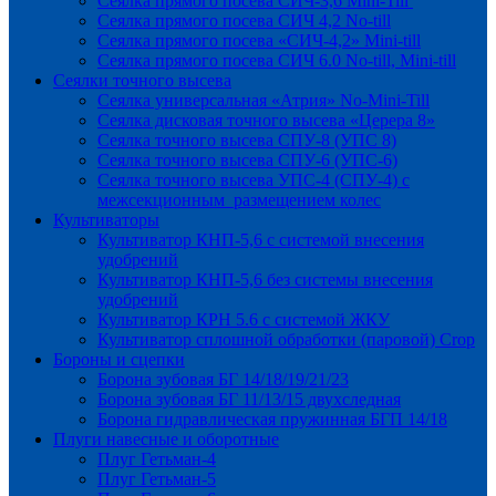
Сеялка прямого посева СИЧ-3,6 Mini-Till
Сеялка прямого посева СИЧ 4,2 No-till
Сеялка прямого посева «СИЧ-4,2» Mini-till
Сеялка прямого посева СИЧ 6.0 No-till, Mini-till
Сеялки точного высева
Сеялка универсальная «Атрия» No-Mini-Till
Сеялка дисковая точного высева «Церера 8»
Сеялка точного высева СПУ-8 (УПС 8)
Сеялка точного высева СПУ-6 (УПС-6)
Сеялка точного высева УПС-4 (СПУ-4) с
межсекционным размещением колес
Культиваторы
Культиватор КНП-5,6 с системой внесения
удобрений
Культиватор КНП-5,6 без системы внесения
удобрений
Культиватор КРН 5.6 с системой ЖКУ
Культиватор сплошной обработки (паровой) Crop
Бороны и сцепки
Борона зубовая БГ 14/18/19/21/23
Борона зубовая БГ 11/13/15 двухследная
Борона гидравлическая пружинная БГП 14/18
Плуги навесные и оборотные
Плуг Гетьман-4
Плуг Гетьман-5