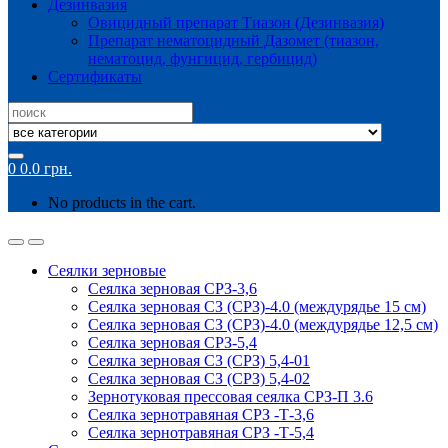
Дезинвазия
Овицидный препарат Тиазон (Дезинвазия)
Препарат нематоцидный Дазомет (тиазон,
нематоцид, фунгицид, гербицид)
Сертификаты
Search
for:
0
0.0
грн.
No products in the cart.
Сеялки зерновые
Сеялка зерновая СРЗ-3,6
Сеялка зерновая СЗ (СРЗ)-4.0 (междурядье 15 см)
Сеялка зерновая СЗ (СРЗ)-4.0 (междурядье 12,5 см)
Сеялка зерновая СРЗ-5,4
Сеялка зерновая СЗ (СРЗ) 5,4-01
Сеялка зерновая СЗ (СРЗ) 5,4-02
Зернотуковая прессовая сеялка СРЗ-П 3.6
Сеялка зернотравяная СРЗ -Т-3,6
Сеялка зернотравяная СРЗ -Т-5,4