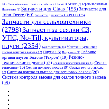
Бороны и сцепки
(3)
Акции!
(2)
https://satu.kz/Zapasnye-chasti-dlya-pritsepnoj-tehniki
(1)
Запчасти для Claas
(155)
Запчасти для
Дезинвазия
(2)
John Deere
(69)
Запчасти для жаток CAPELLO
(5)
Запчасти для сельхозтехники
(2798)
Запчасти за сеялки СЗ,
УПС, No-Till, культиваторы,
плуги
(2354)
Монтаж и установка
Культиваторы
(4)
Рабочие
Плуги
(15)
систем контроля высева
(7)
Погрузчики
(1)
Резино-
органы плугов Текrоne (Текрон)
(19)
технические изделия
(57)
Сеялки
Сеялки бу и восстановленные
(3)
зерновые
(16)
Сеялки прямого посева
(9)
Сеялки точного высева
Система контроля высева для зерновых сеялок
(26)
(7)
Система контроля высева для сеялок точного высева
(59)