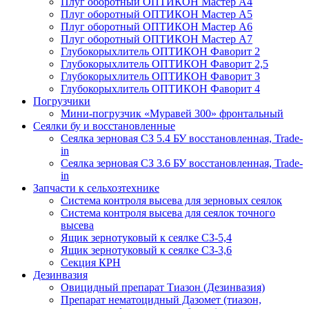
Плуг оборотный ОПТИКОН Мастер А4
Плуг оборотный ОПТИКОН Мастер А5
Плуг оборотный ОПТИКОН Мастер А6
Плуг оборотный ОПТИКОН Мастер А7
Глубокорыхлитель ОПТИКОН Фаворит 2
Глубокорыхлитель ОПТИКОН Фаворит 2,5
Глубокорыхлитель ОПТИКОН Фаворит 3
Глубокорыхлитель ОПТИКОН Фаворит 4
Погрузчики
Мини-погрузчик «Муравей 300» фронтальный
Сеялки бу и восстановленные
Сеялка зерновая СЗ 5.4 БУ восстановленная, Trade-
in
Сеялка зерновая СЗ 3.6 БУ восстановленная, Trade-
in
Запчасти к сельхозтехнике
Система контроля высева для зерновых сеялок
Система контроля высева для сеялок точного
высева
Ящик зернотуковый к сеялке СЗ-5,4
Ящик зернотуковый к сеялке СЗ-3,6
Секция КРН
Дезинвазия
Овицидный препарат Тиазон (Дезинвазия)
Препарат нематоцидный Дазомет (тиазон,