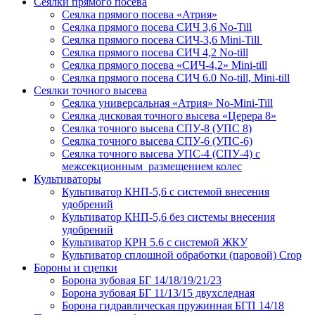
Сеялки прямого посева
Сеялка прямого посева «Атрия»
Сеялка прямого посева СИЧ 3,6 No-Till
Сеялка прямого посева СИЧ-3,6 Mini-Till
Сеялка прямого посева СИЧ 4,2 No-till
Сеялка прямого посева «СИЧ-4,2» Mini-till
Сеялка прямого посева СИЧ 6.0 No-till, Mini-till
Сеялки точного высева
Сеялка универсальная «Атрия» No-Mini-Till
Сеялка дисковая точного высева «Церера 8»
Сеялка точного высева СПУ-8 (УПС 8)
Сеялка точного высева СПУ-6 (УПС-6)
Сеялка точного высева УПС-4 (СПУ-4) с
межсекционным размещением колес
Культиваторы
Культиватор КНП-5,6 с системой внесения
удобрений
Культиватор КНП-5,6 без системы внесения
удобрений
Культиватор КРН 5.6 с системой ЖКУ
Культиватор сплошной обработки (паровой) Crop
Бороны и сцепки
Борона зубовая БГ 14/18/19/21/23
Борона зубовая БГ 11/13/15 двухследная
Борона гидравлическая пружинная БГП 14/18