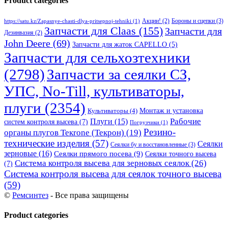
Product categories
Бороны и сцепки
(3)
Акции!
(2)
https://satu.kz/Zapasnye-chasti-dlya-pritsepnoj-tehniki
(1)
Запчасти для Claas
(155)
Запчасти для
Дезинвазия
(2)
John Deere
(69)
Запчасти для жаток CAPELLO
(5)
Запчасти для сельхозтехники
(2798)
Запчасти за сеялки СЗ,
УПС, No-Till, культиваторы,
плуги
(2354)
Монтаж и установка
Культиваторы
(4)
Рабочие
Плуги
(15)
систем контроля высева
(7)
Погрузчики
(1)
Резино-
органы плугов Текrоne (Текрон)
(19)
технические изделия
(57)
Сеялки
Сеялки бу и восстановленные
(3)
зерновые
(16)
Сеялки прямого посева
(9)
Сеялки точного высева
Система контроля высева для зерновых сеялок
(26)
(7)
Система контроля высева для сеялок точного высева
(59)
©
Ремсинтез
- Все права защищены
Product categories