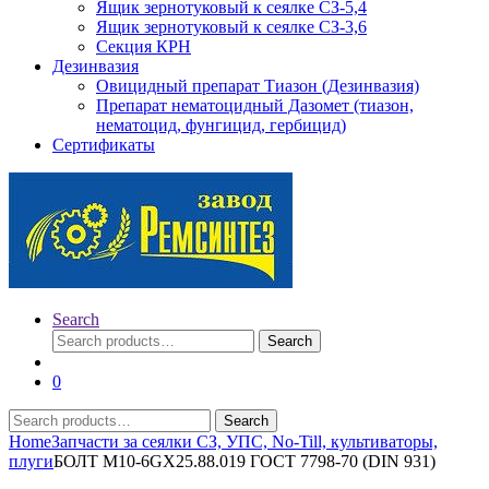
Ящик зернотуковый к сеялке СЗ-5,4
Ящик зернотуковый к сеялке СЗ-3,6
Секция КРН
Дезинвазия
Овицидный препарат Тиазон (Дезинвазия)
Препарат нематоцидный Дазомет (тиазон,
нематоцид, фунгицид, гербицид)
Сертификаты
Search
Search
Search
for:
0
Search
Search
for:
Home
Запчасти за сеялки СЗ, УПС, No-Till, культиваторы,
плуги
БОЛТ М10-6GХ25.88.019 ГОСТ 7798-70 (DIN 931)