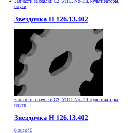
Запчасти за сеялки СЗ, УПС, No-Till, культиваторы,
плуги
Звездочка Н 126.13.402
Запчасти за сеялки СЗ, УПС, No-Till, культиваторы,
плуги
Звездочка Н 126.13.402
0
out of 5