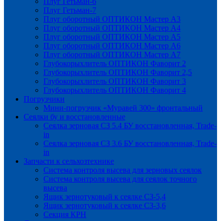
Плуг Гетьман-6
Плуг Гетьман-7
Плуг оборотный ОПТИКОН Мастер А3
Плуг оборотный ОПТИКОН Мастер А4
Плуг оборотный ОПТИКОН Мастер А5
Плуг оборотный ОПТИКОН Мастер А6
Плуг оборотный ОПТИКОН Мастер А7
Глубокорыхлитель ОПТИКОН Фаворит 2
Глубокорыхлитель ОПТИКОН Фаворит 2,5
Глубокорыхлитель ОПТИКОН Фаворит 3
Глубокорыхлитель ОПТИКОН Фаворит 4
Погрузчики
Мини-погрузчик «Муравей 300» фронтальный
Сеялки бу и восстановленные
Сеялка зерновая СЗ 5.4 БУ восстановленная, Trade-
in
Сеялка зерновая СЗ 3.6 БУ восстановленная, Trade-
in
Запчасти к сельхозтехнике
Система контроля высева для зерновых сеялок
Система контроля высева для сеялок точного
высева
Ящик зернотуковый к сеялке СЗ-5,4
Ящик зернотуковый к сеялке СЗ-3,6
Секция КРН