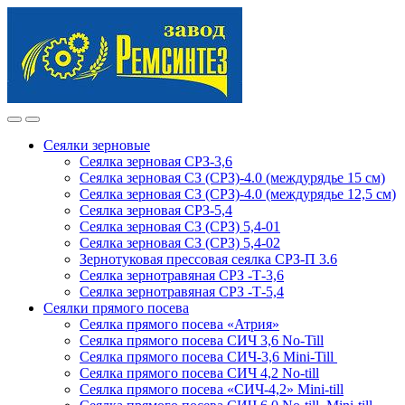
Skip
Skip
to
to
navigation
content
Сеялки зерновые
Сеялка зерновая СРЗ-3,6
Сеялка зерновая СЗ (СРЗ)-4.0 (междурядье 15 см)
Сеялка зерновая СЗ (СРЗ)-4.0 (междурядье 12,5 см)
Сеялка зерновая СРЗ-5,4
Сеялка зерновая СЗ (СРЗ) 5,4-01
Сеялка зерновая СЗ (СРЗ) 5,4-02
Зернотуковая прессовая сеялка СРЗ-П 3.6
Сеялка зернотравяная СРЗ -Т-3,6
Сеялка зернотравяная СРЗ -Т-5,4
Сеялки прямого посева
Сеялка прямого посева «Атрия»
Сеялка прямого посева СИЧ 3,6 No-Till
Сеялка прямого посева СИЧ-3,6 Mini-Till
Сеялка прямого посева СИЧ 4,2 No-till
Сеялка прямого посева «СИЧ-4,2» Mini-till