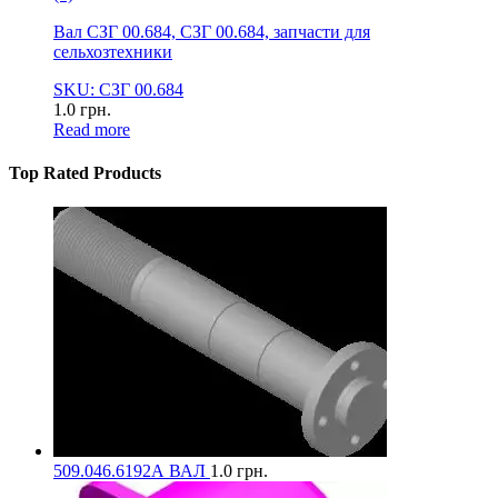
Вал СЗГ 00.684, СЗГ 00.684, запчасти для
сельхозтехники
SKU: СЗГ 00.684
1.0
грн.
Read more
Top Rated Products
509.046.6192А ВАЛ
1.0
грн.