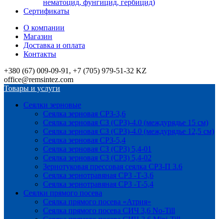
нематоцид, фунгицид, гербицид)
Сертификаты
О компании
Магазин
Доставка и оплата
Контакты
+380 (67) 009-09-91, +7 (705) 979-51-32 KZ
office@remsintez.com
Товары и услуги
Сеялки зерновые
Сеялка зерновая СРЗ-3,6
Сеялка зерновая СЗ (СРЗ)-4.0 (междурядье 15 см)
Сеялка зерновая СЗ (СРЗ)-4.0 (междурядье 12,5 см)
Сеялка зерновая СРЗ-5,4
Сеялка зерновая СЗ (СРЗ) 5,4-01
Сеялка зерновая СЗ (СРЗ) 5,4-02
Зернотуковая прессовая сеялка СРЗ-П 3.6
Сеялка зернотравяная СРЗ -Т-3,6
Сеялка зернотравяная СРЗ -Т-5,4
Сеялки прямого посева
Сеялка прямого посева «Атрия»
Сеялка прямого посева СИЧ 3,6 No-Till