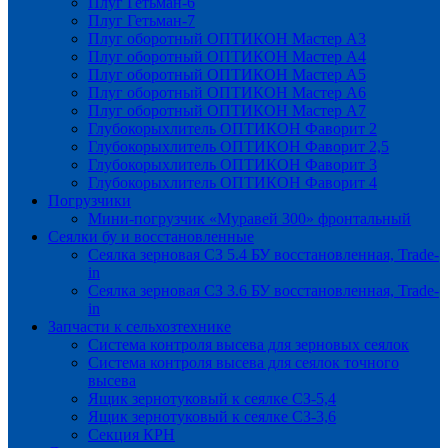
Плуг Гетьман-6
Плуг Гетьман-7
Плуг оборотный ОПТИКОН Мастер А3
Плуг оборотный ОПТИКОН Мастер А4
Плуг оборотный ОПТИКОН Мастер А5
Плуг оборотный ОПТИКОН Мастер А6
Плуг оборотный ОПТИКОН Мастер А7
Глубокорыхлитель ОПТИКОН Фаворит 2
Глубокорыхлитель ОПТИКОН Фаворит 2,5
Глубокорыхлитель ОПТИКОН Фаворит 3
Глубокорыхлитель ОПТИКОН Фаворит 4
Погрузчики
Мини-погрузчик «Муравей 300» фронтальный
Сеялки бу и восстановленные
Сеялка зерновая СЗ 5.4 БУ восстановленная, Trade-
in
Сеялка зерновая СЗ 3.6 БУ восстановленная, Trade-
in
Запчасти к сельхозтехнике
Система контроля высева для зерновых сеялок
Система контроля высева для сеялок точного
высева
Ящик зернотуковый к сеялке СЗ-5,4
Ящик зернотуковый к сеялке СЗ-3,6
Секция КРН