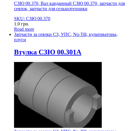
СЗЮ 00.370, Вал карданный СЗЮ 00.370, запчасти для
сеялок, запчасти для сельхозтехники
SKU: СЗЮ 00.370
1.0
грн.
Read more
Запчасти за сеялки СЗ, УПС, No-Till, культиваторы,
плуги
Втулка СЗЮ 00.301А