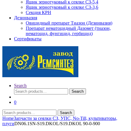
Ящик зернотуковый к сеялке СЗ-5,4
Ящик зернотуковый к сеялке СЗ-3,6
Секция КРН
Дезинвазия
Овицидный препарат Тиазон (Дезинвазия)
Препарат нематоцидный Дазомет (тиазон,
нематоцид, фунгицид, гербицид)
Сертификаты
Search
Search
Search
for:
0
Search
Search
for:
Home
Запчасти за сеялки СЗ, УПС, No-Till, культиваторы,
плуги
DN06.1SN-S19.DKOL/S19.DKOL 90-0-900