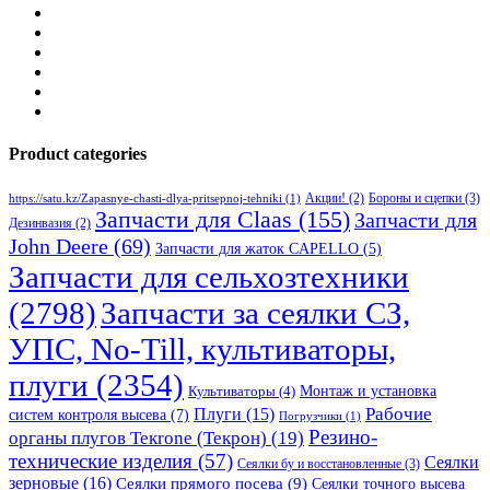
Product categories
Бороны и сцепки
(3)
Акции!
(2)
https://satu.kz/Zapasnye-chasti-dlya-pritsepnoj-tehniki
(1)
Запчасти для Claas
(155)
Запчасти для
Дезинвазия
(2)
John Deere
(69)
Запчасти для жаток CAPELLO
(5)
Запчасти для сельхозтехники
(2798)
Запчасти за сеялки СЗ,
УПС, No-Till, культиваторы,
плуги
(2354)
Монтаж и установка
Культиваторы
(4)
Рабочие
Плуги
(15)
систем контроля высева
(7)
Погрузчики
(1)
Резино-
органы плугов Текrоne (Текрон)
(19)
технические изделия
(57)
Сеялки
Сеялки бу и восстановленные
(3)
зерновые
(16)
Сеялки прямого посева
(9)
Сеялки точного высева