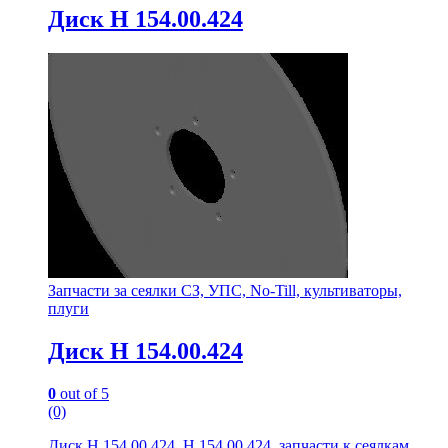
Диск Н 154.00.424
Запчасти за сеялки СЗ, УПС, No-Till, культиваторы,
плуги
Диск Н 154.00.424
0
out of 5
(0)
Диск Н 154.00.424, Н 154.00.424, запчасти к сеялкам,