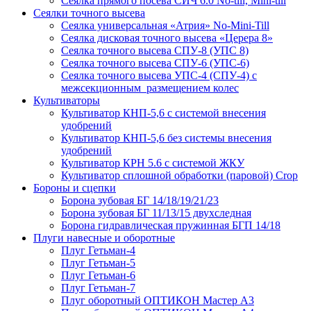
Сеялка прямого посева СИЧ 6.0 No-till, Mini-till
Сеялки точного высева
Сеялка универсальная «Атрия» No-Mini-Till
Сеялка дисковая точного высева «Церера 8»
Сеялка точного высева СПУ-8 (УПС 8)
Сеялка точного высева СПУ-6 (УПС-6)
Сеялка точного высева УПС-4 (СПУ-4) с
межсекционным размещением колес
Культиваторы
Культиватор КНП-5,6 с системой внесения
удобрений
Культиватор КНП-5,6 без системы внесения
удобрений
Культиватор КРН 5.6 с системой ЖКУ
Культиватор сплошной обработки (паровой) Crop
Бороны и сцепки
Борона зубовая БГ 14/18/19/21/23
Борона зубовая БГ 11/13/15 двухследная
Борона гидравлическая пружинная БГП 14/18
Плуги навесные и оборотные
Плуг Гетьман-4
Плуг Гетьман-5
Плуг Гетьман-6
Плуг Гетьман-7
Плуг оборотный ОПТИКОН Мастер А3