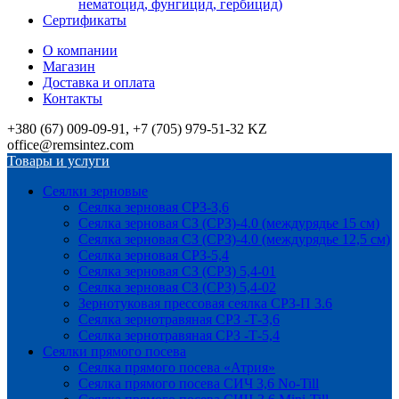
нематоцид, фунгицид, гербицид)
Сертификаты
О компании
Магазин
Доставка и оплата
Контакты
+380 (67) 009-09-91, +7 (705) 979-51-32 KZ
office@remsintez.com
Товары и услуги
Сеялки зерновые
Сеялка зерновая СРЗ-3,6
Сеялка зерновая СЗ (СРЗ)-4.0 (междурядье 15 см)
Сеялка зерновая СЗ (СРЗ)-4.0 (междурядье 12,5 см)
Сеялка зерновая СРЗ-5,4
Сеялка зерновая СЗ (СРЗ) 5,4-01
Сеялка зерновая СЗ (СРЗ) 5,4-02
Зернотуковая прессовая сеялка СРЗ-П 3.6
Сеялка зернотравяная СРЗ -Т-3,6
Сеялка зернотравяная СРЗ -Т-5,4
Сеялки прямого посева
Сеялка прямого посева «Атрия»
Сеялка прямого посева СИЧ 3,6 No-Till