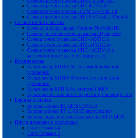
Сеялка прямого посева СИЧ-3,6 Mini-Till
Сеялка прямого посева СИЧ 4,2 No-till
Сеялка прямого посева «СИЧ-4,2» Mini-till
Сеялка прямого посева СИЧ 6.0 No-till, Mini-till
Сеялки точного высева
Сеялка универсальная «Атрия» No-Mini-Till
Сеялка дисковая точного высева «Церера 8»
Сеялка точного высева СПУ-8 (УПС 8)
Сеялка точного высева СПУ-6 (УПС-6)
Сеялка точного высева УПС-4 (СПУ-4) с
межсекционным размещением колес
Культиваторы
Культиватор КНП-5,6 с системой внесения
удобрений
Культиватор КНП-5,6 без системы внесения
удобрений
Культиватор КРН 5.6 с системой ЖКУ
Культиватор сплошной обработки (паровой) Crop
Бороны и сцепки
Борона зубовая БГ 14/18/19/21/23
Борона зубовая БГ 11/13/15 двухследная
Борона гидравлическая пружинная БГП 14/18
Плуги навесные и оборотные
Плуг Гетьман-4
Плуг Гетьман-5