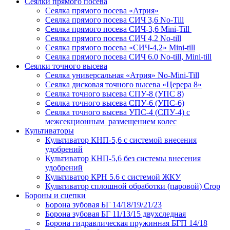
Сеялки прямого посева
Сеялка прямого посева «Атрия»
Сеялка прямого посева СИЧ 3,6 No-Till
Сеялка прямого посева СИЧ-3,6 Mini-Till
Сеялка прямого посева СИЧ 4,2 No-till
Сеялка прямого посева «СИЧ-4,2» Mini-till
Сеялка прямого посева СИЧ 6.0 No-till, Mini-till
Сеялки точного высева
Сеялка универсальная «Атрия» No-Mini-Till
Сеялка дисковая точного высева «Церера 8»
Сеялка точного высева СПУ-8 (УПС 8)
Сеялка точного высева СПУ-6 (УПС-6)
Сеялка точного высева УПС-4 (СПУ-4) с
межсекционным размещением колес
Культиваторы
Культиватор КНП-5,6 с системой внесения
удобрений
Культиватор КНП-5,6 без системы внесения
удобрений
Культиватор КРН 5.6 с системой ЖКУ
Культиватор сплошной обработки (паровой) Crop
Бороны и сцепки
Борона зубовая БГ 14/18/19/21/23
Борона зубовая БГ 11/13/15 двухследная
Борона гидравлическая пружинная БГП 14/18