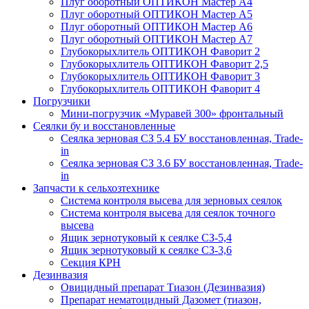
Плуг оборотный ОПТИКОН Мастер А4
Плуг оборотный ОПТИКОН Мастер А5
Плуг оборотный ОПТИКОН Мастер А6
Плуг оборотный ОПТИКОН Мастер А7
Глубокорыхлитель ОПТИКОН Фаворит 2
Глубокорыхлитель ОПТИКОН Фаворит 2,5
Глубокорыхлитель ОПТИКОН Фаворит 3
Глубокорыхлитель ОПТИКОН Фаворит 4
Погрузчики
Мини-погрузчик «Муравей 300» фронтальный
Сеялки бу и восстановленные
Сеялка зерновая СЗ 5.4 БУ восстановленная, Trade-
in
Сеялка зерновая СЗ 3.6 БУ восстановленная, Trade-
in
Запчасти к сельхозтехнике
Система контроля высева для зерновых сеялок
Система контроля высева для сеялок точного
высева
Ящик зернотуковый к сеялке СЗ-5,4
Ящик зернотуковый к сеялке СЗ-3,6
Секция КРН
Дезинвазия
Овицидный препарат Тиазон (Дезинвазия)
Препарат нематоцидный Дазомет (тиазон,