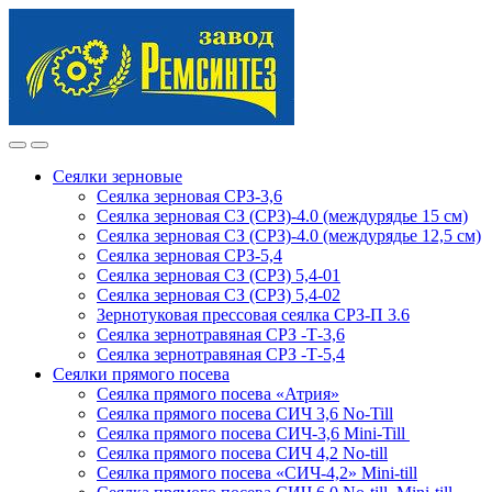
Skip
Skip
to
to
navigation
content
Сеялки зерновые
Сеялка зерновая СРЗ-3,6
Сеялка зерновая СЗ (СРЗ)-4.0 (междурядье 15 см)
Сеялка зерновая СЗ (СРЗ)-4.0 (междурядье 12,5 см)
Сеялка зерновая СРЗ-5,4
Сеялка зерновая СЗ (СРЗ) 5,4-01
Сеялка зерновая СЗ (СРЗ) 5,4-02
Зернотуковая прессовая сеялка СРЗ-П 3.6
Сеялка зернотравяная СРЗ -Т-3,6
Сеялка зернотравяная СРЗ -Т-5,4
Сеялки прямого посева
Сеялка прямого посева «Атрия»
Сеялка прямого посева СИЧ 3,6 No-Till
Сеялка прямого посева СИЧ-3,6 Mini-Till
Сеялка прямого посева СИЧ 4,2 No-till
Сеялка прямого посева «СИЧ-4,2» Mini-till