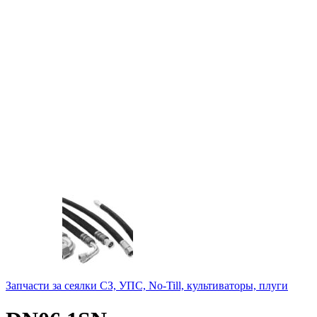
Запчасти за сеялки СЗ, УПС, No-Till, культиваторы, плуги