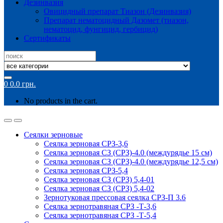
Дезинвазия
Овицидный препарат Тиазон (Дезинвазия)
Препарат нематоцидный Дазомет (тиазон,
нематоцид, фунгицид, гербицид)
Сертификаты
Search
for:
0
0.0
грн.
No products in the cart.
Сеялки зерновые
Сеялка зерновая СРЗ-3,6
Сеялка зерновая СЗ (СРЗ)-4.0 (междурядье 15 см)
Сеялка зерновая СЗ (СРЗ)-4.0 (междурядье 12,5 см)
Сеялка зерновая СРЗ-5,4
Сеялка зерновая СЗ (СРЗ) 5,4-01
Сеялка зерновая СЗ (СРЗ) 5,4-02
Зернотуковая прессовая сеялка СРЗ-П 3.6
Сеялка зернотравяная СРЗ -Т-3,6
Сеялка зернотравяная СРЗ -Т-5,4