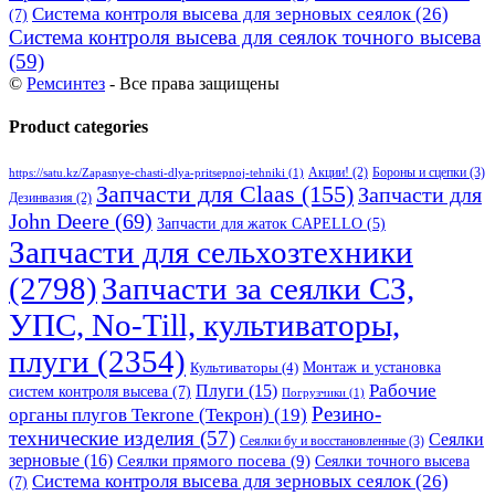
Система контроля высева для зерновых сеялок
(26)
(7)
Система контроля высева для сеялок точного высева
(59)
©
Ремсинтез
- Все права защищены
Product categories
Бороны и сцепки
(3)
Акции!
(2)
https://satu.kz/Zapasnye-chasti-dlya-pritsepnoj-tehniki
(1)
Запчасти для Claas
(155)
Запчасти для
Дезинвазия
(2)
John Deere
(69)
Запчасти для жаток CAPELLO
(5)
Запчасти для сельхозтехники
(2798)
Запчасти за сеялки СЗ,
УПС, No-Till, культиваторы,
плуги
(2354)
Монтаж и установка
Культиваторы
(4)
Рабочие
Плуги
(15)
систем контроля высева
(7)
Погрузчики
(1)
Резино-
органы плугов Текrоne (Текрон)
(19)
технические изделия
(57)
Сеялки
Сеялки бу и восстановленные
(3)
зерновые
(16)
Сеялки прямого посева
(9)
Сеялки точного высева
Система контроля высева для зерновых сеялок
(26)
(7)