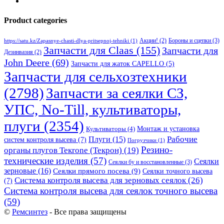
Product categories
Бороны и сцепки
(3)
Акции!
(2)
https://satu.kz/Zapasnye-chasti-dlya-pritsepnoj-tehniki
(1)
Запчасти для Claas
(155)
Запчасти для
Дезинвазия
(2)
John Deere
(69)
Запчасти для жаток CAPELLO
(5)
Запчасти для сельхозтехники
(2798)
Запчасти за сеялки СЗ,
УПС, No-Till, культиваторы,
плуги
(2354)
Монтаж и установка
Культиваторы
(4)
Рабочие
Плуги
(15)
систем контроля высева
(7)
Погрузчики
(1)
Резино-
органы плугов Текrоne (Текрон)
(19)
технические изделия
(57)
Сеялки
Сеялки бу и восстановленные
(3)
зерновые
(16)
Сеялки прямого посева
(9)
Сеялки точного высева
Система контроля высева для зерновых сеялок
(26)
(7)
Система контроля высева для сеялок точного высева
(59)
©
Ремсинтез
- Все права защищены