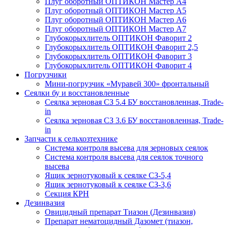
Плуг оборотный ОПТИКОН Мастер А4
Плуг оборотный ОПТИКОН Мастер А5
Плуг оборотный ОПТИКОН Мастер А6
Плуг оборотный ОПТИКОН Мастер А7
Глубокорыхлитель ОПТИКОН Фаворит 2
Глубокорыхлитель ОПТИКОН Фаворит 2,5
Глубокорыхлитель ОПТИКОН Фаворит 3
Глубокорыхлитель ОПТИКОН Фаворит 4
Погрузчики
Мини-погрузчик «Муравей 300» фронтальный
Сеялки бу и восстановленные
Сеялка зерновая СЗ 5.4 БУ восстановленная, Trade-
in
Сеялка зерновая СЗ 3.6 БУ восстановленная, Trade-
in
Запчасти к сельхозтехнике
Система контроля высева для зерновых сеялок
Система контроля высева для сеялок точного
высева
Ящик зернотуковый к сеялке СЗ-5,4
Ящик зернотуковый к сеялке СЗ-3,6
Секция КРН
Дезинвазия
Овицидный препарат Тиазон (Дезинвазия)
Препарат нематоцидный Дазомет (тиазон,