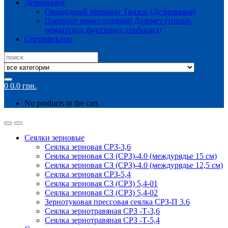
Дезинвазия
Овицидный препарат Тиазон (Дезинвазия)
Препарат нематоцидный Дазомет (тиазон,
нематоцид, фунгицид, гербицид)
Сертификаты
Search
for:
0
0.0
грн.
No products in the cart.
Сеялки зерновые
Сеялка зерновая СРЗ-3,6
Сеялка зерновая СЗ (СРЗ)-4.0 (междурядье 15 см)
Сеялка зерновая СЗ (СРЗ)-4.0 (междурядье 12,5 см)
Сеялка зерновая СРЗ-5,4
Сеялка зерновая СЗ (СРЗ) 5,4-01
Сеялка зерновая СЗ (СРЗ) 5,4-02
Зернотуковая прессовая сеялка СРЗ-П 3.6
Сеялка зернотравяная СРЗ -Т-3,6
Сеялка зернотравяная СРЗ -Т-5,4