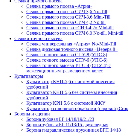
Сеялки прямого посева
Сеялка прямого посева «Атрия»
Сеялка прямого посева СИЧ 3,6 No-Till
Сеялка прямого посева СИЧ-3,6 Mini-Till
Сеялка прямого посева СИЧ 4,2 No-till
Сеялка прямого посева «СИЧ-4,2» Mini-till
Сеялка прямого посева СИЧ 6.0 No-till, Mini-till
Сеялки точного высева
Сеялка универсальная «Атрия» No-Mini-Till
Сеялка дисковая точного высева «Церера 8»
Сеялка точного высева СПУ-8 (УПС 8)
Сеялка точного высева СПУ-6 (УПС-6)
Сеялка точного высева УПС-4 (СПУ-4) с
межсекционным размещением колес
Культиваторы
Культиватор КНП-5,6 с системой внесения
удобрений
Культиватор КНП-5,6 без системы внесения
удобрений
Культиватор КРН 5.6 с системой ЖКУ
Культиватор сплошной обработки (паровой) Crop
Бороны и сцепки
Борона зубовая БГ 14/18/19/21/23
Борона зубовая БГ 11/13/15 двухследная
Борона гидравлическая пружинная БГП 14/18