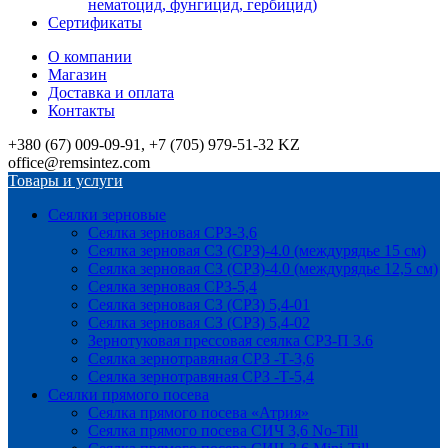
нематоцид, фунгицид, гербицид)
Сертификаты
О компании
Магазин
Доставка и оплата
Контакты
+380 (67) 009-09-91, +7 (705) 979-51-32 KZ
office@remsintez.com
Товары и услуги
Сеялки зерновые
Сеялка зерновая СРЗ-3,6
Сеялка зерновая СЗ (СРЗ)-4.0 (междурядье 15 см)
Сеялка зерновая СЗ (СРЗ)-4.0 (междурядье 12,5 см)
Сеялка зерновая СРЗ-5,4
Сеялка зерновая СЗ (СРЗ) 5,4-01
Сеялка зерновая СЗ (СРЗ) 5,4-02
Зернотуковая прессовая сеялка СРЗ-П 3.6
Сеялка зернотравяная СРЗ -Т-3,6
Сеялка зернотравяная СРЗ -Т-5,4
Сеялки прямого посева
Сеялка прямого посева «Атрия»
Сеялка прямого посева СИЧ 3,6 No-Till