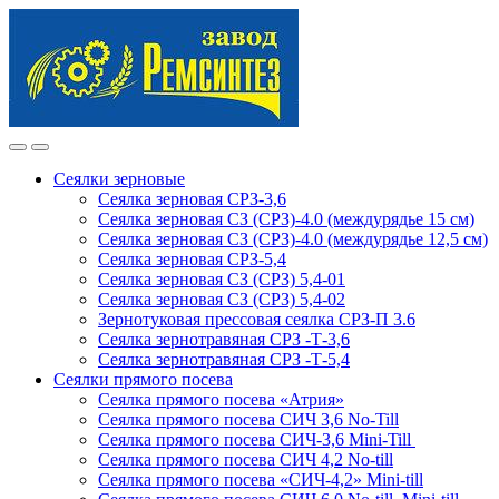
Skip
Skip
to
to
navigation
content
Сеялки зерновые
Сеялка зерновая СРЗ-3,6
Сеялка зерновая СЗ (СРЗ)-4.0 (междурядье 15 см)
Сеялка зерновая СЗ (СРЗ)-4.0 (междурядье 12,5 см)
Сеялка зерновая СРЗ-5,4
Сеялка зерновая СЗ (СРЗ) 5,4-01
Сеялка зерновая СЗ (СРЗ) 5,4-02
Зернотуковая прессовая сеялка СРЗ-П 3.6
Сеялка зернотравяная СРЗ -Т-3,6
Сеялка зернотравяная СРЗ -Т-5,4
Сеялки прямого посева
Сеялка прямого посева «Атрия»
Сеялка прямого посева СИЧ 3,6 No-Till
Сеялка прямого посева СИЧ-3,6 Mini-Till
Сеялка прямого посева СИЧ 4,2 No-till
Сеялка прямого посева «СИЧ-4,2» Mini-till