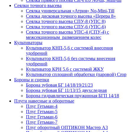
Сеялка прямого посева СИЧ 6.0 No-till, Mini-till
Сеялки точного высева
Сеялка универсальная «Атрия» No-Mini-Till
Сеялка дисковая точного высева «Церера 8»
Сеялка точного высева СПУ-8 (УПС 8)
Сеялка точного высева СПУ-6 (УПС-6)
Сеялка точного высева УПС-4 (СПУ-4) с
межсекционным размещением колес
Культиваторы
Культиватор КНП-5,6 с системой внесения
удобрений
Культиватор КНП-5,6 без системы внесения
удобрений
Культиватор КРН 5.6 с системой ЖКУ
Культиватор сплошной обработки (паровой) Crop
Бороны и сцепки
Борона зубовая БГ 14/18/19/21/23
Борона зубовая БГ 11/13/15 двухследная
Борона гидравлическая пружинная БГП 14/18
Плуги навесные и оборотные
Плуг Гетьман-4
Плуг Гетьман-5
Плуг Гетьман-6
Плуг Гетьман-7
Плуг оборотный ОПТИКОН Мастер А3