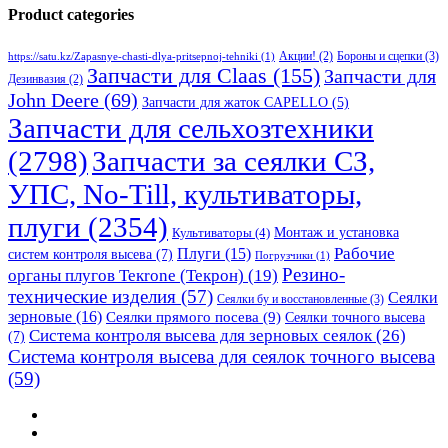
Product categories
Бороны и сцепки
(3)
Акции!
(2)
https://satu.kz/Zapasnye-chasti-dlya-pritsepnoj-tehniki
(1)
Запчасти для Claas
(155)
Запчасти для
Дезинвазия
(2)
John Deere
(69)
Запчасти для жаток CAPELLO
(5)
Запчасти для сельхозтехники
(2798)
Запчасти за сеялки СЗ,
УПС, No-Till, культиваторы,
плуги
(2354)
Монтаж и установка
Культиваторы
(4)
Рабочие
Плуги
(15)
систем контроля высева
(7)
Погрузчики
(1)
Резино-
органы плугов Текrоne (Текрон)
(19)
технические изделия
(57)
Сеялки
Сеялки бу и восстановленные
(3)
зерновые
(16)
Сеялки прямого посева
(9)
Сеялки точного высева
Система контроля высева для зерновых сеялок
(26)
(7)
Система контроля высева для сеялок точного высева
(59)