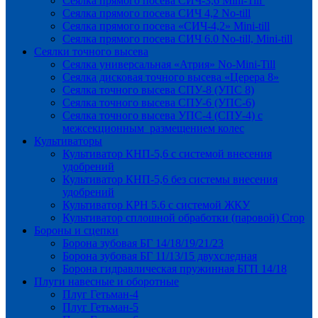
Сеялка прямого посева СИЧ-3,6 Mini-Till
Сеялка прямого посева СИЧ 4,2 No-till
Сеялка прямого посева «СИЧ-4,2» Mini-till
Сеялка прямого посева СИЧ 6.0 No-till, Mini-till
Сеялки точного высева
Сеялка универсальная «Атрия» No-Mini-Till
Сеялка дисковая точного высева «Церера 8»
Сеялка точного высева СПУ-8 (УПС 8)
Сеялка точного высева СПУ-6 (УПС-6)
Сеялка точного высева УПС-4 (СПУ-4) с
межсекционным размещением колес
Культиваторы
Культиватор КНП-5,6 с системой внесения
удобрений
Культиватор КНП-5,6 без системы внесения
удобрений
Культиватор КРН 5.6 с системой ЖКУ
Культиватор сплошной обработки (паровой) Crop
Бороны и сцепки
Борона зубовая БГ 14/18/19/21/23
Борона зубовая БГ 11/13/15 двухследная
Борона гидравлическая пружинная БГП 14/18
Плуги навесные и оборотные
Плуг Гетьман-4
Плуг Гетьман-5