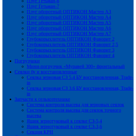
Плуг Гетьман-6
Плуг Гетьман-7
Плуг оборотный ОПТИКОН Мастер А3
Плуг оборотный ОПТИКОН Мастер А4
Плуг оборотный ОПТИКОН Мастер А5
Плуг оборотный ОПТИКОН Мастер А6
Плуг оборотный ОПТИКОН Мастер А7
Глубокорыхлитель ОПТИКОН Фаворит 2
Глубокорыхлитель ОПТИКОН Фаворит 2,5
Глубокорыхлитель ОПТИКОН Фаворит 3
Глубокорыхлитель ОПТИКОН Фаворит 4
Погрузчики
Мини-погрузчик «Муравей 300» фронтальный
Сеялки бу и восстановленные
Сеялка зерновая СЗ 5.4 БУ восстановленная, Trade-
in
Сеялка зерновая СЗ 3.6 БУ восстановленная, Trade-
in
Запчасти к сельхозтехнике
Система контроля высева для зерновых сеялок
Система контроля высева для сеялок точного
высева
Ящик зернотуковый к сеялке СЗ-5,4
Ящик зернотуковый к сеялке СЗ-3,6
Секция КРН