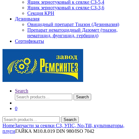
Ящик зернотуковый к сеялке СЗ-5,4
Ящик зернотуковый к сеялке СЗ-3,6
Секция КРН
Дезинвазия
Овицидный препарат Тиазон (Дезинвазия)
Препарат нематоцидный Дазомет (тиазон,
нематоцид, фунгицид, гербицид)
Сертификаты
Search
Search
Search
for:
0
Search
Search
for:
Home
Запчасти за сеялки СЗ, УПС, No-Till, культиваторы,
плуги
ГАЙКА М10.8.019 DIN 980/ISO 7042