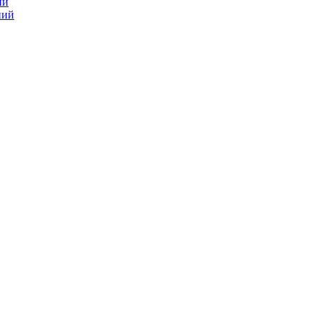
ий
ний