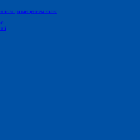
ионным размещением колес
ий
ний