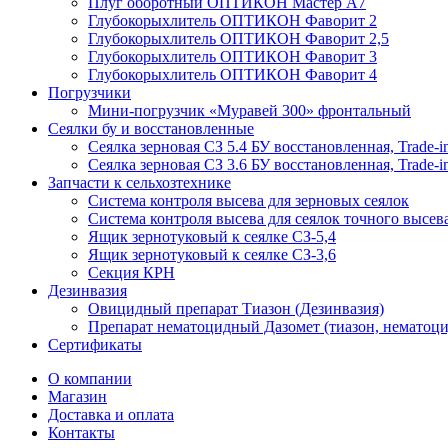
Плуг оборотный ОПТИКОН Мастер А7
Глубокорыхлитель ОПТИКОН Фаворит 2
Глубокорыхлитель ОПТИКОН Фаворит 2,5
Глубокорыхлитель ОПТИКОН Фаворит 3
Глубокорыхлитель ОПТИКОН Фаворит 4
Погрузчики
Мини-погрузчик «Муравей 300» фронтальный
Сеялки бу и восстановленные
Сеялка зерновая СЗ 5.4 БУ восстановленная, Trade-i
Сеялка зерновая СЗ 3.6 БУ восстановленная, Trade-i
Запчасти к сельхозтехнике
Система контроля высева для зерновых сеялок
Система контроля высева для сеялок точного высев
Ящик зернотуковый к сеялке СЗ-5,4
Ящик зернотуковый к сеялке СЗ-3,6
Секция КРН
Дезинвазия
Овицидный препарат Тиазон (Дезинвазия)
Препарат нематоцидный Дазомет (тиазон, нематоци
Сертификаты
О компании
Магазин
Доставка и оплата
Контакты