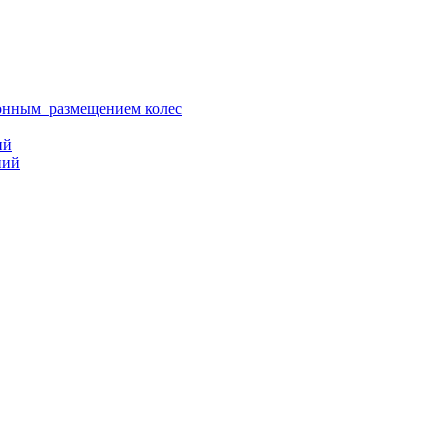
ионным размещением колес
ий
ний