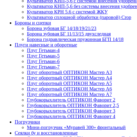
Культиватор КНП-5,6 с системой внесения удобрен
Культиватор КНП-5,6 без системы внесения удобре
Культиватор КРН 5.6 с системой ЖКУ
Культиватор сплошной обработки (паровой) Crop
Бороны и сцепки
Борона зубовая БГ 14/18/19/21/23
Борона зубовая БГ 11/13/15 двухследная
Борона гидравлическая пружинная БГП 14/18
Плуги навесные и оборотные
Плуг Гетьман-4
Плуг Гетьман-5
Плуг Гетьман-6
Плуг Гетьман-7
Плуг оборотный ОПТИКОН Мастер А3
Плуг оборотный ОПТИКОН Мастер А4
Плуг оборотный ОПТИКОН Мастер А5
Плуг оборотный ОПТИКОН Мастер А6
Плуг оборотный ОПТИКОН Мастер А7
Глубокорыхлитель ОПТИКОН Фаворит 2
Глубокорыхлитель ОПТИКОН Фаворит 2,5
Глубокорыхлитель ОПТИКОН Фаворит 3
Глубокорыхлитель ОПТИКОН Фаворит 4
Погрузчики
Мини-погрузчик «Муравей 300» фронтальный
Сеялки бу и восстановленные