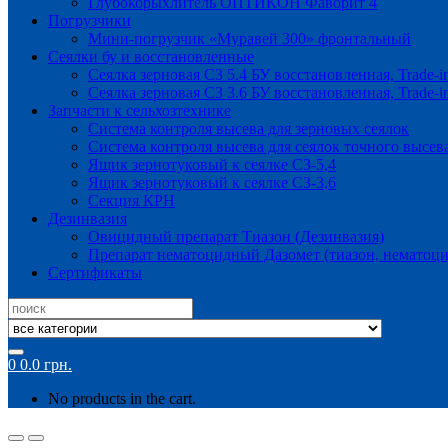
Глубокорыхлитель ОПТИКОН Фаворит 4
Погрузчики
Мини-погрузчик «Муравей 300» фронтальный
Сеялки бу и восстановленные
Сеялка зерновая СЗ 5.4 БУ восстановленная, Trade-i
Сеялка зерновая СЗ 3.6 БУ восстановленная, Trade-i
Запчасти к сельхозтехнике
Система контроля высева для зерновых сеялок
Система контроля высева для сеялок точного высев
Ящик зернотуковый к сеялке СЗ-5,4
Ящик зернотуковый к сеялке СЗ-3,6
Секция КРН
Дезинвазия
Овицидный препарат Тиазон (Дезинвазия)
Препарат нематоцидный Дазомет (тиазон, нематоци
Сертификаты
Search
for:
0
0.0
грн.
No products in the cart.