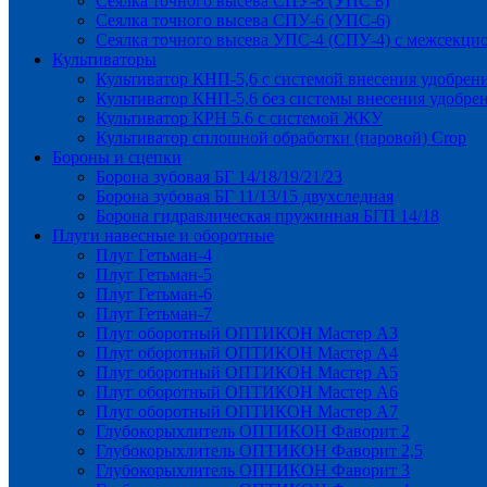
Сеялка точного высева СПУ-8 (УПС 8)
Сеялка точного высева СПУ-6 (УПС-6)
Сеялка точного высева УПС-4 (СПУ-4) с межсекц
Культиваторы
Культиватор КНП-5,6 с системой внесения удобрен
Культиватор КНП-5,6 без системы внесения удобре
Культиватор КРН 5.6 с системой ЖКУ
Культиватор сплошной обработки (паровой) Crop
Бороны и сцепки
Борона зубовая БГ 14/18/19/21/23
Борона зубовая БГ 11/13/15 двухследная
Борона гидравлическая пружинная БГП 14/18
Плуги навесные и оборотные
Плуг Гетьман-4
Плуг Гетьман-5
Плуг Гетьман-6
Плуг Гетьман-7
Плуг оборотный ОПТИКОН Мастер А3
Плуг оборотный ОПТИКОН Мастер А4
Плуг оборотный ОПТИКОН Мастер А5
Плуг оборотный ОПТИКОН Мастер А6
Плуг оборотный ОПТИКОН Мастер А7
Глубокорыхлитель ОПТИКОН Фаворит 2
Глубокорыхлитель ОПТИКОН Фаворит 2,5
Глубокорыхлитель ОПТИКОН Фаворит 3