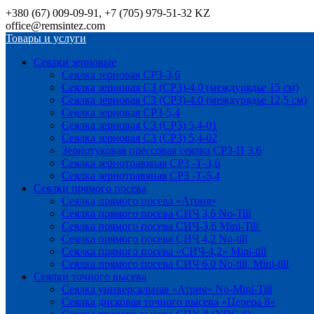
+380 (67) 009-09-91, +7 (705) 979-51-32 KZ
office@remsintez.com
Товары и услуги
Сеялки зерновые
Сеялка зерновая СРЗ-3,6
Сеялка зерновая СЗ (СРЗ)-4.0 (междурядье 15 см)
Сеялка зерновая СЗ (СРЗ)-4.0 (междурядье 12,5 см)
Сеялка зерновая СРЗ-5,4
Сеялка зерновая СЗ (СРЗ) 5,4-01
Сеялка зерновая СЗ (СРЗ) 5,4-02
Зернотуковая прессовая сеялка СРЗ-П 3.6
Сеялка зернотравяная СРЗ -Т-3,6
Сеялка зернотравяная СРЗ -Т-5,4
Сеялки прямого посева
Сеялка прямого посева «Атрия»
Сеялка прямого посева СИЧ 3,6 No-Till
Сеялка прямого посева СИЧ-3,6 Mini-Till
Сеялка прямого посева СИЧ 4,2 No-till
Сеялка прямого посева «СИЧ-4,2» Mini-till
Сеялка прямого посева СИЧ 6.0 No-till, Mini-till
Сеялки точного высева
Сеялка универсальная «Атрия» No-Mini-Till
Сеялка дисковая точного высева «Церера 8»