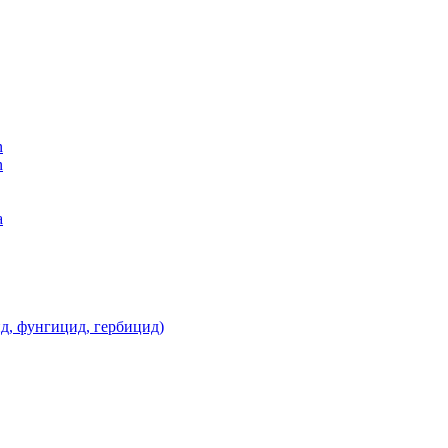
n
n
а
д, фунгицид, гербицид)