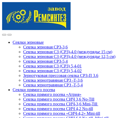
Skip
Skip
to
to
navigation
content
Сеялки зерновые
Сеялка зерновая СРЗ-3,6
Сеялка зерновая СЗ (СРЗ)-4.0 (междурядье 15 см)
Сеялка зерновая СЗ (СРЗ)-4.0 (междурядье 12,5 см)
Сеялка зерновая СРЗ-5,4
Сеялка зерновая СЗ (СРЗ) 5,4-01
Сеялка зерновая СЗ (СРЗ) 5,4-02
Зернотуковая прессовая сеялка СРЗ-П 3.6
Сеялка зернотравяная СРЗ -Т-3,6
Сеялка зернотравяная СРЗ -Т-5,4
Сеялки прямого посева
Сеялка прямого посева «Атрия»
Сеялка прямого посева СИЧ 3,6 No-Till
Сеялка прямого посева СИЧ-3,6 Mini-Till
Сеялка прямого посева СИЧ 4,2 No-till
Сеялка прямого посева «СИЧ-4,2» Mini-till