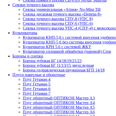
Сеялка прямого посева СИЧ 6.0 No-till, Mini-till
Сеялки точного высева
Сеялка универсальная «Атрия» No-Mini-Till
Сеялка дисковая точного высева «Церера 8»
Сеялка точного высева СПУ-8 (УПС 8)
Сеялка точного высева СПУ-6 (УПС-6)
Сеялка точного высева УПС-4 (СПУ-4) с межсекц
Культиваторы
Культиватор КНП-5,6 с системой внесения удобрен
Культиватор КНП-5,6 без системы внесения удобре
Культиватор КРН 5.6 с системой ЖКУ
Культиватор сплошной обработки (паровой) Crop
Бороны и сцепки
Борона зубовая БГ 14/18/19/21/23
Борона зубовая БГ 11/13/15 двухследная
Борона гидравлическая пружинная БГП 14/18
Плуги навесные и оборотные
Плуг Гетьман-4
Плуг Гетьман-5
Плуг Гетьман-6
Плуг Гетьман-7
Плуг оборотный ОПТИКОН Мастер А3
Плуг оборотный ОПТИКОН Мастер А4
Плуг оборотный ОПТИКОН Мастер А5
Плуг оборотный ОПТИКОН Мастер А6