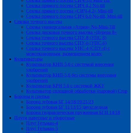
Сеялка прямого посева СИЧ-3,6 Mini-Till
Сеялка прямого посева СИЧ 4,2 No-till
Сеялка прямого посева «СИЧ-4,2» Mini-till
Сеялка прямого посева СИЧ 6.0 No-till, Mini-till
Сеялки точного высева
Сеялка универсальная «Атрия» No-Mini-Till
Сеялка дисковая точного высева «Церера 8»
Сеялка точного высева СПУ-8 (УПС 8)
Сеялка точного высева СПУ-6 (УПС-6)
Сеялка точного высева УПС-4 (СПУ-4) с
межсекционным размещением колес
Культиваторы
Культиватор КНП-5,6 с системой внесения
удобрений
Культиватор КНП-5,6 без системы внесения
удобрений
Культиватор КРН 5.6 с системой ЖКУ
Культиватор сплошной обработки (паровой) Crop
Бороны и сцепки
Борона зубовая БГ 14/18/19/21/23
Борона зубовая БГ 11/13/15 двухследная
Борона гидравлическая пружинная БГП 14/18
Плуги навесные и оборотные
Плуг Гетьман-4
Плуг Гетьман-5