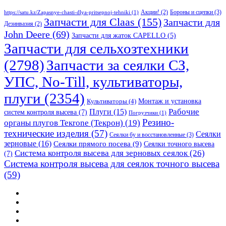
Бороны и сцепки
(3)
Акции!
(2)
https://satu.kz/Zapasnye-chasti-dlya-pritsepnoj-tehniki
(1)
Запчасти для Claas
(155)
Запчасти для
Дезинвазия
(2)
John Deere
(69)
Запчасти для жаток CAPELLO
(5)
Запчасти для сельхозтехники
(2798)
Запчасти за сеялки СЗ,
УПС, No-Till, культиваторы,
плуги
(2354)
Монтаж и установка
Культиваторы
(4)
Рабочие
Плуги
(15)
систем контроля высева
(7)
Погрузчики
(1)
Резино-
органы плугов Текrоne (Текрон)
(19)
технические изделия
(57)
Сеялки
Сеялки бу и восстановленные
(3)
зерновые
(16)
Сеялки прямого посева
(9)
Сеялки точного высева
Система контроля высева для зерновых сеялок
(26)
(7)
Система контроля высева для сеялок точного высева
(59)