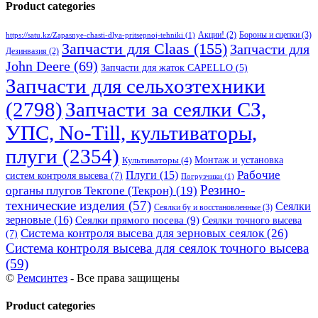
Product categories
Бороны и сцепки
(3)
Акции!
(2)
https://satu.kz/Zapasnye-chasti-dlya-pritsepnoj-tehniki
(1)
Запчасти для Claas
(155)
Запчасти для
Дезинвазия
(2)
John Deere
(69)
Запчасти для жаток CAPELLO
(5)
Запчасти для сельхозтехники
(2798)
Запчасти за сеялки СЗ,
УПС, No-Till, культиваторы,
плуги
(2354)
Монтаж и установка
Культиваторы
(4)
Рабочие
Плуги
(15)
систем контроля высева
(7)
Погрузчики
(1)
Резино-
органы плугов Текrоne (Текрон)
(19)
технические изделия
(57)
Сеялки
Сеялки бу и восстановленные
(3)
зерновые
(16)
Сеялки прямого посева
(9)
Сеялки точного высева
Система контроля высева для зерновых сеялок
(26)
(7)
Система контроля высева для сеялок точного высева
(59)
©
Ремсинтез
- Все права защищены
Product categories