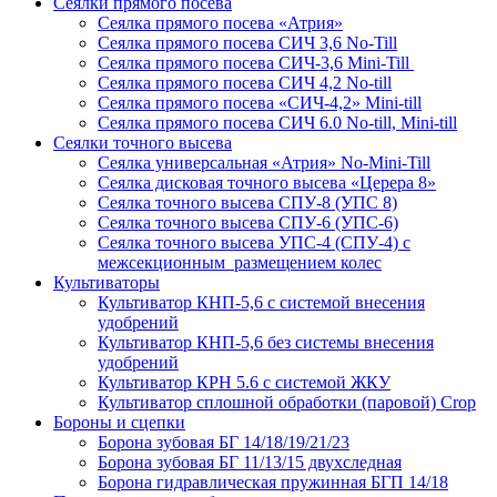
Сеялки прямого посева
Сеялка прямого посева «Атрия»
Сеялка прямого посева СИЧ 3,6 No-Till
Сеялка прямого посева СИЧ-3,6 Mini-Till
Сеялка прямого посева СИЧ 4,2 No-till
Сеялка прямого посева «СИЧ-4,2» Mini-till
Сеялка прямого посева СИЧ 6.0 No-till, Mini-till
Сеялки точного высева
Сеялка универсальная «Атрия» No-Mini-Till
Сеялка дисковая точного высева «Церера 8»
Сеялка точного высева СПУ-8 (УПС 8)
Сеялка точного высева СПУ-6 (УПС-6)
Сеялка точного высева УПС-4 (СПУ-4) с
межсекционным размещением колес
Культиваторы
Культиватор КНП-5,6 с системой внесения
удобрений
Культиватор КНП-5,6 без системы внесения
удобрений
Культиватор КРН 5.6 с системой ЖКУ
Культиватор сплошной обработки (паровой) Crop
Бороны и сцепки
Борона зубовая БГ 14/18/19/21/23
Борона зубовая БГ 11/13/15 двухследная
Борона гидравлическая пружинная БГП 14/18