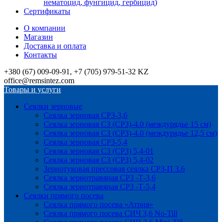
нематоцид, фунгицид, гербицид)
Сертификаты
О компании
Магазин
Доставка и оплата
Контакты
+380 (67) 009-09-91, +7 (705) 979-51-32 KZ
office@remsintez.com
Товары и услуги
Сеялки зерновые
Сеялка зерновая СРЗ-3,6
Сеялка зерновая СЗ (СРЗ)-4.0 (междурядье 15 см)
Сеялка зерновая СЗ (СРЗ)-4.0 (междурядье 12,5 см)
Сеялка зерновая СРЗ-5,4
Сеялка зерновая СЗ (СРЗ) 5,4-01
Сеялка зерновая СЗ (СРЗ) 5,4-02
Зернотуковая прессовая сеялка СРЗ-П 3.6
Сеялка зернотравяная СРЗ -Т-3,6
Сеялка зернотравяная СРЗ -Т-5,4
Сеялки прямого посева
Сеялка прямого посева «Атрия»
Сеялка прямого посева СИЧ 3,6 No-Till