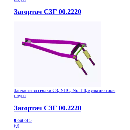
Загортач СЗГ 00.2220
Запчасти за сеялки СЗ, УПС, No-Till, культиваторы,
плуги
Загортач СЗГ 00.2220
0
out of 5
(0)