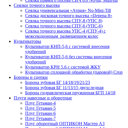
Сеялка прямого посева СИЧ 6.0 No-till, Mini-till
Сеялки точного высева
Сеялка универсальная «Атрия» No-Mini-Till
Сеялка дисковая точного высева «Церера 8»
Сеялка точного высева СПУ-8 (УПС 8)
Сеялка точного высева СПУ-6 (УПС-6)
Сеялка точного высева УПС-4 (СПУ-4) с
межсекционным размещением колес
Культиваторы
Культиватор КНП-5,6 с системой внесения
удобрений
Культиватор КНП-5,6 без системы внесения
удобрений
Культиватор КРН 5.6 с системой ЖКУ
Культиватор сплошной обработки (паровой) Crop
Бороны и сцепки
Борона зубовая БГ 14/18/19/21/23
Борона зубовая БГ 11/13/15 двухследная
Борона гидравлическая пружинная БГП 14/18
Плуги навесные и оборотные
Плуг Гетьман-4
Плуг Гетьман-5
Плуг Гетьман-6
Плуг Гетьман-7
Плуг оборотный ОПТИКОН Мастер А3