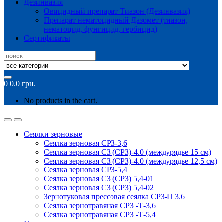
Дезинвазия
Овицидный препарат Тиазон (Дезинвазия)
Препарат нематоцидный Дазомет (тиазон,
нематоцид, фунгицид, гербицид)
Сертификаты
Search
for:
0
0.0
грн.
No products in the cart.
Сеялки зерновые
Сеялка зерновая СРЗ-3,6
Сеялка зерновая СЗ (СРЗ)-4.0 (междурядье 15 см)
Сеялка зерновая СЗ (СРЗ)-4.0 (междурядье 12,5 см)
Сеялка зерновая СРЗ-5,4
Сеялка зерновая СЗ (СРЗ) 5,4-01
Сеялка зерновая СЗ (СРЗ) 5,4-02
Зернотуковая прессовая сеялка СРЗ-П 3.6
Сеялка зернотравяная СРЗ -Т-3,6
Сеялка зернотравяная СРЗ -Т-5,4