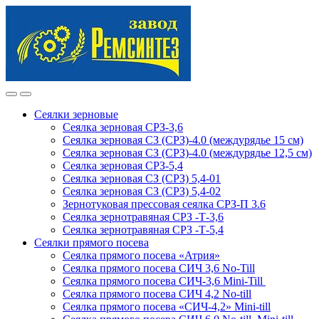
Skip
Skip
to
to
navigation
content
Сеялки зерновые
Сеялка зерновая СРЗ-3,6
Сеялка зерновая СЗ (СРЗ)-4.0 (междурядье 15 см)
Сеялка зерновая СЗ (СРЗ)-4.0 (междурядье 12,5 см)
Сеялка зерновая СРЗ-5,4
Сеялка зерновая СЗ (СРЗ) 5,4-01
Сеялка зерновая СЗ (СРЗ) 5,4-02
Зернотуковая прессовая сеялка СРЗ-П 3.6
Сеялка зернотравяная СРЗ -Т-3,6
Сеялка зернотравяная СРЗ -Т-5,4
Сеялки прямого посева
Сеялка прямого посева «Атрия»
Сеялка прямого посева СИЧ 3,6 No-Till
Сеялка прямого посева СИЧ-3,6 Mini-Till
Сеялка прямого посева СИЧ 4,2 No-till
Сеялка прямого посева «СИЧ-4,2» Mini-till