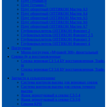
Плуг Гетьман-6
Плуг Гетьман-7
Плуг оборотный ОПТИКОН Мастер А3
Плуг оборотный ОПТИКОН Мастер А4
Плуг оборотный ОПТИКОН Мастер А5
Плуг оборотный ОПТИКОН Мастер А6
Плуг оборотный ОПТИКОН Мастер А7
Глубокорыхлитель ОПТИКОН Фаворит 2
Глубокорыхлитель ОПТИКОН Фаворит 2,5
Глубокорыхлитель ОПТИКОН Фаворит 3
Глубокорыхлитель ОПТИКОН Фаворит 4
Погрузчики
Мини-погрузчик «Муравей 300» фронтальный
Сеялки бу и восстановленные
Сеялка зерновая СЗ 5.4 БУ восстановленная, Trade-
in
Сеялка зерновая СЗ 3.6 БУ восстановленная, Trade-
in
Запчасти к сельхозтехнике
Система контроля высева для зерновых сеялок
Система контроля высева для сеялок точного
высева
Ящик зернотуковый к сеялке СЗ-5,4
Ящик зернотуковый к сеялке СЗ-3,6
Секция КРН