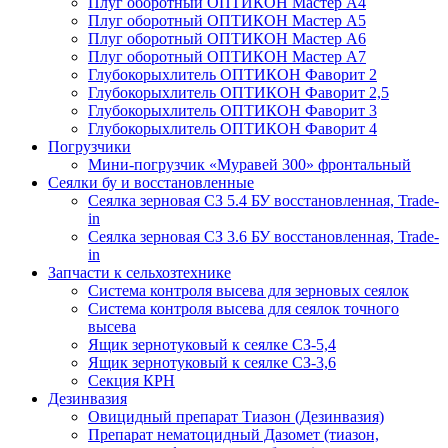
Плуг оборотный ОПТИКОН Мастер А4
Плуг оборотный ОПТИКОН Мастер А5
Плуг оборотный ОПТИКОН Мастер А6
Плуг оборотный ОПТИКОН Мастер А7
Глубокорыхлитель ОПТИКОН Фаворит 2
Глубокорыхлитель ОПТИКОН Фаворит 2,5
Глубокорыхлитель ОПТИКОН Фаворит 3
Глубокорыхлитель ОПТИКОН Фаворит 4
Погрузчики
Мини-погрузчик «Муравей 300» фронтальный
Сеялки бу и восстановленные
Сеялка зерновая СЗ 5.4 БУ восстановленная, Trade-
in
Сеялка зерновая СЗ 3.6 БУ восстановленная, Trade-
in
Запчасти к сельхозтехнике
Система контроля высева для зерновых сеялок
Система контроля высева для сеялок точного
высева
Ящик зернотуковый к сеялке СЗ-5,4
Ящик зернотуковый к сеялке СЗ-3,6
Секция КРН
Дезинвазия
Овицидный препарат Тиазон (Дезинвазия)
Препарат нематоцидный Дазомет (тиазон,