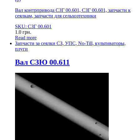
Вал контрпривода СЗГ 00.601, СЗГ 00.601, запчасти к
сеялкам, запчасти для сельхозтехники
SKU: СЗГ 00.601
1.0
грн.
Read more
Запчасти за сеялки СЗ, УПС, No-Till, культиваторы,
плуги
Вал СЗЮ 00.611