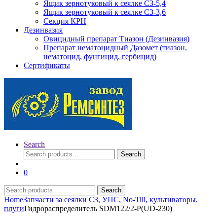
Ящик зернотуковый к сеялке СЗ-5,4
Ящик зернотуковый к сеялке СЗ-3,6
Секция КРН
Дезинвазия
Овицидный препарат Тиазон (Дезинвазия)
Препарат нематоцидный Дазомет (тиазон,
нематоцид, фунгицид, гербицид)
Сертификаты
Search
Search
Search
for:
0
Search
Search
for:
Home
Запчасти за сеялки СЗ, УПС, No-Till, культиваторы,
плуги
Гидрораспределитель SDM122/2-P(UD-230)