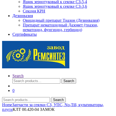
Ящик зернотуковый к сеялке СЗ-5,4
Ящик зернотуковый к сеялке СЗ-3,6
Секция КРН
Дезинвазия
Овицидный препарат Тиазон (Дезинвазия)
Препарат нематоцидный Дазомет (тиазон,
нематоцид, фунгицид, гербицид)
Сертификаты
Search
Search
Search
for:
0
Search
Search
for:
Home
Запчасти за сеялки СЗ, УПС, No-Till, культиваторы,
плуги
КЛТ 00.420-04 ЗАМОК