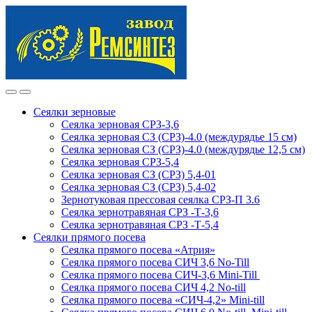
Skip
Skip
to
to
navigation
content
Сеялки зерновые
Сеялка зерновая СРЗ-3,6
Сеялка зерновая СЗ (СРЗ)-4.0 (междурядье 15 см)
Сеялка зерновая СЗ (СРЗ)-4.0 (междурядье 12,5 см)
Сеялка зерновая СРЗ-5,4
Сеялка зерновая СЗ (СРЗ) 5,4-01
Сеялка зерновая СЗ (СРЗ) 5,4-02
Зернотуковая прессовая сеялка СРЗ-П 3.6
Сеялка зернотравяная СРЗ -Т-3,6
Сеялка зернотравяная СРЗ -Т-5,4
Сеялки прямого посева
Сеялка прямого посева «Атрия»
Сеялка прямого посева СИЧ 3,6 No-Till
Сеялка прямого посева СИЧ-3,6 Mini-Till
Сеялка прямого посева СИЧ 4,2 No-till
Сеялка прямого посева «СИЧ-4,2» Mini-till