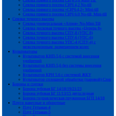
Сеялка прямого посева СИЧ-3,6 Mini-Till
Сеялка прямого посева СИЧ 4,2 No-till
Сеялка прямого посева «СИЧ-4,2» Mini-till
Сеялка прямого посева СИЧ 6.0 No-till, Mini-till
Сеялки точного высева
Сеялка универсальная «Атрия» No-Mini-Till
Сеялка дисковая точного высева «Церера 8»
Сеялка точного высева СПУ-8 (УПС 8)
Сеялка точного высева СПУ-6 (УПС-6)
Сеялка точного высева УПС-4 (СПУ-4) с
межсекционным размещением колес
Культиваторы
Культиватор КНП-5,6 с системой внесения
удобрений
Культиватор КНП-5,6 без системы внесения
удобрений
Культиватор КРН 5.6 с системой ЖКУ
Культиватор сплошной обработки (паровой) Crop
Бороны и сцепки
Борона зубовая БГ 14/18/19/21/23
Борона зубовая БГ 11/13/15 двухследная
Борона гидравлическая пружинная БГП 14/18
Плуги навесные и оборотные
Плуг Гетьман-4
Плуг Гетьман-5