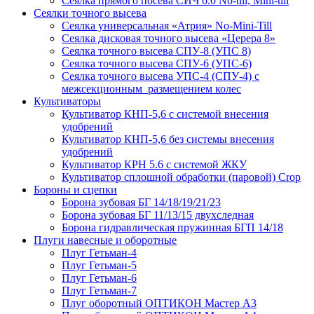
Сеялка прямого посева СИЧ 6.0 No-till, Mini-till
Сеялки точного высева
Сеялка универсальная «Атрия» No-Mini-Till
Сеялка дисковая точного высева «Церера 8»
Сеялка точного высева СПУ-8 (УПС 8)
Сеялка точного высева СПУ-6 (УПС-6)
Сеялка точного высева УПС-4 (СПУ-4) с
межсекционным размещением колес
Культиваторы
Культиватор КНП-5,6 с системой внесения
удобрений
Культиватор КНП-5,6 без системы внесения
удобрений
Культиватор КРН 5.6 с системой ЖКУ
Культиватор сплошной обработки (паровой) Crop
Бороны и сцепки
Борона зубовая БГ 14/18/19/21/23
Борона зубовая БГ 11/13/15 двухследная
Борона гидравлическая пружинная БГП 14/18
Плуги навесные и оборотные
Плуг Гетьман-4
Плуг Гетьман-5
Плуг Гетьман-6
Плуг Гетьман-7
Плуг оборотный ОПТИКОН Мастер А3