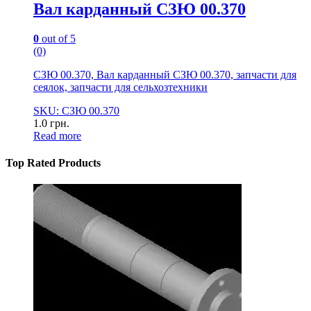
Вал карданный СЗЮ 00.370
0
out of 5
(0)
СЗЮ 00.370, Вал карданный СЗЮ 00.370, запчасти для
сеялок, запчасти для сельхозтехники
SKU: СЗЮ 00.370
1.0
грн.
Read more
Top Rated Products