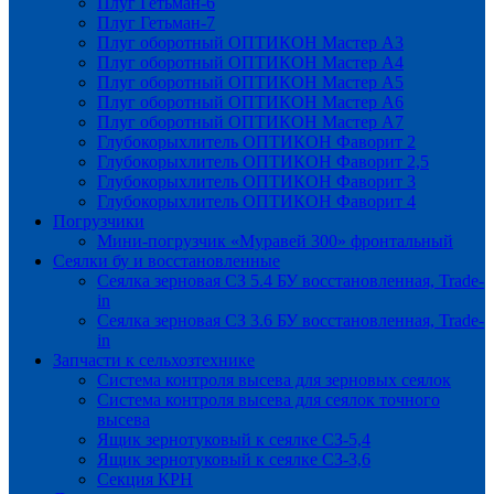
Плуг Гетьман-6
Плуг Гетьман-7
Плуг оборотный ОПТИКОН Мастер А3
Плуг оборотный ОПТИКОН Мастер А4
Плуг оборотный ОПТИКОН Мастер А5
Плуг оборотный ОПТИКОН Мастер А6
Плуг оборотный ОПТИКОН Мастер А7
Глубокорыхлитель ОПТИКОН Фаворит 2
Глубокорыхлитель ОПТИКОН Фаворит 2,5
Глубокорыхлитель ОПТИКОН Фаворит 3
Глубокорыхлитель ОПТИКОН Фаворит 4
Погрузчики
Мини-погрузчик «Муравей 300» фронтальный
Сеялки бу и восстановленные
Сеялка зерновая СЗ 5.4 БУ восстановленная, Trade-
in
Сеялка зерновая СЗ 3.6 БУ восстановленная, Trade-
in
Запчасти к сельхозтехнике
Система контроля высева для зерновых сеялок
Система контроля высева для сеялок точного
высева
Ящик зернотуковый к сеялке СЗ-5,4
Ящик зернотуковый к сеялке СЗ-3,6
Секция КРН