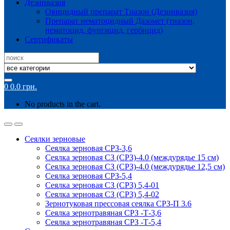
Дезинвазия
Овицидный препарат Тиазон (Дезинвазия)
Препарат нематоцидный Дазомет (тиазон,
нематоцид, фунгицид, гербицид)
Сертификаты
Search
for:
0
0.0
грн.
No products in the cart.
Сеялки зерновые
Сеялка зерновая СРЗ-3,6
Сеялка зерновая СЗ (СРЗ)-4.0 (междурядье 15 см)
Сеялка зерновая СЗ (СРЗ)-4.0 (междурядье 12,5 см)
Сеялка зерновая СРЗ-5,4
Сеялка зерновая СЗ (СРЗ) 5,4-01
Сеялка зерновая СЗ (СРЗ) 5,4-02
Зернотуковая прессовая сеялка СРЗ-П 3.6
Сеялка зернотравяная СРЗ -Т-3,6
Сеялка зернотравяная СРЗ -Т-5,4