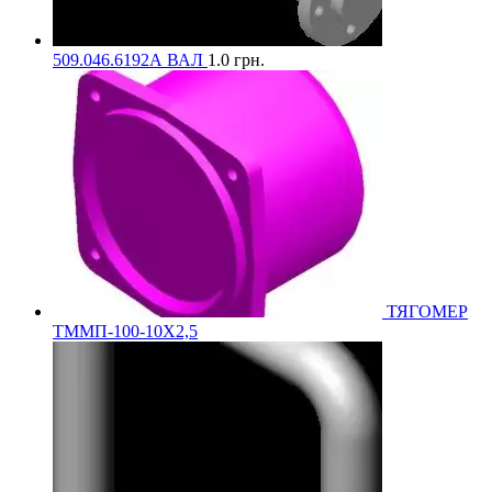
509.046.6192А ВАЛ
1.0
грн.
ТЯГОМЕР
ТММП-100-10Х2,5