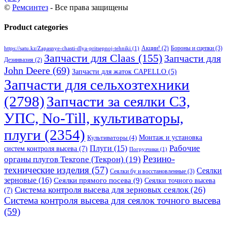
©
Ремсинтез
- Все права защищены
Product categories
Бороны и сцепки
(3)
Акции!
(2)
https://satu.kz/Zapasnye-chasti-dlya-pritsepnoj-tehniki
(1)
Запчасти для Claas
(155)
Запчасти для
Дезинвазия
(2)
John Deere
(69)
Запчасти для жаток CAPELLO
(5)
Запчасти для сельхозтехники
(2798)
Запчасти за сеялки СЗ,
УПС, No-Till, культиваторы,
плуги
(2354)
Монтаж и установка
Культиваторы
(4)
Рабочие
Плуги
(15)
систем контроля высева
(7)
Погрузчики
(1)
Резино-
органы плугов Текrоne (Текрон)
(19)
технические изделия
(57)
Сеялки
Сеялки бу и восстановленные
(3)
зерновые
(16)
Сеялки прямого посева
(9)
Сеялки точного высева
Система контроля высева для зерновых сеялок
(26)
(7)
Система контроля высева для сеялок точного высева
(59)