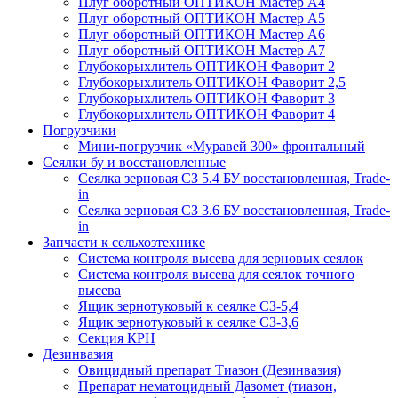
Плуг оборотный ОПТИКОН Мастер А4
Плуг оборотный ОПТИКОН Мастер А5
Плуг оборотный ОПТИКОН Мастер А6
Плуг оборотный ОПТИКОН Мастер А7
Глубокорыхлитель ОПТИКОН Фаворит 2
Глубокорыхлитель ОПТИКОН Фаворит 2,5
Глубокорыхлитель ОПТИКОН Фаворит 3
Глубокорыхлитель ОПТИКОН Фаворит 4
Погрузчики
Мини-погрузчик «Муравей 300» фронтальный
Сеялки бу и восстановленные
Сеялка зерновая СЗ 5.4 БУ восстановленная, Trade-
in
Сеялка зерновая СЗ 3.6 БУ восстановленная, Trade-
in
Запчасти к сельхозтехнике
Система контроля высева для зерновых сеялок
Система контроля высева для сеялок точного
высева
Ящик зернотуковый к сеялке СЗ-5,4
Ящик зернотуковый к сеялке СЗ-3,6
Секция КРН
Дезинвазия
Овицидный препарат Тиазон (Дезинвазия)
Препарат нематоцидный Дазомет (тиазон,