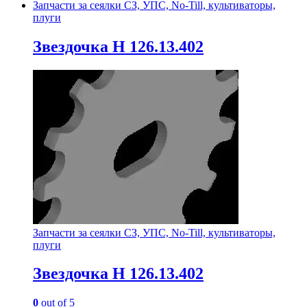
Запчасти за сеялки СЗ, УПС, No-Till, культиваторы,
плуги
Звездочка Н 126.13.402
Запчасти за сеялки СЗ, УПС, No-Till, культиваторы,
плуги
Звездочка Н 126.13.402
0
out of 5