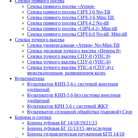
Сеялки прямого посева
Сеялка прямого посева «Атрия»
Сеялка прямого посева СИЧ 3,6 No-Till
Сеялка прямого посева СИЧ-3,6 Mini-Till
Сеялка прямого посева СИЧ 4,2 No-till
Сеялка прямого посева «СИЧ-4,2» Mini-till
Сеялка прямого посева СИЧ 6.0 No-till, Mini-till
Сеялки точного высева
Сеялка универсальная «Атрия» No-Mini-Till
Сеялка дисковая точного высева «Церера 8»
Сеялка точного высева СПУ-8 (УПС 8)
Сеялка точного высева СПУ-6 (УПС-6)
Сеялка точного высева УПС-4 (СПУ-4) с
межсекционным размещением колес
Культиваторы
Культиватор КНП-5,6 с системой внесения
удобрений
Культиватор КНП-5,6 без системы внесения
удобрений
Культиватор КРН 5.6 с системой ЖКУ
Культиватор сплошной обработки (паровой) Crop
Бороны и сцепки
Борона зубовая БГ 14/18/19/21/23
Борона зубовая БГ 11/13/15 двухследная
Борона гидравлическая пружинная БГП 14/18