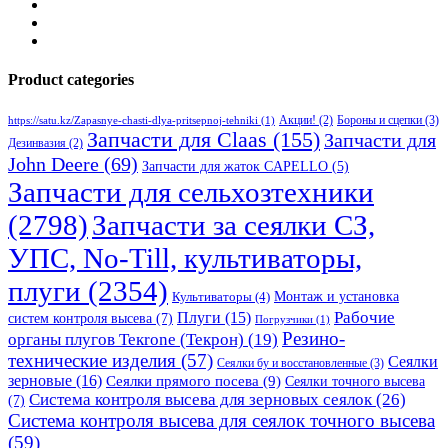
Product categories
Бороны и сцепки
(3)
Акции!
(2)
https://satu.kz/Zapasnye-chasti-dlya-pritsepnoj-tehniki
(1)
Запчасти для Claas
(155)
Запчасти для
Дезинвазия
(2)
John Deere
(69)
Запчасти для жаток CAPELLO
(5)
Запчасти для сельхозтехники
(2798)
Запчасти за сеялки СЗ,
УПС, No-Till, культиваторы,
плуги
(2354)
Монтаж и установка
Культиваторы
(4)
Рабочие
Плуги
(15)
систем контроля высева
(7)
Погрузчики
(1)
Резино-
органы плугов Текrоne (Текрон)
(19)
технические изделия
(57)
Сеялки
Сеялки бу и восстановленные
(3)
зерновые
(16)
Сеялки прямого посева
(9)
Сеялки точного высева
Система контроля высева для зерновых сеялок
(26)
(7)
Система контроля высева для сеялок точного высева
(59)