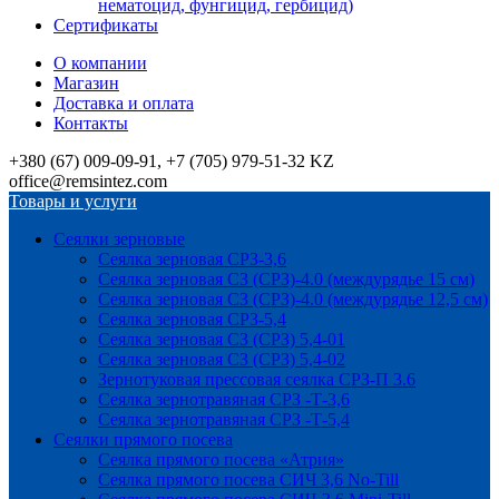
нематоцид, фунгицид, гербицид)
Сертификаты
О компании
Магазин
Доставка и оплата
Контакты
+380 (67) 009-09-91, +7 (705) 979-51-32 KZ
office@remsintez.com
Товары и услуги
Сеялки зерновые
Сеялка зерновая СРЗ-3,6
Сеялка зерновая СЗ (СРЗ)-4.0 (междурядье 15 см)
Сеялка зерновая СЗ (СРЗ)-4.0 (междурядье 12,5 см)
Сеялка зерновая СРЗ-5,4
Сеялка зерновая СЗ (СРЗ) 5,4-01
Сеялка зерновая СЗ (СРЗ) 5,4-02
Зернотуковая прессовая сеялка СРЗ-П 3.6
Сеялка зернотравяная СРЗ -Т-3,6
Сеялка зернотравяная СРЗ -Т-5,4
Сеялки прямого посева
Сеялка прямого посева «Атрия»
Сеялка прямого посева СИЧ 3,6 No-Till