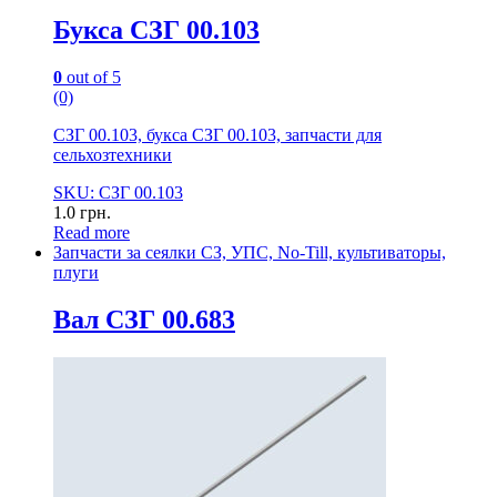
Букса СЗГ 00.103
0
out of 5
(0)
СЗГ 00.103, букса СЗГ 00.103, запчасти для
сельхозтехники
SKU: СЗГ 00.103
1.0
грн.
Read more
Запчасти за сеялки СЗ, УПС, No-Till, культиваторы,
плуги
Вал СЗГ 00.683