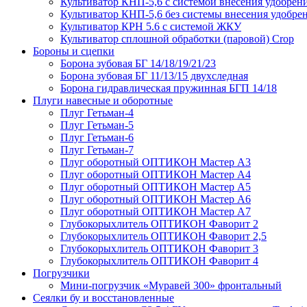
Культиватор КНП-5,6 с системой внесения удобрен
Культиватор КНП-5,6 без системы внесения удобре
Культиватор КРН 5.6 с системой ЖКУ
Культиватор сплошной обработки (паровой) Crop
Бороны и сцепки
Борона зубовая БГ 14/18/19/21/23
Борона зубовая БГ 11/13/15 двухследная
Борона гидравлическая пружинная БГП 14/18
Плуги навесные и оборотные
Плуг Гетьман-4
Плуг Гетьман-5
Плуг Гетьман-6
Плуг Гетьман-7
Плуг оборотный ОПТИКОН Мастер А3
Плуг оборотный ОПТИКОН Мастер А4
Плуг оборотный ОПТИКОН Мастер А5
Плуг оборотный ОПТИКОН Мастер А6
Плуг оборотный ОПТИКОН Мастер А7
Глубокорыхлитель ОПТИКОН Фаворит 2
Глубокорыхлитель ОПТИКОН Фаворит 2,5
Глубокорыхлитель ОПТИКОН Фаворит 3
Глубокорыхлитель ОПТИКОН Фаворит 4
Погрузчики
Мини-погрузчик «Муравей 300» фронтальный
Сеялки бу и восстановленные