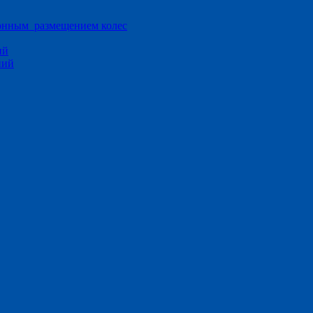
ионным размещением колес
ий
ний