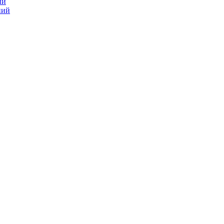
ий
ний