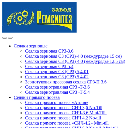
Skip
Skip
to
to
navigation
content
Сеялки зерновые
Сеялка зерновая СРЗ-3,6
Сеялка зерновая СЗ (СРЗ)-4.0 (междурядье 15 см)
Сеялка зерновая СЗ (СРЗ)-4.0 (междурядье 12,5 см)
Сеялка зерновая СРЗ-5,4
Сеялка зерновая СЗ (СРЗ) 5,4-01
Сеялка зерновая СЗ (СРЗ) 5,4-02
Зернотуковая прессовая сеялка СРЗ-П 3.6
Сеялка зернотравяная СРЗ -Т-3,6
Сеялка зернотравяная СРЗ -Т-5,4
Сеялки прямого посева
Сеялка прямого посева «Атрия»
Сеялка прямого посева СИЧ 3,6 No-Till
Сеялка прямого посева СИЧ-3,6 Mini-Till
Сеялка прямого посева СИЧ 4,2 No-till
Сеялка прямого посева «СИЧ-4,2» Mini-till