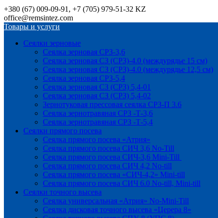
+380 (67) 009-09-91, +7 (705) 979-51-32 KZ
office@remsintez.com
Товары и услуги
Сеялки зерновые
Сеялка зерновая СРЗ-3,6
Сеялка зерновая СЗ (СРЗ)-4.0 (междурядье 15 см)
Сеялка зерновая СЗ (СРЗ)-4.0 (междурядье 12,5 см)
Сеялка зерновая СРЗ-5,4
Сеялка зерновая СЗ (СРЗ) 5,4-01
Сеялка зерновая СЗ (СРЗ) 5,4-02
Зернотуковая прессовая сеялка СРЗ-П 3.6
Сеялка зернотравяная СРЗ -Т-3,6
Сеялка зернотравяная СРЗ -Т-5,4
Сеялки прямого посева
Сеялка прямого посева «Атрия»
Сеялка прямого посева СИЧ 3,6 No-Till
Сеялка прямого посева СИЧ-3,6 Mini-Till
Сеялка прямого посева СИЧ 4,2 No-till
Сеялка прямого посева «СИЧ-4,2» Mini-till
Сеялка прямого посева СИЧ 6.0 No-till, Mini-till
Сеялки точного высева
Сеялка универсальная «Атрия» No-Mini-Till
Сеялка дисковая точного высева «Церера 8»