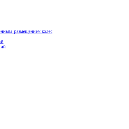
ионным размещением колес
ий
ний