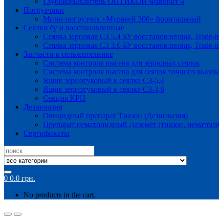
Глубокорыхлитель ОПТИКОН Фаворит 4
Погрузчики
Мини-погрузчик «Муравей 300» фронтальный
Сеялки бу и восстановленные
Сеялка зерновая СЗ 5.4 БУ восстановленная, Trade-i
Сеялка зерновая СЗ 3.6 БУ восстановленная, Trade-i
Запчасти к сельхозтехнике
Система контроля высева для зерновых сеялок
Система контроля высева для сеялок точного высев
Ящик зернотуковый к сеялке СЗ-5,4
Ящик зернотуковый к сеялке СЗ-3,6
Секция КРН
Дезинвазия
Овицидный препарат Тиазон (Дезинвазия)
Препарат нематоцидный Дазомет (тиазон, нематоци
Сертификаты
Search
for:
0
0.0
грн.
No products in the cart.