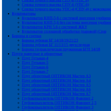
Сеялка точного высева СПУ-8 (УПС 8)
Сеялка точного высева СПУ-6 (УПС-6)
Сеялка точного высева УПС-4 (СПУ-4) с межсекц
Культиваторы
Культиватор КНП-5,6 с системой внесения удобрен
Культиватор КНП-5,6 без системы внесения удобре
Культиватор КРН 5.6 с системой ЖКУ
Культиватор сплошной обработки (паровой) Crop
Бороны и сцепки
Борона зубовая БГ 14/18/19/21/23
Борона зубовая БГ 11/13/15 двухследная
Борона гидравлическая пружинная БГП 14/18
Плуги навесные и оборотные
Плуг Гетьман-4
Плуг Гетьман-5
Плуг Гетьман-6
Плуг Гетьман-7
Плуг оборотный ОПТИКОН Мастер А3
Плуг оборотный ОПТИКОН Мастер А4
Плуг оборотный ОПТИКОН Мастер А5
Плуг оборотный ОПТИКОН Мастер А6
Плуг оборотный ОПТИКОН Мастер А7
Глубокорыхлитель ОПТИКОН Фаворит 2
Глубокорыхлитель ОПТИКОН Фаворит 2,5
Глубокорыхлитель ОПТИКОН Фаворит 3