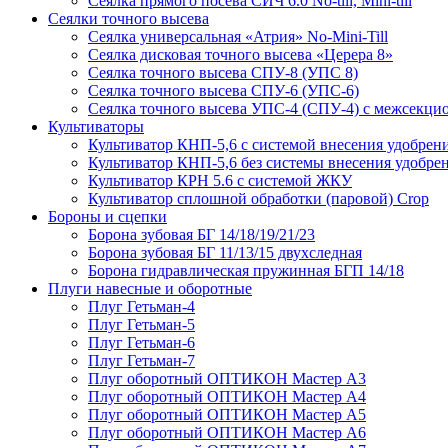
Сеялка прямого посева СИЧ 6.0 No-till, Mini-till
Сеялки точного высева
Сеялка универсальная «Атрия» No-Mini-Till
Сеялка дисковая точного высева «Церера 8»
Сеялка точного высева СПУ-8 (УПС 8)
Сеялка точного высева СПУ-6 (УПС-6)
Сеялка точного высева УПС-4 (СПУ-4) с межсекц
Культиваторы
Культиватор КНП-5,6 с системой внесения удобрен
Культиватор КНП-5,6 без системы внесения удобре
Культиватор КРН 5.6 с системой ЖКУ
Культиватор сплошной обработки (паровой) Crop
Бороны и сцепки
Борона зубовая БГ 14/18/19/21/23
Борона зубовая БГ 11/13/15 двухследная
Борона гидравлическая пружинная БГП 14/18
Плуги навесные и оборотные
Плуг Гетьман-4
Плуг Гетьман-5
Плуг Гетьман-6
Плуг Гетьман-7
Плуг оборотный ОПТИКОН Мастер А3
Плуг оборотный ОПТИКОН Мастер А4
Плуг оборотный ОПТИКОН Мастер А5
Плуг оборотный ОПТИКОН Мастер А6