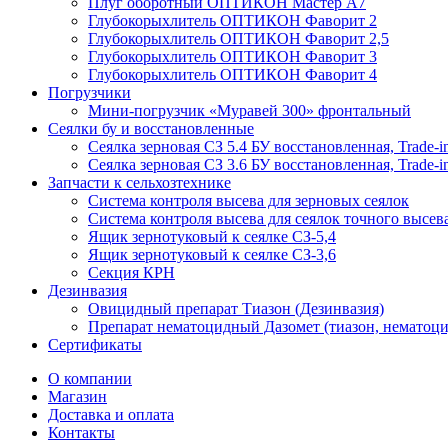
Плуг оборотный ОПТИКОН Мастер А7
Глубокорыхлитель ОПТИКОН Фаворит 2
Глубокорыхлитель ОПТИКОН Фаворит 2,5
Глубокорыхлитель ОПТИКОН Фаворит 3
Глубокорыхлитель ОПТИКОН Фаворит 4
Погрузчики
Мини-погрузчик «Муравей 300» фронтальный
Сеялки бу и восстановленные
Сеялка зерновая СЗ 5.4 БУ восстановленная, Trade-i
Сеялка зерновая СЗ 3.6 БУ восстановленная, Trade-i
Запчасти к сельхозтехнике
Система контроля высева для зерновых сеялок
Система контроля высева для сеялок точного высев
Ящик зернотуковый к сеялке СЗ-5,4
Ящик зернотуковый к сеялке СЗ-3,6
Секция КРН
Дезинвазия
Овицидный препарат Тиазон (Дезинвазия)
Препарат нематоцидный Дазомет (тиазон, нематоци
Сертификаты
О компании
Магазин
Доставка и оплата
Контакты