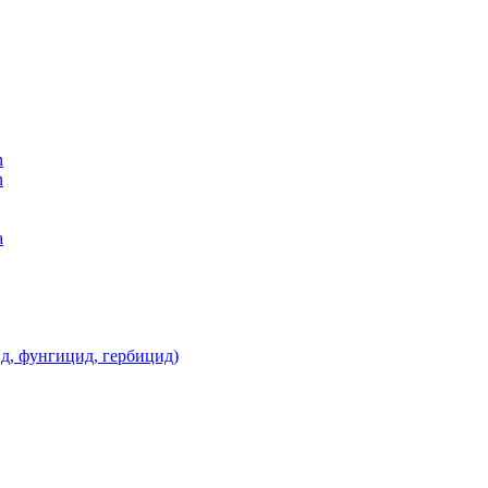
n
n
а
д, фунгицид, гербицид)