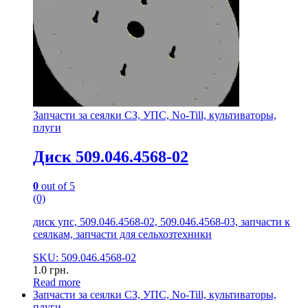
Запчасти за сеялки СЗ, УПС, No-Till, культиваторы,
плуги
Диск 509.046.4568-02
0
out of 5
(0)
диск упс, 509.046.4568-02, 509.046.4568-03, запчасти к
сеялкам, запчасти для сельхозтехники
SKU: 509.046.4568-02
1.0
грн.
Read more
Запчасти за сеялки СЗ, УПС, No-Till, культиваторы,
плуги