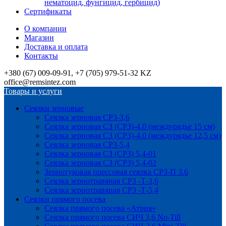
нематоцид, фунгицид, гербицид)
Сертификаты
О компании
Магазин
Доставка и оплата
Контакты
+380 (67) 009-09-91, +7 (705) 979-51-32 KZ
office@remsintez.com
Товары и услуги
Сеялки зерновые
Сеялка зерновая СРЗ-3,6
Сеялка зерновая СЗ (СРЗ)-4.0 (междурядье 15 см)
Сеялка зерновая СЗ (СРЗ)-4.0 (междурядье 12,5 см)
Сеялка зерновая СРЗ-5,4
Сеялка зерновая СЗ (СРЗ) 5,4-01
Сеялка зерновая СЗ (СРЗ) 5,4-02
Зернотуковая прессовая сеялка СРЗ-П 3.6
Сеялка зернотравяная СРЗ -Т-3,6
Сеялка зернотравяная СРЗ -Т-5,4
Сеялки прямого посева
Сеялка прямого посева «Атрия»
Сеялка прямого посева СИЧ 3,6 No-Till