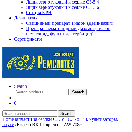
Ящик зернотуковый к сеялке СЗ-5,4
Ящик зернотуковый к сеялке СЗ-3,6
Секция КРН
Дезинвазия
Овицидный препарат Тиазон (Дезинвазия)
Препарат нематоцидный Дазомет (тиазон,
нематоцид, фунгицид, гербицид)
Сертификаты
Search
Search
Search
for:
0
Search
Search
for:
Home
Запчасти за сеялки СЗ, УПС, No-Till, культиваторы,
плуги
«Колесо BKT Implement AW 708»