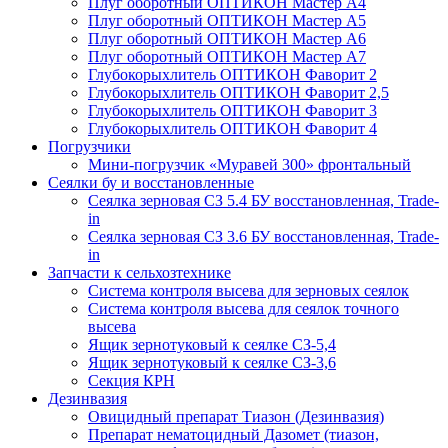
Плуг оборотный ОПТИКОН Мастер А4
Плуг оборотный ОПТИКОН Мастер А5
Плуг оборотный ОПТИКОН Мастер А6
Плуг оборотный ОПТИКОН Мастер А7
Глубокорыхлитель ОПТИКОН Фаворит 2
Глубокорыхлитель ОПТИКОН Фаворит 2,5
Глубокорыхлитель ОПТИКОН Фаворит 3
Глубокорыхлитель ОПТИКОН Фаворит 4
Погрузчики
Мини-погрузчик «Муравей 300» фронтальный
Сеялки бу и восстановленные
Сеялка зерновая СЗ 5.4 БУ восстановленная, Trade-
in
Сеялка зерновая СЗ 3.6 БУ восстановленная, Trade-
in
Запчасти к сельхозтехнике
Система контроля высева для зерновых сеялок
Система контроля высева для сеялок точного
высева
Ящик зернотуковый к сеялке СЗ-5,4
Ящик зернотуковый к сеялке СЗ-3,6
Секция КРН
Дезинвазия
Овицидный препарат Тиазон (Дезинвазия)
Препарат нематоцидный Дазомет (тиазон,