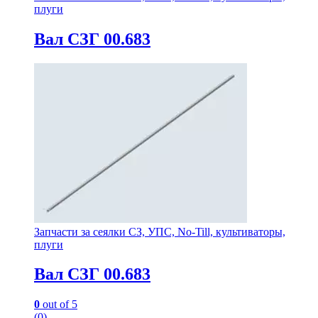
плуги
Вал СЗГ 00.683
Запчасти за сеялки СЗ, УПС, No-Till, культиваторы,
плуги
Вал СЗГ 00.683
0
out of 5
(0)