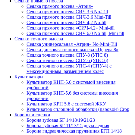
Сеялки прямого посева
Сеялка прямого посева «Атрия»
Сеялка прямого посева СИЧ 3,6 No-Till
Сеялка прямого посева СИЧ-3,6 Mini-Till
Сеялка прямого посева СИЧ 4,2 No-till
Сеялка прямого посева «СИЧ-4,2» Mini-till
Сеялка прямого посева СИЧ 6.0 No-till, Mini-till
Сеялки точного высева
Сеялка универсальная «Атрия» No-Mini-Till
Сеялка дисковая точного высева «Церера 8»
Сеялка точного высева СПУ-8 (УПС 8)
Сеялка точного высева СПУ-6 (УПС-6)
Сеялка точного высева УПС-4 (СПУ-4) с
межсекционным размещением колес
Культиваторы
Культиватор КНП-5,6 с системой внесения
удобрений
Культиватор КНП-5,6 без системы внесения
удобрений
Культиватор КРН 5.6 с системой ЖКУ
Культиватор сплошной обработки (паровой) Crop
Бороны и сцепки
Борона зубовая БГ 14/18/19/21/23
Борона зубовая БГ 11/13/15 двухследная
Борона гидравлическая пружинная БГП 14/18