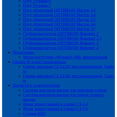
Плуг Гетьман-6
Плуг Гетьман-7
Плуг оборотный ОПТИКОН Мастер А3
Плуг оборотный ОПТИКОН Мастер А4
Плуг оборотный ОПТИКОН Мастер А5
Плуг оборотный ОПТИКОН Мастер А6
Плуг оборотный ОПТИКОН Мастер А7
Глубокорыхлитель ОПТИКОН Фаворит 2
Глубокорыхлитель ОПТИКОН Фаворит 2,5
Глубокорыхлитель ОПТИКОН Фаворит 3
Глубокорыхлитель ОПТИКОН Фаворит 4
Погрузчики
Мини-погрузчик «Муравей 300» фронтальный
Сеялки бу и восстановленные
Сеялка зерновая СЗ 5.4 БУ восстановленная, Trade-
in
Сеялка зерновая СЗ 3.6 БУ восстановленная, Trade-
in
Запчасти к сельхозтехнике
Система контроля высева для зерновых сеялок
Система контроля высева для сеялок точного
высева
Ящик зернотуковый к сеялке СЗ-5,4
Ящик зернотуковый к сеялке СЗ-3,6
Секция КРН