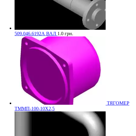
509.046.6192А ВАЛ
1.0
грн.
ТЯГОМЕР
ТММП-100-10Х2,5