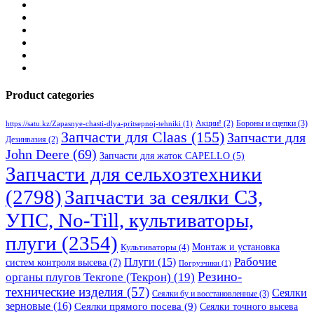
Product categories
Бороны и сцепки
(3)
Акции!
(2)
https://satu.kz/Zapasnye-chasti-dlya-pritsepnoj-tehniki
(1)
Запчасти для Claas
(155)
Запчасти для
Дезинвазия
(2)
John Deere
(69)
Запчасти для жаток CAPELLO
(5)
Запчасти для сельхозтехники
(2798)
Запчасти за сеялки СЗ,
УПС, No-Till, культиваторы,
плуги
(2354)
Монтаж и установка
Культиваторы
(4)
Рабочие
Плуги
(15)
систем контроля высева
(7)
Погрузчики
(1)
Резино-
органы плугов Текrоne (Текрон)
(19)
технические изделия
(57)
Сеялки
Сеялки бу и восстановленные
(3)
зерновые
(16)
Сеялки прямого посева
(9)
Сеялки точного высева