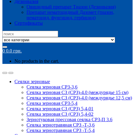
Дезинвазия
Овицидный препарат Тиазон (Дезинвазия)
Препарат нематоцидный Дазомет (тиазон,
нематоцид, фунгицид, гербицид)
Сертификаты
Search
for:
0
0.0
грн.
No products in the cart.
Сеялки зерновые
Сеялка зерновая СРЗ-3,6
Сеялка зерновая СЗ (СРЗ)-4.0 (междурядье 15 см)
Сеялка зерновая СЗ (СРЗ)-4.0 (междурядье 12,5 см)
Сеялка зерновая СРЗ-5,4
Сеялка зерновая СЗ (СРЗ) 5,4-01
Сеялка зерновая СЗ (СРЗ) 5,4-02
Зернотуковая прессовая сеялка СРЗ-П 3.6
Сеялка зернотравяная СРЗ -Т-3,6
Сеялка зернотравяная СРЗ -Т-5,4