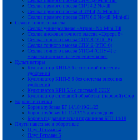
Сеялка прямого посева СИЧ-3,6 Mini-Till
Сеялка прямого посева СИЧ 4,2 No-till
Сеялка прямого посева «СИЧ-4,2» Mini-till
Сеялка прямого посева СИЧ 6.0 No-till, Mini-till
Сеялки точного высева
Сеялка универсальная «Атрия» No-Mini-Till
Сеялка дисковая точного высева «Церера 8»
Сеялка точного высева СПУ-8 (УПС 8)
Сеялка точного высева СПУ-6 (УПС-6)
Сеялка точного высева УПС-4 (СПУ-4) с
межсекционным размещением колес
Культиваторы
Культиватор КНП-5,6 с системой внесения
удобрений
Культиватор КНП-5,6 без системы внесения
удобрений
Культиватор КРН 5.6 с системой ЖКУ
Культиватор сплошной обработки (паровой) Crop
Бороны и сцепки
Борона зубовая БГ 14/18/19/21/23
Борона зубовая БГ 11/13/15 двухследная
Борона гидравлическая пружинная БГП 14/18
Плуги навесные и оборотные
Плуг Гетьман-4
Плуг Гетьман-5