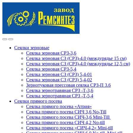
Skip
Skip
to
to
navigation
content
Сеялки зерновые
Сеялка зерновая СРЗ-3,6
Сеялка зерновая СЗ (СРЗ)-4.0 (междурядье 15 см)
Сеялка зерновая СЗ (СРЗ)-4.0 (междурядье 12,5 см)
Сеялка зерновая СРЗ-5,4
Сеялка зерновая СЗ (СРЗ) 5,4-01
Сеялка зерновая СЗ (СРЗ) 5,4-02
Зернотуковая прессовая сеялка СРЗ-П 3.6
Сеялка зернотравяная СРЗ -Т-3,6
Сеялка зернотравяная СРЗ -Т-5,4
Сеялки прямого посева
Сеялка прямого посева «Атрия»
Сеялка прямого посева СИЧ 3,6 No-Till
Сеялка прямого посева СИЧ-3,6 Mini-Till
Сеялка прямого посева СИЧ 4,2 No-till
Сеялка прямого посева «СИЧ-4,2» Mini-till