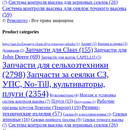
Система контроля высева для зерновых сеялок
(26)
(7)
Система контроля высева для сеялок точного высева
(59)
©
Ремсинтез
- Все права защищены
Product categories
Бороны и сцепки
(3)
Акции!
(2)
https://satu.kz/Zapasnye-chasti-dlya-pritsepnoj-tehniki
(1)
Запчасти для Claas
(155)
Запчасти для
Дезинвазия
(2)
John Deere
(69)
Запчасти для жаток CAPELLO
(5)
Запчасти для сельхозтехники
(2798)
Запчасти за сеялки СЗ,
УПС, No-Till, культиваторы,
плуги
(2354)
Монтаж и установка
Культиваторы
(4)
Рабочие
Плуги
(15)
систем контроля высева
(7)
Погрузчики
(1)
Резино-
органы плугов Текrоne (Текрон)
(19)
технические изделия
(57)
Сеялки
Сеялки бу и восстановленные
(3)
зерновые
(16)
Сеялки прямого посева
(9)
Сеялки точного высева
Система контроля высева для зерновых сеялок
(26)
(7)