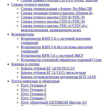
Сеялка прямого посева СИЧ 6.0 No-till, Mini-till
Сеялки точного высева
Сеялка универсальная «Атрия» No-Mini-Till
Сеялка дисковая точного высева «Церера 8»
Сеялка точного высева СПУ-8 (УПС 8)
Сеялка точного высева СПУ-6 (УПС-6)
Сеялка точного высева УПС-4 (СПУ-4) с
межсекционным размещением колес
Культиваторы
Культиватор КНП-5,6 с системой внесения
удобрений
Культиватор КНП-5,6 без системы внесения
удобрений
Культиватор КРН 5.6 с системой ЖКУ
Культиватор сплошной обработки (паровой) Crop
Бороны и сцепки
Борона зубовая БГ 14/18/19/21/23
Борона зубовая БГ 11/13/15 двухследная
Борона гидравлическая пружинная БГП 14/18
Плуги навесные и оборотные
Плуг Гетьман-4
Плуг Гетьман-5
Плуг Гетьман-6
Плуг Гетьман-7
Плуг оборотный ОПТИКОН Мастер А3