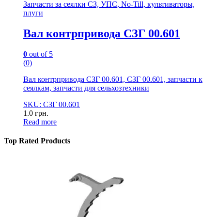
Запчасти за сеялки СЗ, УПС, No-Till, культиваторы,
плуги
Вал контрпривода СЗГ 00.601
0
out of 5
(0)
Вал контрпривода СЗГ 00.601, СЗГ 00.601, запчасти к
сеялкам, запчасти для сельхозтехники
SKU: СЗГ 00.601
1.0
грн.
Read more
Top Rated Products