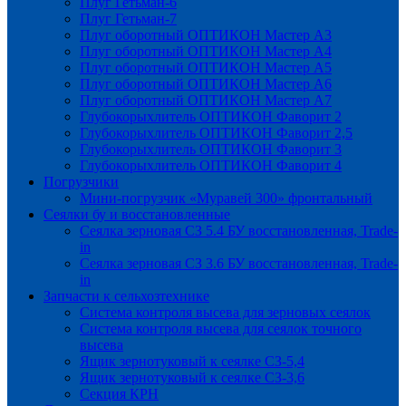
Плуг Гетьман-6
Плуг Гетьман-7
Плуг оборотный ОПТИКОН Мастер А3
Плуг оборотный ОПТИКОН Мастер А4
Плуг оборотный ОПТИКОН Мастер А5
Плуг оборотный ОПТИКОН Мастер А6
Плуг оборотный ОПТИКОН Мастер А7
Глубокорыхлитель ОПТИКОН Фаворит 2
Глубокорыхлитель ОПТИКОН Фаворит 2,5
Глубокорыхлитель ОПТИКОН Фаворит 3
Глубокорыхлитель ОПТИКОН Фаворит 4
Погрузчики
Мини-погрузчик «Муравей 300» фронтальный
Сеялки бу и восстановленные
Сеялка зерновая СЗ 5.4 БУ восстановленная, Trade-
in
Сеялка зерновая СЗ 3.6 БУ восстановленная, Trade-
in
Запчасти к сельхозтехнике
Система контроля высева для зерновых сеялок
Система контроля высева для сеялок точного
высева
Ящик зернотуковый к сеялке СЗ-5,4
Ящик зернотуковый к сеялке СЗ-3,6
Секция КРН