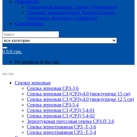
Дезинвазия
Овицидный препарат Тиазон (Дезинвазия)
Препарат нематоцидный Дазомет (тиазон,
нематоцид, фунгицид, гербицид)
Сертификаты
Search
for:
0
0.0
грн.
No products in the cart.
Сеялки зерновые
Сеялка зерновая СРЗ-3,6
Сеялка зерновая СЗ (СРЗ)-4.0 (междурядье 15 см)
Сеялка зерновая СЗ (СРЗ)-4.0 (междурядье 12,5 см)
Сеялка зерновая СРЗ-5,4
Сеялка зерновая СЗ (СРЗ) 5,4-01
Сеялка зерновая СЗ (СРЗ) 5,4-02
Зернотуковая прессовая сеялка СРЗ-П 3.6
Сеялка зернотравяная СРЗ -Т-3,6
Сеялка зернотравяная СРЗ -Т-5,4