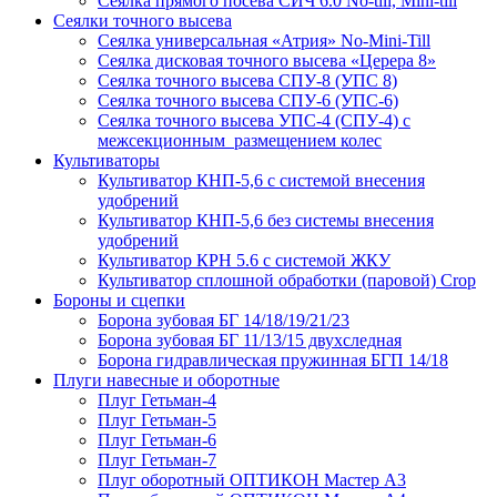
Сеялка прямого посева СИЧ 6.0 No-till, Mini-till
Сеялки точного высева
Сеялка универсальная «Атрия» No-Mini-Till
Сеялка дисковая точного высева «Церера 8»
Сеялка точного высева СПУ-8 (УПС 8)
Сеялка точного высева СПУ-6 (УПС-6)
Сеялка точного высева УПС-4 (СПУ-4) с
межсекционным размещением колес
Культиваторы
Культиватор КНП-5,6 с системой внесения
удобрений
Культиватор КНП-5,6 без системы внесения
удобрений
Культиватор КРН 5.6 с системой ЖКУ
Культиватор сплошной обработки (паровой) Crop
Бороны и сцепки
Борона зубовая БГ 14/18/19/21/23
Борона зубовая БГ 11/13/15 двухследная
Борона гидравлическая пружинная БГП 14/18
Плуги навесные и оборотные
Плуг Гетьман-4
Плуг Гетьман-5
Плуг Гетьман-6
Плуг Гетьман-7
Плуг оборотный ОПТИКОН Мастер А3