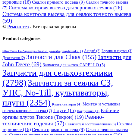
зерновые
(16)
Сеялки прямого посева
(9)
Сеялки точного высева
Система контроля высева для зерновых сеялок
(26)
(7)
Система контроля высева для сеялок точного высева
(59)
©
Ремсинтез
- Все права защищены
Product categories
Бороны и сцепки
(3)
Акции!
(2)
https://satu.kz/Zapasnye-chasti-dlya-pritsepnoj-tehniki
(1)
Запчасти для Claas
(155)
Запчасти для
Дезинвазия
(2)
John Deere
(69)
Запчасти для жаток CAPELLO
(5)
Запчасти для сельхозтехники
(2798)
Запчасти за сеялки СЗ,
УПС, No-Till, культиваторы,
плуги
(2354)
Монтаж и установка
Культиваторы
(4)
Рабочие
Плуги
(15)
систем контроля высева
(7)
Погрузчики
(1)
Резино-
органы плугов Текrоne (Текрон)
(19)
технические изделия
(57)
Сеялки
Сеялки бу и восстановленные
(3)
зерновые
(16)
Сеялки прямого посева
(9)
Сеялки точного высева