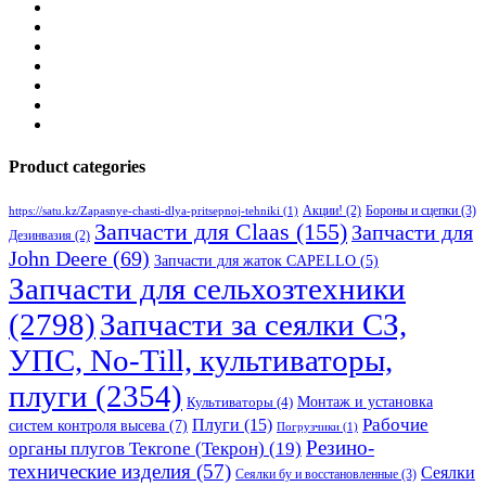
Product categories
Бороны и сцепки
(3)
Акции!
(2)
https://satu.kz/Zapasnye-chasti-dlya-pritsepnoj-tehniki
(1)
Запчасти для Claas
(155)
Запчасти для
Дезинвазия
(2)
John Deere
(69)
Запчасти для жаток CAPELLO
(5)
Запчасти для сельхозтехники
(2798)
Запчасти за сеялки СЗ,
УПС, No-Till, культиваторы,
плуги
(2354)
Монтаж и установка
Культиваторы
(4)
Рабочие
Плуги
(15)
систем контроля высева
(7)
Погрузчики
(1)
Резино-
органы плугов Текrоne (Текрон)
(19)
технические изделия
(57)
Сеялки
Сеялки бу и восстановленные
(3)