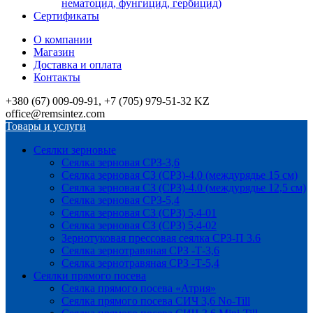
нематоцид, фунгицид, гербицид)
Сертификаты
О компании
Магазин
Доставка и оплата
Контакты
+380 (67) 009-09-91, +7 (705) 979-51-32 KZ
office@remsintez.com
Товары и услуги
Сеялки зерновые
Сеялка зерновая СРЗ-3,6
Сеялка зерновая СЗ (СРЗ)-4.0 (междурядье 15 см)
Сеялка зерновая СЗ (СРЗ)-4.0 (междурядье 12,5 см)
Сеялка зерновая СРЗ-5,4
Сеялка зерновая СЗ (СРЗ) 5,4-01
Сеялка зерновая СЗ (СРЗ) 5,4-02
Зернотуковая прессовая сеялка СРЗ-П 3.6
Сеялка зернотравяная СРЗ -Т-3,6
Сеялка зернотравяная СРЗ -Т-5,4
Сеялки прямого посева
Сеялка прямого посева «Атрия»
Сеялка прямого посева СИЧ 3,6 No-Till