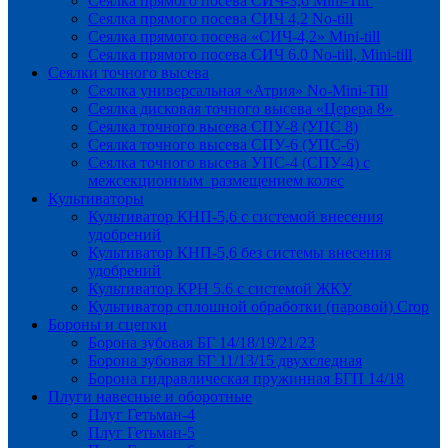
Сеялка прямого посева СИЧ-3,6 Mini-Till
Сеялка прямого посева СИЧ 4,2 No-till
Сеялка прямого посева «СИЧ-4,2» Mini-till
Сеялка прямого посева СИЧ 6.0 No-till, Mini-till
Сеялки точного высева
Сеялка универсальная «Атрия» No-Mini-Till
Сеялка дисковая точного высева «Церера 8»
Сеялка точного высева СПУ-8 (УПС 8)
Сеялка точного высева СПУ-6 (УПС-6)
Сеялка точного высева УПС-4 (СПУ-4) с
межсекционным размещением колес
Культиваторы
Культиватор КНП-5,6 с системой внесения
удобрений
Культиватор КНП-5,6 без системы внесения
удобрений
Культиватор КРН 5.6 с системой ЖКУ
Культиватор сплошной обработки (паровой) Crop
Бороны и сцепки
Борона зубовая БГ 14/18/19/21/23
Борона зубовая БГ 11/13/15 двухследная
Борона гидравлическая пружинная БГП 14/18
Плуги навесные и оборотные
Плуг Гетьман-4
Плуг Гетьман-5