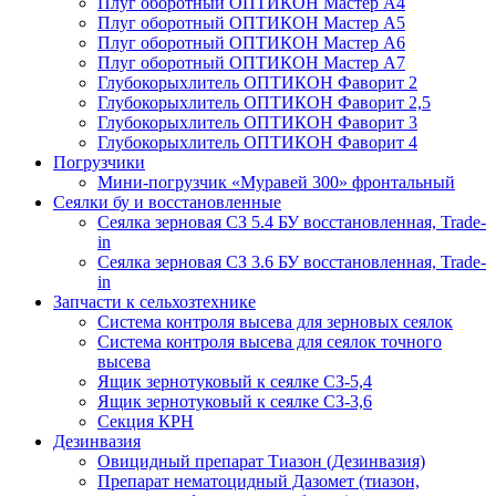
Плуг оборотный ОПТИКОН Мастер А4
Плуг оборотный ОПТИКОН Мастер А5
Плуг оборотный ОПТИКОН Мастер А6
Плуг оборотный ОПТИКОН Мастер А7
Глубокорыхлитель ОПТИКОН Фаворит 2
Глубокорыхлитель ОПТИКОН Фаворит 2,5
Глубокорыхлитель ОПТИКОН Фаворит 3
Глубокорыхлитель ОПТИКОН Фаворит 4
Погрузчики
Мини-погрузчик «Муравей 300» фронтальный
Сеялки бу и восстановленные
Сеялка зерновая СЗ 5.4 БУ восстановленная, Trade-
in
Сеялка зерновая СЗ 3.6 БУ восстановленная, Trade-
in
Запчасти к сельхозтехнике
Система контроля высева для зерновых сеялок
Система контроля высева для сеялок точного
высева
Ящик зернотуковый к сеялке СЗ-5,4
Ящик зернотуковый к сеялке СЗ-3,6
Секция КРН
Дезинвазия
Овицидный препарат Тиазон (Дезинвазия)
Препарат нематоцидный Дазомет (тиазон,