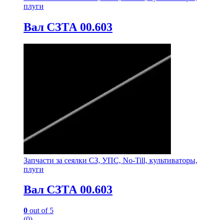
плуги
Вал СЗТА 00.603
Запчасти за сеялки СЗ, УПС, No-Till, культиваторы,
плуги
Вал СЗТА 00.603
0
out of 5
(0)