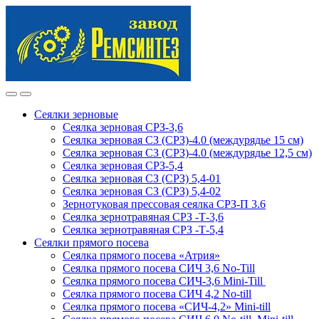
Skip
Skip
to
to
navigation
content
Сеялки зерновые
Сеялка зерновая СРЗ-3,6
Сеялка зерновая СЗ (СРЗ)-4.0 (междурядье 15 см)
Сеялка зерновая СЗ (СРЗ)-4.0 (междурядье 12,5 см)
Сеялка зерновая СРЗ-5,4
Сеялка зерновая СЗ (СРЗ) 5,4-01
Сеялка зерновая СЗ (СРЗ) 5,4-02
Зернотуковая прессовая сеялка СРЗ-П 3.6
Сеялка зернотравяная СРЗ -Т-3,6
Сеялка зернотравяная СРЗ -Т-5,4
Сеялки прямого посева
Сеялка прямого посева «Атрия»
Сеялка прямого посева СИЧ 3,6 No-Till
Сеялка прямого посева СИЧ-3,6 Mini-Till
Сеялка прямого посева СИЧ 4,2 No-till
Сеялка прямого посева «СИЧ-4,2» Mini-till