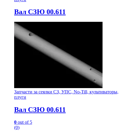
Вал СЗЮ 00.611
Запчасти за сеялки СЗ, УПС, No-Till, культиваторы,
плуги
Вал СЗЮ 00.611
0
out of 5
(0)