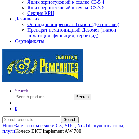
Ящик зернотуковый к сеялке СЗ-5,4
Ящик зернотуковый к сеялке СЗ-3,6
Секция КРН
Дезинвазия
Овицидный препарат Тиазон (Дезинвазия)
Препарат нематоцидный Дазомет (тиазон,
нематоцид, фунгицид, гербицид)
Сертификаты
Search
Search
Search
for:
0
Search
Search
for:
Home
Запчасти за сеялки СЗ, УПС, No-Till, культиваторы,
плуги
Колесо BKT Implement AW 708