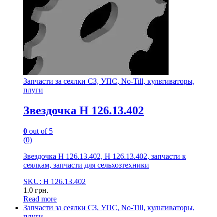
Запчасти за сеялки СЗ, УПС, No-Till, культиваторы,
плуги
Звездочка Н 126.13.402
0
out of 5
(0)
Звездочка Н 126.13.402, Н 126.13.402, запчасти к
сеялкам, запчасти для сельхозтехники
SKU: Н 126.13.402
1.0
грн.
Read more
Запчасти за сеялки СЗ, УПС, No-Till, культиваторы,
плуги