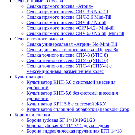
Сеялки прямого посева
Сеялка прямого посева «Атрия»
Сеялка прямого посева СИЧ 3,6 No-Till
Сеялка прямого посева СИЧ-3,6 Mini-Till
Сеялка прямого посева СИЧ 4,2 No-till
Сеялка прямого посева «СИЧ-4,2» Mini-till
Сеялка прямого посева СИЧ 6.0 No-till, Mini-till
Сеялки точного высева
Сеялка универсальная «Атрия» No-Mini-Till
Сеялка дисковая точного высева «Церера 8»
Сеялка точного высева СПУ-8 (УПС 8)
Сеялка точного высева СПУ-6 (УПС-6)
Сеялка точного высева УПС-4 (СПУ-4) с
межсекционным размещением колес
Культиваторы
Культиватор КНП-5,6 с системой внесения
удобрений
Культиватор КНП-5,6 без системы внесения
удобрений
Культиватор КРН 5.6 с системой ЖКУ
Культиватор сплошной обработки (паровой) Crop
Бороны и сцепки
Борона зубовая БГ 14/18/19/21/23
Борона зубовая БГ 11/13/15 двухследная
Борона гидравлическая пружинная БГП 14/18