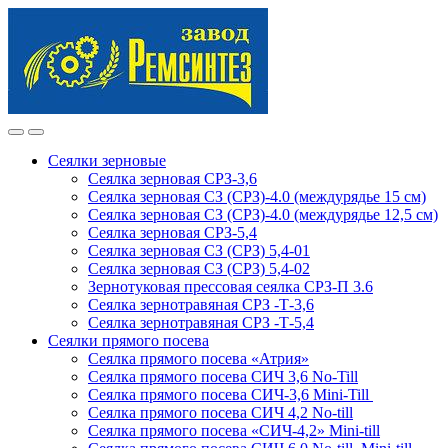
Skip
Skip
to
to
navigation
content
Сеялки зерновые
Сеялка зерновая СРЗ-3,6
Сеялка зерновая СЗ (СРЗ)-4.0 (междурядье 15 см)
Сеялка зерновая СЗ (СРЗ)-4.0 (междурядье 12,5 см)
Сеялка зерновая СРЗ-5,4
Сеялка зерновая СЗ (СРЗ) 5,4-01
Сеялка зерновая СЗ (СРЗ) 5,4-02
Зернотуковая прессовая сеялка СРЗ-П 3.6
Сеялка зернотравяная СРЗ -Т-3,6
Сеялка зернотравяная СРЗ -Т-5,4
Сеялки прямого посева
Сеялка прямого посева «Атрия»
Сеялка прямого посева СИЧ 3,6 No-Till
Сеялка прямого посева СИЧ-3,6 Mini-Till
Сеялка прямого посева СИЧ 4,2 No-till
Сеялка прямого посева «СИЧ-4,2» Mini-till