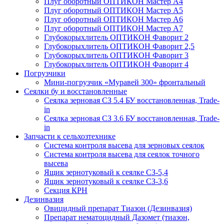
Плуг оборотный ОПТИКОН Мастер А4
Плуг оборотный ОПТИКОН Мастер А5
Плуг оборотный ОПТИКОН Мастер А6
Плуг оборотный ОПТИКОН Мастер А7
Глубокорыхлитель ОПТИКОН Фаворит 2
Глубокорыхлитель ОПТИКОН Фаворит 2,5
Глубокорыхлитель ОПТИКОН Фаворит 3
Глубокорыхлитель ОПТИКОН Фаворит 4
Погрузчики
Мини-погрузчик «Муравей 300» фронтальный
Сеялки бу и восстановленные
Сеялка зерновая СЗ 5.4 БУ восстановленная, Trade-
in
Сеялка зерновая СЗ 3.6 БУ восстановленная, Trade-
in
Запчасти к сельхозтехнике
Система контроля высева для зерновых сеялок
Система контроля высева для сеялок точного
высева
Ящик зернотуковый к сеялке СЗ-5,4
Ящик зернотуковый к сеялке СЗ-3,6
Секция КРН
Дезинвазия
Овицидный препарат Тиазон (Дезинвазия)
Препарат нематоцидный Дазомет (тиазон,