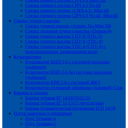
Сеялка прямого посева СИЧ-3,6 Mini-Till
Сеялка прямого посева СИЧ 4,2 No-till
Сеялка прямого посева «СИЧ-4,2» Mini-till
Сеялка прямого посева СИЧ 6.0 No-till, Mini-till
Сеялки точного высева
Сеялка универсальная «Атрия» No-Mini-Till
Сеялка дисковая точного высева «Церера 8»
Сеялка точного высева СПУ-8 (УПС 8)
Сеялка точного высева СПУ-6 (УПС-6)
Сеялка точного высева УПС-4 (СПУ-4) с
межсекционным размещением колес
Культиваторы
Культиватор КНП-5,6 с системой внесения
удобрений
Культиватор КНП-5,6 без системы внесения
удобрений
Культиватор КРН 5.6 с системой ЖКУ
Культиватор сплошной обработки (паровой) Crop
Бороны и сцепки
Борона зубовая БГ 14/18/19/21/23
Борона зубовая БГ 11/13/15 двухследная
Борона гидравлическая пружинная БГП 14/18
Плуги навесные и оборотные
Плуг Гетьман-4
Плуг Гетьман-5