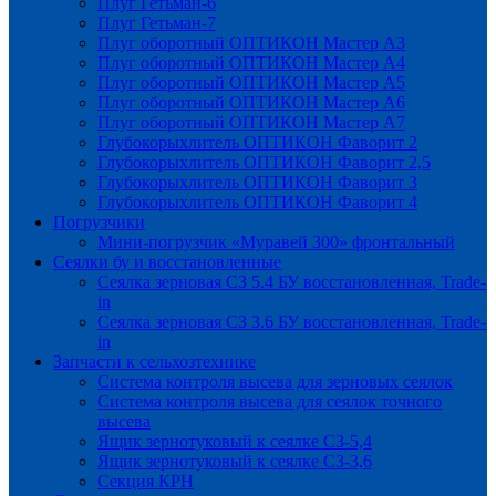
Плуг Гетьман-6
Плуг Гетьман-7
Плуг оборотный ОПТИКОН Мастер А3
Плуг оборотный ОПТИКОН Мастер А4
Плуг оборотный ОПТИКОН Мастер А5
Плуг оборотный ОПТИКОН Мастер А6
Плуг оборотный ОПТИКОН Мастер А7
Глубокорыхлитель ОПТИКОН Фаворит 2
Глубокорыхлитель ОПТИКОН Фаворит 2,5
Глубокорыхлитель ОПТИКОН Фаворит 3
Глубокорыхлитель ОПТИКОН Фаворит 4
Погрузчики
Мини-погрузчик «Муравей 300» фронтальный
Сеялки бу и восстановленные
Сеялка зерновая СЗ 5.4 БУ восстановленная, Trade-
in
Сеялка зерновая СЗ 3.6 БУ восстановленная, Trade-
in
Запчасти к сельхозтехнике
Система контроля высева для зерновых сеялок
Система контроля высева для сеялок точного
высева
Ящик зернотуковый к сеялке СЗ-5,4
Ящик зернотуковый к сеялке СЗ-3,6
Секция КРН