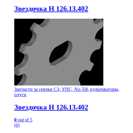
Звездочка Н 126.13.402
Запчасти за сеялки СЗ, УПС, No-Till, культиваторы,
плуги
Звездочка Н 126.13.402
0
out of 5
(0)