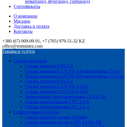
нематоцид, фунгицид, гербицид)
Сертификаты
О компании
Магазин
Доставка и оплата
Контакты
+380 (67) 009-09-91, +7 (705) 979-51-32 KZ
office@remsintez.com
Товары и услуги
Сеялки зерновые
Сеялка зерновая СРЗ-3,6
Сеялка зерновая СЗ (СРЗ)-4.0 (междурядье 15 см)
Сеялка зерновая СЗ (СРЗ)-4.0 (междурядье 12,5 см)
Сеялка зерновая СРЗ-5,4
Сеялка зерновая СЗ (СРЗ) 5,4-01
Сеялка зерновая СЗ (СРЗ) 5,4-02
Зернотуковая прессовая сеялка СРЗ-П 3.6
Сеялка зернотравяная СРЗ -Т-3,6
Сеялка зернотравяная СРЗ -Т-5,4
Сеялки прямого посева
Сеялка прямого посева «Атрия»
Сеялка прямого посева СИЧ 3,6 No-Till