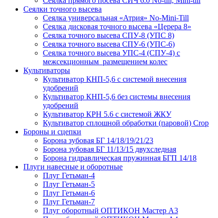
Сеялка прямого посева СИЧ 6.0 No-till, Mini-till
Сеялки точного высева
Сеялка универсальная «Атрия» No-Mini-Till
Сеялка дисковая точного высева «Церера 8»
Сеялка точного высева СПУ-8 (УПС 8)
Сеялка точного высева СПУ-6 (УПС-6)
Сеялка точного высева УПС-4 (СПУ-4) с
межсекционным размещением колес
Культиваторы
Культиватор КНП-5,6 с системой внесения
удобрений
Культиватор КНП-5,6 без системы внесения
удобрений
Культиватор КРН 5.6 с системой ЖКУ
Культиватор сплошной обработки (паровой) Crop
Бороны и сцепки
Борона зубовая БГ 14/18/19/21/23
Борона зубовая БГ 11/13/15 двухследная
Борона гидравлическая пружинная БГП 14/18
Плуги навесные и оборотные
Плуг Гетьман-4
Плуг Гетьман-5
Плуг Гетьман-6
Плуг Гетьман-7
Плуг оборотный ОПТИКОН Мастер А3