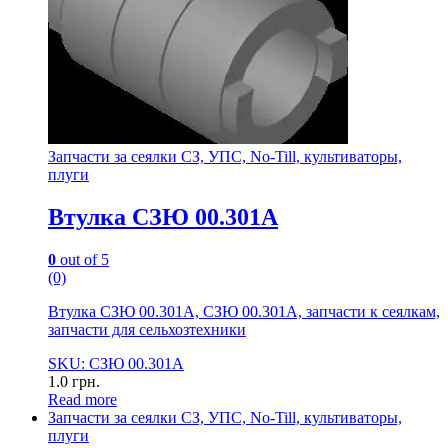
Запчасти за сеялки СЗ, УПС, No-Till, культиваторы,
плуги
Втулка СЗЮ 00.301А
0
out of 5
(0)
Втулка СЗЮ 00.301А, СЗЮ 00.301А, запчасти к сеялкам,
запчасти для сельхозтехники
SKU: СЗЮ 00.301А
1.0
грн.
Read more
Запчасти за сеялки СЗ, УПС, No-Till, культиваторы,
плуги