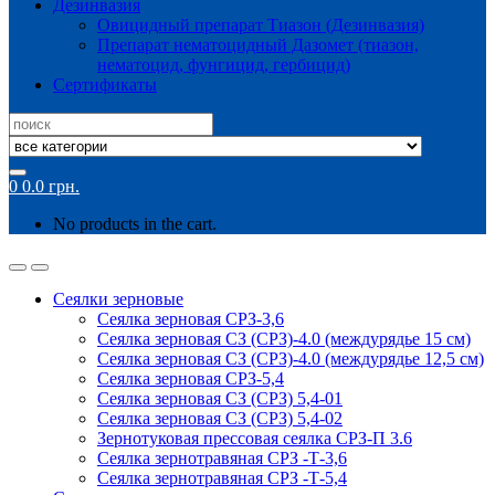
Дезинвазия
Овицидный препарат Тиазон (Дезинвазия)
Препарат нематоцидный Дазомет (тиазон,
нематоцид, фунгицид, гербицид)
Сертификаты
Search
for:
0
0.0
грн.
No products in the cart.
Сеялки зерновые
Сеялка зерновая СРЗ-3,6
Сеялка зерновая СЗ (СРЗ)-4.0 (междурядье 15 см)
Сеялка зерновая СЗ (СРЗ)-4.0 (междурядье 12,5 см)
Сеялка зерновая СРЗ-5,4
Сеялка зерновая СЗ (СРЗ) 5,4-01
Сеялка зерновая СЗ (СРЗ) 5,4-02
Зернотуковая прессовая сеялка СРЗ-П 3.6
Сеялка зернотравяная СРЗ -Т-3,6
Сеялка зернотравяная СРЗ -Т-5,4