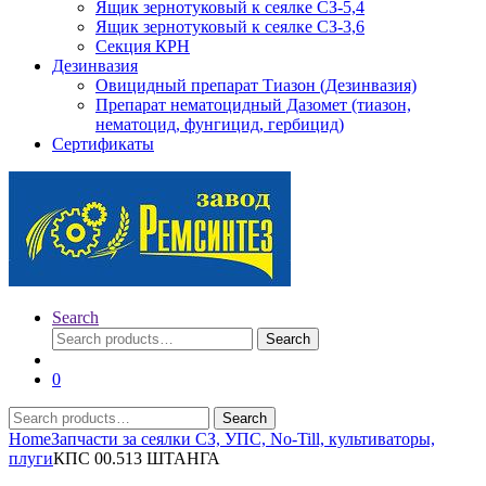
Ящик зернотуковый к сеялке СЗ-5,4
Ящик зернотуковый к сеялке СЗ-3,6
Секция КРН
Дезинвазия
Овицидный препарат Тиазон (Дезинвазия)
Препарат нематоцидный Дазомет (тиазон,
нематоцид, фунгицид, гербицид)
Сертификаты
Search
Search
Search
for:
0
Search
Search
for:
Home
Запчасти за сеялки СЗ, УПС, No-Till, культиваторы,
плуги
КПС 00.513 ШТАНГА