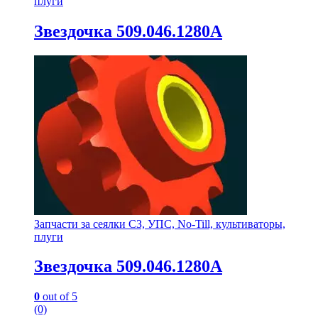
плуги
Звездочка 509.046.1280А
Запчасти за сеялки СЗ, УПС, No-Till, культиваторы,
плуги
Звездочка 509.046.1280А
0
out of 5
(0)