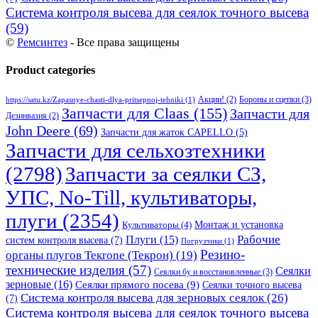
Система контроля высева для сеялок точного высева
(59)
©
Ремсинтез
- Все права защищены
Product categories
Бороны и сцепки
(3)
Акции!
(2)
https://satu.kz/Zapasnye-chasti-dlya-pritsepnoj-tehniki
(1)
Запчасти для Claas
(155)
Запчасти для
Дезинвазия
(2)
John Deere
(69)
Запчасти для жаток CAPELLO
(5)
Запчасти для сельхозтехники
(2798)
Запчасти за сеялки СЗ,
УПС, No-Till, культиваторы,
плуги
(2354)
Монтаж и установка
Культиваторы
(4)
Рабочие
Плуги
(15)
систем контроля высева
(7)
Погрузчики
(1)
Резино-
органы плугов Текrоne (Текрон)
(19)
технические изделия
(57)
Сеялки
Сеялки бу и восстановленные
(3)
зерновые
(16)
Сеялки прямого посева
(9)
Сеялки точного высева
Система контроля высева для зерновых сеялок
(26)
(7)
Система контроля высева для сеялок точного высева