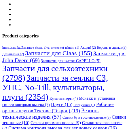
Product categories
Бороны и сцепки
(3)
Акции!
(2)
https://satu.kz/Zapasnye-chasti-dlya-pritsepnoj-tehniki
(1)
Запчасти для Claas
(155)
Запчасти для
Дезинвазия
(2)
John Deere
(69)
Запчасти для жаток CAPELLO
(5)
Запчасти для сельхозтехники
(2798)
Запчасти за сеялки СЗ,
УПС, No-Till, культиваторы,
плуги
(2354)
Монтаж и установка
Культиваторы
(4)
Рабочие
Плуги
(15)
систем контроля высева
(7)
Погрузчики
(1)
Резино-
органы плугов Текrоne (Текрон)
(19)
технические изделия
(57)
Сеялки
Сеялки бу и восстановленные
(3)
зерновые
(16)
Сеялки прямого посева
(9)
Сеялки точного высева
Система контроля высева для зерновых сеялок
(26)
(7)