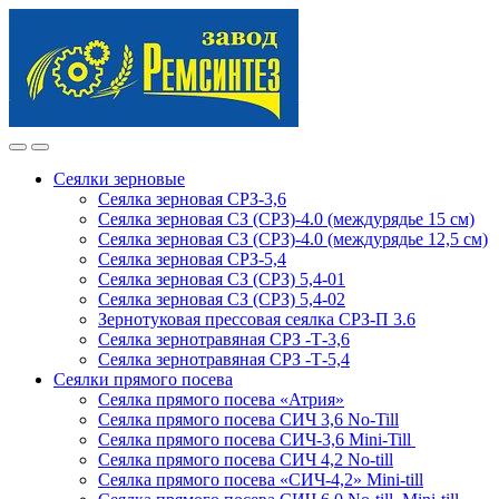
Skip
Skip
to
to
navigation
content
Сеялки зерновые
Сеялка зерновая СРЗ-3,6
Сеялка зерновая СЗ (СРЗ)-4.0 (междурядье 15 см)
Сеялка зерновая СЗ (СРЗ)-4.0 (междурядье 12,5 см)
Сеялка зерновая СРЗ-5,4
Сеялка зерновая СЗ (СРЗ) 5,4-01
Сеялка зерновая СЗ (СРЗ) 5,4-02
Зернотуковая прессовая сеялка СРЗ-П 3.6
Сеялка зернотравяная СРЗ -Т-3,6
Сеялка зернотравяная СРЗ -Т-5,4
Сеялки прямого посева
Сеялка прямого посева «Атрия»
Сеялка прямого посева СИЧ 3,6 No-Till
Сеялка прямого посева СИЧ-3,6 Mini-Till
Сеялка прямого посева СИЧ 4,2 No-till
Сеялка прямого посева «СИЧ-4,2» Mini-till