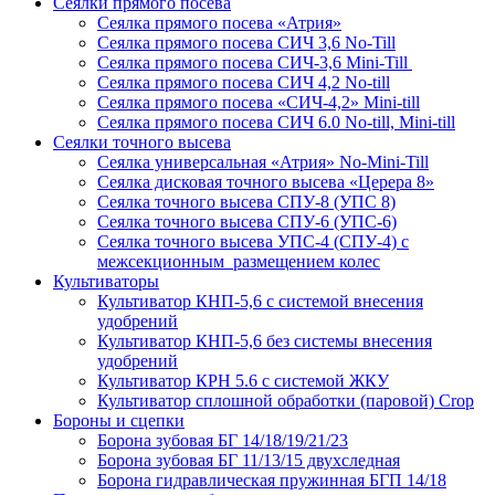
Сеялки прямого посева
Сеялка прямого посева «Атрия»
Сеялка прямого посева СИЧ 3,6 No-Till
Сеялка прямого посева СИЧ-3,6 Mini-Till
Сеялка прямого посева СИЧ 4,2 No-till
Сеялка прямого посева «СИЧ-4,2» Mini-till
Сеялка прямого посева СИЧ 6.0 No-till, Mini-till
Сеялки точного высева
Сеялка универсальная «Атрия» No-Mini-Till
Сеялка дисковая точного высева «Церера 8»
Сеялка точного высева СПУ-8 (УПС 8)
Сеялка точного высева СПУ-6 (УПС-6)
Сеялка точного высева УПС-4 (СПУ-4) с
межсекционным размещением колес
Культиваторы
Культиватор КНП-5,6 с системой внесения
удобрений
Культиватор КНП-5,6 без системы внесения
удобрений
Культиватор КРН 5.6 с системой ЖКУ
Культиватор сплошной обработки (паровой) Crop
Бороны и сцепки
Борона зубовая БГ 14/18/19/21/23
Борона зубовая БГ 11/13/15 двухследная
Борона гидравлическая пружинная БГП 14/18