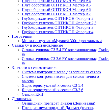
Плуг оборотный ОПТИКОН Мастер А4
Плуг оборотный ОПТИКОН Мастер А5
Плуг оборотный ОПТИКОН Мастер А6
Плуг оборотный ОПТИКОН Мастер А7
Глубокорыхлитель ОПТИКОН Фаворит 2
Глубокорыхлитель ОПТИКОН Фаворит 2,5
Глубокорыхлитель ОПТИКОН Фаворит 3
Глубокорыхлитель ОПТИКОН Фаворит 4
Погрузчики
Мини-погрузчик «Муравей 300» фронтальный
Сеялки бу и восстановленные
Сеялка зерновая СЗ 5.4 БУ восстановленная, Trade-
in
Сеялка зерновая СЗ 3.6 БУ восстановленная, Trade-
in
Запчасти к сельхозтехнике
Система контроля высева для зерновых сеялок
Система контроля высева для сеялок точного
высева
Ящик зернотуковый к сеялке СЗ-5,4
Ящик зернотуковый к сеялке СЗ-3,6
Секция КРН
Дезинвазия
Овицидный препарат Тиазон (Дезинвазия)
Препарат нематоцидный Дазомет (тиазон,