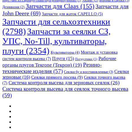
Бороны и сцепки
(3)
Акции!
(2)
https://satu.kz/Zapasnye-chasti-dlya-pritsepnoj-tehniki
(1)
Запчасти для Claas
(155)
Запчасти для
Дезинвазия
(2)
John Deere
(69)
Запчасти для жаток CAPELLO
(5)
Запчасти для сельхозтехники
(2798)
Запчасти за сеялки СЗ,
УПС, No-Till, культиваторы,
плуги
(2354)
Монтаж и установка
Культиваторы
(4)
Рабочие
Плуги
(15)
систем контроля высева
(7)
Погрузчики
(1)
Резино-
органы плугов Текrоne (Текрон)
(19)
технические изделия
(57)
Сеялки
Сеялки бу и восстановленные
(3)
зерновые
(16)
Сеялки прямого посева
(9)
Сеялки точного высева
Система контроля высева для зерновых сеялок
(26)
(7)
Система контроля высева для сеялок точного высева
(59)