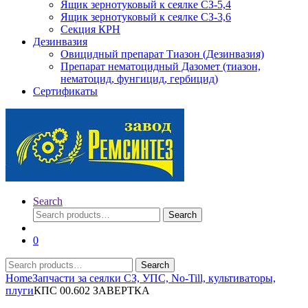
Ящик зернотуковый к сеялке СЗ-5,4
Ящик зернотуковый к сеялке СЗ-3,6
Секция КРН
Дезинвазия
Овицидный препарат Тиазон (Дезинвазия)
Препарат нематоцидный Дазомет (тиазон,
нематоцид, фунгицид, гербицид)
Сертификаты
Search
Search
Search
for:
0
Search
Search
for:
Home
Запчасти за сеялки СЗ, УПС, No-Till, культиваторы,
плуги
КПС 00.602 ЗАВЕРТКА