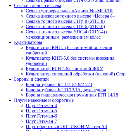
Сеялка прямого посева СИЧ 6.0 No-till, Mini-till
Сеялки точного высева
Сеялка универсальная «Атрия» No-Mini-Till
Сеялка дисковая точного высева «Церера 8»
Сеялка точного высева СПУ-8 (УПС 8)
Сеялка точного высева СПУ-6 (УПС-6)
Сеялка точного высева УПС-4 (СПУ-4) с
межсекционным размещением колес
Культиваторы
Культиватор КНП-5,6 с системой внесения
удобрений
Культиватор КНП-5,6 без системы внесения
удобрений
Культиватор КРН 5.6 с системой ЖКУ
Культиватор сплошной обработки (паровой) Crop
Бороны и сцепки
Борона зубовая БГ 14/18/19/21/23
Борона зубовая БГ 11/13/15 двухследная
Борона гидравлическая пружинная БГП 14/18
Плуги навесные и оборотные
Плуг Гетьман-4
Плуг Гетьман-5
Плуг Гетьман-6
Плуг Гетьман-7
Плуг оборотный ОПТИКОН Мастер А3