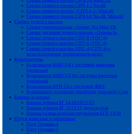
Сеялка прямого посева СИЧ-3,6 Mini-Till
Сеялка прямого посева СИЧ 4,2 No-till
Сеялка прямого посева «СИЧ-4,2» Mini-till
Сеялка прямого посева СИЧ 6.0 No-till, Mini-till
Сеялки точного высева
Сеялка универсальная «Атрия» No-Mini-Till
Сеялка дисковая точного высева «Церера 8»
Сеялка точного высева СПУ-8 (УПС 8)
Сеялка точного высева СПУ-6 (УПС-6)
Сеялка точного высева УПС-4 (СПУ-4) с
межсекционным размещением колес
Культиваторы
Культиватор КНП-5,6 с системой внесения
удобрений
Культиватор КНП-5,6 без системы внесения
удобрений
Культиватор КРН 5.6 с системой ЖКУ
Культиватор сплошной обработки (паровой) Crop
Бороны и сцепки
Борона зубовая БГ 14/18/19/21/23
Борона зубовая БГ 11/13/15 двухследная
Борона гидравлическая пружинная БГП 14/18
Плуги навесные и оборотные
Плуг Гетьман-4
Плуг Гетьман-5