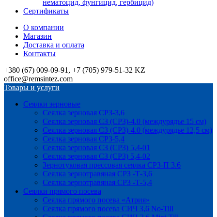
нематоцид, фунгицид, гербицид)
Сертификаты
О компании
Магазин
Доставка и оплата
Контакты
+380 (67) 009-09-91, +7 (705) 979-51-32 KZ
office@remsintez.com
Товары и услуги
Сеялки зерновые
Сеялка зерновая СРЗ-3,6
Сеялка зерновая СЗ (СРЗ)-4.0 (междурядье 15 см)
Сеялка зерновая СЗ (СРЗ)-4.0 (междурядье 12,5 см)
Сеялка зерновая СРЗ-5,4
Сеялка зерновая СЗ (СРЗ) 5,4-01
Сеялка зерновая СЗ (СРЗ) 5,4-02
Зернотуковая прессовая сеялка СРЗ-П 3.6
Сеялка зернотравяная СРЗ -Т-3,6
Сеялка зернотравяная СРЗ -Т-5,4
Сеялки прямого посева
Сеялка прямого посева «Атрия»
Сеялка прямого посева СИЧ 3,6 No-Till