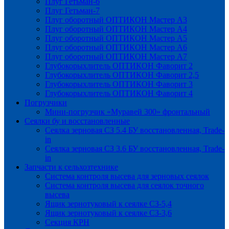
Плуг Гетьман-6
Плуг Гетьман-7
Плуг оборотный ОПТИКОН Мастер А3
Плуг оборотный ОПТИКОН Мастер А4
Плуг оборотный ОПТИКОН Мастер А5
Плуг оборотный ОПТИКОН Мастер А6
Плуг оборотный ОПТИКОН Мастер А7
Глубокорыхлитель ОПТИКОН Фаворит 2
Глубокорыхлитель ОПТИКОН Фаворит 2,5
Глубокорыхлитель ОПТИКОН Фаворит 3
Глубокорыхлитель ОПТИКОН Фаворит 4
Погрузчики
Мини-погрузчик «Муравей 300» фронтальный
Сеялки бу и восстановленные
Сеялка зерновая СЗ 5.4 БУ восстановленная, Trade-
in
Сеялка зерновая СЗ 3.6 БУ восстановленная, Trade-
in
Запчасти к сельхозтехнике
Система контроля высева для зерновых сеялок
Система контроля высева для сеялок точного
высева
Ящик зернотуковый к сеялке СЗ-5,4
Ящик зернотуковый к сеялке СЗ-3,6
Секция КРН