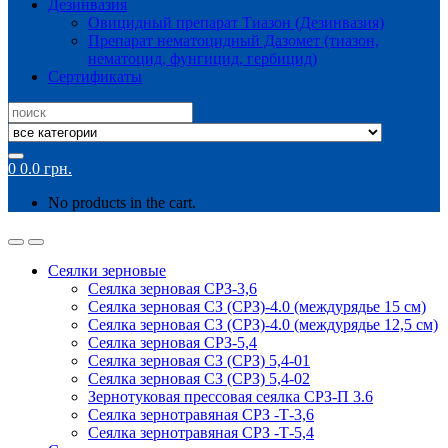
Дезинвазия
Овицидный препарат Тиазон (Дезинвазия)
Препарат нематоцидный Дазомет (тиазон,
нематоцид, фунгицид, гербицид)
Сертификаты
Search
for:
0
0.0
грн.
No products in the cart.
Сеялки зерновые
Сеялка зерновая СРЗ-3,6
Сеялка зерновая СЗ (СРЗ)-4.0 (междурядье 15 см)
Сеялка зерновая СЗ (СРЗ)-4.0 (междурядье 12,5 см)
Сеялка зерновая СРЗ-5,4
Сеялка зерновая СЗ (СРЗ) 5,4-01
Сеялка зерновая СЗ (СРЗ) 5,4-02
Зернотуковая прессовая сеялка СРЗ-П 3.6
Сеялка зернотравяная СРЗ -Т-3,6
Сеялка зернотравяная СРЗ -Т-5,4