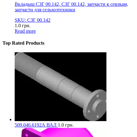
Вкладыш СЗГ 00.142, СЗГ 00.142, запчасти к сеялкам,
запчасти для сельхозтехники
SKU: СЗГ 00.142
1.0
грн.
Read more
Top Rated Products
509.046.6192А ВАЛ
1.0
грн.