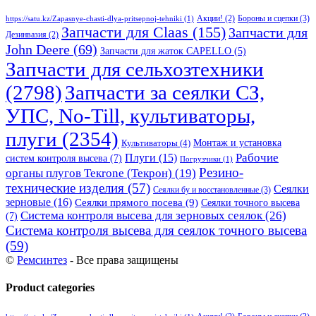
Бороны и сцепки
(3)
Акции!
(2)
https://satu.kz/Zapasnye-chasti-dlya-pritsepnoj-tehniki
(1)
Запчасти для Claas
(155)
Запчасти для
Дезинвазия
(2)
John Deere
(69)
Запчасти для жаток CAPELLO
(5)
Запчасти для сельхозтехники
(2798)
Запчасти за сеялки СЗ,
УПС, No-Till, культиваторы,
плуги
(2354)
Монтаж и установка
Культиваторы
(4)
Рабочие
Плуги
(15)
систем контроля высева
(7)
Погрузчики
(1)
Резино-
органы плугов Текrоne (Текрон)
(19)
технические изделия
(57)
Сеялки
Сеялки бу и восстановленные
(3)
зерновые
(16)
Сеялки прямого посева
(9)
Сеялки точного высева
Система контроля высева для зерновых сеялок
(26)
(7)
Система контроля высева для сеялок точного высева
(59)
©
Ремсинтез
- Все права защищены
Product categories