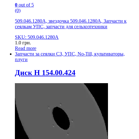
0
out of 5
(0)
509.046.1280А, звездочка 509.046.1280А, Запчасти к
сеялкам УПС, запчасти для сельхозтехники
SKU: 509.046.1280А
1.0
грн.
Read more
Запчасти за сеялки СЗ, УПС, No-Till, культиваторы,
плуги
Диск Н 154.00.424