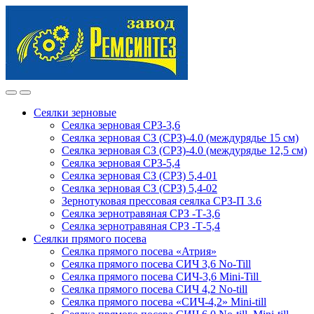
Skip
Skip
to
to
navigation
content
Сеялки зерновые
Сеялка зерновая СРЗ-3,6
Сеялка зерновая СЗ (СРЗ)-4.0 (междурядье 15 см)
Сеялка зерновая СЗ (СРЗ)-4.0 (междурядье 12,5 см)
Сеялка зерновая СРЗ-5,4
Сеялка зерновая СЗ (СРЗ) 5,4-01
Сеялка зерновая СЗ (СРЗ) 5,4-02
Зернотуковая прессовая сеялка СРЗ-П 3.6
Сеялка зернотравяная СРЗ -Т-3,6
Сеялка зернотравяная СРЗ -Т-5,4
Сеялки прямого посева
Сеялка прямого посева «Атрия»
Сеялка прямого посева СИЧ 3,6 No-Till
Сеялка прямого посева СИЧ-3,6 Mini-Till
Сеялка прямого посева СИЧ 4,2 No-till
Сеялка прямого посева «СИЧ-4,2» Mini-till