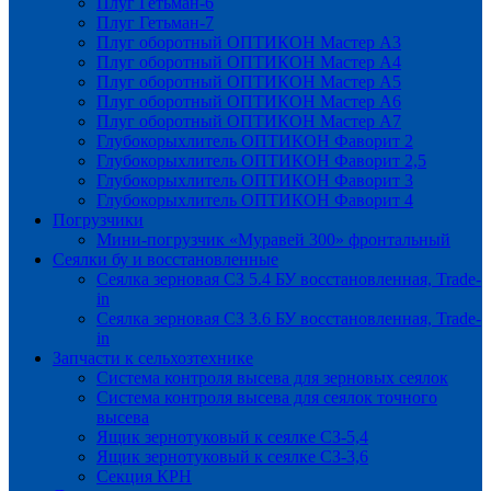
Плуг Гетьман-6
Плуг Гетьман-7
Плуг оборотный ОПТИКОН Мастер А3
Плуг оборотный ОПТИКОН Мастер А4
Плуг оборотный ОПТИКОН Мастер А5
Плуг оборотный ОПТИКОН Мастер А6
Плуг оборотный ОПТИКОН Мастер А7
Глубокорыхлитель ОПТИКОН Фаворит 2
Глубокорыхлитель ОПТИКОН Фаворит 2,5
Глубокорыхлитель ОПТИКОН Фаворит 3
Глубокорыхлитель ОПТИКОН Фаворит 4
Погрузчики
Мини-погрузчик «Муравей 300» фронтальный
Сеялки бу и восстановленные
Сеялка зерновая СЗ 5.4 БУ восстановленная, Trade-
in
Сеялка зерновая СЗ 3.6 БУ восстановленная, Trade-
in
Запчасти к сельхозтехнике
Система контроля высева для зерновых сеялок
Система контроля высева для сеялок точного
высева
Ящик зернотуковый к сеялке СЗ-5,4
Ящик зернотуковый к сеялке СЗ-3,6
Секция КРН