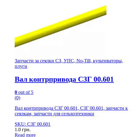
Запчасти за сеялки СЗ, УПС, No-Till, культиваторы,
плуги
Вал контрпривода СЗГ 00.601
0
out of 5
(0)
Вал контрпривода СЗГ 00.601, СЗГ 00.601, запчасти к
сеялкам, запчасти для сельхозтехники
SKU: СЗГ 00.601
1.0
грн.
Read more