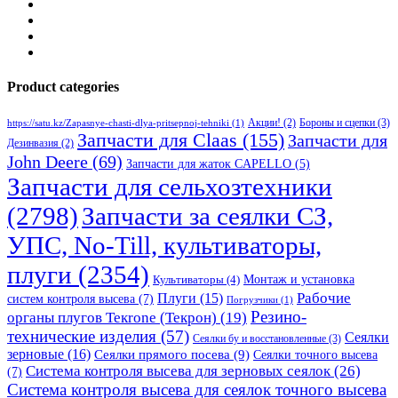
Product categories
Бороны и сцепки
(3)
Акции!
(2)
https://satu.kz/Zapasnye-chasti-dlya-pritsepnoj-tehniki
(1)
Запчасти для Claas
(155)
Запчасти для
Дезинвазия
(2)
John Deere
(69)
Запчасти для жаток CAPELLO
(5)
Запчасти для сельхозтехники
(2798)
Запчасти за сеялки СЗ,
УПС, No-Till, культиваторы,
плуги
(2354)
Монтаж и установка
Культиваторы
(4)
Рабочие
Плуги
(15)
систем контроля высева
(7)
Погрузчики
(1)
Резино-
органы плугов Текrоne (Текрон)
(19)
технические изделия
(57)
Сеялки
Сеялки бу и восстановленные
(3)
зерновые
(16)
Сеялки прямого посева
(9)
Сеялки точного высева
Система контроля высева для зерновых сеялок
(26)
(7)
Система контроля высева для сеялок точного высева