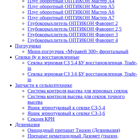
Плуг оборотный ОПТИКОН Мастер А4
Плуг оборотный ОПТИКОН Мастер А5
Плуг оборотный ОПТИКОН Мастер А6
Плуг оборотный ОПТИКОН Мастер А7
Глубокорыхлитель ОПТИКОН Фаворит 2
Глубокорыхлитель ОПТИКОН Фаворит 2,5
Глубокорыхлитель ОПТИКОН Фаворит 3
Глубокорыхлитель ОПТИКОН Фаворит 4
Погрузчики
Мини-погрузчик «Муравей 300» фронтальный
Сеялки бу и восстановленные
Сеялка зерновая СЗ 5.4 БУ восстановленная, Trade-
in
Сеялка зерновая СЗ 3.6 БУ восстановленная, Trade-
in
Запчасти к сельхозтехнике
Система контроля высева для зерновых сеялок
Система контроля высева для сеялок точного
высева
Ящик зернотуковый к сеялке СЗ-5,4
Ящик зернотуковый к сеялке СЗ-3,6
Секция КРН
Дезинвазия
Овицидный препарат Тиазон (Дезинвазия)
Препарат нематоцидный Дазомет (тиазон,