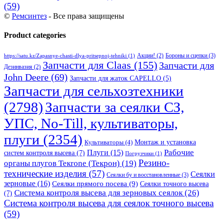
(59)
©
Ремсинтез
- Все права защищены
Product categories
Бороны и сцепки
(3)
Акции!
(2)
https://satu.kz/Zapasnye-chasti-dlya-pritsepnoj-tehniki
(1)
Запчасти для Claas
(155)
Запчасти для
Дезинвазия
(2)
John Deere
(69)
Запчасти для жаток CAPELLO
(5)
Запчасти для сельхозтехники
(2798)
Запчасти за сеялки СЗ,
УПС, No-Till, культиваторы,
плуги
(2354)
Монтаж и установка
Культиваторы
(4)
Рабочие
Плуги
(15)
систем контроля высева
(7)
Погрузчики
(1)
Резино-
органы плугов Текrоne (Текрон)
(19)
технические изделия
(57)
Сеялки
Сеялки бу и восстановленные
(3)
зерновые
(16)
Сеялки прямого посева
(9)
Сеялки точного высева
Система контроля высева для зерновых сеялок
(26)
(7)
Система контроля высева для сеялок точного высева
(59)