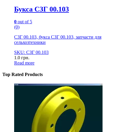
Букса СЗГ 00.103
0
out of 5
(0)
СЗГ 00.103, букса СЗГ 00.103, запчасти для
сельхозтехники
SKU: СЗГ 00.103
1.0
грн.
Read more
Top Rated Products