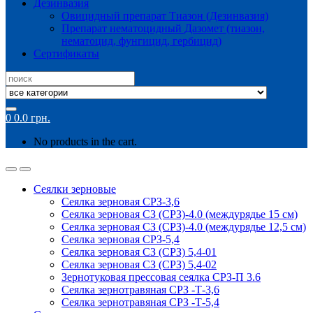
Дезинвазия
Овицидный препарат Тиазон (Дезинвазия)
Препарат нематоцидный Дазомет (тиазон,
нематоцид, фунгицид, гербицид)
Сертификаты
Search
for:
0
0.0
грн.
No products in the cart.
Сеялки зерновые
Сеялка зерновая СРЗ-3,6
Сеялка зерновая СЗ (СРЗ)-4.0 (междурядье 15 см)
Сеялка зерновая СЗ (СРЗ)-4.0 (междурядье 12,5 см)
Сеялка зерновая СРЗ-5,4
Сеялка зерновая СЗ (СРЗ) 5,4-01
Сеялка зерновая СЗ (СРЗ) 5,4-02
Зернотуковая прессовая сеялка СРЗ-П 3.6
Сеялка зернотравяная СРЗ -Т-3,6
Сеялка зернотравяная СРЗ -Т-5,4