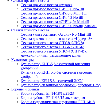
Сеялки прямого посева
Сеялка прямого посева «Атрия»
Сеялка прямого посева СИЧ 3,6 No-Till
Сеялка прямого посева СИЧ-3,6 Mini-Till
Сеялка прямого посева СИЧ 4,2 No-till
Сеялка прямого посева «СИЧ-4,2» Mini-till
Сеялка прямого посева СИЧ 6.0 No-till, Mini-till
Сеялки точного высева
Сеялка универсальная «Атрия» No-Mini-Till
Сеялка дисковая точного высева «Церера 8»
Сеялка точного высева СПУ-8 (УПС 8)
Сеялка точного высева СПУ-6 (УПС-6)
Сеялка точного высева УПС-4 (СПУ-4) с
межсекционным размещением колес
Культиваторы
Культиватор КНП-5,6 с системой внесения
удобрений
Культиватор КНП-5,6 без системы внесения
удобрений
Культиватор КРН 5.6 с системой ЖКУ
Культиватор сплошной обработки (паровой) Crop
Бороны и сцепки
Борона зубовая БГ 14/18/19/21/23
Борона зубовая БГ 11/13/15 двухследная
Борона гидравлическая пружинная БГП 14/18