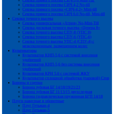
Сеялка прямого посева СИЧ-3,6 Mini-Till
Сеялка прямого посева СИЧ 4,2 No-till
Сеялка прямого посева «СИЧ-4,2» Mini-till
Сеялка прямого посева СИЧ 6.0 No-till, Mini-till
Сеялки точного высева
Сеялка универсальная «Атрия» No-Mini-Till
Сеялка дисковая точного высева «Церера 8»
Сеялка точного высева СПУ-8 (УПС 8)
Сеялка точного высева СПУ-6 (УПС-6)
Сеялка точного высева УПС-4 (СПУ-4) с
межсекционным размещением колес
Культиваторы
Культиватор КНП-5,6 с системой внесения
удобрений
Культиватор КНП-5,6 без системы внесения
удобрений
Культиватор КРН 5.6 с системой ЖКУ
Культиватор сплошной обработки (паровой) Crop
Бороны и сцепки
Борона зубовая БГ 14/18/19/21/23
Борона зубовая БГ 11/13/15 двухследная
Борона гидравлическая пружинная БГП 14/18
Плуги навесные и оборотные
Плуг Гетьман-4
Плуг Гетьман-5