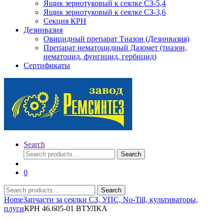
Ящик зернотуковый к сеялке СЗ-5,4
Ящик зернотуковый к сеялке СЗ-3,6
Секция КРН
Дезинвазия
Овицидный препарат Тиазон (Дезинвазия)
Препарат нематоцидный Дазомет (тиазон,
нематоцид, фунгицид, гербицид)
Сертификаты
Search
Search
Search
for:
0
Search
Search
for:
Home
Запчасти за сеялки СЗ, УПС, No-Till, культиваторы,
плуги
КРН 46.605-01 ВТУЛКА