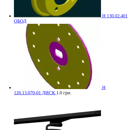
Н 130.02.401
ОБОД
Н
126.13.070-01 ДИСК
1.0
грн.