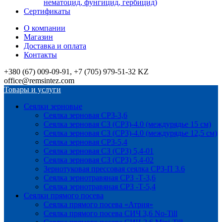
нематоцид, фунгицид, гербицид)
Сертификаты
О компании
Магазин
Доставка и оплата
Контакты
+380 (67) 009-09-91, +7 (705) 979-51-32 KZ
office@remsintez.com
Товары и услуги
Сеялки зерновые
Сеялка зерновая СРЗ-3,6
Сеялка зерновая СЗ (СРЗ)-4.0 (междурядье 15 см)
Сеялка зерновая СЗ (СРЗ)-4.0 (междурядье 12,5 см)
Сеялка зерновая СРЗ-5,4
Сеялка зерновая СЗ (СРЗ) 5,4-01
Сеялка зерновая СЗ (СРЗ) 5,4-02
Зернотуковая прессовая сеялка СРЗ-П 3.6
Сеялка зернотравяная СРЗ -Т-3,6
Сеялка зернотравяная СРЗ -Т-5,4
Сеялки прямого посева
Сеялка прямого посева «Атрия»
Сеялка прямого посева СИЧ 3,6 No-Till