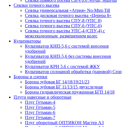
Сеялка прямого посева СИЧ 6.0 No-till, Mini-till
Сеялки точного высева
Сеялка универсальная «Атрия» No-Mini-Till
Сеялка дисковая точного высева «Церера 8»
Сеялка точного высева СПУ-8 (УПС 8)
Сеялка точного высева СПУ-6 (УПС-6)
Сеялка точного высева УПС-4 (СПУ-4) с
межсекционным размещением колес
Культиваторы
Культиватор КНП-5,6 с системой внесения
удобрений
Культиватор КНП-5,6 без системы внесения
удобрений
Культиватор КРН 5.6 с системой ЖКУ
Культиватор сплошной обработки (паровой) Crop
Бороны и сцепки
Борона зубовая БГ 14/18/19/21/23
Борона зубовая БГ 11/13/15 двухследная
Борона гидравлическая пружинная БГП 14/18
Плуги навесные и оборотные
Плуг Гетьман-4
Плуг Гетьман-5
Плуг Гетьман-6
Плуг Гетьман-7
Плуг оборотный ОПТИКОН Мастер А3