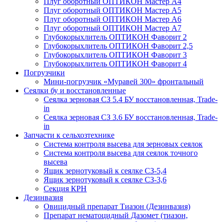
Плуг оборотный ОПТИКОН Мастер А4
Плуг оборотный ОПТИКОН Мастер А5
Плуг оборотный ОПТИКОН Мастер А6
Плуг оборотный ОПТИКОН Мастер А7
Глубокорыхлитель ОПТИКОН Фаворит 2
Глубокорыхлитель ОПТИКОН Фаворит 2,5
Глубокорыхлитель ОПТИКОН Фаворит 3
Глубокорыхлитель ОПТИКОН Фаворит 4
Погрузчики
Мини-погрузчик «Муравей 300» фронтальный
Сеялки бу и восстановленные
Сеялка зерновая СЗ 5.4 БУ восстановленная, Trade-
in
Сеялка зерновая СЗ 3.6 БУ восстановленная, Trade-
in
Запчасти к сельхозтехнике
Система контроля высева для зерновых сеялок
Система контроля высева для сеялок точного
высева
Ящик зернотуковый к сеялке СЗ-5,4
Ящик зернотуковый к сеялке СЗ-3,6
Секция КРН
Дезинвазия
Овицидный препарат Тиазон (Дезинвазия)
Препарат нематоцидный Дазомет (тиазон,