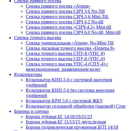
Сеялки прямого посева
Сеялка прямого посева «Атрия»
Сеялка прямого посева СИЧ 3,6 No-Till
Сеялка прямого посева СИЧ-3,6 Mini-Till
Сеялка прямого посева СИЧ 4,2 No-till
Сеялка прямого посева «СИЧ-4,2» Mini-till
Сеялка прямого посева СИЧ 6.0 No-till, Mini-till
Сеялки точного высева
Сеялка универсальная «Атрия» No-Mini-Till
Сеялка дисковая точного высева «Церера 8»
Сеялка точного высева СПУ-8 (УПС 8)
Сеялка точного высева СПУ-6 (УПС-6)
Сеялка точного высева УПС-4 (СПУ-4) с
межсекционным размещением колес
Культиваторы
Культиватор КНП-5,6 с системой внесения
удобрений
Культиватор КНП-5,6 без системы внесения
удобрений
Культиватор КРН 5.6 с системой ЖКУ
Культиватор сплошной обработки (паровой) Crop
Бороны и сцепки
Борона зубовая БГ 14/18/19/21/23
Борона зубовая БГ 11/13/15 двухследная
Борона гидравлическая пружинная БГП 14/18