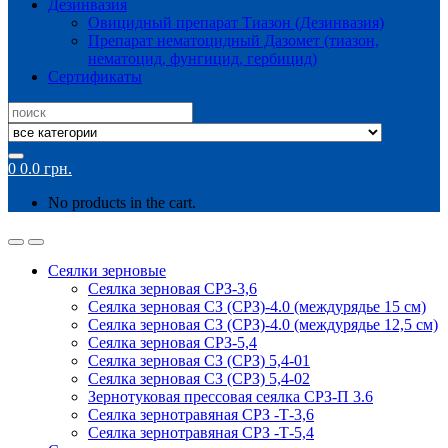
Дезинвазия
Овицидный препарат Тиазон (Дезинвазия)
Препарат нематоцидный Дазомет (тиазон,
нематоцид, фунгицид, гербицид)
Сертификаты
Search
for:
0
0.0
грн.
No products in the cart.
Сеялки зерновые
Сеялка зерновая СРЗ-3,6
Сеялка зерновая СЗ (СРЗ)-4.0 (междурядье 15 см)
Сеялка зерновая СЗ (СРЗ)-4.0 (междурядье 12,5 см)
Сеялка зерновая СРЗ-5,4
Сеялка зерновая СЗ (СРЗ) 5,4-01
Сеялка зерновая СЗ (СРЗ) 5,4-02
Зернотуковая прессовая сеялка СРЗ-П 3.6
Сеялка зернотравяная СРЗ -Т-3,6
Сеялка зернотравяная СРЗ -Т-5,4