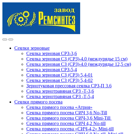
Skip
Skip
to
to
navigation
content
Сеялки зерновые
Сеялка зерновая СРЗ-3,6
Сеялка зерновая СЗ (СРЗ)-4.0 (междурядье 15 см)
Сеялка зерновая СЗ (СРЗ)-4.0 (междурядье 12,5 см)
Сеялка зерновая СРЗ-5,4
Сеялка зерновая СЗ (СРЗ) 5,4-01
Сеялка зерновая СЗ (СРЗ) 5,4-02
Зернотуковая прессовая сеялка СРЗ-П 3.6
Сеялка зернотравяная СРЗ -Т-3,6
Сеялка зернотравяная СРЗ -Т-5,4
Сеялки прямого посева
Сеялка прямого посева «Атрия»
Сеялка прямого посева СИЧ 3,6 No-Till
Сеялка прямого посева СИЧ-3,6 Mini-Till
Сеялка прямого посева СИЧ 4,2 No-till
Сеялка прямого посева «СИЧ-4,2» Mini-till