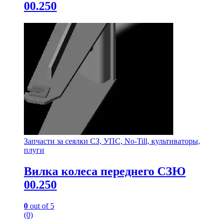
00.250
Запчасти за сеялки СЗ, УПС, No-Till, культиваторы,
плуги
Вилка колеса переднего СЗЮ
00.250
0
out of 5
(0)