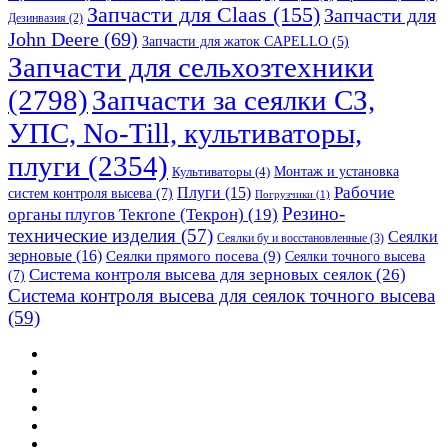
Запчасти для Claas
(155)
Запчасти для
Дезинвазия
(2)
John Deere
(69)
Запчасти для жаток CAPELLO
(5)
Запчасти для сельхозтехники
(2798)
Запчасти за сеялки СЗ,
УПС, No-Till, культиваторы,
плуги
(2354)
Монтаж и установка
Культиваторы
(4)
Рабочие
Плуги
(15)
систем контроля высева
(7)
Погрузчики
(1)
Резино-
органы плугов Текrоne (Текрон)
(19)
технические изделия
(57)
Сеялки
Сеялки бу и восстановленные
(3)
зерновые
(16)
Сеялки прямого посева
(9)
Сеялки точного высева
Система контроля высева для зерновых сеялок
(26)
(7)
Система контроля высева для сеялок точного высева
(59)