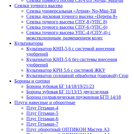
Сеялка прямого посева СИЧ 6.0 No-till, Mini-till
Сеялки точного высева
Сеялка универсальная «Атрия» No-Mini-Till
Сеялка дисковая точного высева «Церера 8»
Сеялка точного высева СПУ-8 (УПС 8)
Сеялка точного высева СПУ-6 (УПС-6)
Сеялка точного высева УПС-4 (СПУ-4) с
межсекционным размещением колес
Культиваторы
Культиватор КНП-5,6 с системой внесения
удобрений
Культиватор КНП-5,6 без системы внесения
удобрений
Культиватор КРН 5.6 с системой ЖКУ
Культиватор сплошной обработки (паровой) Crop
Бороны и сцепки
Борона зубовая БГ 14/18/19/21/23
Борона зубовая БГ 11/13/15 двухследная
Борона гидравлическая пружинная БГП 14/18
Плуги навесные и оборотные
Плуг Гетьман-4
Плуг Гетьман-5
Плуг Гетьман-6
Плуг Гетьман-7
Плуг оборотный ОПТИКОН Мастер А3