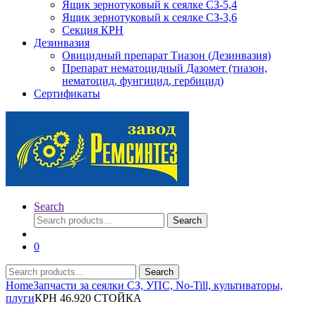
Ящик зернотуковый к сеялке СЗ-5,4
Ящик зернотуковый к сеялке СЗ-3,6
Секция КРН
Дезинвазия
Овицидный препарат Тиазон (Дезинвазия)
Препарат нематоцидный Дазомет (тиазон,
нематоцид, фунгицид, гербицид)
Сертификаты
Search
Search
Search
for:
0
Search
Search
for:
Home
Запчасти за сеялки СЗ, УПС, No-Till, культиваторы,
плуги
КРН 46.920 СТОЙКА