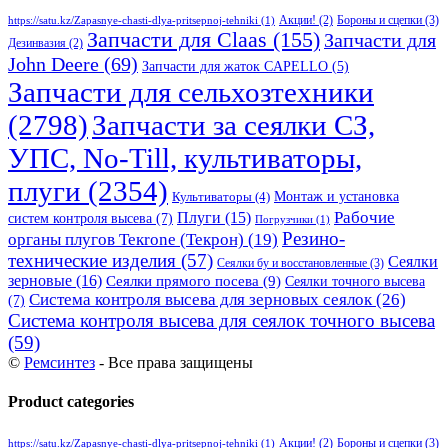
Бороны и сцепки
(3)
Акции!
(2)
https://satu.kz/Zapasnye-chasti-dlya-pritsepnoj-tehniki
(1)
Запчасти для Claas
(155)
Запчасти для
Дезинвазия
(2)
John Deere
(69)
Запчасти для жаток CAPELLO
(5)
Запчасти для сельхозтехники
(2798)
Запчасти за сеялки СЗ,
УПС, No-Till, культиваторы,
плуги
(2354)
Монтаж и установка
Культиваторы
(4)
Рабочие
Плуги
(15)
систем контроля высева
(7)
Погрузчики
(1)
Резино-
органы плугов Текrоne (Текрон)
(19)
технические изделия
(57)
Сеялки
Сеялки бу и восстановленные
(3)
зерновые
(16)
Сеялки прямого посева
(9)
Сеялки точного высева
Система контроля высева для зерновых сеялок
(26)
(7)
Система контроля высева для сеялок точного высева
(59)
©
Ремсинтез
- Все права защищены
Product categories
Бороны и сцепки
(3)
Акции!
(2)
https://satu.kz/Zapasnye-chasti-dlya-pritsepnoj-tehniki
(1)