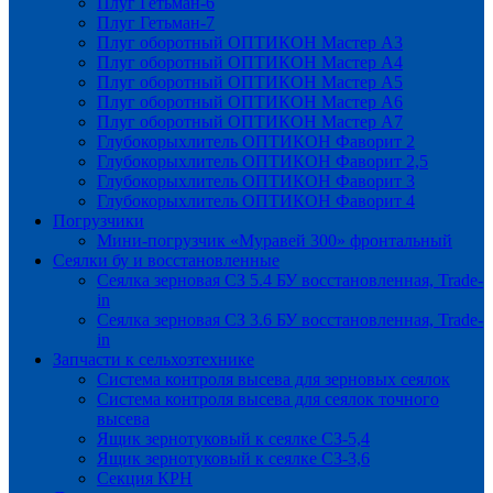
Плуг Гетьман-6
Плуг Гетьман-7
Плуг оборотный ОПТИКОН Мастер А3
Плуг оборотный ОПТИКОН Мастер А4
Плуг оборотный ОПТИКОН Мастер А5
Плуг оборотный ОПТИКОН Мастер А6
Плуг оборотный ОПТИКОН Мастер А7
Глубокорыхлитель ОПТИКОН Фаворит 2
Глубокорыхлитель ОПТИКОН Фаворит 2,5
Глубокорыхлитель ОПТИКОН Фаворит 3
Глубокорыхлитель ОПТИКОН Фаворит 4
Погрузчики
Мини-погрузчик «Муравей 300» фронтальный
Сеялки бу и восстановленные
Сеялка зерновая СЗ 5.4 БУ восстановленная, Trade-
in
Сеялка зерновая СЗ 3.6 БУ восстановленная, Trade-
in
Запчасти к сельхозтехнике
Система контроля высева для зерновых сеялок
Система контроля высева для сеялок точного
высева
Ящик зернотуковый к сеялке СЗ-5,4
Ящик зернотуковый к сеялке СЗ-3,6
Секция КРН