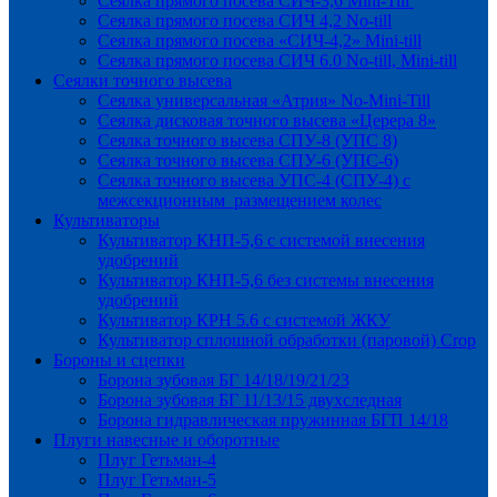
Сеялка прямого посева СИЧ-3,6 Mini-Till
Сеялка прямого посева СИЧ 4,2 No-till
Сеялка прямого посева «СИЧ-4,2» Mini-till
Сеялка прямого посева СИЧ 6.0 No-till, Mini-till
Сеялки точного высева
Сеялка универсальная «Атрия» No-Mini-Till
Сеялка дисковая точного высева «Церера 8»
Сеялка точного высева СПУ-8 (УПС 8)
Сеялка точного высева СПУ-6 (УПС-6)
Сеялка точного высева УПС-4 (СПУ-4) с
межсекционным размещением колес
Культиваторы
Культиватор КНП-5,6 с системой внесения
удобрений
Культиватор КНП-5,6 без системы внесения
удобрений
Культиватор КРН 5.6 с системой ЖКУ
Культиватор сплошной обработки (паровой) Crop
Бороны и сцепки
Борона зубовая БГ 14/18/19/21/23
Борона зубовая БГ 11/13/15 двухследная
Борона гидравлическая пружинная БГП 14/18
Плуги навесные и оборотные
Плуг Гетьман-4
Плуг Гетьман-5