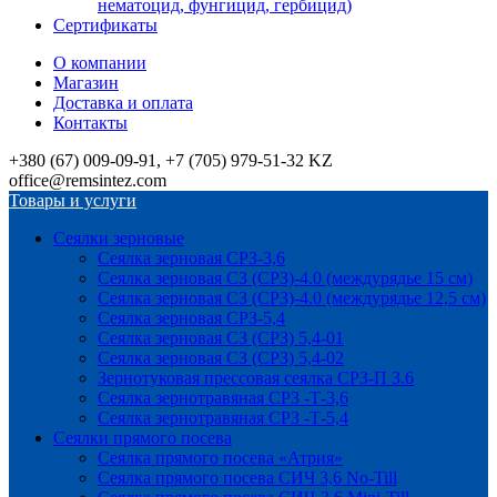
нематоцид, фунгицид, гербицид)
Сертификаты
О компании
Магазин
Доставка и оплата
Контакты
+380 (67) 009-09-91, +7 (705) 979-51-32 KZ
office@remsintez.com
Товары и услуги
Сеялки зерновые
Сеялка зерновая СРЗ-3,6
Сеялка зерновая СЗ (СРЗ)-4.0 (междурядье 15 см)
Сеялка зерновая СЗ (СРЗ)-4.0 (междурядье 12,5 см)
Сеялка зерновая СРЗ-5,4
Сеялка зерновая СЗ (СРЗ) 5,4-01
Сеялка зерновая СЗ (СРЗ) 5,4-02
Зернотуковая прессовая сеялка СРЗ-П 3.6
Сеялка зернотравяная СРЗ -Т-3,6
Сеялка зернотравяная СРЗ -Т-5,4
Сеялки прямого посева
Сеялка прямого посева «Атрия»
Сеялка прямого посева СИЧ 3,6 No-Till