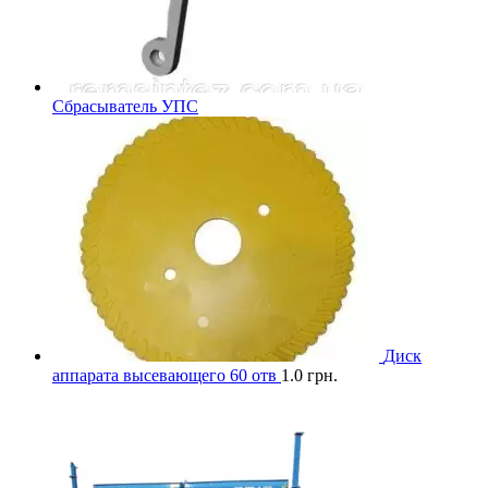
Сбрасыватель УПС
Диск
аппарата высевающего 60 отв
1.0
грн.