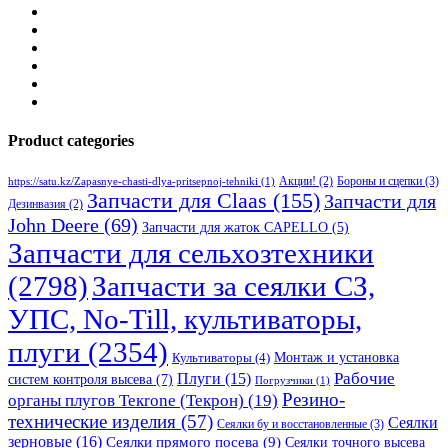
Product categories
Бороны и сцепки
(3)
Акции!
(2)
https://satu.kz/Zapasnye-chasti-dlya-pritsepnoj-tehniki
(1)
Запчасти для Claas
(155)
Запчасти для
Дезинвазия
(2)
John Deere
(69)
Запчасти для жаток CAPELLO
(5)
Запчасти для сельхозтехники
(2798)
Запчасти за сеялки СЗ,
УПС, No-Till, культиваторы,
плуги
(2354)
Монтаж и установка
Культиваторы
(4)
Рабочие
Плуги
(15)
систем контроля высева
(7)
Погрузчики
(1)
Резино-
органы плугов Текrоne (Текрон)
(19)
технические изделия
(57)
Сеялки
Сеялки бу и восстановленные
(3)
зерновые
(16)
Сеялки прямого посева
(9)
Сеялки точного высева