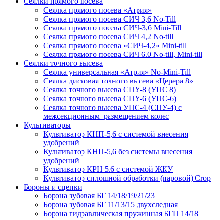
Сеялки прямого посева
Сеялка прямого посева «Атрия»
Сеялка прямого посева СИЧ 3,6 No-Till
Сеялка прямого посева СИЧ-3,6 Mini-Till
Сеялка прямого посева СИЧ 4,2 No-till
Сеялка прямого посева «СИЧ-4,2» Mini-till
Сеялка прямого посева СИЧ 6.0 No-till, Mini-till
Сеялки точного высева
Сеялка универсальная «Атрия» No-Mini-Till
Сеялка дисковая точного высева «Церера 8»
Сеялка точного высева СПУ-8 (УПС 8)
Сеялка точного высева СПУ-6 (УПС-6)
Сеялка точного высева УПС-4 (СПУ-4) с
межсекционным размещением колес
Культиваторы
Культиватор КНП-5,6 с системой внесения
удобрений
Культиватор КНП-5,6 без системы внесения
удобрений
Культиватор КРН 5.6 с системой ЖКУ
Культиватор сплошной обработки (паровой) Crop
Бороны и сцепки
Борона зубовая БГ 14/18/19/21/23
Борона зубовая БГ 11/13/15 двухследная
Борона гидравлическая пружинная БГП 14/18