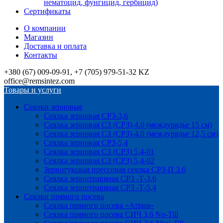
нематоцид, фунгицид, гербицид)
Сертификаты
О компании
Магазин
Доставка и оплата
Контакты
+380 (67) 009-09-91, +7 (705) 979-51-32 KZ
office@remsintez.com
Товары и услуги
Сеялки зерновые
Сеялка зерновая СРЗ-3,6
Сеялка зерновая СЗ (СРЗ)-4.0 (междурядье 15 см)
Сеялка зерновая СЗ (СРЗ)-4.0 (междурядье 12,5 см)
Сеялка зерновая СРЗ-5,4
Сеялка зерновая СЗ (СРЗ) 5,4-01
Сеялка зерновая СЗ (СРЗ) 5,4-02
Зернотуковая прессовая сеялка СРЗ-П 3.6
Сеялка зернотравяная СРЗ -Т-3,6
Сеялка зернотравяная СРЗ -Т-5,4
Сеялки прямого посева
Сеялка прямого посева «Атрия»
Сеялка прямого посева СИЧ 3,6 No-Till