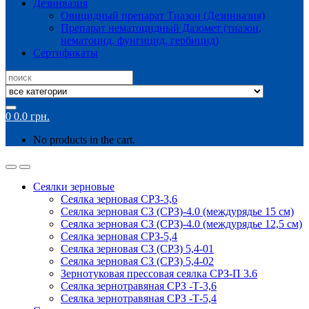
Дезинвазия
Овицидный препарат Тиазон (Дезинвазия)
Препарат нематоцидный Дазомет (тиазон,
нематоцид, фунгицид, гербицид)
Сертификаты
Search
for:
0
0.0
грн.
No products in the cart.
Сеялки зерновые
Сеялка зерновая СРЗ-3,6
Сеялка зерновая СЗ (СРЗ)-4.0 (междурядье 15 см)
Сеялка зерновая СЗ (СРЗ)-4.0 (междурядье 12,5 см)
Сеялка зерновая СРЗ-5,4
Сеялка зерновая СЗ (СРЗ) 5,4-01
Сеялка зерновая СЗ (СРЗ) 5,4-02
Зернотуковая прессовая сеялка СРЗ-П 3.6
Сеялка зернотравяная СРЗ -Т-3,6
Сеялка зернотравяная СРЗ -Т-5,4