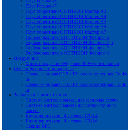
Плуг Гетьман-6
Плуг Гетьман-7
Плуг оборотный ОПТИКОН Мастер А3
Плуг оборотный ОПТИКОН Мастер А4
Плуг оборотный ОПТИКОН Мастер А5
Плуг оборотный ОПТИКОН Мастер А6
Плуг оборотный ОПТИКОН Мастер А7
Глубокорыхлитель ОПТИКОН Фаворит 2
Глубокорыхлитель ОПТИКОН Фаворит 2,5
Глубокорыхлитель ОПТИКОН Фаворит 3
Глубокорыхлитель ОПТИКОН Фаворит 4
Погрузчики
Мини-погрузчик «Муравей 300» фронтальный
Сеялки бу и восстановленные
Сеялка зерновая СЗ 5.4 БУ восстановленная, Trade-
in
Сеялка зерновая СЗ 3.6 БУ восстановленная, Trade-
in
Запчасти к сельхозтехнике
Система контроля высева для зерновых сеялок
Система контроля высева для сеялок точного
высева
Ящик зернотуковый к сеялке СЗ-5,4
Ящик зернотуковый к сеялке СЗ-3,6
Секция КРН