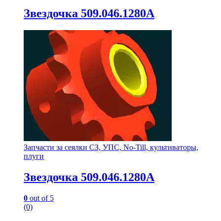
Звездочка 509.046.1280А
Запчасти за сеялки СЗ, УПС, No-Till, культиваторы,
плуги
Звездочка 509.046.1280А
0
out of 5
(0)