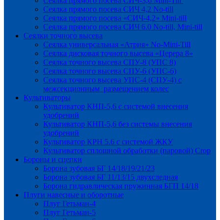
Сеялка прямого посева СИЧ-3,6 Mini-Till
Сеялка прямого посева СИЧ 4,2 No-till
Сеялка прямого посева «СИЧ-4,2» Mini-till
Сеялка прямого посева СИЧ 6.0 No-till, Mini-till
Сеялки точного высева
Сеялка универсальная «Атрия» No-Mini-Till
Сеялка дисковая точного высева «Церера 8»
Сеялка точного высева СПУ-8 (УПС 8)
Сеялка точного высева СПУ-6 (УПС-6)
Сеялка точного высева УПС-4 (СПУ-4) с
межсекционным размещением колес
Культиваторы
Культиватор КНП-5,6 с системой внесения
удобрений
Культиватор КНП-5,6 без системы внесения
удобрений
Культиватор КРН 5.6 с системой ЖКУ
Культиватор сплошной обработки (паровой) Crop
Бороны и сцепки
Борона зубовая БГ 14/18/19/21/23
Борона зубовая БГ 11/13/15 двухследная
Борона гидравлическая пружинная БГП 14/18
Плуги навесные и оборотные
Плуг Гетьман-4
Плуг Гетьман-5