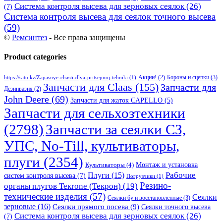
Система контроля высева для зерновых сеялок
(26)
(7)
Система контроля высева для сеялок точного высева
(59)
©
Ремсинтез
- Все права защищены
Product categories
Бороны и сцепки
(3)
Акции!
(2)
https://satu.kz/Zapasnye-chasti-dlya-pritsepnoj-tehniki
(1)
Запчасти для Claas
(155)
Запчасти для
Дезинвазия
(2)
John Deere
(69)
Запчасти для жаток CAPELLO
(5)
Запчасти для сельхозтехники
(2798)
Запчасти за сеялки СЗ,
УПС, No-Till, культиваторы,
плуги
(2354)
Монтаж и установка
Культиваторы
(4)
Рабочие
Плуги
(15)
систем контроля высева
(7)
Погрузчики
(1)
Резино-
органы плугов Текrоne (Текрон)
(19)
технические изделия
(57)
Сеялки
Сеялки бу и восстановленные
(3)
зерновые
(16)
Сеялки прямого посева
(9)
Сеялки точного высева
Система контроля высева для зерновых сеялок
(26)
(7)