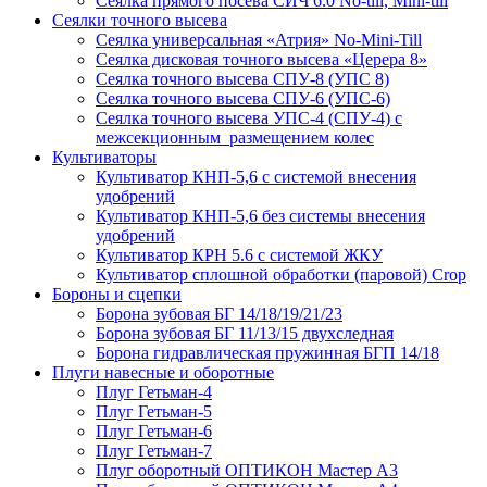
Сеялка прямого посева СИЧ 6.0 No-till, Mini-till
Сеялки точного высева
Сеялка универсальная «Атрия» No-Mini-Till
Сеялка дисковая точного высева «Церера 8»
Сеялка точного высева СПУ-8 (УПС 8)
Сеялка точного высева СПУ-6 (УПС-6)
Сеялка точного высева УПС-4 (СПУ-4) с
межсекционным размещением колес
Культиваторы
Культиватор КНП-5,6 с системой внесения
удобрений
Культиватор КНП-5,6 без системы внесения
удобрений
Культиватор КРН 5.6 с системой ЖКУ
Культиватор сплошной обработки (паровой) Crop
Бороны и сцепки
Борона зубовая БГ 14/18/19/21/23
Борона зубовая БГ 11/13/15 двухследная
Борона гидравлическая пружинная БГП 14/18
Плуги навесные и оборотные
Плуг Гетьман-4
Плуг Гетьман-5
Плуг Гетьман-6
Плуг Гетьман-7
Плуг оборотный ОПТИКОН Мастер А3