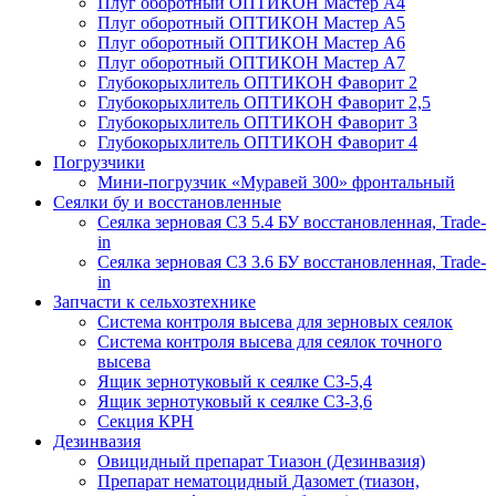
Плуг оборотный ОПТИКОН Мастер А4
Плуг оборотный ОПТИКОН Мастер А5
Плуг оборотный ОПТИКОН Мастер А6
Плуг оборотный ОПТИКОН Мастер А7
Глубокорыхлитель ОПТИКОН Фаворит 2
Глубокорыхлитель ОПТИКОН Фаворит 2,5
Глубокорыхлитель ОПТИКОН Фаворит 3
Глубокорыхлитель ОПТИКОН Фаворит 4
Погрузчики
Мини-погрузчик «Муравей 300» фронтальный
Сеялки бу и восстановленные
Сеялка зерновая СЗ 5.4 БУ восстановленная, Trade-
in
Сеялка зерновая СЗ 3.6 БУ восстановленная, Trade-
in
Запчасти к сельхозтехнике
Система контроля высева для зерновых сеялок
Система контроля высева для сеялок точного
высева
Ящик зернотуковый к сеялке СЗ-5,4
Ящик зернотуковый к сеялке СЗ-3,6
Секция КРН
Дезинвазия
Овицидный препарат Тиазон (Дезинвазия)
Препарат нематоцидный Дазомет (тиазон,