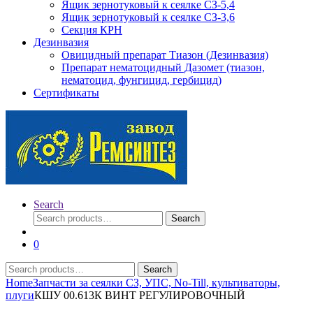
Ящик зернотуковый к сеялке СЗ-5,4
Ящик зернотуковый к сеялке СЗ-3,6
Секция КРН
Дезинвазия
Овицидный препарат Тиазон (Дезинвазия)
Препарат нематоцидный Дазомет (тиазон,
нематоцид, фунгицид, гербицид)
Сертификаты
Search
Search
Search
for:
0
Search
Search
for:
Home
Запчасти за сеялки СЗ, УПС, No-Till, культиваторы,
плуги
КШУ 00.613К ВИНТ РЕГУЛИРОВОЧНЫЙ