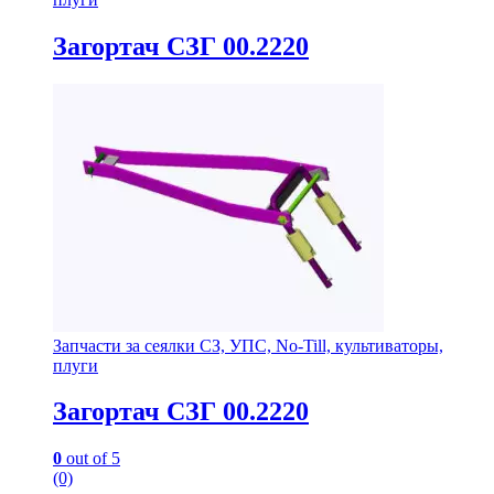
Загортач СЗГ 00.2220
Запчасти за сеялки СЗ, УПС, No-Till, культиваторы,
плуги
Загортач СЗГ 00.2220
0
out of 5
(0)