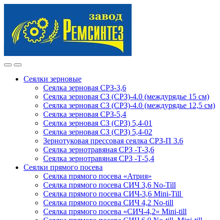
Skip
Skip
to
to
navigation
content
Сеялки зерновые
Сеялка зерновая СРЗ-3,6
Сеялка зерновая СЗ (СРЗ)-4.0 (междурядье 15 см)
Сеялка зерновая СЗ (СРЗ)-4.0 (междурядье 12,5 см)
Сеялка зерновая СРЗ-5,4
Сеялка зерновая СЗ (СРЗ) 5,4-01
Сеялка зерновая СЗ (СРЗ) 5,4-02
Зернотуковая прессовая сеялка СРЗ-П 3.6
Сеялка зернотравяная СРЗ -Т-3,6
Сеялка зернотравяная СРЗ -Т-5,4
Сеялки прямого посева
Сеялка прямого посева «Атрия»
Сеялка прямого посева СИЧ 3,6 No-Till
Сеялка прямого посева СИЧ-3,6 Mini-Till
Сеялка прямого посева СИЧ 4,2 No-till
Сеялка прямого посева «СИЧ-4,2» Mini-till