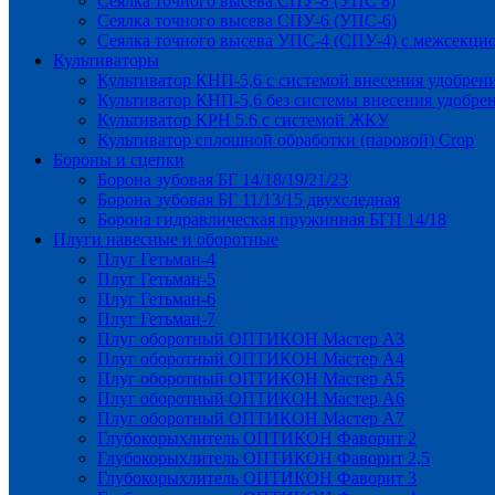
Сеялка точного высева СПУ-8 (УПС 8)
Сеялка точного высева СПУ-6 (УПС-6)
Сеялка точного высева УПС-4 (СПУ-4) с межсекц
Культиваторы
Культиватор КНП-5,6 с системой внесения удобрен
Культиватор КНП-5,6 без системы внесения удобре
Культиватор КРН 5.6 с системой ЖКУ
Культиватор сплошной обработки (паровой) Crop
Бороны и сцепки
Борона зубовая БГ 14/18/19/21/23
Борона зубовая БГ 11/13/15 двухследная
Борона гидравлическая пружинная БГП 14/18
Плуги навесные и оборотные
Плуг Гетьман-4
Плуг Гетьман-5
Плуг Гетьман-6
Плуг Гетьман-7
Плуг оборотный ОПТИКОН Мастер А3
Плуг оборотный ОПТИКОН Мастер А4
Плуг оборотный ОПТИКОН Мастер А5
Плуг оборотный ОПТИКОН Мастер А6
Плуг оборотный ОПТИКОН Мастер А7
Глубокорыхлитель ОПТИКОН Фаворит 2
Глубокорыхлитель ОПТИКОН Фаворит 2,5
Глубокорыхлитель ОПТИКОН Фаворит 3