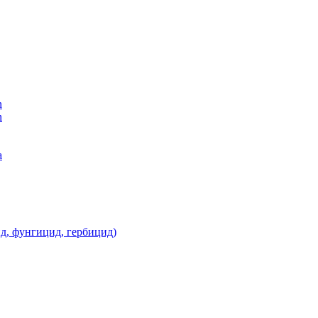
n
n
а
д, фунгицид, гербицид)