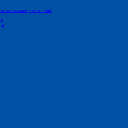
ионным размещением колес
ий
ний