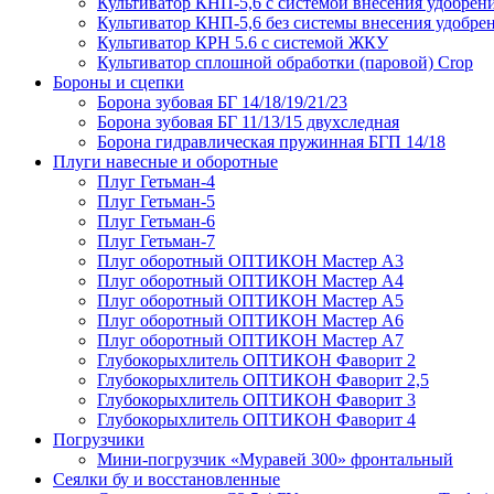
Культиватор КНП-5,6 с системой внесения удобрен
Культиватор КНП-5,6 без системы внесения удобре
Культиватор КРН 5.6 с системой ЖКУ
Культиватор сплошной обработки (паровой) Crop
Бороны и сцепки
Борона зубовая БГ 14/18/19/21/23
Борона зубовая БГ 11/13/15 двухследная
Борона гидравлическая пружинная БГП 14/18
Плуги навесные и оборотные
Плуг Гетьман-4
Плуг Гетьман-5
Плуг Гетьман-6
Плуг Гетьман-7
Плуг оборотный ОПТИКОН Мастер А3
Плуг оборотный ОПТИКОН Мастер А4
Плуг оборотный ОПТИКОН Мастер А5
Плуг оборотный ОПТИКОН Мастер А6
Плуг оборотный ОПТИКОН Мастер А7
Глубокорыхлитель ОПТИКОН Фаворит 2
Глубокорыхлитель ОПТИКОН Фаворит 2,5
Глубокорыхлитель ОПТИКОН Фаворит 3
Глубокорыхлитель ОПТИКОН Фаворит 4
Погрузчики
Мини-погрузчик «Муравей 300» фронтальный
Сеялки бу и восстановленные