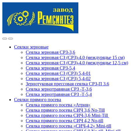
Skip
Skip
to
to
navigation
content
Сеялки зерновые
Сеялка зерновая СРЗ-3,6
Сеялка зерновая СЗ (СРЗ)-4.0 (междурядье 15 см)
Сеялка зерновая СЗ (СРЗ)-4.0 (междурядье 12,5 см)
Сеялка зерновая СРЗ-5,4
Сеялка зерновая СЗ (СРЗ) 5,4-01
Сеялка зерновая СЗ (СРЗ) 5,4-02
Зернотуковая прессовая сеялка СРЗ-П 3.6
Сеялка зернотравяная СРЗ -Т-3,6
Сеялка зернотравяная СРЗ -Т-5,4
Сеялки прямого посева
Сеялка прямого посева «Атрия»
Сеялка прямого посева СИЧ 3,6 No-Till
Сеялка прямого посева СИЧ-3,6 Mini-Till
Сеялка прямого посева СИЧ 4,2 No-till
Сеялка прямого посева «СИЧ-4,2» Mini-till