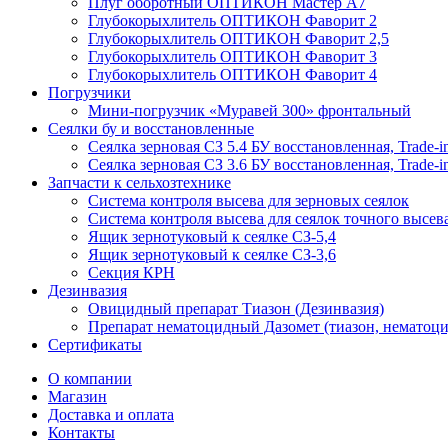
Плуг оборотный ОПТИКОН Мастер А7
Глубокорыхлитель ОПТИКОН Фаворит 2
Глубокорыхлитель ОПТИКОН Фаворит 2,5
Глубокорыхлитель ОПТИКОН Фаворит 3
Глубокорыхлитель ОПТИКОН Фаворит 4
Погрузчики
Мини-погрузчик «Муравей 300» фронтальный
Сеялки бу и восстановленные
Сеялка зерновая СЗ 5.4 БУ восстановленная, Trade-i
Сеялка зерновая СЗ 3.6 БУ восстановленная, Trade-i
Запчасти к сельхозтехнике
Система контроля высева для зерновых сеялок
Система контроля высева для сеялок точного высев
Ящик зернотуковый к сеялке СЗ-5,4
Ящик зернотуковый к сеялке СЗ-3,6
Секция КРН
Дезинвазия
Овицидный препарат Тиазон (Дезинвазия)
Препарат нематоцидный Дазомет (тиазон, нематоци
Сертификаты
О компании
Магазин
Доставка и оплата
Контакты