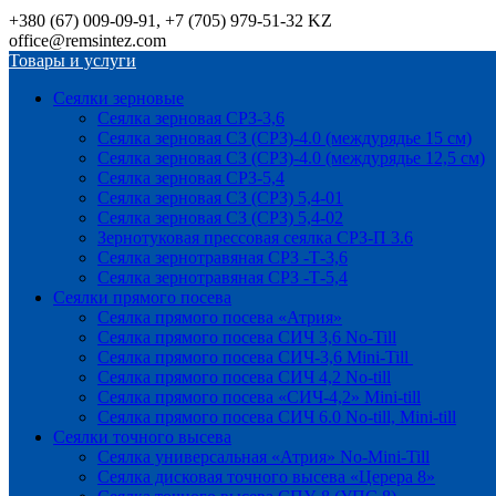
+380 (67) 009-09-91, +7 (705) 979-51-32 KZ
office@remsintez.com
Товары и услуги
Сеялки зерновые
Сеялка зерновая СРЗ-3,6
Сеялка зерновая СЗ (СРЗ)-4.0 (междурядье 15 см)
Сеялка зерновая СЗ (СРЗ)-4.0 (междурядье 12,5 см)
Сеялка зерновая СРЗ-5,4
Сеялка зерновая СЗ (СРЗ) 5,4-01
Сеялка зерновая СЗ (СРЗ) 5,4-02
Зернотуковая прессовая сеялка СРЗ-П 3.6
Сеялка зернотравяная СРЗ -Т-3,6
Сеялка зернотравяная СРЗ -Т-5,4
Сеялки прямого посева
Сеялка прямого посева «Атрия»
Сеялка прямого посева СИЧ 3,6 No-Till
Сеялка прямого посева СИЧ-3,6 Mini-Till
Сеялка прямого посева СИЧ 4,2 No-till
Сеялка прямого посева «СИЧ-4,2» Mini-till
Сеялка прямого посева СИЧ 6.0 No-till, Mini-till
Сеялки точного высева
Сеялка универсальная «Атрия» No-Mini-Till
Сеялка дисковая точного высева «Церера 8»