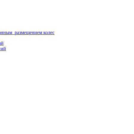
ионным размещением колес
ий
ний