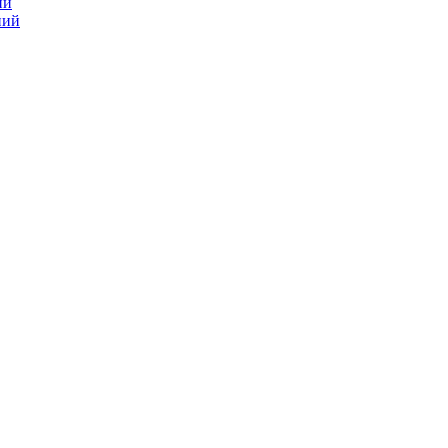
ий
ний