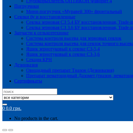
Глубокорыхлитель ОПТИКОН Фаворит 4
Погрузчики
Мини-погрузчик «Муравей 300» фронтальный
Сеялки бу и восстановленные
Сеялка зерновая СЗ 5.4 БУ восстановленная, Trade-i
Сеялка зерновая СЗ 3.6 БУ восстановленная, Trade-i
Запчасти к сельхозтехнике
Система контроля высева для зерновых сеялок
Система контроля высева для сеялок точного высев
Ящик зернотуковый к сеялке СЗ-5,4
Ящик зернотуковый к сеялке СЗ-3,6
Секция КРН
Дезинвазия
Овицидный препарат Тиазон (Дезинвазия)
Препарат нематоцидный Дазомет (тиазон, нематоци
Сертификаты
Search
for:
0
0.0
грн.
No products in the cart.