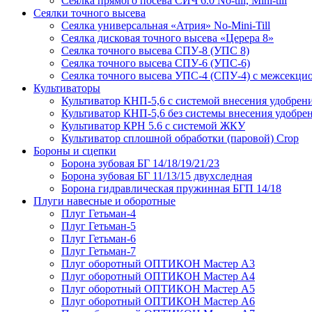
Сеялка прямого посева СИЧ 6.0 No-till, Mini-till
Сеялки точного высева
Сеялка универсальная «Атрия» No-Mini-Till
Сеялка дисковая точного высева «Церера 8»
Сеялка точного высева СПУ-8 (УПС 8)
Сеялка точного высева СПУ-6 (УПС-6)
Сеялка точного высева УПС-4 (СПУ-4) с межсекц
Культиваторы
Культиватор КНП-5,6 с системой внесения удобрен
Культиватор КНП-5,6 без системы внесения удобре
Культиватор КРН 5.6 с системой ЖКУ
Культиватор сплошной обработки (паровой) Crop
Бороны и сцепки
Борона зубовая БГ 14/18/19/21/23
Борона зубовая БГ 11/13/15 двухследная
Борона гидравлическая пружинная БГП 14/18
Плуги навесные и оборотные
Плуг Гетьман-4
Плуг Гетьман-5
Плуг Гетьман-6
Плуг Гетьман-7
Плуг оборотный ОПТИКОН Мастер А3
Плуг оборотный ОПТИКОН Мастер А4
Плуг оборотный ОПТИКОН Мастер А5
Плуг оборотный ОПТИКОН Мастер А6