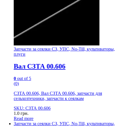
Запчасти за сеялки СЗ, УПС, No-Till, культиваторы,
плуги
Вал СЗТА 00.606
0
out of 5
(0)
СЗТА 00.606, Вал СЗТА 00.606, запчасти для
сельхозтехники, запчасти к сеялкам
SKU: СЗТА 00.606
1.0
грн.
Read more
Запчасти за сеялки СЗ, УПС, No-Till, культиваторы,