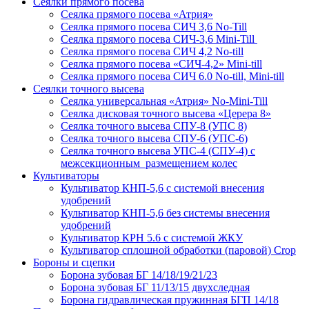
Сеялки прямого посева
Сеялка прямого посева «Атрия»
Сеялка прямого посева СИЧ 3,6 No-Till
Сеялка прямого посева СИЧ-3,6 Mini-Till
Сеялка прямого посева СИЧ 4,2 No-till
Сеялка прямого посева «СИЧ-4,2» Mini-till
Сеялка прямого посева СИЧ 6.0 No-till, Mini-till
Сеялки точного высева
Сеялка универсальная «Атрия» No-Mini-Till
Сеялка дисковая точного высева «Церера 8»
Сеялка точного высева СПУ-8 (УПС 8)
Сеялка точного высева СПУ-6 (УПС-6)
Сеялка точного высева УПС-4 (СПУ-4) с
межсекционным размещением колес
Культиваторы
Культиватор КНП-5,6 с системой внесения
удобрений
Культиватор КНП-5,6 без системы внесения
удобрений
Культиватор КРН 5.6 с системой ЖКУ
Культиватор сплошной обработки (паровой) Crop
Бороны и сцепки
Борона зубовая БГ 14/18/19/21/23
Борона зубовая БГ 11/13/15 двухследная
Борона гидравлическая пружинная БГП 14/18