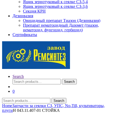
Ящик зернотуковый к сеялке СЗ-5,4
Ящик зернотуковый к сеялке СЗ-3,6
Секция КРН
Дезинвазия
Овицидный препарат Тиазон (Дезинвазия)
Препарат нематоцидный Дазомет (тиазон,
нематоцид, фунгицид, гербицид)
Сертификаты
Search
Search
Search
for:
0
Search
Search
for:
Home
Запчасти за сеялки СЗ, УПС, No-Till, культиваторы,
плуги
Н 043.11.407-01 СТОЙКА