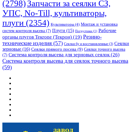
(2798)
Запчасти за сеялки СЗ,
УПС, No-Till, культиваторы,
плуги
(2354)
Монтаж и установка
Культиваторы
(4)
Рабочие
Плуги
(15)
систем контроля высева
(7)
Погрузчики
(1)
Резино-
органы плугов Текrоne (Текрон)
(19)
технические изделия
(57)
Сеялки
Сеялки бу и восстановленные
(3)
зерновые
(16)
Сеялки прямого посева
(9)
Сеялки точного высева
Система контроля высева для зерновых сеялок
(26)
(7)
Система контроля высева для сеялок точного высева
(59)