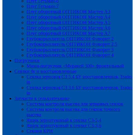
Плуг Гетьман-6
Плуг Гетьман-7
Плуг оборотный ОПТИКОН Мастер А3
Плуг оборотный ОПТИКОН Мастер А4
Плуг оборотный ОПТИКОН Мастер А5
Плуг оборотный ОПТИКОН Мастер А6
Плуг оборотный ОПТИКОН Мастер А7
Глубокорыхлитель ОПТИКОН Фаворит 2
Глубокорыхлитель ОПТИКОН Фаворит 2,5
Глубокорыхлитель ОПТИКОН Фаворит 3
Глубокорыхлитель ОПТИКОН Фаворит 4
Погрузчики
Мини-погрузчик «Муравей 300» фронтальный
Сеялки бу и восстановленные
Сеялка зерновая СЗ 5.4 БУ восстановленная, Trade-
in
Сеялка зерновая СЗ 3.6 БУ восстановленная, Trade-
in
Запчасти к сельхозтехнике
Система контроля высева для зерновых сеялок
Система контроля высева для сеялок точного
высева
Ящик зернотуковый к сеялке СЗ-5,4
Ящик зернотуковый к сеялке СЗ-3,6
Секция КРН