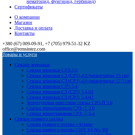
нематоцид, фунгицид, гербицид)
Сертификаты
О компании
Магазин
Доставка и оплата
Контакты
+380 (67) 009-09-91, +7 (705) 979-51-32 KZ
office@remsintez.com
Товары и услуги
Сеялки зерновые
Сеялка зерновая СРЗ-3,6
Сеялка зерновая СЗ (СРЗ)-4.0 (междурядье 15 см)
Сеялка зерновая СЗ (СРЗ)-4.0 (междурядье 12,5 см)
Сеялка зерновая СРЗ-5,4
Сеялка зерновая СЗ (СРЗ) 5,4-01
Сеялка зерновая СЗ (СРЗ) 5,4-02
Зернотуковая прессовая сеялка СРЗ-П 3.6
Сеялка зернотравяная СРЗ -Т-3,6
Сеялка зернотравяная СРЗ -Т-5,4
Сеялки прямого посева
Сеялка прямого посева «Атрия»
Сеялка прямого посева СИЧ 3,6 No-Till