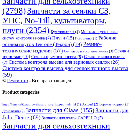
Запчасти для сельхозтехники
(2798)
Запчасти за сеялки СЗ,
УПС, No-Till, культиваторы,
плуги
(2354)
Монтаж и установка
Культиваторы
(4)
Рабочие
Плуги
(15)
систем контроля высева
(7)
Погрузчики
(1)
Резино-
органы плугов Текrоne (Текрон)
(19)
технические изделия
(57)
Сеялки
Сеялки бу и восстановленные
(3)
зерновые
(16)
Сеялки прямого посева
(9)
Сеялки точного высева
Система контроля высева для зерновых сеялок
(26)
(7)
Система контроля высева для сеялок точного высева
(59)
©
Ремсинтез
- Все права защищены
Product categories
Бороны и сцепки
(3)
Акции!
(2)
https://satu.kz/Zapasnye-chasti-dlya-pritsepnoj-tehniki
(1)
Запчасти для Claas
(155)
Запчасти для
Дезинвазия
(2)
John Deere
(69)
Запчасти для жаток CAPELLO
(5)
Запчасти для сельхозтехники