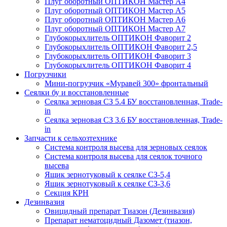
Плуг оборотный ОПТИКОН Мастер А4
Плуг оборотный ОПТИКОН Мастер А5
Плуг оборотный ОПТИКОН Мастер А6
Плуг оборотный ОПТИКОН Мастер А7
Глубокорыхлитель ОПТИКОН Фаворит 2
Глубокорыхлитель ОПТИКОН Фаворит 2,5
Глубокорыхлитель ОПТИКОН Фаворит 3
Глубокорыхлитель ОПТИКОН Фаворит 4
Погрузчики
Мини-погрузчик «Муравей 300» фронтальный
Сеялки бу и восстановленные
Сеялка зерновая СЗ 5.4 БУ восстановленная, Trade-
in
Сеялка зерновая СЗ 3.6 БУ восстановленная, Trade-
in
Запчасти к сельхозтехнике
Система контроля высева для зерновых сеялок
Система контроля высева для сеялок точного
высева
Ящик зернотуковый к сеялке СЗ-5,4
Ящик зернотуковый к сеялке СЗ-3,6
Секция КРН
Дезинвазия
Овицидный препарат Тиазон (Дезинвазия)
Препарат нематоцидный Дазомет (тиазон,