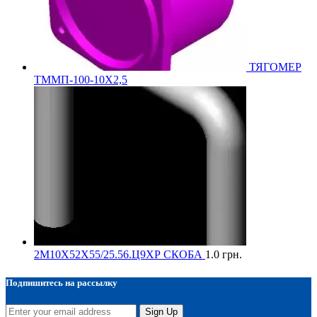
ТЯГОМЕР
ТММП-100-10Х2,5
2М10Х52Х55/25.56.Ц9ХР СКОБА
1.0
грн.
Подпишитесь на рассылку
Sign Up