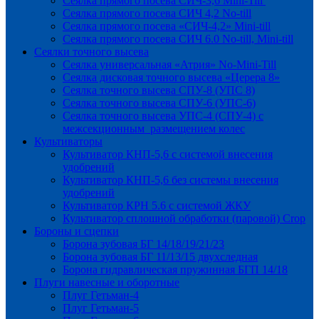
Сеялка прямого посева СИЧ-3,6 Mini-Till
Сеялка прямого посева СИЧ 4,2 No-till
Сеялка прямого посева «СИЧ-4,2» Mini-till
Сеялка прямого посева СИЧ 6.0 No-till, Mini-till
Сеялки точного высева
Сеялка универсальная «Атрия» No-Mini-Till
Сеялка дисковая точного высева «Церера 8»
Сеялка точного высева СПУ-8 (УПС 8)
Сеялка точного высева СПУ-6 (УПС-6)
Сеялка точного высева УПС-4 (СПУ-4) с
межсекционным размещением колес
Культиваторы
Культиватор КНП-5,6 с системой внесения
удобрений
Культиватор КНП-5,6 без системы внесения
удобрений
Культиватор КРН 5.6 с системой ЖКУ
Культиватор сплошной обработки (паровой) Crop
Бороны и сцепки
Борона зубовая БГ 14/18/19/21/23
Борона зубовая БГ 11/13/15 двухследная
Борона гидравлическая пружинная БГП 14/18
Плуги навесные и оборотные
Плуг Гетьман-4
Плуг Гетьман-5