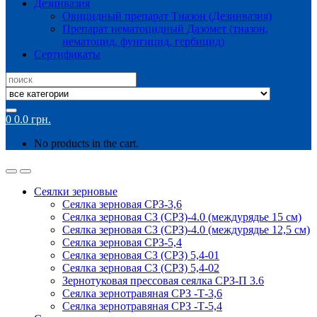
Дезинвазия
Овицидный препарат Тиазон (Дезинвазия)
Препарат нематоцидный Дазомет (тиазон,
нематоцид, фунгицид, гербицид)
Сертификаты
Search
for:
0
0.0
грн.
No products in the cart.
Сеялки зерновые
Сеялка зерновая СРЗ-3,6
Сеялка зерновая СЗ (СРЗ)-4.0 (междурядье 15 см)
Сеялка зерновая СЗ (СРЗ)-4.0 (междурядье 12,5 см)
Сеялка зерновая СРЗ-5,4
Сеялка зерновая СЗ (СРЗ) 5,4-01
Сеялка зерновая СЗ (СРЗ) 5,4-02
Зернотуковая прессовая сеялка СРЗ-П 3.6
Сеялка зернотравяная СРЗ -Т-3,6
Сеялка зернотравяная СРЗ -Т-5,4