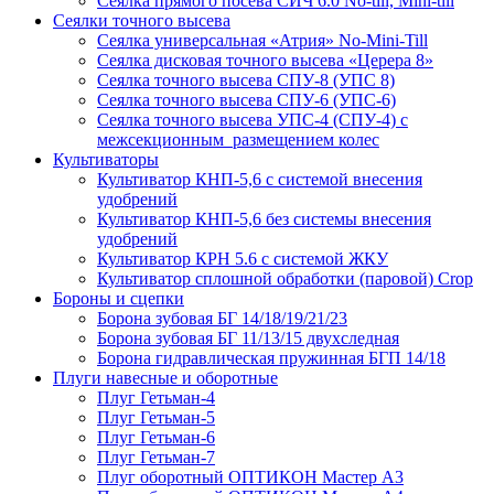
Сеялка прямого посева СИЧ 6.0 No-till, Mini-till
Сеялки точного высева
Сеялка универсальная «Атрия» No-Mini-Till
Сеялка дисковая точного высева «Церера 8»
Сеялка точного высева СПУ-8 (УПС 8)
Сеялка точного высева СПУ-6 (УПС-6)
Сеялка точного высева УПС-4 (СПУ-4) с
межсекционным размещением колес
Культиваторы
Культиватор КНП-5,6 с системой внесения
удобрений
Культиватор КНП-5,6 без системы внесения
удобрений
Культиватор КРН 5.6 с системой ЖКУ
Культиватор сплошной обработки (паровой) Crop
Бороны и сцепки
Борона зубовая БГ 14/18/19/21/23
Борона зубовая БГ 11/13/15 двухследная
Борона гидравлическая пружинная БГП 14/18
Плуги навесные и оборотные
Плуг Гетьман-4
Плуг Гетьман-5
Плуг Гетьман-6
Плуг Гетьман-7
Плуг оборотный ОПТИКОН Мастер А3