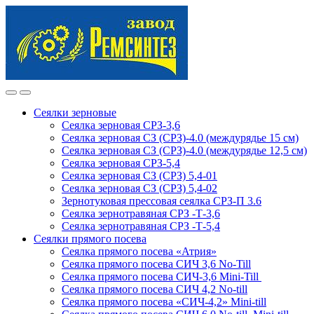
Skip
Skip
to
to
navigation
content
Сеялки зерновые
Сеялка зерновая СРЗ-3,6
Сеялка зерновая СЗ (СРЗ)-4.0 (междурядье 15 см)
Сеялка зерновая СЗ (СРЗ)-4.0 (междурядье 12,5 см)
Сеялка зерновая СРЗ-5,4
Сеялка зерновая СЗ (СРЗ) 5,4-01
Сеялка зерновая СЗ (СРЗ) 5,4-02
Зернотуковая прессовая сеялка СРЗ-П 3.6
Сеялка зернотравяная СРЗ -Т-3,6
Сеялка зернотравяная СРЗ -Т-5,4
Сеялки прямого посева
Сеялка прямого посева «Атрия»
Сеялка прямого посева СИЧ 3,6 No-Till
Сеялка прямого посева СИЧ-3,6 Mini-Till
Сеялка прямого посева СИЧ 4,2 No-till
Сеялка прямого посева «СИЧ-4,2» Mini-till