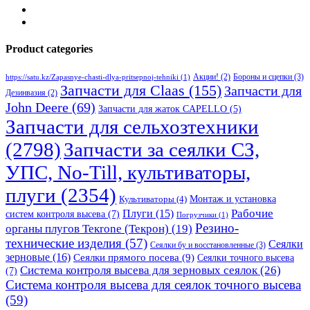
Product categories
Бороны и сцепки
(3)
Акции!
(2)
https://satu.kz/Zapasnye-chasti-dlya-pritsepnoj-tehniki
(1)
Запчасти для Claas
(155)
Запчасти для
Дезинвазия
(2)
John Deere
(69)
Запчасти для жаток CAPELLO
(5)
Запчасти для сельхозтехники
(2798)
Запчасти за сеялки СЗ,
УПС, No-Till, культиваторы,
плуги
(2354)
Монтаж и установка
Культиваторы
(4)
Рабочие
Плуги
(15)
систем контроля высева
(7)
Погрузчики
(1)
Резино-
органы плугов Текrоne (Текрон)
(19)
технические изделия
(57)
Сеялки
Сеялки бу и восстановленные
(3)
зерновые
(16)
Сеялки прямого посева
(9)
Сеялки точного высева
Система контроля высева для зерновых сеялок
(26)
(7)
Система контроля высева для сеялок точного высева
(59)