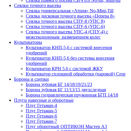
Сеялка прямого посева СИЧ 6.0 No-till, Mini-till
Сеялки точного высева
Сеялка универсальная «Атрия» No-Mini-Till
Сеялка дисковая точного высева «Церера 8»
Сеялка точного высева СПУ-8 (УПС 8)
Сеялка точного высева СПУ-6 (УПС-6)
Сеялка точного высева УПС-4 (СПУ-4) с
межсекционным размещением колес
Культиваторы
Культиватор КНП-5,6 с системой внесения
удобрений
Культиватор КНП-5,6 без системы внесения
удобрений
Культиватор КРН 5.6 с системой ЖКУ
Культиватор сплошной обработки (паровой) Crop
Бороны и сцепки
Борона зубовая БГ 14/18/19/21/23
Борона зубовая БГ 11/13/15 двухследная
Борона гидравлическая пружинная БГП 14/18
Плуги навесные и оборотные
Плуг Гетьман-4
Плуг Гетьман-5
Плуг Гетьман-6
Плуг Гетьман-7
Плуг оборотный ОПТИКОН Мастер А3