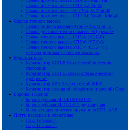
Сеялка прямого посева СИЧ-3,6 Mini-Till
Сеялка прямого посева СИЧ 4,2 No-till
Сеялка прямого посева «СИЧ-4,2» Mini-till
Сеялка прямого посева СИЧ 6.0 No-till, Mini-till
Сеялки точного высева
Сеялка универсальная «Атрия» No-Mini-Till
Сеялка дисковая точного высева «Церера 8»
Сеялка точного высева СПУ-8 (УПС 8)
Сеялка точного высева СПУ-6 (УПС-6)
Сеялка точного высева УПС-4 (СПУ-4) с
межсекционным размещением колес
Культиваторы
Культиватор КНП-5,6 с системой внесения
удобрений
Культиватор КНП-5,6 без системы внесения
удобрений
Культиватор КРН 5.6 с системой ЖКУ
Культиватор сплошной обработки (паровой) Crop
Бороны и сцепки
Борона зубовая БГ 14/18/19/21/23
Борона зубовая БГ 11/13/15 двухследная
Борона гидравлическая пружинная БГП 14/18
Плуги навесные и оборотные
Плуг Гетьман-4
Плуг Гетьман-5