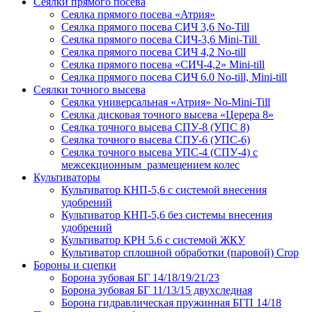
Сеялки прямого посева
Сеялка прямого посева «Атрия»
Сеялка прямого посева СИЧ 3,6 No-Till
Сеялка прямого посева СИЧ-3,6 Mini-Till
Сеялка прямого посева СИЧ 4,2 No-till
Сеялка прямого посева «СИЧ-4,2» Mini-till
Сеялка прямого посева СИЧ 6.0 No-till, Mini-till
Сеялки точного высева
Сеялка универсальная «Атрия» No-Mini-Till
Сеялка дисковая точного высева «Церера 8»
Сеялка точного высева СПУ-8 (УПС 8)
Сеялка точного высева СПУ-6 (УПС-6)
Сеялка точного высева УПС-4 (СПУ-4) с
межсекционным размещением колес
Культиваторы
Культиватор КНП-5,6 с системой внесения
удобрений
Культиватор КНП-5,6 без системы внесения
удобрений
Культиватор КРН 5.6 с системой ЖКУ
Культиватор сплошной обработки (паровой) Crop
Бороны и сцепки
Борона зубовая БГ 14/18/19/21/23
Борона зубовая БГ 11/13/15 двухследная
Борона гидравлическая пружинная БГП 14/18