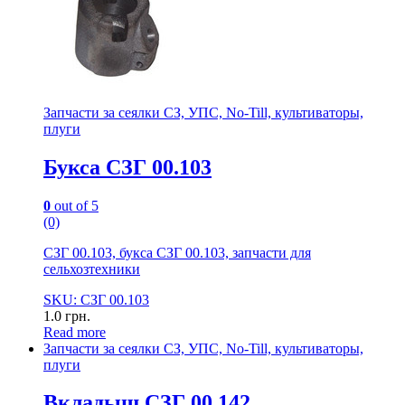
Запчасти за сеялки СЗ, УПС, No-Till, культиваторы,
плуги
Букса СЗГ 00.103
0
out of 5
(0)
СЗГ 00.103, букса СЗГ 00.103, запчасти для
сельхозтехники
SKU: СЗГ 00.103
1.0
грн.
Read more
Запчасти за сеялки СЗ, УПС, No-Till, культиваторы,
плуги
Вкладыш СЗГ 00.142