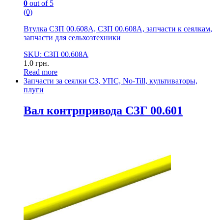
0
out of 5
(0)
Втулка СЗП 00.608А, СЗП 00.608А, запчасти к сеялкам,
запчасти для сельхозтехники
SKU: СЗП 00.608А
1.0
грн.
Read more
Запчасти за сеялки СЗ, УПС, No-Till, культиваторы,
плуги
Вал контрпривода СЗГ 00.601