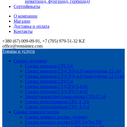
нематоцид, фунгицид, гербицид)
Сертификаты
О компании
Магазин
Доставка и оплата
Контакты
+380 (67) 009-09-91, +7 (705) 979-51-32 KZ
office@remsintez.com
Товары и услуги
Сеялки зерновые
Сеялка зерновая СРЗ-3,6
Сеялка зерновая СЗ (СРЗ)-4.0 (междурядье 15 см)
Сеялка зерновая СЗ (СРЗ)-4.0 (междурядье 12,5 см)
Сеялка зерновая СРЗ-5,4
Сеялка зерновая СЗ (СРЗ) 5,4-01
Сеялка зерновая СЗ (СРЗ) 5,4-02
Зернотуковая прессовая сеялка СРЗ-П 3.6
Сеялка зернотравяная СРЗ -Т-3,6
Сеялка зернотравяная СРЗ -Т-5,4
Сеялки прямого посева
Сеялка прямого посева «Атрия»
Сеялка прямого посева СИЧ 3,6 No-Till