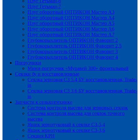
Плуг Гетьман-6
Плуг Гетьман-7
Плуг оборотный ОПТИКОН Мастер А3
Плуг оборотный ОПТИКОН Мастер А4
Плуг оборотный ОПТИКОН Мастер А5
Плуг оборотный ОПТИКОН Мастер А6
Плуг оборотный ОПТИКОН Мастер А7
Глубокорыхлитель ОПТИКОН Фаворит 2
Глубокорыхлитель ОПТИКОН Фаворит 2,5
Глубокорыхлитель ОПТИКОН Фаворит 3
Глубокорыхлитель ОПТИКОН Фаворит 4
Погрузчики
Мини-погрузчик «Муравей 300» фронтальный
Сеялки бу и восстановленные
Сеялка зерновая СЗ 5.4 БУ восстановленная, Trade-
in
Сеялка зерновая СЗ 3.6 БУ восстановленная, Trade-
in
Запчасти к сельхозтехнике
Система контроля высева для зерновых сеялок
Система контроля высева для сеялок точного
высева
Ящик зернотуковый к сеялке СЗ-5,4
Ящик зернотуковый к сеялке СЗ-3,6
Секция КРН