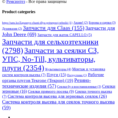
©
Ремсинтез
- Все права защищены
Product categories
Бороны и сцепки
(3)
Акции!
(2)
https://satu.kz/Zapasnye-chasti-dlya-pritsepnoj-tehniki
(1)
Запчасти для Claas
(155)
Запчасти для
Дезинвазия
(2)
John Deere
(69)
Запчасти для жаток CAPELLO
(5)
Запчасти для сельхозтехники
(2798)
Запчасти за сеялки СЗ,
УПС, No-Till, культиваторы,
плуги
(2354)
Монтаж и установка
Культиваторы
(4)
Рабочие
Плуги
(15)
систем контроля высева
(7)
Погрузчики
(1)
Резино-
органы плугов Текrоne (Текрон)
(19)
технические изделия
(57)
Сеялки
Сеялки бу и восстановленные
(3)
зерновые
(16)
Сеялки прямого посева
(9)
Сеялки точного высева
Система контроля высева для зерновых сеялок
(26)
(7)
Система контроля высева для сеялок точного высева
(59)