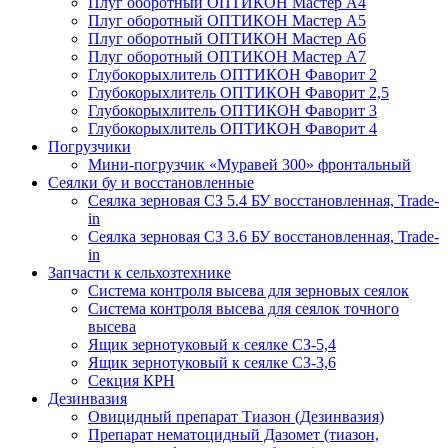
Плуг оборотный ОПТИКОН Мастер А4
Плуг оборотный ОПТИКОН Мастер А5
Плуг оборотный ОПТИКОН Мастер А6
Плуг оборотный ОПТИКОН Мастер А7
Глубокорыхлитель ОПТИКОН Фаворит 2
Глубокорыхлитель ОПТИКОН Фаворит 2,5
Глубокорыхлитель ОПТИКОН Фаворит 3
Глубокорыхлитель ОПТИКОН Фаворит 4
Погрузчики
Мини-погрузчик «Муравей 300» фронтальный
Сеялки бу и восстановленные
Сеялка зерновая СЗ 5.4 БУ восстановленная, Trade-
in
Сеялка зерновая СЗ 3.6 БУ восстановленная, Trade-
in
Запчасти к сельхозтехнике
Система контроля высева для зерновых сеялок
Система контроля высева для сеялок точного
высева
Ящик зернотуковый к сеялке СЗ-5,4
Ящик зернотуковый к сеялке СЗ-3,6
Секция КРН
Дезинвазия
Овицидный препарат Тиазон (Дезинвазия)
Препарат нематоцидный Дазомет (тиазон,