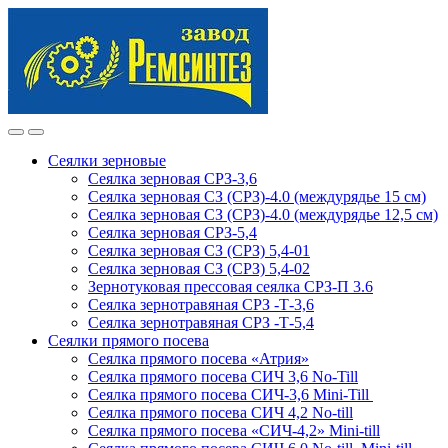
Skip
Skip
to
to
navigation
content
Сеялки зерновые
Сеялка зерновая СРЗ-3,6
Сеялка зерновая СЗ (СРЗ)-4.0 (междурядье 15 см)
Сеялка зерновая СЗ (СРЗ)-4.0 (междурядье 12,5 см)
Сеялка зерновая СРЗ-5,4
Сеялка зерновая СЗ (СРЗ) 5,4-01
Сеялка зерновая СЗ (СРЗ) 5,4-02
Зернотуковая прессовая сеялка СРЗ-П 3.6
Сеялка зернотравяная СРЗ -Т-3,6
Сеялка зернотравяная СРЗ -Т-5,4
Сеялки прямого посева
Сеялка прямого посева «Атрия»
Сеялка прямого посева СИЧ 3,6 No-Till
Сеялка прямого посева СИЧ-3,6 Mini-Till
Сеялка прямого посева СИЧ 4,2 No-till
Сеялка прямого посева «СИЧ-4,2» Mini-till