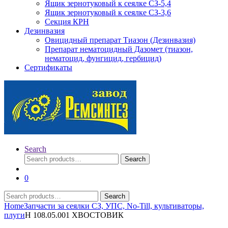
Ящик зернотуковый к сеялке СЗ-5,4
Ящик зернотуковый к сеялке СЗ-3,6
Секция КРН
Дезинвазия
Овицидный препарат Тиазон (Дезинвазия)
Препарат нематоцидный Дазомет (тиазон,
нематоцид, фунгицид, гербицид)
Сертификаты
Search
Search
Search
for:
0
Search
Search
for:
Home
Запчасти за сеялки СЗ, УПС, No-Till, культиваторы,
плуги
Н 108.05.001 ХВОСТОВИК