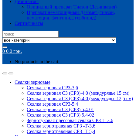
Дезинвазия
Овицидный препарат Тиазон (Дезинвазия)
Препарат нематоцидный Дазомет (тиазон,
нематоцид, фунгицид, гербицид)
Сертификаты
Search
for:
0
0.0
грн.
No products in the cart.
Сеялки зерновые
Сеялка зерновая СРЗ-3,6
Сеялка зерновая СЗ (СРЗ)-4.0 (междурядье 15 см)
Сеялка зерновая СЗ (СРЗ)-4.0 (междурядье 12,5 см)
Сеялка зерновая СРЗ-5,4
Сеялка зерновая СЗ (СРЗ) 5,4-01
Сеялка зерновая СЗ (СРЗ) 5,4-02
Зернотуковая прессовая сеялка СРЗ-П 3.6
Сеялка зернотравяная СРЗ -Т-3,6
Сеялка зернотравяная СРЗ -Т-5,4