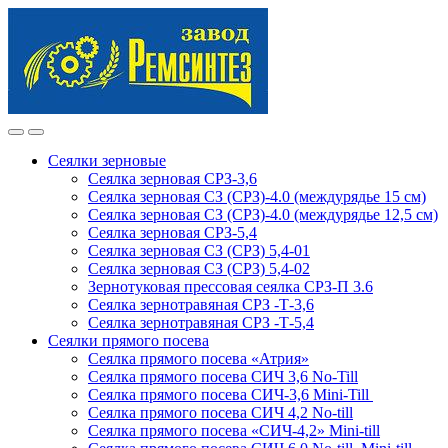
Skip
Skip
to
to
navigation
content
Сеялки зерновые
Сеялка зерновая СРЗ-3,6
Сеялка зерновая СЗ (СРЗ)-4.0 (междурядье 15 см)
Сеялка зерновая СЗ (СРЗ)-4.0 (междурядье 12,5 см)
Сеялка зерновая СРЗ-5,4
Сеялка зерновая СЗ (СРЗ) 5,4-01
Сеялка зерновая СЗ (СРЗ) 5,4-02
Зернотуковая прессовая сеялка СРЗ-П 3.6
Сеялка зернотравяная СРЗ -Т-3,6
Сеялка зернотравяная СРЗ -Т-5,4
Сеялки прямого посева
Сеялка прямого посева «Атрия»
Сеялка прямого посева СИЧ 3,6 No-Till
Сеялка прямого посева СИЧ-3,6 Mini-Till
Сеялка прямого посева СИЧ 4,2 No-till
Сеялка прямого посева «СИЧ-4,2» Mini-till