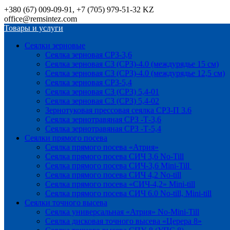
+380 (67) 009-09-91, +7 (705) 979-51-32 KZ
office@remsintez.com
Товары и услуги
Сеялки зерновые
Сеялка зерновая СРЗ-3,6
Сеялка зерновая СЗ (СРЗ)-4.0 (междурядье 15 см)
Сеялка зерновая СЗ (СРЗ)-4.0 (междурядье 12,5 см)
Сеялка зерновая СРЗ-5,4
Сеялка зерновая СЗ (СРЗ) 5,4-01
Сеялка зерновая СЗ (СРЗ) 5,4-02
Зернотуковая прессовая сеялка СРЗ-П 3.6
Сеялка зернотравяная СРЗ -Т-3,6
Сеялка зернотравяная СРЗ -Т-5,4
Сеялки прямого посева
Сеялка прямого посева «Атрия»
Сеялка прямого посева СИЧ 3,6 No-Till
Сеялка прямого посева СИЧ-3,6 Mini-Till
Сеялка прямого посева СИЧ 4,2 No-till
Сеялка прямого посева «СИЧ-4,2» Mini-till
Сеялка прямого посева СИЧ 6.0 No-till, Mini-till
Сеялки точного высева
Сеялка универсальная «Атрия» No-Mini-Till
Сеялка дисковая точного высева «Церера 8»