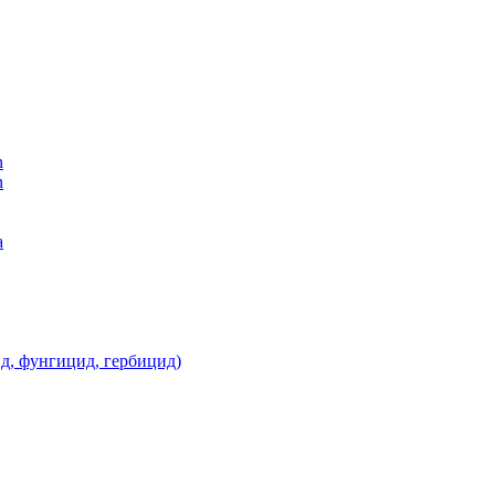
n
n
а
д, фунгицид, гербицид)