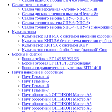
Сеялка прямого посева СИЧ 6.0 No-till, Mini-till
Сеялки точного высева
Сеялка универсальная «Атрия» No-Mini-Till
Сеялка дисковая точного высева «Церера 8»
Сеялка точного высева СПУ-8 (УПС 8)
Сеялка точного высева СПУ-6 (УПС-6)
Сеялка точного высева УПС-4 (СПУ-4) с межсекц
Культиваторы
Культиватор КНП-5,6 с системой внесения удобрен
Культиватор КНП-5,6 без системы внесения удобре
Культиватор КРН 5.6 с системой ЖКУ
Культиватор сплошной обработки (паровой) Crop
Бороны и сцепки
Борона зубовая БГ 14/18/19/21/23
Борона зубовая БГ 11/13/15 двухследная
Борона гидравлическая пружинная БГП 14/18
Плуги навесные и оборотные
Плуг Гетьман-4
Плуг Гетьман-5
Плуг Гетьман-6
Плуг Гетьман-7
Плуг оборотный ОПТИКОН Мастер А3
Плуг оборотный ОПТИКОН Мастер А4
Плуг оборотный ОПТИКОН Мастер А5
Плуг оборотный ОПТИКОН Мастер А6