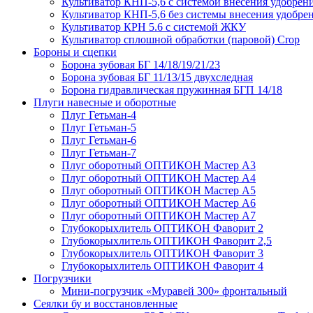
Культиватор КНП-5,6 с системой внесения удобрен
Культиватор КНП-5,6 без системы внесения удобре
Культиватор КРН 5.6 с системой ЖКУ
Культиватор сплошной обработки (паровой) Crop
Бороны и сцепки
Борона зубовая БГ 14/18/19/21/23
Борона зубовая БГ 11/13/15 двухследная
Борона гидравлическая пружинная БГП 14/18
Плуги навесные и оборотные
Плуг Гетьман-4
Плуг Гетьман-5
Плуг Гетьман-6
Плуг Гетьман-7
Плуг оборотный ОПТИКОН Мастер А3
Плуг оборотный ОПТИКОН Мастер А4
Плуг оборотный ОПТИКОН Мастер А5
Плуг оборотный ОПТИКОН Мастер А6
Плуг оборотный ОПТИКОН Мастер А7
Глубокорыхлитель ОПТИКОН Фаворит 2
Глубокорыхлитель ОПТИКОН Фаворит 2,5
Глубокорыхлитель ОПТИКОН Фаворит 3
Глубокорыхлитель ОПТИКОН Фаворит 4
Погрузчики
Мини-погрузчик «Муравей 300» фронтальный
Сеялки бу и восстановленные