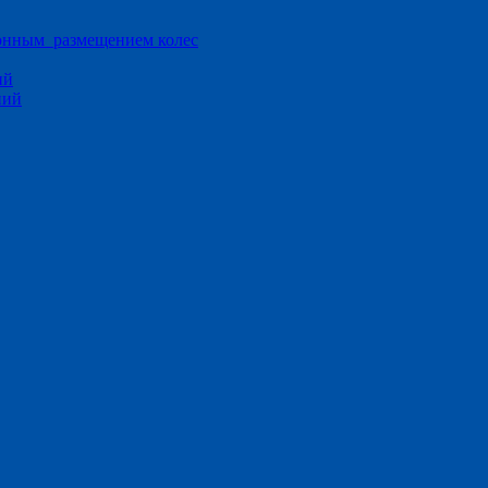
ионным размещением колес
ий
ний