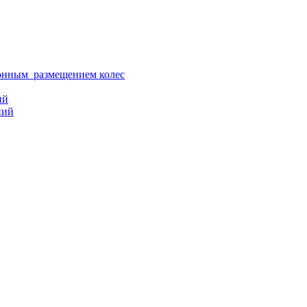
ионным размещением колес
ий
ний