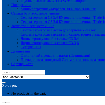
Глубокорыхлитель ОПТИКОН Фаворит 4
Погрузчики
Мини-погрузчик «Муравей 300» фронтальный
Сеялки бу и восстановленные
Сеялка зерновая СЗ 5.4 БУ восстановленная, Trade-i
Сеялка зерновая СЗ 3.6 БУ восстановленная, Trade-i
Запчасти к сельхозтехнике
Система контроля высева для зерновых сеялок
Система контроля высева для сеялок точного высев
Ящик зернотуковый к сеялке СЗ-5,4
Ящик зернотуковый к сеялке СЗ-3,6
Секция КРН
Дезинвазия
Овицидный препарат Тиазон (Дезинвазия)
Препарат нематоцидный Дазомет (тиазон, нематоци
Сертификаты
Search
for:
0
0.0
грн.
No products in the cart.