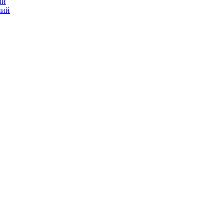
ий
ний