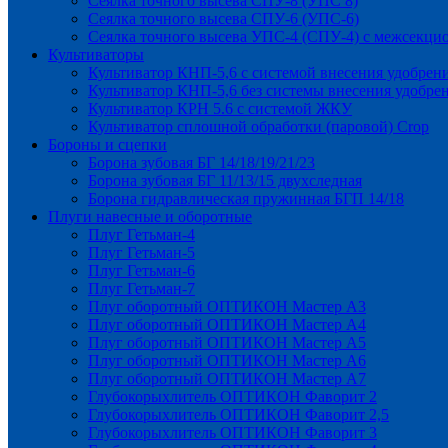
Сеялка точного высева СПУ-8 (УПС 8)
Сеялка точного высева СПУ-6 (УПС-6)
Сеялка точного высева УПС-4 (СПУ-4) с межсекц
Культиваторы
Культиватор КНП-5,6 с системой внесения удобрен
Культиватор КНП-5,6 без системы внесения удобре
Культиватор КРН 5.6 с системой ЖКУ
Культиватор сплошной обработки (паровой) Crop
Бороны и сцепки
Борона зубовая БГ 14/18/19/21/23
Борона зубовая БГ 11/13/15 двухследная
Борона гидравлическая пружинная БГП 14/18
Плуги навесные и оборотные
Плуг Гетьман-4
Плуг Гетьман-5
Плуг Гетьман-6
Плуг Гетьман-7
Плуг оборотный ОПТИКОН Мастер А3
Плуг оборотный ОПТИКОН Мастер А4
Плуг оборотный ОПТИКОН Мастер А5
Плуг оборотный ОПТИКОН Мастер А6
Плуг оборотный ОПТИКОН Мастер А7
Глубокорыхлитель ОПТИКОН Фаворит 2
Глубокорыхлитель ОПТИКОН Фаворит 2,5
Глубокорыхлитель ОПТИКОН Фаворит 3