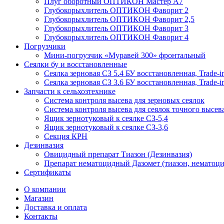
Плуг оборотный ОПТИКОН Мастер А7
Глубокорыхлитель ОПТИКОН Фаворит 2
Глубокорыхлитель ОПТИКОН Фаворит 2,5
Глубокорыхлитель ОПТИКОН Фаворит 3
Глубокорыхлитель ОПТИКОН Фаворит 4
Погрузчики
Мини-погрузчик «Муравей 300» фронтальный
Сеялки бу и восстановленные
Сеялка зерновая СЗ 5.4 БУ восстановленная, Trade-i
Сеялка зерновая СЗ 3.6 БУ восстановленная, Trade-i
Запчасти к сельхозтехнике
Система контроля высева для зерновых сеялок
Система контроля высева для сеялок точного высев
Ящик зернотуковый к сеялке СЗ-5,4
Ящик зернотуковый к сеялке СЗ-3,6
Секция КРН
Дезинвазия
Овицидный препарат Тиазон (Дезинвазия)
Препарат нематоцидный Дазомет (тиазон, нематоци
Сертификаты
О компании
Магазин
Доставка и оплата
Контакты