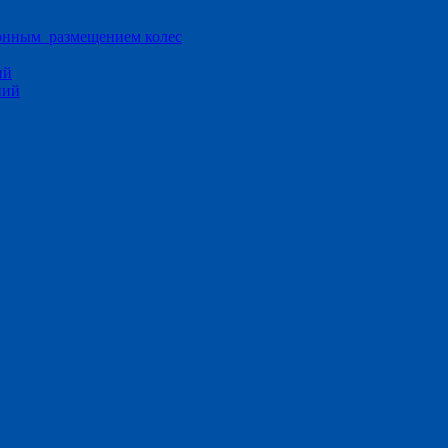
ионным размещением колес
ий
ний