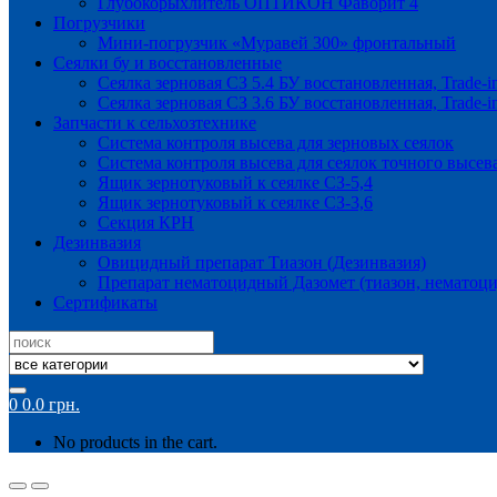
Глубокорыхлитель ОПТИКОН Фаворит 4
Погрузчики
Мини-погрузчик «Муравей 300» фронтальный
Сеялки бу и восстановленные
Сеялка зерновая СЗ 5.4 БУ восстановленная, Trade-i
Сеялка зерновая СЗ 3.6 БУ восстановленная, Trade-i
Запчасти к сельхозтехнике
Система контроля высева для зерновых сеялок
Система контроля высева для сеялок точного высев
Ящик зернотуковый к сеялке СЗ-5,4
Ящик зернотуковый к сеялке СЗ-3,6
Секция КРН
Дезинвазия
Овицидный препарат Тиазон (Дезинвазия)
Препарат нематоцидный Дазомет (тиазон, нематоци
Сертификаты
Search
for:
0
0.0
грн.
No products in the cart.