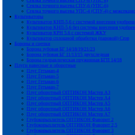
Сеялка точного высева СПУ-8 (УПС 8)
Сеялка точного высева СПУ-6 (УПС-6)
Сеялка точного высева УПС-4 (СПУ-4) с межсекц
Культиваторы
Культиватор КНП-5,6 с системой внесения удобрен
Культиватор КНП-5,6 без системы внесения удобре
Культиватор КРН 5.6 с системой ЖКУ
Культиватор сплошной обработки (паровой) Crop
Бороны и сцепки
Борона зубовая БГ 14/18/19/21/23
Борона зубовая БГ 11/13/15 двухследная
Борона гидравлическая пружинная БГП 14/18
Плуги навесные и оборотные
Плуг Гетьман-4
Плуг Гетьман-5
Плуг Гетьман-6
Плуг Гетьман-7
Плуг оборотный ОПТИКОН Мастер А3
Плуг оборотный ОПТИКОН Мастер А4
Плуг оборотный ОПТИКОН Мастер А5
Плуг оборотный ОПТИКОН Мастер А6
Плуг оборотный ОПТИКОН Мастер А7
Глубокорыхлитель ОПТИКОН Фаворит 2
Глубокорыхлитель ОПТИКОН Фаворит 2,5
Глубокорыхлитель ОПТИКОН Фаворит 3