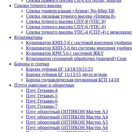
Сеялка прямого посева СИЧ 6.0 No-till, Mini-till
Сеялки точного высева
Сеялка универсальная «Атрия» No-Mini-Till
Сеялка дисковая точного высева «Церера 8»
Сеялка точного высева СПУ-8 (УПС 8)
Сеялка точного высева СПУ-6 (УПС-6)
Сеялка точного высева УПС-4 (СПУ-4) с межсекц
Культиваторы
Культиватор КНП-5,6 с системой внесения удобрен
Культиватор КНП-5,6 без системы внесения удобре
Культиватор КРН 5.6 с системой ЖКУ
Культиватор сплошной обработки (паровой) Crop
Бороны и сцепки
Борона зубовая БГ 14/18/19/21/23
Борона зубовая БГ 11/13/15 двухследная
Борона гидравлическая пружинная БГП 14/18
Плуги навесные и оборотные
Плуг Гетьман-4
Плуг Гетьман-5
Плуг Гетьман-6
Плуг Гетьман-7
Плуг оборотный ОПТИКОН Мастер А3
Плуг оборотный ОПТИКОН Мастер А4
Плуг оборотный ОПТИКОН Мастер А5
Плуг оборотный ОПТИКОН Мастер А6