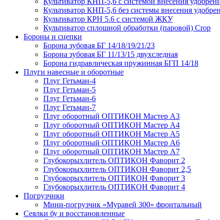
Культиватор КНП-5,6 с системой внесения удобрен
Культиватор КНП-5,6 без системы внесения удобре
Культиватор КРН 5.6 с системой ЖКУ
Культиватор сплошной обработки (паровой) Crop
Бороны и сцепки
Борона зубовая БГ 14/18/19/21/23
Борона зубовая БГ 11/13/15 двухследная
Борона гидравлическая пружинная БГП 14/18
Плуги навесные и оборотные
Плуг Гетьман-4
Плуг Гетьман-5
Плуг Гетьман-6
Плуг Гетьман-7
Плуг оборотный ОПТИКОН Мастер А3
Плуг оборотный ОПТИКОН Мастер А4
Плуг оборотный ОПТИКОН Мастер А5
Плуг оборотный ОПТИКОН Мастер А6
Плуг оборотный ОПТИКОН Мастер А7
Глубокорыхлитель ОПТИКОН Фаворит 2
Глубокорыхлитель ОПТИКОН Фаворит 2,5
Глубокорыхлитель ОПТИКОН Фаворит 3
Глубокорыхлитель ОПТИКОН Фаворит 4
Погрузчики
Мини-погрузчик «Муравей 300» фронтальный
Сеялки бу и восстановленные