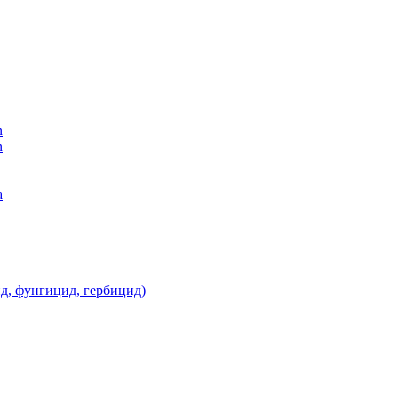
n
n
а
д, фунгицид, гербицид)