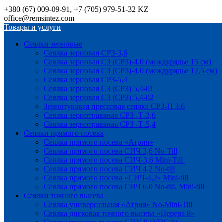
+380 (67) 009-09-91, +7 (705) 979-51-32 KZ
office@remsintez.com
Товары и услуги
Сеялки зерновые
Сеялка зерновая СРЗ-3,6
Сеялка зерновая СЗ (СРЗ)-4.0 (междурядье 15 см)
Сеялка зерновая СЗ (СРЗ)-4.0 (междурядье 12,5 см)
Сеялка зерновая СРЗ-5,4
Сеялка зерновая СЗ (СРЗ) 5,4-01
Сеялка зерновая СЗ (СРЗ) 5,4-02
Зернотуковая прессовая сеялка СРЗ-П 3.6
Сеялка зернотравяная СРЗ -Т-3,6
Сеялка зернотравяная СРЗ -Т-5,4
Сеялки прямого посева
Сеялка прямого посева «Атрия»
Сеялка прямого посева СИЧ 3,6 No-Till
Сеялка прямого посева СИЧ-3,6 Mini-Till
Сеялка прямого посева СИЧ 4,2 No-till
Сеялка прямого посева «СИЧ-4,2» Mini-till
Сеялка прямого посева СИЧ 6.0 No-till, Mini-till
Сеялки точного высева
Сеялка универсальная «Атрия» No-Mini-Till
Сеялка дисковая точного высева «Церера 8»