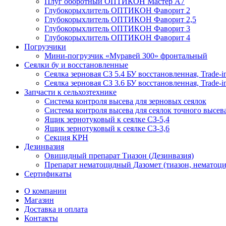
Плуг оборотный ОПТИКОН Мастер А7
Глубокорыхлитель ОПТИКОН Фаворит 2
Глубокорыхлитель ОПТИКОН Фаворит 2,5
Глубокорыхлитель ОПТИКОН Фаворит 3
Глубокорыхлитель ОПТИКОН Фаворит 4
Погрузчики
Мини-погрузчик «Муравей 300» фронтальный
Сеялки бу и восстановленные
Сеялка зерновая СЗ 5.4 БУ восстановленная, Trade-i
Сеялка зерновая СЗ 3.6 БУ восстановленная, Trade-i
Запчасти к сельхозтехнике
Система контроля высева для зерновых сеялок
Система контроля высева для сеялок точного высев
Ящик зернотуковый к сеялке СЗ-5,4
Ящик зернотуковый к сеялке СЗ-3,6
Секция КРН
Дезинвазия
Овицидный препарат Тиазон (Дезинвазия)
Препарат нематоцидный Дазомет (тиазон, нематоци
Сертификаты
О компании
Магазин
Доставка и оплата
Контакты