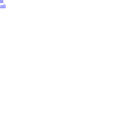
ий
ний