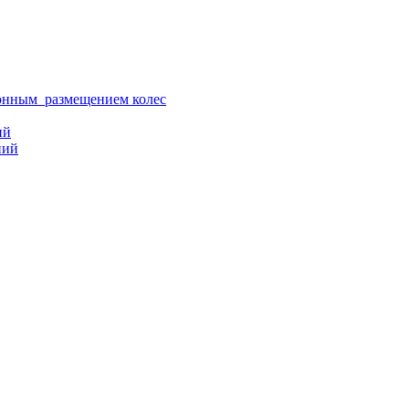
ионным размещением колес
ий
ний