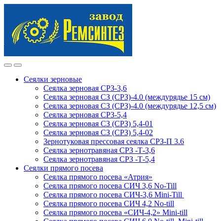
Skip
Skip
to
to
navigation
content
Сеялки зерновые
Сеялка зерновая СРЗ-3,6
Сеялка зерновая СЗ (СРЗ)-4.0 (междурядье 15 см)
Сеялка зерновая СЗ (СРЗ)-4.0 (междурядье 12,5 см)
Сеялка зерновая СРЗ-5,4
Сеялка зерновая СЗ (СРЗ) 5,4-01
Сеялка зерновая СЗ (СРЗ) 5,4-02
Зернотуковая прессовая сеялка СРЗ-П 3.6
Сеялка зернотравяная СРЗ -Т-3,6
Сеялка зернотравяная СРЗ -Т-5,4
Сеялки прямого посева
Сеялка прямого посева «Атрия»
Сеялка прямого посева СИЧ 3,6 No-Till
Сеялка прямого посева СИЧ-3,6 Mini-Till
Сеялка прямого посева СИЧ 4,2 No-till
Сеялка прямого посева «СИЧ-4,2» Mini-till