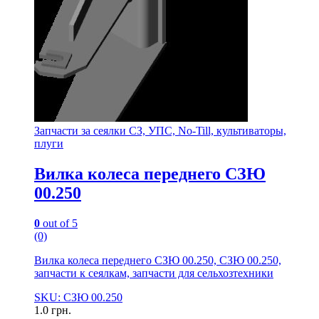
Запчасти за сеялки СЗ, УПС, No-Till, культиваторы,
плуги
Вилка колеса переднего СЗЮ
00.250
0
out of 5
(0)
Вилка колеса переднего СЗЮ 00.250, СЗЮ 00.250,
запчасти к сеялкам, запчасти для сельхозтехники
SKU: СЗЮ 00.250
1.0
грн.