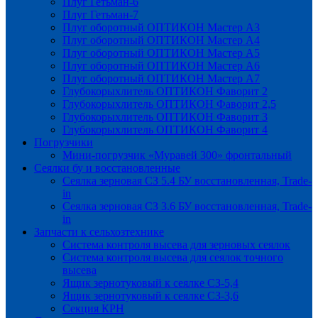
Плуг Гетьман-6
Плуг Гетьман-7
Плуг оборотный ОПТИКОН Мастер А3
Плуг оборотный ОПТИКОН Мастер А4
Плуг оборотный ОПТИКОН Мастер А5
Плуг оборотный ОПТИКОН Мастер А6
Плуг оборотный ОПТИКОН Мастер А7
Глубокорыхлитель ОПТИКОН Фаворит 2
Глубокорыхлитель ОПТИКОН Фаворит 2,5
Глубокорыхлитель ОПТИКОН Фаворит 3
Глубокорыхлитель ОПТИКОН Фаворит 4
Погрузчики
Мини-погрузчик «Муравей 300» фронтальный
Сеялки бу и восстановленные
Сеялка зерновая СЗ 5.4 БУ восстановленная, Trade-
in
Сеялка зерновая СЗ 3.6 БУ восстановленная, Trade-
in
Запчасти к сельхозтехнике
Система контроля высева для зерновых сеялок
Система контроля высева для сеялок точного
высева
Ящик зернотуковый к сеялке СЗ-5,4
Ящик зернотуковый к сеялке СЗ-3,6
Секция КРН