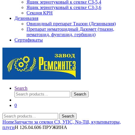
Ящик зернотуковый к сеялке СЗ-5,4
Ящик зернотуковый к сеялке СЗ-3,6
Секция КРН
Дезинвазия
Овицидный препарат Тиазон (Дезинвазия)
Препарат нематоцидный Дазомет (тиазон,
нематоцид, фунгицид, гербицид)
Сертификаты
Search
Search
Search
for:
0
Search
Search
for:
Home
Запчасти за сеялки СЗ, УПС, No-Till, культиваторы,
плуги
Н 126.04.606 ПРУЖИНА