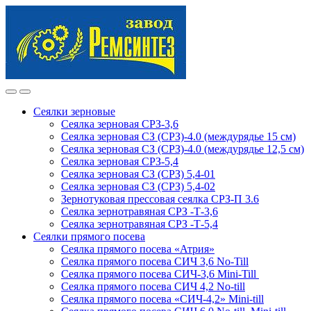
Skip
Skip
to
to
navigation
content
Сеялки зерновые
Сеялка зерновая СРЗ-3,6
Сеялка зерновая СЗ (СРЗ)-4.0 (междурядье 15 см)
Сеялка зерновая СЗ (СРЗ)-4.0 (междурядье 12,5 см)
Сеялка зерновая СРЗ-5,4
Сеялка зерновая СЗ (СРЗ) 5,4-01
Сеялка зерновая СЗ (СРЗ) 5,4-02
Зернотуковая прессовая сеялка СРЗ-П 3.6
Сеялка зернотравяная СРЗ -Т-3,6
Сеялка зернотравяная СРЗ -Т-5,4
Сеялки прямого посева
Сеялка прямого посева «Атрия»
Сеялка прямого посева СИЧ 3,6 No-Till
Сеялка прямого посева СИЧ-3,6 Mini-Till
Сеялка прямого посева СИЧ 4,2 No-till
Сеялка прямого посева «СИЧ-4,2» Mini-till