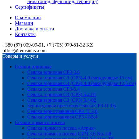
нематоцид, фунгицид, гербицид)
Сертификаты
О компании
Магазин
Доставка и оплата
Контакты
+380 (67) 009-09-91, +7 (705) 979-51-32 KZ
office@remsintez.com
Товары и услуги
Сеялки зерновые
Сеялка зерновая СРЗ-3,6
Сеялка зерновая СЗ (СРЗ)-4.0 (междурядье 15 см)
Сеялка зерновая СЗ (СРЗ)-4.0 (междурядье 12,5 см)
Сеялка зерновая СРЗ-5,4
Сеялка зерновая СЗ (СРЗ) 5,4-01
Сеялка зерновая СЗ (СРЗ) 5,4-02
Зернотуковая прессовая сеялка СРЗ-П 3.6
Сеялка зернотравяная СРЗ -Т-3,6
Сеялка зернотравяная СРЗ -Т-5,4
Сеялки прямого посева
Сеялка прямого посева «Атрия»
Сеялка прямого посева СИЧ 3,6 No-Till