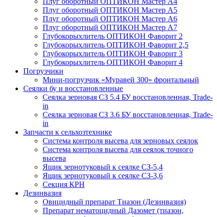
Плуг оборотный ОПТИКОН Мастер А4
Плуг оборотный ОПТИКОН Мастер А5
Плуг оборотный ОПТИКОН Мастер А6
Плуг оборотный ОПТИКОН Мастер А7
Глубокорыхлитель ОПТИКОН Фаворит 2
Глубокорыхлитель ОПТИКОН Фаворит 2,5
Глубокорыхлитель ОПТИКОН Фаворит 3
Глубокорыхлитель ОПТИКОН Фаворит 4
Погрузчики
Мини-погрузчик «Муравей 300» фронтальный
Сеялки бу и восстановленные
Сеялка зерновая СЗ 5.4 БУ восстановленная, Trade-
in
Сеялка зерновая СЗ 3.6 БУ восстановленная, Trade-
in
Запчасти к сельхозтехнике
Система контроля высева для зерновых сеялок
Система контроля высева для сеялок точного
высева
Ящик зернотуковый к сеялке СЗ-5,4
Ящик зернотуковый к сеялке СЗ-3,6
Секция КРН
Дезинвазия
Овицидный препарат Тиазон (Дезинвазия)
Препарат нематоцидный Дазомет (тиазон,