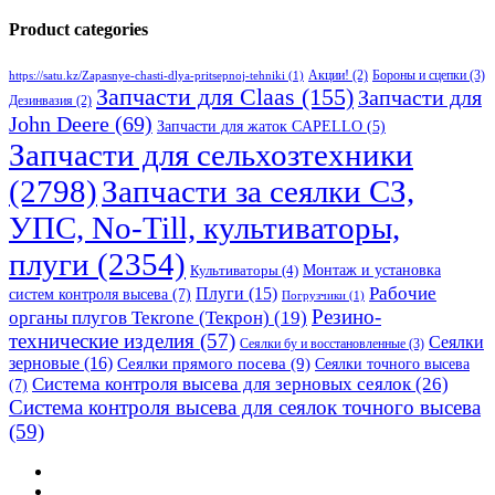
Product categories
Бороны и сцепки
(3)
Акции!
(2)
https://satu.kz/Zapasnye-chasti-dlya-pritsepnoj-tehniki
(1)
Запчасти для Claas
(155)
Запчасти для
Дезинвазия
(2)
John Deere
(69)
Запчасти для жаток CAPELLO
(5)
Запчасти для сельхозтехники
(2798)
Запчасти за сеялки СЗ,
УПС, No-Till, культиваторы,
плуги
(2354)
Монтаж и установка
Культиваторы
(4)
Рабочие
Плуги
(15)
систем контроля высева
(7)
Погрузчики
(1)
Резино-
органы плугов Текrоne (Текрон)
(19)
технические изделия
(57)
Сеялки
Сеялки бу и восстановленные
(3)
зерновые
(16)
Сеялки прямого посева
(9)
Сеялки точного высева
Система контроля высева для зерновых сеялок
(26)
(7)
Система контроля высева для сеялок точного высева
(59)