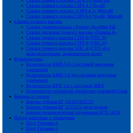
Сеялка прямого посева СИЧ-3,6 Mini-Till
Сеялка прямого посева СИЧ 4,2 No-till
Сеялка прямого посева «СИЧ-4,2» Mini-till
Сеялка прямого посева СИЧ 6.0 No-till, Mini-till
Сеялки точного высева
Сеялка универсальная «Атрия» No-Mini-Till
Сеялка дисковая точного высева «Церера 8»
Сеялка точного высева СПУ-8 (УПС 8)
Сеялка точного высева СПУ-6 (УПС-6)
Сеялка точного высева УПС-4 (СПУ-4) с
межсекционным размещением колес
Культиваторы
Культиватор КНП-5,6 с системой внесения
удобрений
Культиватор КНП-5,6 без системы внесения
удобрений
Культиватор КРН 5.6 с системой ЖКУ
Культиватор сплошной обработки (паровой) Crop
Бороны и сцепки
Борона зубовая БГ 14/18/19/21/23
Борона зубовая БГ 11/13/15 двухследная
Борона гидравлическая пружинная БГП 14/18
Плуги навесные и оборотные
Плуг Гетьман-4
Плуг Гетьман-5