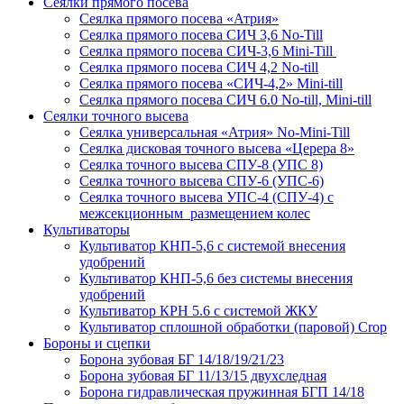
Сеялки прямого посева
Сеялка прямого посева «Атрия»
Сеялка прямого посева СИЧ 3,6 No-Till
Сеялка прямого посева СИЧ-3,6 Mini-Till
Сеялка прямого посева СИЧ 4,2 No-till
Сеялка прямого посева «СИЧ-4,2» Mini-till
Сеялка прямого посева СИЧ 6.0 No-till, Mini-till
Сеялки точного высева
Сеялка универсальная «Атрия» No-Mini-Till
Сеялка дисковая точного высева «Церера 8»
Сеялка точного высева СПУ-8 (УПС 8)
Сеялка точного высева СПУ-6 (УПС-6)
Сеялка точного высева УПС-4 (СПУ-4) с
межсекционным размещением колес
Культиваторы
Культиватор КНП-5,6 с системой внесения
удобрений
Культиватор КНП-5,6 без системы внесения
удобрений
Культиватор КРН 5.6 с системой ЖКУ
Культиватор сплошной обработки (паровой) Crop
Бороны и сцепки
Борона зубовая БГ 14/18/19/21/23
Борона зубовая БГ 11/13/15 двухследная
Борона гидравлическая пружинная БГП 14/18