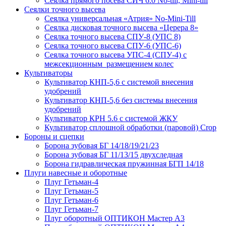
Сеялка прямого посева СИЧ 6.0 No-till, Mini-till
Сеялки точного высева
Сеялка универсальная «Атрия» No-Mini-Till
Сеялка дисковая точного высева «Церера 8»
Сеялка точного высева СПУ-8 (УПС 8)
Сеялка точного высева СПУ-6 (УПС-6)
Сеялка точного высева УПС-4 (СПУ-4) с
межсекционным размещением колес
Культиваторы
Культиватор КНП-5,6 с системой внесения
удобрений
Культиватор КНП-5,6 без системы внесения
удобрений
Культиватор КРН 5.6 с системой ЖКУ
Культиватор сплошной обработки (паровой) Crop
Бороны и сцепки
Борона зубовая БГ 14/18/19/21/23
Борона зубовая БГ 11/13/15 двухследная
Борона гидравлическая пружинная БГП 14/18
Плуги навесные и оборотные
Плуг Гетьман-4
Плуг Гетьман-5
Плуг Гетьман-6
Плуг Гетьман-7
Плуг оборотный ОПТИКОН Мастер А3