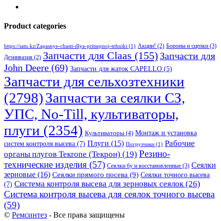
Product categories
Бороны и сцепки
(3)
Акции!
(2)
https://satu.kz/Zapasnye-chasti-dlya-pritsepnoj-tehniki
(1)
Запчасти для Claas
(155)
Запчасти для
Дезинвазия
(2)
John Deere
(69)
Запчасти для жаток CAPELLO
(5)
Запчасти для сельхозтехники
(2798)
Запчасти за сеялки СЗ,
УПС, No-Till, культиваторы,
плуги
(2354)
Монтаж и установка
Культиваторы
(4)
Рабочие
Плуги
(15)
систем контроля высева
(7)
Погрузчики
(1)
Резино-
органы плугов Текrоne (Текрон)
(19)
технические изделия
(57)
Сеялки
Сеялки бу и восстановленные
(3)
зерновые
(16)
Сеялки прямого посева
(9)
Сеялки точного высева
Система контроля высева для зерновых сеялок
(26)
(7)
Система контроля высева для сеялок точного высева
(59)
©
Ремсинтез
- Все права защищены