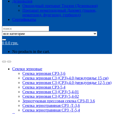
Дезинвазия
Овицидный препарат Тиазон (Дезинвазия)
Препарат нематоцидный Дазомет (тиазон,
нематоцид, фунгицид, гербицид)
Сертификаты
Search
for:
0
0.0
грн.
No products in the cart.
Сеялки зерновые
Сеялка зерновая СРЗ-3,6
Сеялка зерновая СЗ (СРЗ)-4.0 (междурядье 15 см)
Сеялка зерновая СЗ (СРЗ)-4.0 (междурядье 12,5 см)
Сеялка зерновая СРЗ-5,4
Сеялка зерновая СЗ (СРЗ) 5,4-01
Сеялка зерновая СЗ (СРЗ) 5,4-02
Зернотуковая прессовая сеялка СРЗ-П 3.6
Сеялка зернотравяная СРЗ -Т-3,6
Сеялка зернотравяная СРЗ -Т-5,4