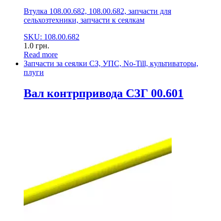
Втулка 108.00.682, 108.00.682, запчасти для
сельхозтехники, запчасти к сеялкам
SKU: 108.00.682
1.0
грн.
Read more
Запчасти за сеялки СЗ, УПС, No-Till, культиваторы,
плуги
Вал контрпривода СЗГ 00.601