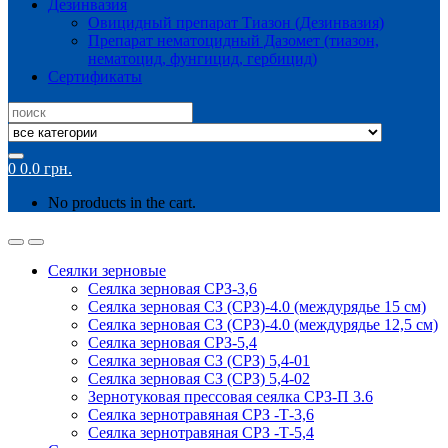
Дезинвазия
Овицидный препарат Тиазон (Дезинвазия)
Препарат нематоцидный Дазомет (тиазон,
нематоцид, фунгицид, гербицид)
Сертификаты
Search
for:
0
0.0
грн.
No products in the cart.
Сеялки зерновые
Сеялка зерновая СРЗ-3,6
Сеялка зерновая СЗ (СРЗ)-4.0 (междурядье 15 см)
Сеялка зерновая СЗ (СРЗ)-4.0 (междурядье 12,5 см)
Сеялка зерновая СРЗ-5,4
Сеялка зерновая СЗ (СРЗ) 5,4-01
Сеялка зерновая СЗ (СРЗ) 5,4-02
Зернотуковая прессовая сеялка СРЗ-П 3.6
Сеялка зернотравяная СРЗ -Т-3,6
Сеялка зернотравяная СРЗ -Т-5,4