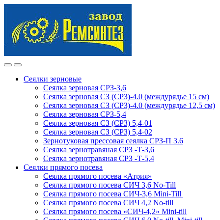
Skip
Skip
to
to
navigation
content
Сеялки зерновые
Сеялка зерновая СРЗ-3,6
Сеялка зерновая СЗ (СРЗ)-4.0 (междурядье 15 см)
Сеялка зерновая СЗ (СРЗ)-4.0 (междурядье 12,5 см)
Сеялка зерновая СРЗ-5,4
Сеялка зерновая СЗ (СРЗ) 5,4-01
Сеялка зерновая СЗ (СРЗ) 5,4-02
Зернотуковая прессовая сеялка СРЗ-П 3.6
Сеялка зернотравяная СРЗ -Т-3,6
Сеялка зернотравяная СРЗ -Т-5,4
Сеялки прямого посева
Сеялка прямого посева «Атрия»
Сеялка прямого посева СИЧ 3,6 No-Till
Сеялка прямого посева СИЧ-3,6 Mini-Till
Сеялка прямого посева СИЧ 4,2 No-till
Сеялка прямого посева «СИЧ-4,2» Mini-till