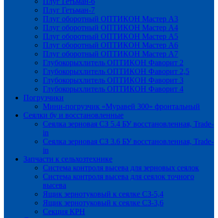
Плуг Гетьман-6
Плуг Гетьман-7
Плуг оборотный ОПТИКОН Мастер А3
Плуг оборотный ОПТИКОН Мастер А4
Плуг оборотный ОПТИКОН Мастер А5
Плуг оборотный ОПТИКОН Мастер А6
Плуг оборотный ОПТИКОН Мастер А7
Глубокорыхлитель ОПТИКОН Фаворит 2
Глубокорыхлитель ОПТИКОН Фаворит 2,5
Глубокорыхлитель ОПТИКОН Фаворит 3
Глубокорыхлитель ОПТИКОН Фаворит 4
Погрузчики
Мини-погрузчик «Муравей 300» фронтальный
Сеялки бу и восстановленные
Сеялка зерновая СЗ 5.4 БУ восстановленная, Trade-
in
Сеялка зерновая СЗ 3.6 БУ восстановленная, Trade-
in
Запчасти к сельхозтехнике
Система контроля высева для зерновых сеялок
Система контроля высева для сеялок точного
высева
Ящик зернотуковый к сеялке СЗ-5,4
Ящик зернотуковый к сеялке СЗ-3,6
Секция КРН