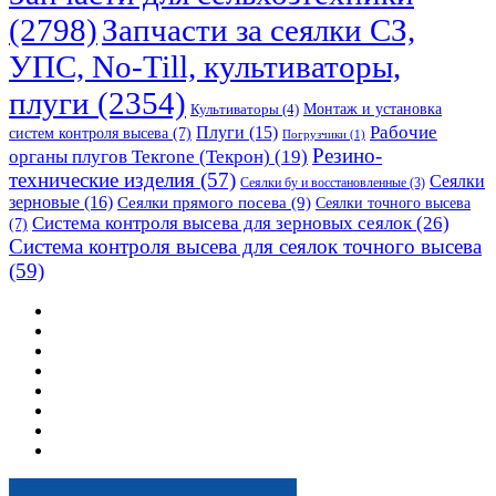
(2798)
Запчасти за сеялки СЗ,
УПС, No-Till, культиваторы,
плуги
(2354)
Монтаж и установка
Культиваторы
(4)
Рабочие
Плуги
(15)
систем контроля высева
(7)
Погрузчики
(1)
Резино-
органы плугов Текrоne (Текрон)
(19)
технические изделия
(57)
Сеялки
Сеялки бу и восстановленные
(3)
зерновые
(16)
Сеялки прямого посева
(9)
Сеялки точного высева
Система контроля высева для зерновых сеялок
(26)
(7)
Система контроля высева для сеялок точного высева
(59)