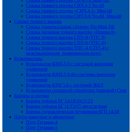
Сеялка прямого посева СИЧ-3,6 Mini-Till
Сеялка прямого посева СИЧ 4,2 No-till
Сеялка прямого посева «СИЧ-4,2» Mini-till
Сеялка прямого посева СИЧ 6.0 No-till, Mini-till
Сеялки точного высева
Сеялка универсальная «Атрия» No-Mini-Till
Сеялка дисковая точного высева «Церера 8»
Сеялка точного высева СПУ-8 (УПС 8)
Сеялка точного высева СПУ-6 (УПС-6)
Сеялка точного высева УПС-4 (СПУ-4) с
межсекционным размещением колес
Культиваторы
Культиватор КНП-5,6 с системой внесения
удобрений
Культиватор КНП-5,6 без системы внесения
удобрений
Культиватор КРН 5.6 с системой ЖКУ
Культиватор сплошной обработки (паровой) Crop
Бороны и сцепки
Борона зубовая БГ 14/18/19/21/23
Борона зубовая БГ 11/13/15 двухследная
Борона гидравлическая пружинная БГП 14/18
Плуги навесные и оборотные
Плуг Гетьман-4
Плуг Гетьман-5