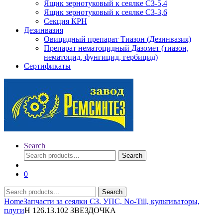
Ящик зернотуковый к сеялке СЗ-5,4
Ящик зернотуковый к сеялке СЗ-3,6
Секция КРН
Дезинвазия
Овицидный препарат Тиазон (Дезинвазия)
Препарат нематоцидный Дазомет (тиазон,
нематоцид, фунгицид, гербицид)
Сертификаты
Search
Search
Search
for:
0
Search
Search
for:
Home
Запчасти за сеялки СЗ, УПС, No-Till, культиваторы,
плуги
Н 126.13.102 ЗВЕЗДОЧКА