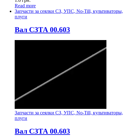
1.0
грн.
Read more
Запчасти за сеялки СЗ, УПС, No-Till, культиваторы,
плуги
Вал СЗТА 00.603
Запчасти за сеялки СЗ, УПС, No-Till, культиваторы,
плуги
Вал СЗТА 00.603