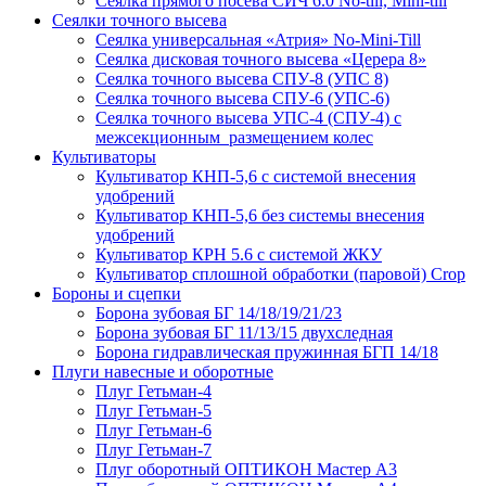
Сеялка прямого посева СИЧ 6.0 No-till, Mini-till
Сеялки точного высева
Сеялка универсальная «Атрия» No-Mini-Till
Сеялка дисковая точного высева «Церера 8»
Сеялка точного высева СПУ-8 (УПС 8)
Сеялка точного высева СПУ-6 (УПС-6)
Сеялка точного высева УПС-4 (СПУ-4) с
межсекционным размещением колес
Культиваторы
Культиватор КНП-5,6 с системой внесения
удобрений
Культиватор КНП-5,6 без системы внесения
удобрений
Культиватор КРН 5.6 с системой ЖКУ
Культиватор сплошной обработки (паровой) Crop
Бороны и сцепки
Борона зубовая БГ 14/18/19/21/23
Борона зубовая БГ 11/13/15 двухследная
Борона гидравлическая пружинная БГП 14/18
Плуги навесные и оборотные
Плуг Гетьман-4
Плуг Гетьман-5
Плуг Гетьман-6
Плуг Гетьман-7
Плуг оборотный ОПТИКОН Мастер А3