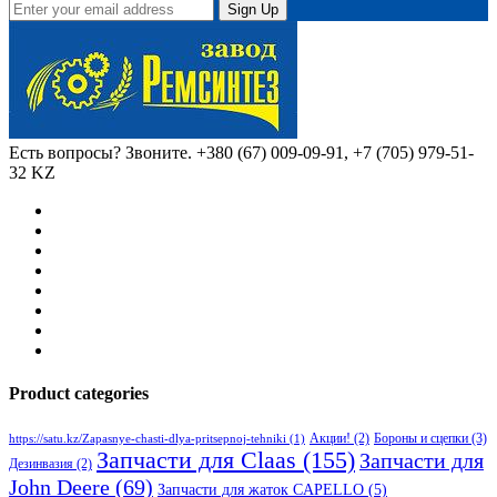
Sign Up
Есть вопросы? Звоните.
+380 (67) 009-09-91, +7 (705) 979-51-
32 KZ
Product categories
Бороны и сцепки
(3)
Акции!
(2)
https://satu.kz/Zapasnye-chasti-dlya-pritsepnoj-tehniki
(1)
Запчасти для Claas
(155)
Запчасти для
Дезинвазия
(2)
John Deere
(69)
Запчасти для жаток CAPELLO
(5)