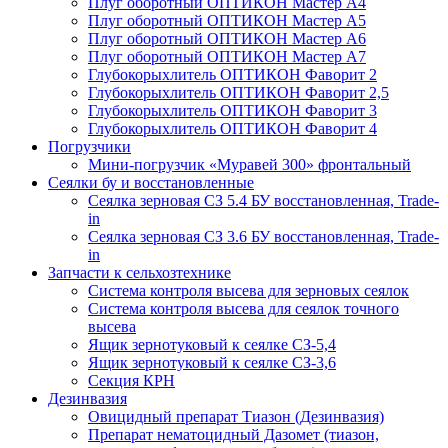
Плуг оборотный ОПТИКОН Мастер А4
Плуг оборотный ОПТИКОН Мастер А5
Плуг оборотный ОПТИКОН Мастер А6
Плуг оборотный ОПТИКОН Мастер А7
Глубокорыхлитель ОПТИКОН Фаворит 2
Глубокорыхлитель ОПТИКОН Фаворит 2,5
Глубокорыхлитель ОПТИКОН Фаворит 3
Глубокорыхлитель ОПТИКОН Фаворит 4
Погрузчики
Мини-погрузчик «Муравей 300» фронтальный
Сеялки бу и восстановленные
Сеялка зерновая СЗ 5.4 БУ восстановленная, Trade-
in
Сеялка зерновая СЗ 3.6 БУ восстановленная, Trade-
in
Запчасти к сельхозтехнике
Система контроля высева для зерновых сеялок
Система контроля высева для сеялок точного
высева
Ящик зернотуковый к сеялке СЗ-5,4
Ящик зернотуковый к сеялке СЗ-3,6
Секция КРН
Дезинвазия
Овицидный препарат Тиазон (Дезинвазия)
Препарат нематоцидный Дазомет (тиазон,