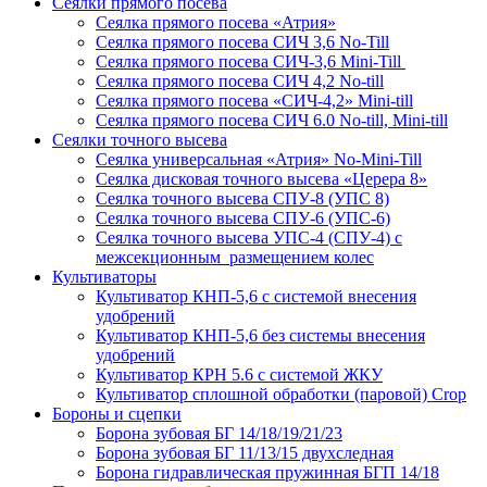
Сеялки прямого посева
Сеялка прямого посева «Атрия»
Сеялка прямого посева СИЧ 3,6 No-Till
Сеялка прямого посева СИЧ-3,6 Mini-Till
Сеялка прямого посева СИЧ 4,2 No-till
Сеялка прямого посева «СИЧ-4,2» Mini-till
Сеялка прямого посева СИЧ 6.0 No-till, Mini-till
Сеялки точного высева
Сеялка универсальная «Атрия» No-Mini-Till
Сеялка дисковая точного высева «Церера 8»
Сеялка точного высева СПУ-8 (УПС 8)
Сеялка точного высева СПУ-6 (УПС-6)
Сеялка точного высева УПС-4 (СПУ-4) с
межсекционным размещением колес
Культиваторы
Культиватор КНП-5,6 с системой внесения
удобрений
Культиватор КНП-5,6 без системы внесения
удобрений
Культиватор КРН 5.6 с системой ЖКУ
Культиватор сплошной обработки (паровой) Crop
Бороны и сцепки
Борона зубовая БГ 14/18/19/21/23
Борона зубовая БГ 11/13/15 двухследная
Борона гидравлическая пружинная БГП 14/18