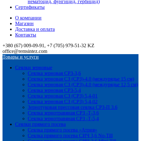
нематоцид, фунгицид, гербицид)
Сертификаты
О компании
Магазин
Доставка и оплата
Контакты
+380 (67) 009-09-91, +7 (705) 979-51-32 KZ
office@remsintez.com
Товары и услуги
Сеялки зерновые
Сеялка зерновая СРЗ-3,6
Сеялка зерновая СЗ (СРЗ)-4.0 (междурядье 15 см)
Сеялка зерновая СЗ (СРЗ)-4.0 (междурядье 12,5 см)
Сеялка зерновая СРЗ-5,4
Сеялка зерновая СЗ (СРЗ) 5,4-01
Сеялка зерновая СЗ (СРЗ) 5,4-02
Зернотуковая прессовая сеялка СРЗ-П 3.6
Сеялка зернотравяная СРЗ -Т-3,6
Сеялка зернотравяная СРЗ -Т-5,4
Сеялки прямого посева
Сеялка прямого посева «Атрия»
Сеялка прямого посева СИЧ 3,6 No-Till