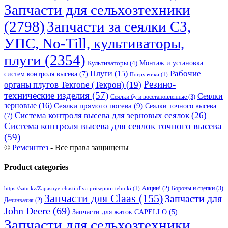
Запчасти для сельхозтехники
(2798)
Запчасти за сеялки СЗ,
УПС, No-Till, культиваторы,
плуги
(2354)
Монтаж и установка
Культиваторы
(4)
Рабочие
Плуги
(15)
систем контроля высева
(7)
Погрузчики
(1)
Резино-
органы плугов Текrоne (Текрон)
(19)
технические изделия
(57)
Сеялки
Сеялки бу и восстановленные
(3)
зерновые
(16)
Сеялки прямого посева
(9)
Сеялки точного высева
Система контроля высева для зерновых сеялок
(26)
(7)
Система контроля высева для сеялок точного высева
(59)
©
Ремсинтез
- Все права защищены
Product categories
Бороны и сцепки
(3)
Акции!
(2)
https://satu.kz/Zapasnye-chasti-dlya-pritsepnoj-tehniki
(1)
Запчасти для Claas
(155)
Запчасти для
Дезинвазия
(2)
John Deere
(69)
Запчасти для жаток CAPELLO
(5)
Запчасти для сельхозтехники