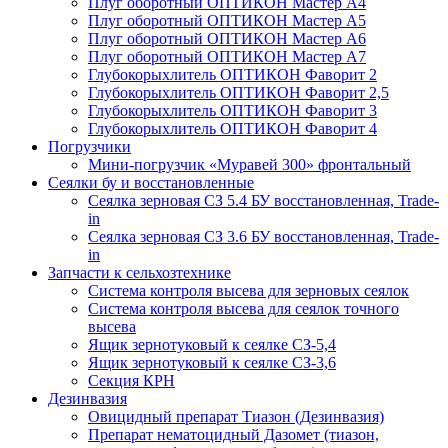
Плуг оборотный ОПТИКОН Мастер А4
Плуг оборотный ОПТИКОН Мастер А5
Плуг оборотный ОПТИКОН Мастер А6
Плуг оборотный ОПТИКОН Мастер А7
Глубокорыхлитель ОПТИКОН Фаворит 2
Глубокорыхлитель ОПТИКОН Фаворит 2,5
Глубокорыхлитель ОПТИКОН Фаворит 3
Глубокорыхлитель ОПТИКОН Фаворит 4
Погрузчики
Мини-погрузчик «Муравей 300» фронтальный
Сеялки бу и восстановленные
Сеялка зерновая СЗ 5.4 БУ восстановленная, Trade-
in
Сеялка зерновая СЗ 3.6 БУ восстановленная, Trade-
in
Запчасти к сельхозтехнике
Система контроля высева для зерновых сеялок
Система контроля высева для сеялок точного
высева
Ящик зернотуковый к сеялке СЗ-5,4
Ящик зернотуковый к сеялке СЗ-3,6
Секция КРН
Дезинвазия
Овицидный препарат Тиазон (Дезинвазия)
Препарат нематоцидный Дазомет (тиазон,