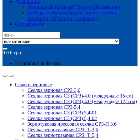
Дезинвазия
Овицидный препарат Тиазон (Дезинвазия)
Препарат нематоцидный Дазомет (тиазон,
нематоцид, фунгицид, гербицид)
Сертификаты
Search
for:
0
0.0
грн.
No products in the cart.
Сеялки зерновые
Сеялка зерновая СРЗ-3,6
Сеялка зерновая СЗ (СРЗ)-4.0 (междурядье 15 см)
Сеялка зерновая СЗ (СРЗ)-4.0 (междурядье 12,5 см)
Сеялка зерновая СРЗ-5,4
Сеялка зерновая СЗ (СРЗ) 5,4-01
Сеялка зерновая СЗ (СРЗ) 5,4-02
Зернотуковая прессовая сеялка СРЗ-П 3.6
Сеялка зернотравяная СРЗ -Т-3,6
Сеялка зернотравяная СРЗ -Т-5,4