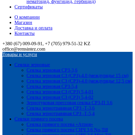
нематоцид, фунгицид, гербицид)
Сертификаты
О компании
Магазин
Доставка и оплата
Контакты
+380 (67) 009-09-91, +7 (705) 979-51-32 KZ
office@remsintez.com
Товары и услуги
Сеялки зерновые
Сеялка зерновая СРЗ-3,6
Сеялка зерновая СЗ (СРЗ)-4.0 (междурядье 15 см)
Сеялка зерновая СЗ (СРЗ)-4.0 (междурядье 12,5 см)
Сеялка зерновая СРЗ-5,4
Сеялка зерновая СЗ (СРЗ) 5,4-01
Сеялка зерновая СЗ (СРЗ) 5,4-02
Зернотуковая прессовая сеялка СРЗ-П 3.6
Сеялка зернотравяная СРЗ -Т-3,6
Сеялка зернотравяная СРЗ -Т-5,4
Сеялки прямого посева
Сеялка прямого посева «Атрия»
Сеялка прямого посева СИЧ 3,6 No-Till