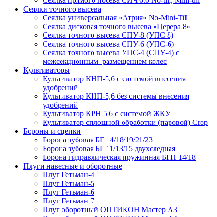
Сеялка прямого посева СИЧ 6.0 No-till, Mini-till
Сеялки точного высева
Сеялка универсальная «Атрия» No-Mini-Till
Сеялка дисковая точного высева «Церера 8»
Сеялка точного высева СПУ-8 (УПС 8)
Сеялка точного высева СПУ-6 (УПС-6)
Сеялка точного высева УПС-4 (СПУ-4) с
межсекционным размещением колес
Культиваторы
Культиватор КНП-5,6 с системой внесения
удобрений
Культиватор КНП-5,6 без системы внесения
удобрений
Культиватор КРН 5.6 с системой ЖКУ
Культиватор сплошной обработки (паровой) Crop
Бороны и сцепки
Борона зубовая БГ 14/18/19/21/23
Борона зубовая БГ 11/13/15 двухследная
Борона гидравлическая пружинная БГП 14/18
Плуги навесные и оборотные
Плуг Гетьман-4
Плуг Гетьман-5
Плуг Гетьман-6
Плуг Гетьман-7
Плуг оборотный ОПТИКОН Мастер А3