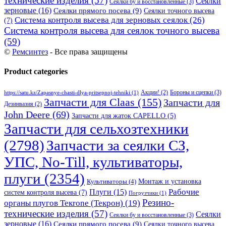
технические изделия
(57)
Сеялки
Сеялки бу и восстановленные
(3)
зерновые
(16)
Сеялки прямого посева
(9)
Сеялки точного высева
Система контроля высева для зерновых сеялок
(26)
(7)
Система контроля высева для сеялок точного высева
(59)
©
Ремсинтез
- Все права защищены
Product categories
Бороны и сцепки
(3)
Акции!
(2)
https://satu.kz/Zapasnye-chasti-dlya-pritsepnoj-tehniki
(1)
Запчасти для Claas
(155)
Запчасти для
Дезинвазия
(2)
John Deere
(69)
Запчасти для жаток CAPELLO
(5)
Запчасти для сельхозтехники
(2798)
Запчасти за сеялки СЗ,
УПС, No-Till, культиваторы,
плуги
(2354)
Монтаж и установка
Культиваторы
(4)
Рабочие
Плуги
(15)
систем контроля высева
(7)
Погрузчики
(1)
Резино-
органы плугов Текrоne (Текрон)
(19)
технические изделия
(57)
Сеялки
Сеялки бу и восстановленные
(3)
зерновые
(16)
Сеялки прямого посева
(9)
Сеялки точного высева