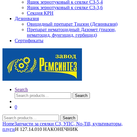
Ящик зернотуковый к сеялке СЗ-5,4
Ящик зернотуковый к сеялке СЗ-3,6
Секция КРН
Дезинвазия
Овицидный препарат Тиазон (Дезинвазия)
Препарат нематоцидный Дазомет (тиазон,
нематоцид, фунгицид, гербицид)
Сертификаты
Search
Search
Search
for:
0
Search
Search
for:
Home
Запчасти за сеялки СЗ, УПС, No-Till, культиваторы,
плуги
Н 127.14.010 НАКОНЕЧНИК