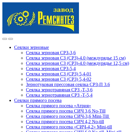
Skip
Skip
to
to
navigation
content
Сеялки зерновые
Сеялка зерновая СРЗ-3,6
Сеялка зерновая СЗ (СРЗ)-4.0 (междурядье 15 см)
Сеялка зерновая СЗ (СРЗ)-4.0 (междурядье 12,5 см)
Сеялка зерновая СРЗ-5,4
Сеялка зерновая СЗ (СРЗ) 5,4-01
Сеялка зерновая СЗ (СРЗ) 5,4-02
Зернотуковая прессовая сеялка СРЗ-П 3.6
Сеялка зернотравяная СРЗ -Т-3,6
Сеялка зернотравяная СРЗ -Т-5,4
Сеялки прямого посева
Сеялка прямого посева «Атрия»
Сеялка прямого посева СИЧ 3,6 No-Till
Сеялка прямого посева СИЧ-3,6 Mini-Till
Сеялка прямого посева СИЧ 4,2 No-till
Сеялка прямого посева «СИЧ-4,2» Mini-till