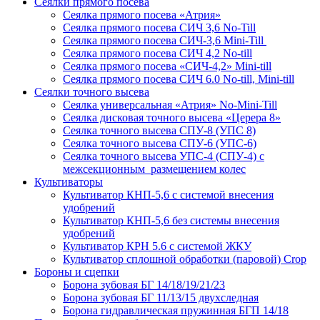
Сеялки прямого посева
Сеялка прямого посева «Атрия»
Сеялка прямого посева СИЧ 3,6 No-Till
Сеялка прямого посева СИЧ-3,6 Mini-Till
Сеялка прямого посева СИЧ 4,2 No-till
Сеялка прямого посева «СИЧ-4,2» Mini-till
Сеялка прямого посева СИЧ 6.0 No-till, Mini-till
Сеялки точного высева
Сеялка универсальная «Атрия» No-Mini-Till
Сеялка дисковая точного высева «Церера 8»
Сеялка точного высева СПУ-8 (УПС 8)
Сеялка точного высева СПУ-6 (УПС-6)
Сеялка точного высева УПС-4 (СПУ-4) с
межсекционным размещением колес
Культиваторы
Культиватор КНП-5,6 с системой внесения
удобрений
Культиватор КНП-5,6 без системы внесения
удобрений
Культиватор КРН 5.6 с системой ЖКУ
Культиватор сплошной обработки (паровой) Crop
Бороны и сцепки
Борона зубовая БГ 14/18/19/21/23
Борона зубовая БГ 11/13/15 двухследная
Борона гидравлическая пружинная БГП 14/18