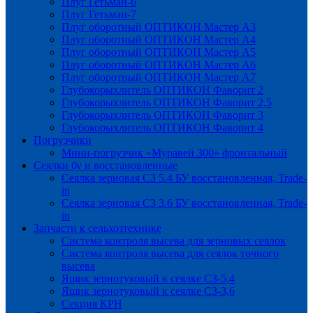
Плуг Гетьман-6
Плуг Гетьман-7
Плуг оборотный ОПТИКОН Мастер А3
Плуг оборотный ОПТИКОН Мастер А4
Плуг оборотный ОПТИКОН Мастер А5
Плуг оборотный ОПТИКОН Мастер А6
Плуг оборотный ОПТИКОН Мастер А7
Глубокорыхлитель ОПТИКОН Фаворит 2
Глубокорыхлитель ОПТИКОН Фаворит 2,5
Глубокорыхлитель ОПТИКОН Фаворит 3
Глубокорыхлитель ОПТИКОН Фаворит 4
Погрузчики
Мини-погрузчик «Муравей 300» фронтальный
Сеялки бу и восстановленные
Сеялка зерновая СЗ 5.4 БУ восстановленная, Trade-
in
Сеялка зерновая СЗ 3.6 БУ восстановленная, Trade-
in
Запчасти к сельхозтехнике
Система контроля высева для зерновых сеялок
Система контроля высева для сеялок точного
высева
Ящик зернотуковый к сеялке СЗ-5,4
Ящик зернотуковый к сеялке СЗ-3,6
Секция КРН