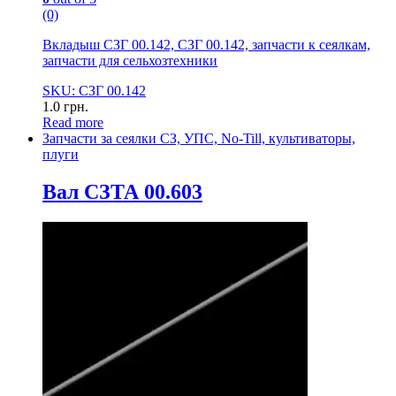
(0)
Вкладыш СЗГ 00.142, СЗГ 00.142, запчасти к сеялкам,
запчасти для сельхозтехники
SKU: СЗГ 00.142
1.0
грн.
Read more
Запчасти за сеялки СЗ, УПС, No-Till, культиваторы,
плуги
Вал СЗТА 00.603