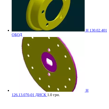
Н 130.02.401
ОБОД
Н
126.13.070-01 ДИСК
1.0
грн.