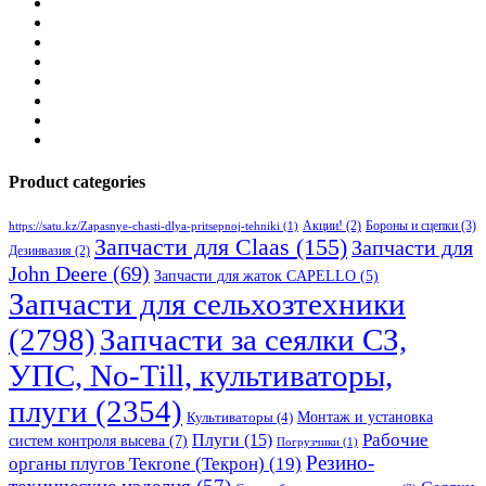
Product categories
Бороны и сцепки
(3)
Акции!
(2)
https://satu.kz/Zapasnye-chasti-dlya-pritsepnoj-tehniki
(1)
Запчасти для Claas
(155)
Запчасти для
Дезинвазия
(2)
John Deere
(69)
Запчасти для жаток CAPELLO
(5)
Запчасти для сельхозтехники
(2798)
Запчасти за сеялки СЗ,
УПС, No-Till, культиваторы,
плуги
(2354)
Монтаж и установка
Культиваторы
(4)
Рабочие
Плуги
(15)
систем контроля высева
(7)
Погрузчики
(1)
Резино-
органы плугов Текrоne (Текрон)
(19)