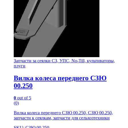
Запчасти за сеялки СЗ, УПС, No-Till, культиваторы,
плуги
Вилка колеса переднего СЗЮ
00.250
0
out of 5
(0)
Вилка колеса переднего СЗЮ 00.250, СЗЮ 00.250,
запчасти к сеялкам, запчасти для сельхозтехники
SKU: СЗЮ 00.250