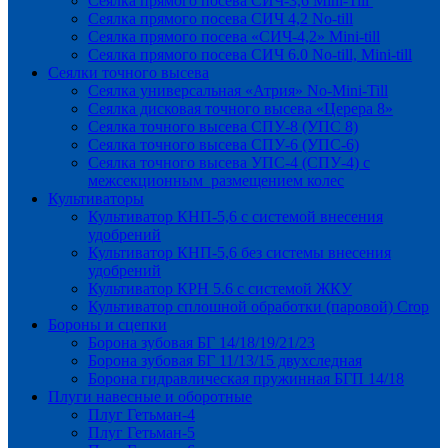
Сеялка прямого посева СИЧ-3,6 Mini-Till
Сеялка прямого посева СИЧ 4,2 No-till
Сеялка прямого посева «СИЧ-4,2» Mini-till
Сеялка прямого посева СИЧ 6.0 No-till, Mini-till
Сеялки точного высева
Сеялка универсальная «Атрия» No-Mini-Till
Сеялка дисковая точного высева «Церера 8»
Сеялка точного высева СПУ-8 (УПС 8)
Сеялка точного высева СПУ-6 (УПС-6)
Сеялка точного высева УПС-4 (СПУ-4) с
межсекционным размещением колес
Культиваторы
Культиватор КНП-5,6 с системой внесения
удобрений
Культиватор КНП-5,6 без системы внесения
удобрений
Культиватор КРН 5.6 с системой ЖКУ
Культиватор сплошной обработки (паровой) Crop
Бороны и сцепки
Борона зубовая БГ 14/18/19/21/23
Борона зубовая БГ 11/13/15 двухследная
Борона гидравлическая пружинная БГП 14/18
Плуги навесные и оборотные
Плуг Гетьман-4
Плуг Гетьман-5