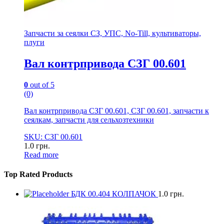
Запчасти за сеялки СЗ, УПС, No-Till, культиваторы,
плуги
Вал контрпривода СЗГ 00.601
0
out of 5
(0)
Вал контрпривода СЗГ 00.601, СЗГ 00.601, запчасти к
сеялкам, запчасти для сельхозтехники
SKU: СЗГ 00.601
1.0
грн.
Read more
Top Rated Products
БДК 00.404 КОЛПАЧОК
1.0
грн.