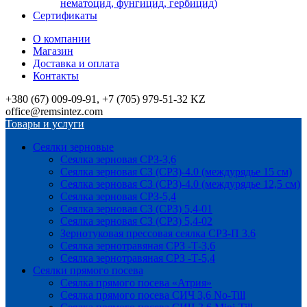
нематоцид, фунгицид, гербицид)
Сертификаты
О компании
Магазин
Доставка и оплата
Контакты
+380 (67) 009-09-91, +7 (705) 979-51-32 KZ
office@remsintez.com
Товары и услуги
Сеялки зерновые
Сеялка зерновая СРЗ-3,6
Сеялка зерновая СЗ (СРЗ)-4.0 (междурядье 15 см)
Сеялка зерновая СЗ (СРЗ)-4.0 (междурядье 12,5 см)
Сеялка зерновая СРЗ-5,4
Сеялка зерновая СЗ (СРЗ) 5,4-01
Сеялка зерновая СЗ (СРЗ) 5,4-02
Зернотуковая прессовая сеялка СРЗ-П 3.6
Сеялка зернотравяная СРЗ -Т-3,6
Сеялка зернотравяная СРЗ -Т-5,4
Сеялки прямого посева
Сеялка прямого посева «Атрия»
Сеялка прямого посева СИЧ 3,6 No-Till