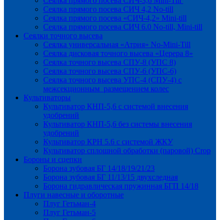
Сеялка прямого посева СИЧ-3,6 Mini-Till
Сеялка прямого посева СИЧ 4,2 No-till
Сеялка прямого посева «СИЧ-4,2» Mini-till
Сеялка прямого посева СИЧ 6.0 No-till, Mini-till
Сеялки точного высева
Сеялка универсальная «Атрия» No-Mini-Till
Сеялка дисковая точного высева «Церера 8»
Сеялка точного высева СПУ-8 (УПС 8)
Сеялка точного высева СПУ-6 (УПС-6)
Сеялка точного высева УПС-4 (СПУ-4) с
межсекционным размещением колес
Культиваторы
Культиватор КНП-5,6 с системой внесения
удобрений
Культиватор КНП-5,6 без системы внесения
удобрений
Культиватор КРН 5.6 с системой ЖКУ
Культиватор сплошной обработки (паровой) Crop
Бороны и сцепки
Борона зубовая БГ 14/18/19/21/23
Борона зубовая БГ 11/13/15 двухследная
Борона гидравлическая пружинная БГП 14/18
Плуги навесные и оборотные
Плуг Гетьман-4
Плуг Гетьман-5