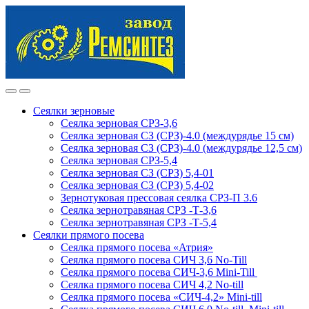
Skip
Skip
to
to
navigation
content
Сеялки зерновые
Сеялка зерновая СРЗ-3,6
Сеялка зерновая СЗ (СРЗ)-4.0 (междурядье 15 см)
Сеялка зерновая СЗ (СРЗ)-4.0 (междурядье 12,5 см)
Сеялка зерновая СРЗ-5,4
Сеялка зерновая СЗ (СРЗ) 5,4-01
Сеялка зерновая СЗ (СРЗ) 5,4-02
Зернотуковая прессовая сеялка СРЗ-П 3.6
Сеялка зернотравяная СРЗ -Т-3,6
Сеялка зернотравяная СРЗ -Т-5,4
Сеялки прямого посева
Сеялка прямого посева «Атрия»
Сеялка прямого посева СИЧ 3,6 No-Till
Сеялка прямого посева СИЧ-3,6 Mini-Till
Сеялка прямого посева СИЧ 4,2 No-till
Сеялка прямого посева «СИЧ-4,2» Mini-till