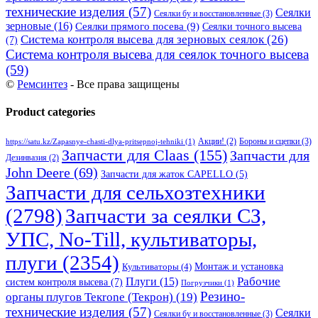
технические изделия
(57)
Сеялки
Сеялки бу и восстановленные
(3)
зерновые
(16)
Сеялки прямого посева
(9)
Сеялки точного высева
Система контроля высева для зерновых сеялок
(26)
(7)
Система контроля высева для сеялок точного высева
(59)
©
Ремсинтез
- Все права защищены
Product categories
Бороны и сцепки
(3)
Акции!
(2)
https://satu.kz/Zapasnye-chasti-dlya-pritsepnoj-tehniki
(1)
Запчасти для Claas
(155)
Запчасти для
Дезинвазия
(2)
John Deere
(69)
Запчасти для жаток CAPELLO
(5)
Запчасти для сельхозтехники
(2798)
Запчасти за сеялки СЗ,
УПС, No-Till, культиваторы,
плуги
(2354)
Монтаж и установка
Культиваторы
(4)
Рабочие
Плуги
(15)
систем контроля высева
(7)
Погрузчики
(1)
Резино-
органы плугов Текrоne (Текрон)
(19)
технические изделия
(57)
Сеялки
Сеялки бу и восстановленные
(3)