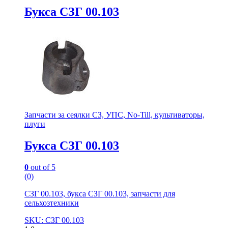
Букса СЗГ 00.103
Запчасти за сеялки СЗ, УПС, No-Till, культиваторы,
плуги
Букса СЗГ 00.103
0
out of 5
(0)
СЗГ 00.103, букса СЗГ 00.103, запчасти для
сельхозтехники
SKU: СЗГ 00.103