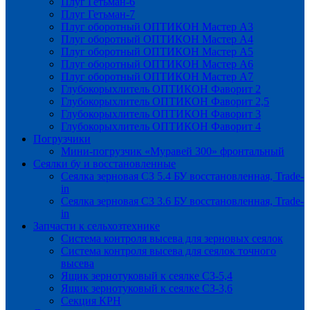
Плуг Гетьман-6
Плуг Гетьман-7
Плуг оборотный ОПТИКОН Мастер А3
Плуг оборотный ОПТИКОН Мастер А4
Плуг оборотный ОПТИКОН Мастер А5
Плуг оборотный ОПТИКОН Мастер А6
Плуг оборотный ОПТИКОН Мастер А7
Глубокорыхлитель ОПТИКОН Фаворит 2
Глубокорыхлитель ОПТИКОН Фаворит 2,5
Глубокорыхлитель ОПТИКОН Фаворит 3
Глубокорыхлитель ОПТИКОН Фаворит 4
Погрузчики
Мини-погрузчик «Муравей 300» фронтальный
Сеялки бу и восстановленные
Сеялка зерновая СЗ 5.4 БУ восстановленная, Trade-
in
Сеялка зерновая СЗ 3.6 БУ восстановленная, Trade-
in
Запчасти к сельхозтехнике
Система контроля высева для зерновых сеялок
Система контроля высева для сеялок точного
высева
Ящик зернотуковый к сеялке СЗ-5,4
Ящик зернотуковый к сеялке СЗ-3,6
Секция КРН