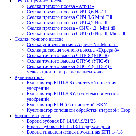
Сеялки прямого посева
Сеялка прямого посева «Атрия»
Сеялка прямого посева СИЧ 3,6 No-Till
Сеялка прямого посева СИЧ-3,6 Mini-Till
Сеялка прямого посева СИЧ 4,2 No-till
Сеялка прямого посева «СИЧ-4,2» Mini-till
Сеялка прямого посева СИЧ 6.0 No-till, Mini-till
Сеялки точного высева
Сеялка универсальная «Атрия» No-Mini-Till
Сеялка дисковая точного высева «Церера 8»
Сеялка точного высева СПУ-8 (УПС 8)
Сеялка точного высева СПУ-6 (УПС-6)
Сеялка точного высева УПС-4 (СПУ-4) с
межсекционным размещением колес
Культиваторы
Культиватор КНП-5,6 с системой внесения
удобрений
Культиватор КНП-5,6 без системы внесения
удобрений
Культиватор КРН 5.6 с системой ЖКУ
Культиватор сплошной обработки (паровой) Crop
Бороны и сцепки
Борона зубовая БГ 14/18/19/21/23
Борона зубовая БГ 11/13/15 двухследная
Борона гидравлическая пружинная БГП 14/18