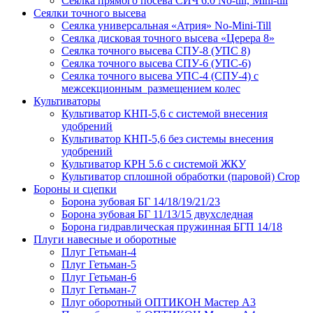
Сеялка прямого посева СИЧ 6.0 No-till, Mini-till
Сеялки точного высева
Сеялка универсальная «Атрия» No-Mini-Till
Сеялка дисковая точного высева «Церера 8»
Сеялка точного высева СПУ-8 (УПС 8)
Сеялка точного высева СПУ-6 (УПС-6)
Сеялка точного высева УПС-4 (СПУ-4) с
межсекционным размещением колес
Культиваторы
Культиватор КНП-5,6 с системой внесения
удобрений
Культиватор КНП-5,6 без системы внесения
удобрений
Культиватор КРН 5.6 с системой ЖКУ
Культиватор сплошной обработки (паровой) Crop
Бороны и сцепки
Борона зубовая БГ 14/18/19/21/23
Борона зубовая БГ 11/13/15 двухследная
Борона гидравлическая пружинная БГП 14/18
Плуги навесные и оборотные
Плуг Гетьман-4
Плуг Гетьман-5
Плуг Гетьман-6
Плуг Гетьман-7
Плуг оборотный ОПТИКОН Мастер А3