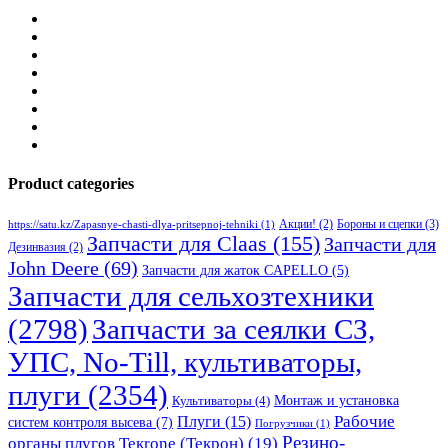
Product categories
Бороны и сцепки
(3)
Акции!
(2)
https://satu.kz/Zapasnye-chasti-dlya-pritsepnoj-tehniki
(1)
Запчасти для Claas
(155)
Запчасти для
Дезинвазия
(2)
John Deere
(69)
Запчасти для жаток CAPELLO
(5)
Запчасти для сельхозтехники
(2798)
Запчасти за сеялки СЗ,
УПС, No-Till, культиваторы,
плуги
(2354)
Монтаж и установка
Культиваторы
(4)
Рабочие
Плуги
(15)
систем контроля высева
(7)
Погрузчики
(1)
Резино-
органы плугов Текrоne (Текрон)
(19)