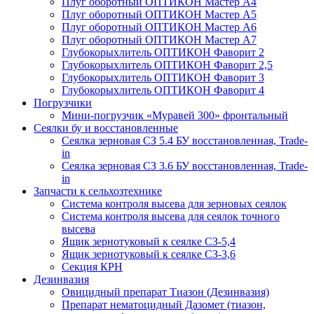
Плуг оборотный ОПТИКОН Мастер А4
Плуг оборотный ОПТИКОН Мастер А5
Плуг оборотный ОПТИКОН Мастер А6
Плуг оборотный ОПТИКОН Мастер А7
Глубокорыхлитель ОПТИКОН Фаворит 2
Глубокорыхлитель ОПТИКОН Фаворит 2,5
Глубокорыхлитель ОПТИКОН Фаворит 3
Глубокорыхлитель ОПТИКОН Фаворит 4
Погрузчики
Мини-погрузчик «Муравей 300» фронтальный
Сеялки бу и восстановленные
Сеялка зерновая СЗ 5.4 БУ восстановленная, Trade-
in
Сеялка зерновая СЗ 3.6 БУ восстановленная, Trade-
in
Запчасти к сельхозтехнике
Система контроля высева для зерновых сеялок
Система контроля высева для сеялок точного
высева
Ящик зернотуковый к сеялке СЗ-5,4
Ящик зернотуковый к сеялке СЗ-3,6
Секция КРН
Дезинвазия
Овицидный препарат Тиазон (Дезинвазия)
Препарат нематоцидный Дазомет (тиазон,