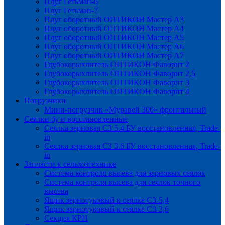
Плуг Гетьман-6
Плуг Гетьман-7
Плуг оборотный ОПТИКОН Мастер А3
Плуг оборотный ОПТИКОН Мастер А4
Плуг оборотный ОПТИКОН Мастер А5
Плуг оборотный ОПТИКОН Мастер А6
Плуг оборотный ОПТИКОН Мастер А7
Глубокорыхлитель ОПТИКОН Фаворит 2
Глубокорыхлитель ОПТИКОН Фаворит 2,5
Глубокорыхлитель ОПТИКОН Фаворит 3
Глубокорыхлитель ОПТИКОН Фаворит 4
Погрузчики
Мини-погрузчик «Муравей 300» фронтальный
Сеялки бу и восстановленные
Сеялка зерновая СЗ 5.4 БУ восстановленная, Trade-
in
Сеялка зерновая СЗ 3.6 БУ восстановленная, Trade-
in
Запчасти к сельхозтехнике
Система контроля высева для зерновых сеялок
Система контроля высева для сеялок точного
высева
Ящик зернотуковый к сеялке СЗ-5,4
Ящик зернотуковый к сеялке СЗ-3,6
Секция КРН