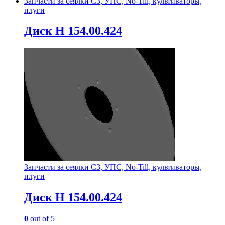
Запчасти за сеялки СЗ, УПС, No-Till, культиваторы,
плуги
Диск Н 154.00.424
Запчасти за сеялки СЗ, УПС, No-Till, культиваторы,
плуги
Диск Н 154.00.424
0
out of 5