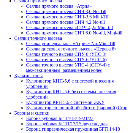
Сеялки прямого посева
Сеялка прямого посева «Атрия»
Сеялка прямого посева СИЧ 3,6 No-Till
Сеялка прямого посева СИЧ-3,6 Mini-Till
Сеялка прямого посева СИЧ 4,2 No-till
Сеялка прямого посева «СИЧ-4,2» Mini-till
Сеялка прямого посева СИЧ 6.0 No-till, Mini-till
Сеялки точного высева
Сеялка универсальная «Атрия» No-Mini-Till
Сеялка дисковая точного высева «Церера 8»
Сеялка точного высева СПУ-8 (УПС 8)
Сеялка точного высева СПУ-6 (УПС-6)
Сеялка точного высева УПС-4 (СПУ-4) с
межсекционным размещением колес
Культиваторы
Культиватор КНП-5,6 с системой внесения
удобрений
Культиватор КНП-5,6 без системы внесения
удобрений
Культиватор КРН 5.6 с системой ЖКУ
Культиватор сплошной обработки (паровой) Crop
Бороны и сцепки
Борона зубовая БГ 14/18/19/21/23
Борона зубовая БГ 11/13/15 двухследная
Борона гидравлическая пружинная БГП 14/18