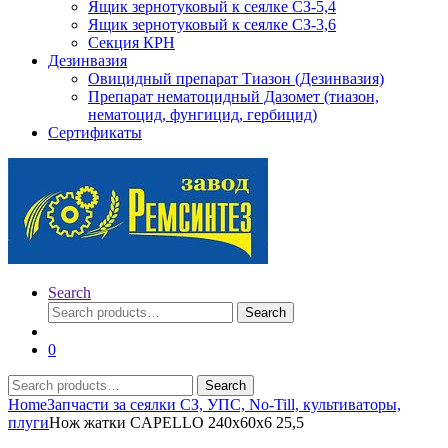
Ящик зернотуковый к сеялке СЗ-5,4
Ящик зернотуковый к сеялке СЗ-3,6
Секция КРН
Дезинвазия
Овицидный препарат Тиазон (Дезинвазия)
Препарат нематоцидный Дазомет (тиазон,
нематоцид, фунгицид, гербицид)
Сертификаты
Search
Search
Search
for:
0
Search
Search
for:
Home
Запчасти за сеялки СЗ, УПС, No-Till, культиваторы,
плуги
Нож жатки CAPELLO 240x60x6 25,5