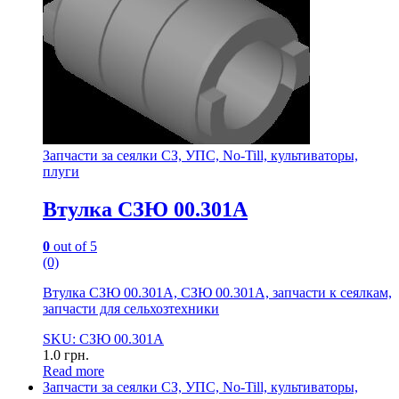
Запчасти за сеялки СЗ, УПС, No-Till, культиваторы,
плуги
Втулка СЗЮ 00.301А
0
out of 5
(0)
Втулка СЗЮ 00.301А, СЗЮ 00.301А, запчасти к сеялкам,
запчасти для сельхозтехники
SKU: СЗЮ 00.301А
1.0
грн.
Read more
Запчасти за сеялки СЗ, УПС, No-Till, культиваторы,