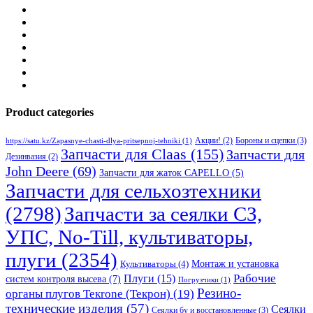
Product categories
Бороны и сцепки
(3)
Акции!
(2)
https://satu.kz/Zapasnye-chasti-dlya-pritsepnoj-tehniki
(1)
Запчасти для Claas
(155)
Запчасти для
Дезинвазия
(2)
John Deere
(69)
Запчасти для жаток CAPELLO
(5)
Запчасти для сельхозтехники
(2798)
Запчасти за сеялки СЗ,
УПС, No-Till, культиваторы,
плуги
(2354)
Монтаж и установка
Культиваторы
(4)
Рабочие
Плуги
(15)
систем контроля высева
(7)
Погрузчики
(1)
Резино-
органы плугов Текrоne (Текрон)
(19)
технические изделия
(57)
Сеялки
Сеялки бу и восстановленные
(3)