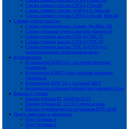
Сеялка прямого посева СИЧ-3,6 Mini-Till
Сеялка прямого посева СИЧ 4,2 No-till
Сеялка прямого посева «СИЧ-4,2» Mini-till
Сеялка прямого посева СИЧ 6.0 No-till, Mini-till
Сеялки точного высева
Сеялка универсальная «Атрия» No-Mini-Till
Сеялка дисковая точного высева «Церера 8»
Сеялка точного высева СПУ-8 (УПС 8)
Сеялка точного высева СПУ-6 (УПС-6)
Сеялка точного высева УПС-4 (СПУ-4) с
межсекционным размещением колес
Культиваторы
Культиватор КНП-5,6 с системой внесения
удобрений
Культиватор КНП-5,6 без системы внесения
удобрений
Культиватор КРН 5.6 с системой ЖКУ
Культиватор сплошной обработки (паровой) Crop
Бороны и сцепки
Борона зубовая БГ 14/18/19/21/23
Борона зубовая БГ 11/13/15 двухследная
Борона гидравлическая пружинная БГП 14/18
Плуги навесные и оборотные
Плуг Гетьман-4
Плуг Гетьман-5