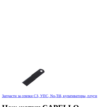
Запчасти за сеялки СЗ, УПС, No-Till, культиваторы, плуги