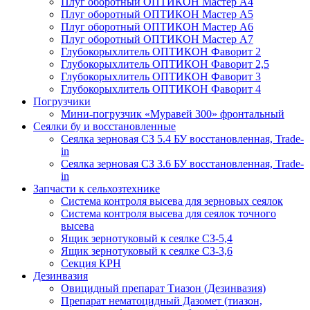
Плуг оборотный ОПТИКОН Мастер А4
Плуг оборотный ОПТИКОН Мастер А5
Плуг оборотный ОПТИКОН Мастер А6
Плуг оборотный ОПТИКОН Мастер А7
Глубокорыхлитель ОПТИКОН Фаворит 2
Глубокорыхлитель ОПТИКОН Фаворит 2,5
Глубокорыхлитель ОПТИКОН Фаворит 3
Глубокорыхлитель ОПТИКОН Фаворит 4
Погрузчики
Мини-погрузчик «Муравей 300» фронтальный
Сеялки бу и восстановленные
Сеялка зерновая СЗ 5.4 БУ восстановленная, Trade-
in
Сеялка зерновая СЗ 3.6 БУ восстановленная, Trade-
in
Запчасти к сельхозтехнике
Система контроля высева для зерновых сеялок
Система контроля высева для сеялок точного
высева
Ящик зернотуковый к сеялке СЗ-5,4
Ящик зернотуковый к сеялке СЗ-3,6
Секция КРН
Дезинвазия
Овицидный препарат Тиазон (Дезинвазия)
Препарат нематоцидный Дазомет (тиазон,