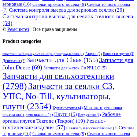
зерновые
(16)
Сеялки прямого посева
(9)
Сеялки точного высева
Система контроля высева для зерновых сеялок
(26)
(7)
Система контроля высева для сеялок точного высева
(59)
©
Ремсинтез
- Все права защищены
Product categories
Бороны и сцепки
(3)
Акции!
(2)
https://satu.kz/Zapasnye-chasti-dlya-pritsepnoj-tehniki
(1)
Запчасти для Claas
(155)
Запчасти для
Дезинвазия
(2)
John Deere
(69)
Запчасти для жаток CAPELLO
(5)
Запчасти для сельхозтехники
(2798)
Запчасти за сеялки СЗ,
УПС, No-Till, культиваторы,
плуги
(2354)
Монтаж и установка
Культиваторы
(4)
Рабочие
Плуги
(15)
систем контроля высева
(7)
Погрузчики
(1)
Резино-
органы плугов Текrоne (Текрон)
(19)
технические изделия
(57)
Сеялки
Сеялки бу и восстановленные
(3)
зерновые
(16)
Сеялки прямого посева
(9)
Сеялки точного высева