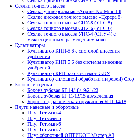
Сеялка прямого посева СИЧ 6.0 No-till, Mini-till
Сеялки точного высева
Сеялка универсальная «Атрия» No-Mini-Till
Сеялка дисковая точного высева «Церера 8»
Сеялка точного высева СПУ-8 (УПС 8)
Сеялка точного высева СПУ-6 (УПС-6)
Сеялка точного высева УПС-4 (СПУ-4) с
межсекционным размещением колес
Культиваторы
Культиватор КНП-5,6 с системой внесения
удобрений
Культиватор КНП-5,6 без системы внесения
удобрений
Культиватор КРН 5.6 с системой ЖКУ
Культиватор сплошной обработки (паровой) Crop
Бороны и сцепки
Борона зубовая БГ 14/18/19/21/23
Борона зубовая БГ 11/13/15 двухследная
Борона гидравлическая пружинная БГП 14/18
Плуги навесные и оборотные
Плуг Гетьман-4
Плуг Гетьман-5
Плуг Гетьман-6
Плуг Гетьман-7
Плуг оборотный ОПТИКОН Мастер А3