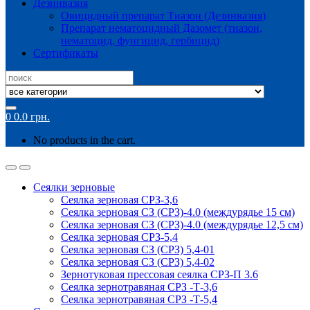
Дезинвазия
Овицидный препарат Тиазон (Дезинвазия)
Препарат нематоцидный Дазомет (тиазон,
нематоцид, фунгицид, гербицид)
Сертификаты
Search
for:
0
0.0
грн.
No products in the cart.
Сеялки зерновые
Сеялка зерновая СРЗ-3,6
Сеялка зерновая СЗ (СРЗ)-4.0 (междурядье 15 см)
Сеялка зерновая СЗ (СРЗ)-4.0 (междурядье 12,5 см)
Сеялка зерновая СРЗ-5,4
Сеялка зерновая СЗ (СРЗ) 5,4-01
Сеялка зерновая СЗ (СРЗ) 5,4-02
Зернотуковая прессовая сеялка СРЗ-П 3.6
Сеялка зернотравяная СРЗ -Т-3,6
Сеялка зернотравяная СРЗ -Т-5,4