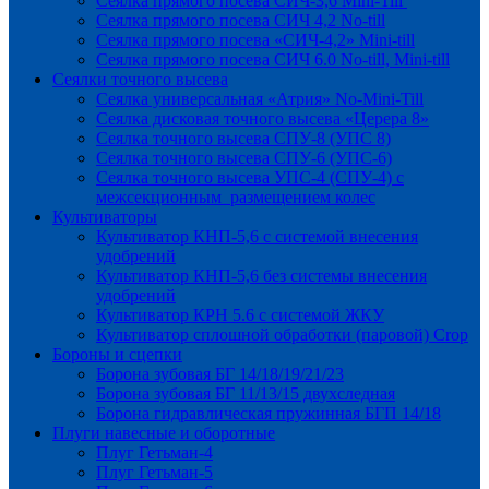
Сеялка прямого посева СИЧ-3,6 Mini-Till
Сеялка прямого посева СИЧ 4,2 No-till
Сеялка прямого посева «СИЧ-4,2» Mini-till
Сеялка прямого посева СИЧ 6.0 No-till, Mini-till
Сеялки точного высева
Сеялка универсальная «Атрия» No-Mini-Till
Сеялка дисковая точного высева «Церера 8»
Сеялка точного высева СПУ-8 (УПС 8)
Сеялка точного высева СПУ-6 (УПС-6)
Сеялка точного высева УПС-4 (СПУ-4) с
межсекционным размещением колес
Культиваторы
Культиватор КНП-5,6 с системой внесения
удобрений
Культиватор КНП-5,6 без системы внесения
удобрений
Культиватор КРН 5.6 с системой ЖКУ
Культиватор сплошной обработки (паровой) Crop
Бороны и сцепки
Борона зубовая БГ 14/18/19/21/23
Борона зубовая БГ 11/13/15 двухследная
Борона гидравлическая пружинная БГП 14/18
Плуги навесные и оборотные
Плуг Гетьман-4
Плуг Гетьман-5