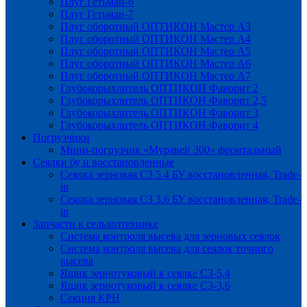
Плуг Гетьман-6
Плуг Гетьман-7
Плуг оборотный ОПТИКОН Мастер А3
Плуг оборотный ОПТИКОН Мастер А4
Плуг оборотный ОПТИКОН Мастер А5
Плуг оборотный ОПТИКОН Мастер А6
Плуг оборотный ОПТИКОН Мастер А7
Глубокорыхлитель ОПТИКОН Фаворит 2
Глубокорыхлитель ОПТИКОН Фаворит 2,5
Глубокорыхлитель ОПТИКОН Фаворит 3
Глубокорыхлитель ОПТИКОН Фаворит 4
Погрузчики
Мини-погрузчик «Муравей 300» фронтальный
Сеялки бу и восстановленные
Сеялка зерновая СЗ 5.4 БУ восстановленная, Trade-
in
Сеялка зерновая СЗ 3.6 БУ восстановленная, Trade-
in
Запчасти к сельхозтехнике
Система контроля высева для зерновых сеялок
Система контроля высева для сеялок точного
высева
Ящик зернотуковый к сеялке СЗ-5,4
Ящик зернотуковый к сеялке СЗ-3,6
Секция КРН