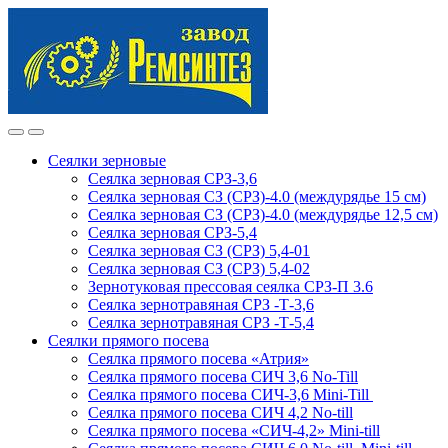
Skip
Skip
to
to
navigation
content
Сеялки зерновые
Сеялка зерновая СРЗ-3,6
Сеялка зерновая СЗ (СРЗ)-4.0 (междурядье 15 см)
Сеялка зерновая СЗ (СРЗ)-4.0 (междурядье 12,5 см)
Сеялка зерновая СРЗ-5,4
Сеялка зерновая СЗ (СРЗ) 5,4-01
Сеялка зерновая СЗ (СРЗ) 5,4-02
Зернотуковая прессовая сеялка СРЗ-П 3.6
Сеялка зернотравяная СРЗ -Т-3,6
Сеялка зернотравяная СРЗ -Т-5,4
Сеялки прямого посева
Сеялка прямого посева «Атрия»
Сеялка прямого посева СИЧ 3,6 No-Till
Сеялка прямого посева СИЧ-3,6 Mini-Till
Сеялка прямого посева СИЧ 4,2 No-till
Сеялка прямого посева «СИЧ-4,2» Mini-till