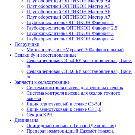
Плуг оборотный ОПТИКОН Мастер А4
Плуг оборотный ОПТИКОН Мастер А5
Плуг оборотный ОПТИКОН Мастер А6
Плуг оборотный ОПТИКОН Мастер А7
Глубокорыхлитель ОПТИКОН Фаворит 2
Глубокорыхлитель ОПТИКОН Фаворит 2,5
Глубокорыхлитель ОПТИКОН Фаворит 3
Глубокорыхлитель ОПТИКОН Фаворит 4
Погрузчики
Мини-погрузчик «Муравей 300» фронтальный
Сеялки бу и восстановленные
Сеялка зерновая СЗ 5.4 БУ восстановленная, Trade-
in
Сеялка зерновая СЗ 3.6 БУ восстановленная, Trade-
in
Запчасти к сельхозтехнике
Система контроля высева для зерновых сеялок
Система контроля высева для сеялок точного
высева
Ящик зернотуковый к сеялке СЗ-5,4
Ящик зернотуковый к сеялке СЗ-3,6
Секция КРН
Дезинвазия
Овицидный препарат Тиазон (Дезинвазия)
Препарат нематоцидный Дазомет (тиазон,