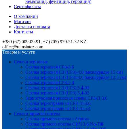
нематоцид, фунгицид, гербицид)
Сертификаты
О компании
Магазин
Доставка и оплата
Контакты
+380 (67) 009-09-91, +7 (705) 979-51-32 KZ
office@remsintez.com
Товары и услуги
Сеялки зерновые
Сеялка зерновая СРЗ-3,6
Сеялка зерновая СЗ (СРЗ)-4.0 (междурядье 15 см)
Сеялка зерновая СЗ (СРЗ)-4.0 (междурядье 12,5 см)
Сеялка зерновая СРЗ-5,4
Сеялка зерновая СЗ (СРЗ) 5,4-01
Сеялка зерновая СЗ (СРЗ) 5,4-02
Зернотуковая прессовая сеялка СРЗ-П 3.6
Сеялка зернотравяная СРЗ -Т-3,6
Сеялка зернотравяная СРЗ -Т-5,4
Сеялки прямого посева
Сеялка прямого посева «Атрия»
Сеялка прямого посева СИЧ 3,6 No-Till