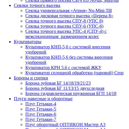
Сеялка прямого посева СИЧ 6.0 No-till, Mini-till
Сеялки точного высева
Сеялка универсальная «Атрия» No-Mini-Till
Сеялка дисковая точного высева «Церера 8»
Сеялка точного высева СПУ-8 (УПС 8)
Сеялка точного высева СПУ-6 (УПС-6)
Сеялка точного высева УПС-4 (СПУ-4) с
межсекционным размещением колес
Культиваторы
Культиватор КНП-5,6 с системой внесения
удобрений
Культиватор КНП-5,6 без системы внесения
удобрений
Культиватор КРН 5.6 с системой ЖКУ
Культиватор сплошной обработки (паровой) Crop
Бороны и сцепки
Борона зубовая БГ 14/18/19/21/23
Борона зубовая БГ 11/13/15 двухследная
Борона гидравлическая пружинная БГП 14/18
Плуги навесные и оборотные
Плуг Гетьман-4
Плуг Гетьман-5
Плуг Гетьман-6
Плуг Гетьман-7
Плуг оборотный ОПТИКОН Мастер А3