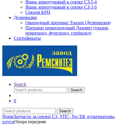
Ящик зернотуковый к сеялке СЗ-5,4
Ящик зернотуковый к сеялке СЗ-3,6
Секция КРН
Дезинвазия
Овицидный препарат Тиазон (Дезинвазия)
Препарат нематоцидный Дазомет (тиазон,
нематоцид, фунгицид, гербицид)
Сертификаты
Search
Search
Search
for:
0
Search
Search
for:
Home
Запчасти за сеялки СЗ, УПС, No-Till, культиваторы,
плуги
Опора передняя