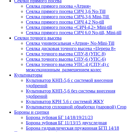
Сеялки прямого посева
Сеялка прямого посева «Атрия»
Сеялка прямого посева СИЧ 3,6 No-Till
Сеялка прямого посева СИЧ-3,6 Mini-Till
Сеялка прямого посева СИЧ 4,2 No-till
Сеялка прямого посева «СИЧ-4,2» Mini-till
Сеялка прямого посева СИЧ 6.0 No-till, Mini-till
Сеялки точного высева
Сеялка универсальная «Атрия» No-Mini-Till
Сеялка дисковая точного высева «Церера 8»
Сеялка точного высева СПУ-8 (УПС 8)
Сеялка точного высева СПУ-6 (УПС-6)
Сеялка точного высева УПС-4 (СПУ-4) с
межсекционным размещением колес
Культиваторы
Культиватор КНП-5,6 с системой внесения
удобрений
Культиватор КНП-5,6 без системы внесения
удобрений
Культиватор КРН 5.6 с системой ЖКУ
Культиватор сплошной обработки (паровой) Crop
Бороны и сцепки
Борона зубовая БГ 14/18/19/21/23
Борона зубовая БГ 11/13/15 двухследная
Борона гидравлическая пружинная БГП 14/18