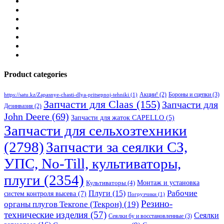
Product categories
Бороны и сцепки
(3)
Акции!
(2)
https://satu.kz/Zapasnye-chasti-dlya-pritsepnoj-tehniki
(1)
Запчасти для Claas
(155)
Запчасти для
Дезинвазия
(2)
John Deere
(69)
Запчасти для жаток CAPELLO
(5)
Запчасти для сельхозтехники
(2798)
Запчасти за сеялки СЗ,
УПС, No-Till, культиваторы,
плуги
(2354)
Монтаж и установка
Культиваторы
(4)
Рабочие
Плуги
(15)
систем контроля высева
(7)
Погрузчики
(1)
Резино-
органы плугов Текrоne (Текрон)
(19)
технические изделия
(57)
Сеялки
Сеялки бу и восстановленные
(3)