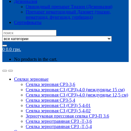
Дезинвазия
Овицидный препарат Тиазон (Дезинвазия)
Препарат нематоцидный Дазомет (тиазон,
нематоцид, фунгицид, гербицид)
Сертификаты
Search
for:
0
0.0
грн.
No products in the cart.
Сеялки зерновые
Сеялка зерновая СРЗ-3,6
Сеялка зерновая СЗ (СРЗ)-4.0 (междурядье 15 см)
Сеялка зерновая СЗ (СРЗ)-4.0 (междурядье 12,5 см)
Сеялка зерновая СРЗ-5,4
Сеялка зерновая СЗ (СРЗ) 5,4-01
Сеялка зерновая СЗ (СРЗ) 5,4-02
Зернотуковая прессовая сеялка СРЗ-П 3.6
Сеялка зернотравяная СРЗ -Т-3,6
Сеялка зернотравяная СРЗ -Т-5,4