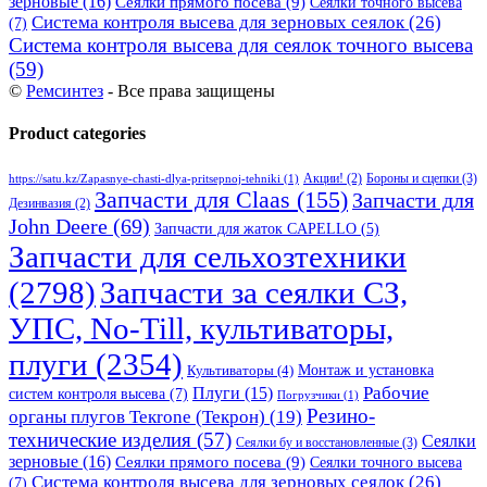
зерновые
(16)
Сеялки прямого посева
(9)
Сеялки точного высева
Система контроля высева для зерновых сеялок
(26)
(7)
Система контроля высева для сеялок точного высева
(59)
©
Ремсинтез
- Все права защищены
Product categories
Бороны и сцепки
(3)
Акции!
(2)
https://satu.kz/Zapasnye-chasti-dlya-pritsepnoj-tehniki
(1)
Запчасти для Claas
(155)
Запчасти для
Дезинвазия
(2)
John Deere
(69)
Запчасти для жаток CAPELLO
(5)
Запчасти для сельхозтехники
(2798)
Запчасти за сеялки СЗ,
УПС, No-Till, культиваторы,
плуги
(2354)
Монтаж и установка
Культиваторы
(4)
Рабочие
Плуги
(15)
систем контроля высева
(7)
Погрузчики
(1)
Резино-
органы плугов Текrоne (Текрон)
(19)
технические изделия
(57)
Сеялки
Сеялки бу и восстановленные
(3)
зерновые
(16)
Сеялки прямого посева
(9)
Сеялки точного высева
Система контроля высева для зерновых сеялок
(26)
(7)