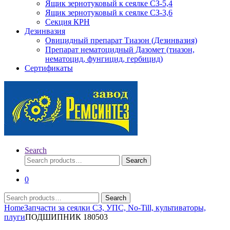
Ящик зернотуковый к сеялке СЗ-5,4
Ящик зернотуковый к сеялке СЗ-3,6
Секция КРН
Дезинвазия
Овицидный препарат Тиазон (Дезинвазия)
Препарат нематоцидный Дазомет (тиазон,
нематоцид, фунгицид, гербицид)
Сертификаты
Search
Search
Search
for:
0
Search
Search
for:
Home
Запчасти за сеялки СЗ, УПС, No-Till, культиваторы,
плуги
ПОДШИПНИК 180503