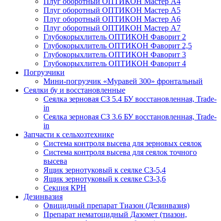
Плуг оборотный ОПТИКОН Мастер А4
Плуг оборотный ОПТИКОН Мастер А5
Плуг оборотный ОПТИКОН Мастер А6
Плуг оборотный ОПТИКОН Мастер А7
Глубокорыхлитель ОПТИКОН Фаворит 2
Глубокорыхлитель ОПТИКОН Фаворит 2,5
Глубокорыхлитель ОПТИКОН Фаворит 3
Глубокорыхлитель ОПТИКОН Фаворит 4
Погрузчики
Мини-погрузчик «Муравей 300» фронтальный
Сеялки бу и восстановленные
Сеялка зерновая СЗ 5.4 БУ восстановленная, Trade-
in
Сеялка зерновая СЗ 3.6 БУ восстановленная, Trade-
in
Запчасти к сельхозтехнике
Система контроля высева для зерновых сеялок
Система контроля высева для сеялок точного
высева
Ящик зернотуковый к сеялке СЗ-5,4
Ящик зернотуковый к сеялке СЗ-3,6
Секция КРН
Дезинвазия
Овицидный препарат Тиазон (Дезинвазия)
Препарат нематоцидный Дазомет (тиазон,