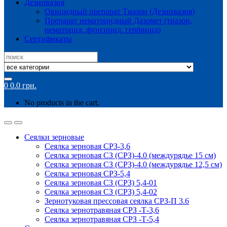
Дезинвазия
Овицидный препарат Тиазон (Дезинвазия)
Препарат нематоцидный Дазомет (тиазон,
нематоцид, фунгицид, гербицид)
Сертификаты
Search
for:
0
0.0
грн.
No products in the cart.
Сеялки зерновые
Сеялка зерновая СРЗ-3,6
Сеялка зерновая СЗ (СРЗ)-4.0 (междурядье 15 см)
Сеялка зерновая СЗ (СРЗ)-4.0 (междурядье 12,5 см)
Сеялка зерновая СРЗ-5,4
Сеялка зерновая СЗ (СРЗ) 5,4-01
Сеялка зерновая СЗ (СРЗ) 5,4-02
Зернотуковая прессовая сеялка СРЗ-П 3.6
Сеялка зернотравяная СРЗ -Т-3,6
Сеялка зернотравяная СРЗ -Т-5,4