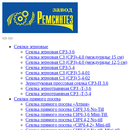
Skip
Skip
to
to
navigation
content
Сеялки зерновые
Сеялка зерновая СРЗ-3,6
Сеялка зерновая СЗ (СРЗ)-4.0 (междурядье 15 см)
Сеялка зерновая СЗ (СРЗ)-4.0 (междурядье 12,5 см)
Сеялка зерновая СРЗ-5,4
Сеялка зерновая СЗ (СРЗ) 5,4-01
Сеялка зерновая СЗ (СРЗ) 5,4-02
Зернотуковая прессовая сеялка СРЗ-П 3.6
Сеялка зернотравяная СРЗ -Т-3,6
Сеялка зернотравяная СРЗ -Т-5,4
Сеялки прямого посева
Сеялка прямого посева «Атрия»
Сеялка прямого посева СИЧ 3,6 No-Till
Сеялка прямого посева СИЧ-3,6 Mini-Till
Сеялка прямого посева СИЧ 4,2 No-till
Сеялка прямого посева «СИЧ-4,2» Mini-till