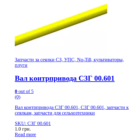
Запчасти за сеялки СЗ, УПС, No-Till, культиваторы,
плуги
Вал контрпривода СЗГ 00.601
0
out of 5
(0)
Вал контрпривода СЗГ 00.601, СЗГ 00.601, запчасти к
сеялкам, запчасти для сельхозтехники
SKU: СЗГ 00.601
1.0
грн.
Read more