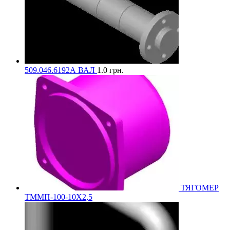
509.046.6192А ВАЛ
1.0
грн.
ТЯГОМЕР
ТММП-100-10Х2,5