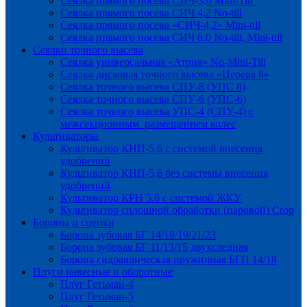
Сеялка прямого посева СИЧ-3,6 Mini-Till
Сеялка прямого посева СИЧ 4,2 No-till
Сеялка прямого посева «СИЧ-4,2» Mini-till
Сеялка прямого посева СИЧ 6.0 No-till, Mini-till
Сеялки точного высева
Сеялка универсальная «Атрия» No-Mini-Till
Сеялка дисковая точного высева «Церера 8»
Сеялка точного высева СПУ-8 (УПС 8)
Сеялка точного высева СПУ-6 (УПС-6)
Сеялка точного высева УПС-4 (СПУ-4) с
межсекционным размещением колес
Культиваторы
Культиватор КНП-5,6 с системой внесения
удобрений
Культиватор КНП-5,6 без системы внесения
удобрений
Культиватор КРН 5.6 с системой ЖКУ
Культиватор сплошной обработки (паровой) Crop
Бороны и сцепки
Борона зубовая БГ 14/18/19/21/23
Борона зубовая БГ 11/13/15 двухследная
Борона гидравлическая пружинная БГП 14/18
Плуги навесные и оборотные
Плуг Гетьман-4
Плуг Гетьман-5