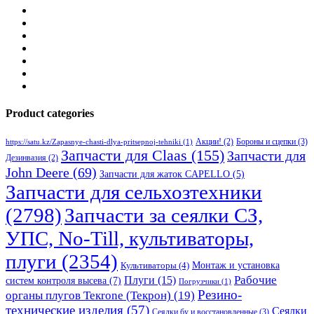
Product categories
Бороны и сцепки
(3)
Акции!
(2)
https://satu.kz/Zapasnye-chasti-dlya-pritsepnoj-tehniki
(1)
Запчасти для Claas
(155)
Запчасти для
Дезинвазия
(2)
John Deere
(69)
Запчасти для жаток CAPELLO
(5)
Запчасти для сельхозтехники
(2798)
Запчасти за сеялки СЗ,
УПС, No-Till, культиваторы,
плуги
(2354)
Монтаж и установка
Культиваторы
(4)
Рабочие
Плуги
(15)
систем контроля высева
(7)
Погрузчики
(1)
Резино-
органы плугов Текrоne (Текрон)
(19)
технические изделия
(57)
Сеялки
Сеялки бу и восстановленные
(3)