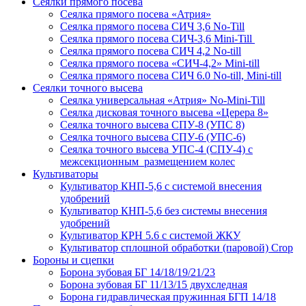
Сеялки прямого посева
Сеялка прямого посева «Атрия»
Сеялка прямого посева СИЧ 3,6 No-Till
Сеялка прямого посева СИЧ-3,6 Mini-Till
Сеялка прямого посева СИЧ 4,2 No-till
Сеялка прямого посева «СИЧ-4,2» Mini-till
Сеялка прямого посева СИЧ 6.0 No-till, Mini-till
Сеялки точного высева
Сеялка универсальная «Атрия» No-Mini-Till
Сеялка дисковая точного высева «Церера 8»
Сеялка точного высева СПУ-8 (УПС 8)
Сеялка точного высева СПУ-6 (УПС-6)
Сеялка точного высева УПС-4 (СПУ-4) с
межсекционным размещением колес
Культиваторы
Культиватор КНП-5,6 с системой внесения
удобрений
Культиватор КНП-5,6 без системы внесения
удобрений
Культиватор КРН 5.6 с системой ЖКУ
Культиватор сплошной обработки (паровой) Crop
Бороны и сцепки
Борона зубовая БГ 14/18/19/21/23
Борона зубовая БГ 11/13/15 двухследная
Борона гидравлическая пружинная БГП 14/18