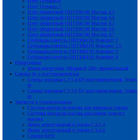
Плуг Гетьман-6
Плуг Гетьман-7
Плуг оборотный ОПТИКОН Мастер А3
Плуг оборотный ОПТИКОН Мастер А4
Плуг оборотный ОПТИКОН Мастер А5
Плуг оборотный ОПТИКОН Мастер А6
Плуг оборотный ОПТИКОН Мастер А7
Глубокорыхлитель ОПТИКОН Фаворит 2
Глубокорыхлитель ОПТИКОН Фаворит 2,5
Глубокорыхлитель ОПТИКОН Фаворит 3
Глубокорыхлитель ОПТИКОН Фаворит 4
Погрузчики
Мини-погрузчик «Муравей 300» фронтальный
Сеялки бу и восстановленные
Сеялка зерновая СЗ 5.4 БУ восстановленная, Trade-
in
Сеялка зерновая СЗ 3.6 БУ восстановленная, Trade-
in
Запчасти к сельхозтехнике
Система контроля высева для зерновых сеялок
Система контроля высева для сеялок точного
высева
Ящик зернотуковый к сеялке СЗ-5,4
Ящик зернотуковый к сеялке СЗ-3,6
Секция КРН