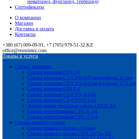
нематоцид, фунгицид, гербицид)
Сертификаты
О компании
Магазин
Доставка и оплата
Контакты
+380 (67) 009-09-91, +7 (705) 979-51-32 KZ
office@remsintez.com
Товары и услуги
Сеялки зерновые
Сеялка зерновая СРЗ-3,6
Сеялка зерновая СЗ (СРЗ)-4.0 (междурядье 15 см)
Сеялка зерновая СЗ (СРЗ)-4.0 (междурядье 12,5 см)
Сеялка зерновая СРЗ-5,4
Сеялка зерновая СЗ (СРЗ) 5,4-01
Сеялка зерновая СЗ (СРЗ) 5,4-02
Зернотуковая прессовая сеялка СРЗ-П 3.6
Сеялка зернотравяная СРЗ -Т-3,6
Сеялка зернотравяная СРЗ -Т-5,4
Сеялки прямого посева
Сеялка прямого посева «Атрия»
Сеялка прямого посева СИЧ 3,6 No-Till