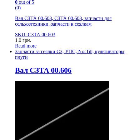
0
out of 5
(0)
Вал СЗТА 00.603, СЗТА 00.603, запчасти для
сельхозтехники, запчасти к сеялкам
SKU: СЗТА 00.603
1.0
грн.
Read more
Запчасти за сеялки СЗ, УПС, No-Till, культиваторы,
плуги
Вал СЗТА 00.606