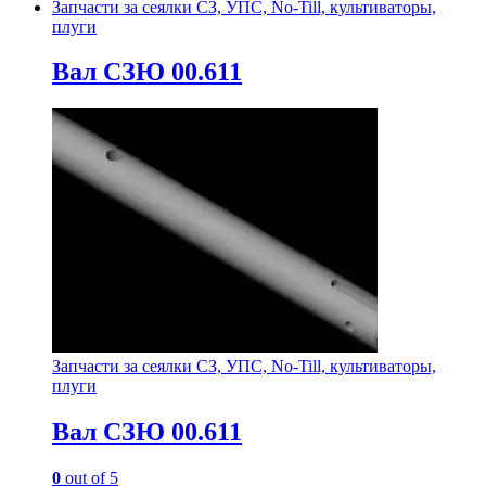
Запчасти за сеялки СЗ, УПС, No-Till, культиваторы,
плуги
Вал СЗЮ 00.611
Запчасти за сеялки СЗ, УПС, No-Till, культиваторы,
плуги
Вал СЗЮ 00.611
0
out of 5