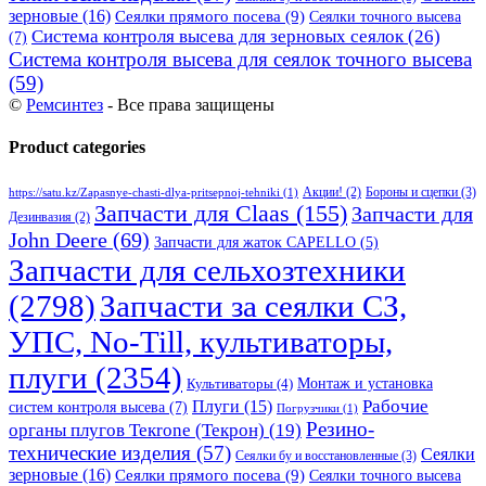
зерновые
(16)
Сеялки прямого посева
(9)
Сеялки точного высева
Система контроля высева для зерновых сеялок
(26)
(7)
Система контроля высева для сеялок точного высева
(59)
©
Ремсинтез
- Все права защищены
Product categories
Бороны и сцепки
(3)
Акции!
(2)
https://satu.kz/Zapasnye-chasti-dlya-pritsepnoj-tehniki
(1)
Запчасти для Claas
(155)
Запчасти для
Дезинвазия
(2)
John Deere
(69)
Запчасти для жаток CAPELLO
(5)
Запчасти для сельхозтехники
(2798)
Запчасти за сеялки СЗ,
УПС, No-Till, культиваторы,
плуги
(2354)
Монтаж и установка
Культиваторы
(4)
Рабочие
Плуги
(15)
систем контроля высева
(7)
Погрузчики
(1)
Резино-
органы плугов Текrоne (Текрон)
(19)
технические изделия
(57)
Сеялки
Сеялки бу и восстановленные
(3)
зерновые
(16)
Сеялки прямого посева
(9)
Сеялки точного высева