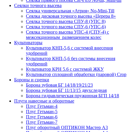
Сеялка прямого посева СИЧ 6.0 No-till, Mini-till
Сеялки точного высева
Сеялка универсальная «Атрия» No-Mini-Till
Сеялка дисковая точного высева «Церера 8»
Сеялка точного высева СПУ-8 (УПС 8)
Сеялка точного высева СПУ-6 (УПС-6)
Сеялка точного высева УПС-4 (СПУ-4) с
межсекционным размещением колес
Культиваторы
Культиватор КНП-5,6 с системой внесения
удобрений
Культиватор КНП-5,6 без системы внесения
удобрений
Культиватор КРН 5.6 с системой ЖКУ
Культиватор сплошной обработки (паровой) Crop
Бороны и сцепки
Борона зубовая БГ 14/18/19/21/23
Борона зубовая БГ 11/13/15 двухследная
Борона гидравлическая пружинная БГП 14/18
Плуги навесные и оборотные
Плуг Гетьман-4
Плуг Гетьман-5
Плуг Гетьман-6
Плуг Гетьман-7
Плуг оборотный ОПТИКОН Мастер А3