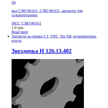
(0)
вал СЗЮ 00.611, СЗЮ 00.611, запчасти для
сельхозтехники
SKU: СЗЮ 00.611
1.0
грн.
Read more
Запчасти за сеялки СЗ, УПС, No-Till, культиваторы,
плуги
Звездочка Н 126.13.402