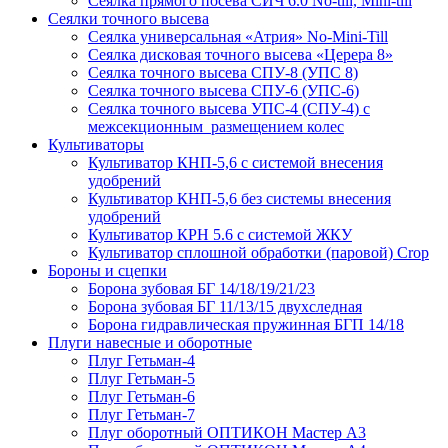
Сеялка прямого посева СИЧ 6.0 No-till, Mini-till
Сеялки точного высева
Сеялка универсальная «Атрия» No-Mini-Till
Сеялка дисковая точного высева «Церера 8»
Сеялка точного высева СПУ-8 (УПС 8)
Сеялка точного высева СПУ-6 (УПС-6)
Сеялка точного высева УПС-4 (СПУ-4) с
межсекционным размещением колес
Культиваторы
Культиватор КНП-5,6 с системой внесения
удобрений
Культиватор КНП-5,6 без системы внесения
удобрений
Культиватор КРН 5.6 с системой ЖКУ
Культиватор сплошной обработки (паровой) Crop
Бороны и сцепки
Борона зубовая БГ 14/18/19/21/23
Борона зубовая БГ 11/13/15 двухследная
Борона гидравлическая пружинная БГП 14/18
Плуги навесные и оборотные
Плуг Гетьман-4
Плуг Гетьман-5
Плуг Гетьман-6
Плуг Гетьман-7
Плуг оборотный ОПТИКОН Мастер А3