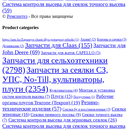
Система контроля высева для сеялок точного высева
(59)
©
Ремсинтез
- Все права защищены
Product categories
Бороны и сцепки
(3)
Акции!
(2)
https://satu.kz/Zapasnye-chasti-dlya-pritsepnoj-tehniki
(1)
Запчасти для Claas
(155)
Запчасти для
Дезинвазия
(2)
John Deere
(69)
Запчасти для жаток CAPELLO
(5)
Запчасти для сельхозтехники
(2798)
Запчасти за сеялки СЗ,
УПС, No-Till, культиваторы,
плуги
(2354)
Монтаж и установка
Культиваторы
(4)
Рабочие
Плуги
(15)
систем контроля высева
(7)
Погрузчики
(1)
Резино-
органы плугов Текrоne (Текрон)
(19)
технические изделия
(57)
Сеялки
Сеялки бу и восстановленные
(3)
зерновые
(16)
Сеялки прямого посева
(9)
Сеялки точного высева
Система контроля высева для зерновых сеялок
(26)
(7)
Система контроля высева для сеялок точного высева