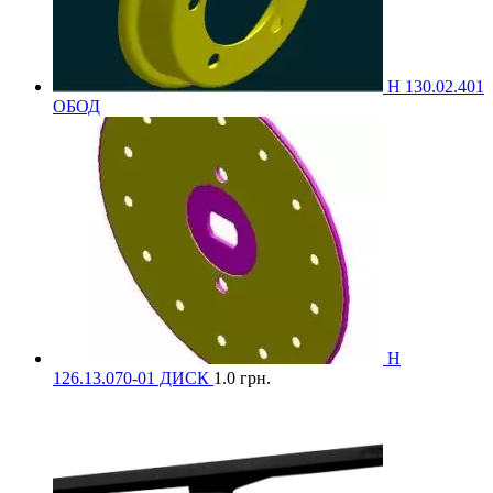
Н 130.02.401
ОБОД
Н
126.13.070-01 ДИСК
1.0
грн.