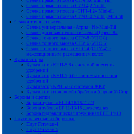
Сеялка прямого посева СИЧ-3,6 Mini-Till
Сеялка прямого посева СИЧ 4,2 No-till
Сеялка прямого посева «СИЧ-4,2» Mini-till
Сеялка прямого посева СИЧ 6.0 No-till, Mini-till
Сеялки точного высева
Сеялка универсальная «Атрия» No-Mini-Till
Сеялка дисковая точного высева «Церера 8»
Сеялка точного высева СПУ-8 (УПС 8)
Сеялка точного высева СПУ-6 (УПС-6)
Сеялка точного высева УПС-4 (СПУ-4) с
межсекционным размещением колес
Культиваторы
Культиватор КНП-5,6 с системой внесения
удобрений
Культиватор КНП-5,6 без системы внесения
удобрений
Культиватор КРН 5.6 с системой ЖКУ
Культиватор сплошной обработки (паровой) Crop
Бороны и сцепки
Борона зубовая БГ 14/18/19/21/23
Борона зубовая БГ 11/13/15 двухследная
Борона гидравлическая пружинная БГП 14/18
Плуги навесные и оборотные
Плуг Гетьман-4
Плуг Гетьман-5