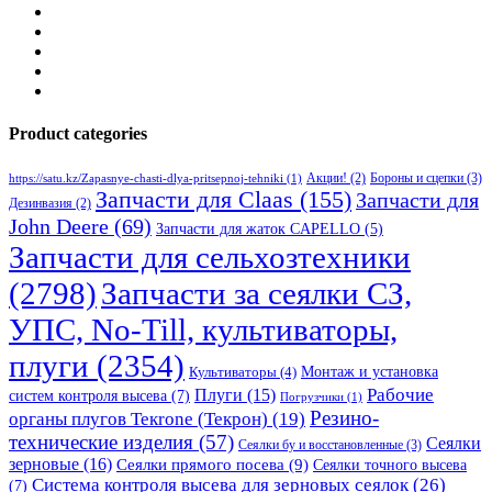
Product categories
Бороны и сцепки
(3)
Акции!
(2)
https://satu.kz/Zapasnye-chasti-dlya-pritsepnoj-tehniki
(1)
Запчасти для Claas
(155)
Запчасти для
Дезинвазия
(2)
John Deere
(69)
Запчасти для жаток CAPELLO
(5)
Запчасти для сельхозтехники
(2798)
Запчасти за сеялки СЗ,
УПС, No-Till, культиваторы,
плуги
(2354)
Монтаж и установка
Культиваторы
(4)
Рабочие
Плуги
(15)
систем контроля высева
(7)
Погрузчики
(1)
Резино-
органы плугов Текrоne (Текрон)
(19)
технические изделия
(57)
Сеялки
Сеялки бу и восстановленные
(3)
зерновые
(16)
Сеялки прямого посева
(9)
Сеялки точного высева
Система контроля высева для зерновых сеялок
(26)
(7)