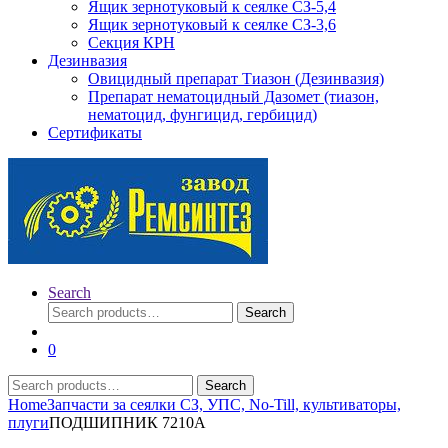
Ящик зернотуковый к сеялке СЗ-5,4
Ящик зернотуковый к сеялке СЗ-3,6
Секция КРН
Дезинвазия
Овицидный препарат Тиазон (Дезинвазия)
Препарат нематоцидный Дазомет (тиазон,
нематоцид, фунгицид, гербицид)
Сертификаты
Search
Search
Search
for:
0
Search
Search
for:
Home
Запчасти за сеялки СЗ, УПС, No-Till, культиваторы,
плуги
ПОДШИПНИК 7210А