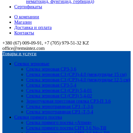
нематоцид, фунгицид, гербицид)
Сертификаты
О компании
Магазин
Доставка и оплата
Контакты
+380 (67) 009-09-91, +7 (705) 979-51-32 KZ
office@remsintez.com
Товары и услуги
Сеялки зерновые
Сеялка зерновая СРЗ-3,6
Сеялка зерновая СЗ (СРЗ)-4.0 (междурядье 15 см)
Сеялка зерновая СЗ (СРЗ)-4.0 (междурядье 12,5 см)
Сеялка зерновая СРЗ-5,4
Сеялка зерновая СЗ (СРЗ) 5,4-01
Сеялка зерновая СЗ (СРЗ) 5,4-02
Зернотуковая прессовая сеялка СРЗ-П 3.6
Сеялка зернотравяная СРЗ -Т-3,6
Сеялка зернотравяная СРЗ -Т-5,4
Сеялки прямого посева
Сеялка прямого посева «Атрия»
Сеялка прямого посева СИЧ 3,6 No-Till