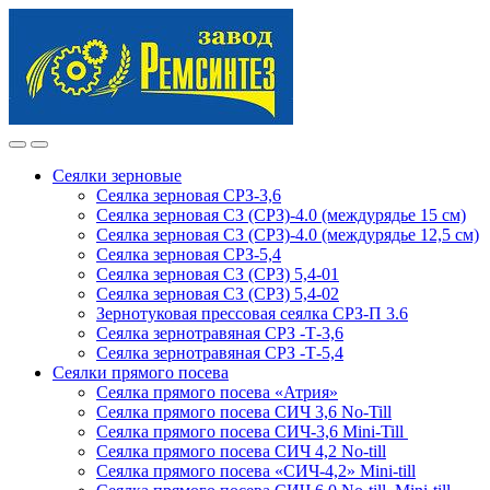
Skip
Skip
to
to
navigation
content
Сеялки зерновые
Сеялка зерновая СРЗ-3,6
Сеялка зерновая СЗ (СРЗ)-4.0 (междурядье 15 см)
Сеялка зерновая СЗ (СРЗ)-4.0 (междурядье 12,5 см)
Сеялка зерновая СРЗ-5,4
Сеялка зерновая СЗ (СРЗ) 5,4-01
Сеялка зерновая СЗ (СРЗ) 5,4-02
Зернотуковая прессовая сеялка СРЗ-П 3.6
Сеялка зернотравяная СРЗ -Т-3,6
Сеялка зернотравяная СРЗ -Т-5,4
Сеялки прямого посева
Сеялка прямого посева «Атрия»
Сеялка прямого посева СИЧ 3,6 No-Till
Сеялка прямого посева СИЧ-3,6 Mini-Till
Сеялка прямого посева СИЧ 4,2 No-till
Сеялка прямого посева «СИЧ-4,2» Mini-till