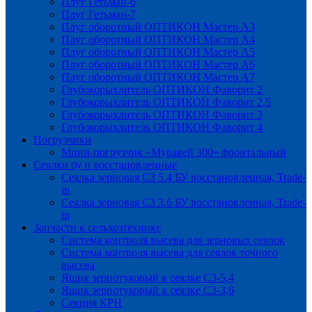
Плуг Гетьман-6
Плуг Гетьман-7
Плуг оборотный ОПТИКОН Мастер А3
Плуг оборотный ОПТИКОН Мастер А4
Плуг оборотный ОПТИКОН Мастер А5
Плуг оборотный ОПТИКОН Мастер А6
Плуг оборотный ОПТИКОН Мастер А7
Глубокорыхлитель ОПТИКОН Фаворит 2
Глубокорыхлитель ОПТИКОН Фаворит 2,5
Глубокорыхлитель ОПТИКОН Фаворит 3
Глубокорыхлитель ОПТИКОН Фаворит 4
Погрузчики
Мини-погрузчик «Муравей 300» фронтальный
Сеялки бу и восстановленные
Сеялка зерновая СЗ 5.4 БУ восстановленная, Trade-
in
Сеялка зерновая СЗ 3.6 БУ восстановленная, Trade-
in
Запчасти к сельхозтехнике
Система контроля высева для зерновых сеялок
Система контроля высева для сеялок точного
высева
Ящик зернотуковый к сеялке СЗ-5,4
Ящик зернотуковый к сеялке СЗ-3,6
Секция КРН