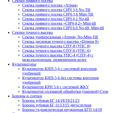
Сеялки прямого посева
Сеялка прямого посева «Атрия»
Сеялка прямого посева СИЧ 3,6 No-Till
Сеялка прямого посева СИЧ-3,6 Mini-Till
Сеялка прямого посева СИЧ 4,2 No-till
Сеялка прямого посева «СИЧ-4,2» Mini-till
Сеялка прямого посева СИЧ 6.0 No-till, Mini-till
Сеялки точного высева
Сеялка универсальная «Атрия» No-Mini-Till
Сеялка дисковая точного высева «Церера 8»
Сеялка точного высева СПУ-8 (УПС 8)
Сеялка точного высева СПУ-6 (УПС-6)
Сеялка точного высева УПС-4 (СПУ-4) с
межсекционным размещением колес
Культиваторы
Культиватор КНП-5,6 с системой внесения
удобрений
Культиватор КНП-5,6 без системы внесения
удобрений
Культиватор КРН 5.6 с системой ЖКУ
Культиватор сплошной обработки (паровой) Crop
Бороны и сцепки
Борона зубовая БГ 14/18/19/21/23
Борона зубовая БГ 11/13/15 двухследная
Борона гидравлическая пружинная БГП 14/18