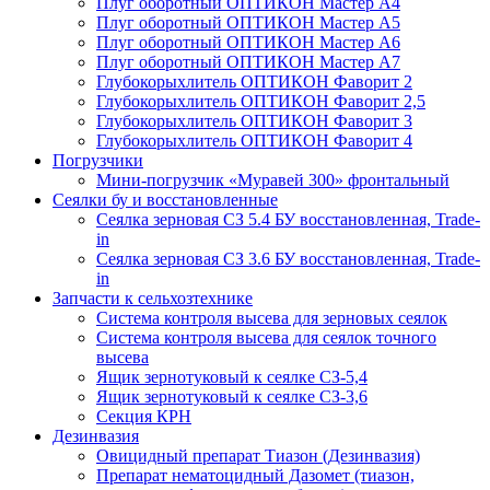
Плуг оборотный ОПТИКОН Мастер А4
Плуг оборотный ОПТИКОН Мастер А5
Плуг оборотный ОПТИКОН Мастер А6
Плуг оборотный ОПТИКОН Мастер А7
Глубокорыхлитель ОПТИКОН Фаворит 2
Глубокорыхлитель ОПТИКОН Фаворит 2,5
Глубокорыхлитель ОПТИКОН Фаворит 3
Глубокорыхлитель ОПТИКОН Фаворит 4
Погрузчики
Мини-погрузчик «Муравей 300» фронтальный
Сеялки бу и восстановленные
Сеялка зерновая СЗ 5.4 БУ восстановленная, Trade-
in
Сеялка зерновая СЗ 3.6 БУ восстановленная, Trade-
in
Запчасти к сельхозтехнике
Система контроля высева для зерновых сеялок
Система контроля высева для сеялок точного
высева
Ящик зернотуковый к сеялке СЗ-5,4
Ящик зернотуковый к сеялке СЗ-3,6
Секция КРН
Дезинвазия
Овицидный препарат Тиазон (Дезинвазия)
Препарат нематоцидный Дазомет (тиазон,