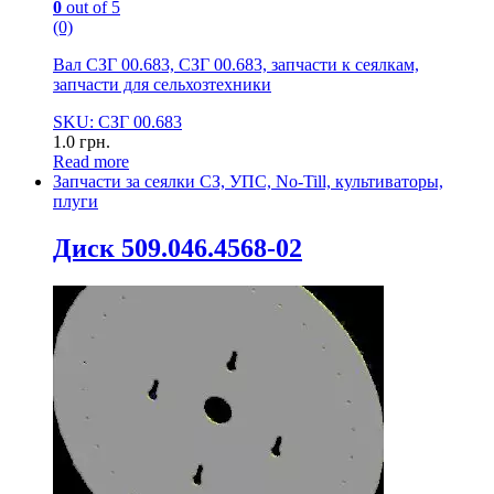
0
out of 5
(0)
Вал СЗГ 00.683, СЗГ 00.683, запчасти к сеялкам,
запчасти для сельхозтехники
SKU: СЗГ 00.683
1.0
грн.
Read more
Запчасти за сеялки СЗ, УПС, No-Till, культиваторы,
плуги
Диск 509.046.4568-02