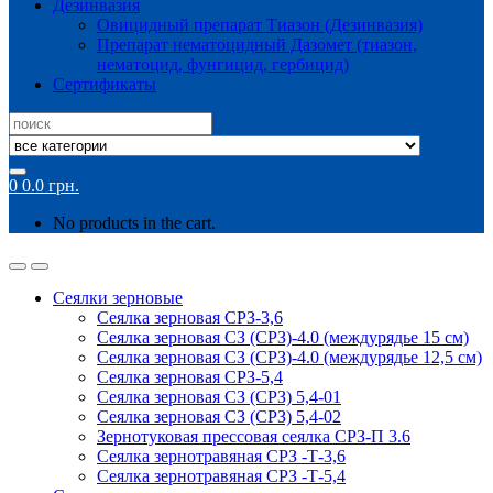
Дезинвазия
Овицидный препарат Тиазон (Дезинвазия)
Препарат нематоцидный Дазомет (тиазон,
нематоцид, фунгицид, гербицид)
Сертификаты
Search
for:
0
0.0
грн.
No products in the cart.
Сеялки зерновые
Сеялка зерновая СРЗ-3,6
Сеялка зерновая СЗ (СРЗ)-4.0 (междурядье 15 см)
Сеялка зерновая СЗ (СРЗ)-4.0 (междурядье 12,5 см)
Сеялка зерновая СРЗ-5,4
Сеялка зерновая СЗ (СРЗ) 5,4-01
Сеялка зерновая СЗ (СРЗ) 5,4-02
Зернотуковая прессовая сеялка СРЗ-П 3.6
Сеялка зернотравяная СРЗ -Т-3,6
Сеялка зернотравяная СРЗ -Т-5,4