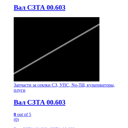
Вал СЗТА 00.603
Запчасти за сеялки СЗ, УПС, No-Till, культиваторы,
плуги
Вал СЗТА 00.603
0
out of 5
(0)